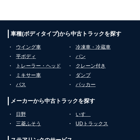
車種(ボディタイプ)から
中古トラックを探す
・
ウイング車
・
冷凍車・冷蔵車
・
平ボディ
・
バン
・
トレーラー・ヘッド
・
クレーン付き
・
ミキサー車
・
ダンプ
・
バス
・
パッカー
メーカーから
中古トラックを探す
・
日野
・
いすゞ
・
三菱ふそう
・
UDトラックス
ステアリンクの
サービス