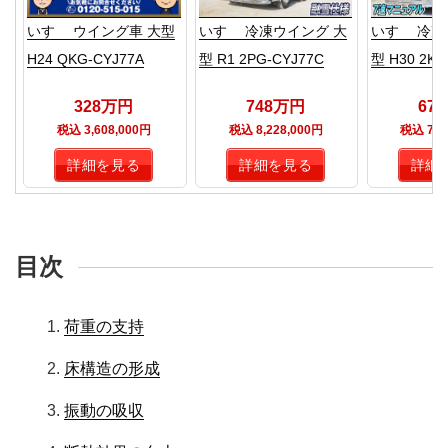
いすゞ ウイング車 大型
いすゞ 冷凍ウイング 大
いすゞ 冷凍
H24 QKG-CYJ77A
型 R1 2PG-CYJ77C
型 H30 2KG
328万円
748万円
67
税込 3,608,000円
税込 8,228,000円
税込 7,4
詳細を見る
詳細を見る
詳細
目次
荷重の支持
床構造の形成
振動の吸収