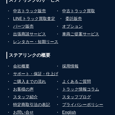
・
中古トラック販売
・
中古トラック買取
・
LINEトラック買取査定
・
委託販売
・
パーツ販売
・
オプション
・
出張商談サービス
・
車両ご提案サービス
・
レンタカー・短期リース
ステアリンクの
概要
・
会社概要
・
採用情報
・
サポート・保証・仕上げ
・
ご購入までの流れ
・
よくあるご質問
・
お客様の声
・
トラック情報コラム
・
スタッフ紹介
・
スタッフブログ
・
特定商取引法の表記
・
プライバシーポリシー
・
お問い合せ
・
English