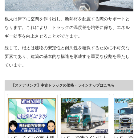
根太は床下に空間を作り出し、断熱材を配置する際のサポートと
なります。これにより、トラックの温度差を均等に保ち、エネル
ギー効率を向上させることができます。
総じて、根太は建物の安定性と耐久性を確保するために不可欠な
要素であり、建築の基本的な構造を形成する重要な役割を果たし
ています。
【ステアリンク】中古トラックの価格・ラインナップはこちら
いすゞ ウイング車 大型
いすゞ 冷凍ウイング 大
いすゞ 冷凍