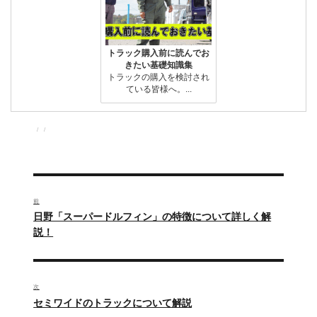
トラック購入前に読んでお
きたい基礎知識集
トラックの購入を検討され
ている皆様へ。...
投
投
カ
稿
稿
テ
者
日:
ゴ
リ
ー
投
稿
前
過
日野「スーパードルフィン」の特徴について詳しく解
ナ
去
説！
の
ビ
投
ゲ
稿:
次
ー
次
セミワイドのトラックについて解説
の