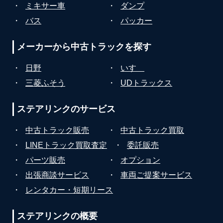
・
ミキサー車
・
ダンプ
・
バス
・
パッカー
メーカーから
中古トラックを探す
・
日野
・
いすゞ
・
三菱ふそう
・
UDトラックス
ステアリンクの
サービス
・
中古トラック販売
・
中古トラック買取
・
LINEトラック買取査定
・
委託販売
・
パーツ販売
・
オプション
・
出張商談サービス
・
車両ご提案サービス
・
レンタカー・短期リース
ステアリンクの
概要