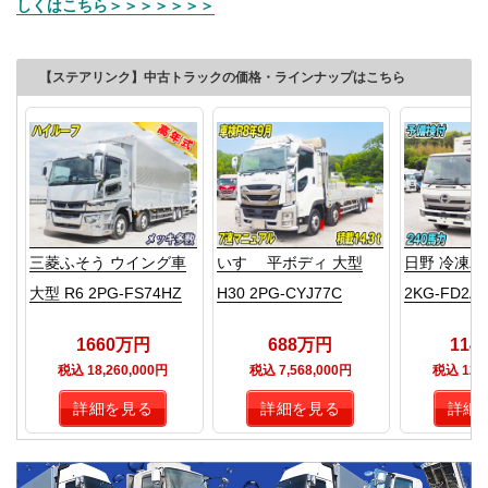
しくはこちら＞＞＞＞＞＞＞
【ステアリンク】中古トラックの価格・ラインナップはこちら
三菱ふそう ウイング車
いすゞ 平ボディ 大型
日野 冷凍バン
大型 R6 2PG-FS74HZ
H30 2PG-CYJ77C
2KG-FD2A
1660万円
688万円
114
税込 18,260,000円
税込 7,568,000円
税込 12,5
詳細を見る
詳細を見る
詳細