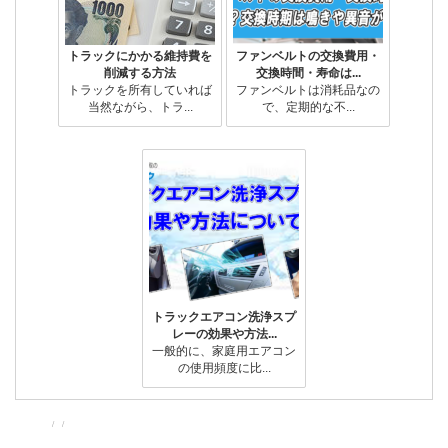
トラックにかかる維持費を
ファンベルトの交換費用・
削減する方法
交換時間・寿命は...
トラックを所有していれば
ファンベルトは消耗品なの
当然ながら、トラ...
で、定期的な不...
トラックエアコン洗浄スプ
レーの効果や方法...
一般的に、家庭用エアコン
の使用頻度に比...
投
投
カ
稿
稿
テ