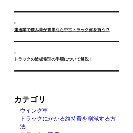
者
日:
ゴ
リ
ー
投
稿
前
過
運送業で積み荷が青果なら中古トラック何を買う!?
ナ
去
の
ビ
投
ゲ
次
稿:
次
トラックの波板修理の手順について解説！
ー
の
投
シ
稿:
ョ
ン
カテゴリ
ウイング車
トラックにかかる維持費を削減する方
法