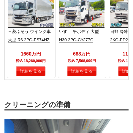
三菱ふそう ウイング車
いすゞ 平ボディ 大型
日野 冷凍バン
大型 R6 2PG-FS74HZ
H30 2PG-CYJ77C
2KG-FD2A
1660万円
688万円
114
税込 18,260,000円
税込 7,568,000円
税込 12,5
詳細を見る
詳細を見る
詳細
クリーニングの準備