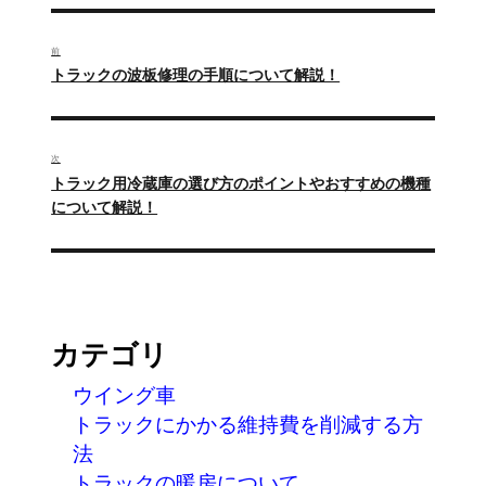
投
稿
前
過
トラックの波板修理の手順について解説！
ナ
去
の
ビ
投
ゲ
次
稿:
次
トラック用冷蔵庫の選び方のポイントやおすすめの機種
ー
の
について解説！
投
シ
稿:
ョ
ン
カテゴリ
ウイング車
トラックにかかる維持費を削減する方
法
トラックの暖房について