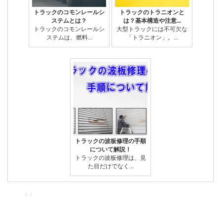
トラックのコモンレールシ
トラックのトラニオンと
ステムとは？
は？基本構造や注意...
トラックのコモンレールシ
大型トラックには不可欠な
ステムは、燃料...
「トラニオン」。...
トラックの波板修理の手順
について解説！
トラックの波板修理は、見
た目だけでなく...
投
投
カ
稿
稿
テ
者
日:
ゴ
リ
ー