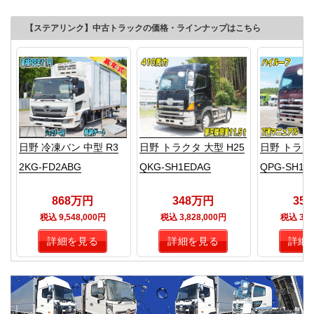
【ステアリンク】中古トラックの価格・ラインナップはこちら
日野 冷凍バン 中型 R3
日野 トラクタ 大型 H25
日野 トラクタ
2KG-FD2ABG
QKG-SH1EDAG
QPG-SH1E
868万円
348万円
35
税込 9,548,000円
税込 3,828,000円
税込 3,9
詳細を見る
詳細を見る
詳細