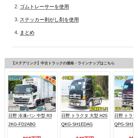
ゴムトレーサーを使用
ステッカー剥がし剤を使用
まとめ
【ステアリンク】中古トラックの価格・ラインナップはこちら
日野 冷凍バン 中型 R3
日野 トラクタ 大型 H25
日野 トラクタ
2KG-FD2ABG
QKG-SH1EDAG
QPG-SH1E