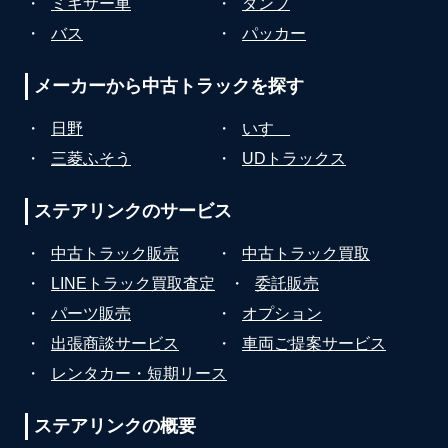
・
ミキサー車
・
ダンプ
・
バス
・
パッカー
メーカーから
中古トラックを探す
・
日野
・
いすゞ
・
三菱ふそう
・
UDトラックス
ステアリンクの
サービス
・
中古トラック販売
・
中古トラック買取
・
LINEトラック買取査定
・
委託販売
・
パーツ販売
・
オプション
・
出張商談サービス
・
車両ご提案サービス
・
レンタカー・短期リース
ステアリンクの
概要