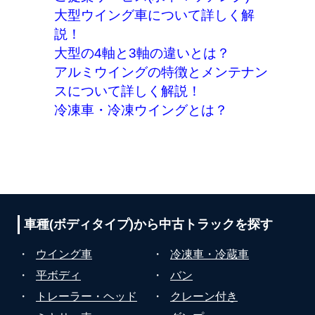
大型ウイング車について詳しく解
説！
大型の4軸と3軸の違いとは？
アルミウイングの特徴とメンテナン
スについて詳しく解説！
冷凍車・冷凍ウイングとは？
車種(ボディタイプ)から
中古トラックを探す
・
ウイング車
・
冷凍車・冷蔵車
・
平ボディ
・
バン
・
トレーラー・ヘッド
・
クレーン付き