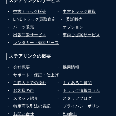
ステアリンクの
サービス
・
中古トラック販売
・
中古トラック買取
・
LINEトラック買取査定
・
委託販売
・
パーツ販売
・
オプション
・
出張商談サービス
・
車両ご提案サービス
・
レンタカー・短期リース
ステアリンクの
概要
・
会社概要
・
採用情報
・
サポート・保証・仕上げ
・
ご購入までの流れ
・
よくあるご質問
・
お客様の声
・
トラック情報コラム
・
スタッフ紹介
・
スタッフブログ
・
特定商取引法の表記
・
プライバシーポリシー
・
お問い合せ
・
English