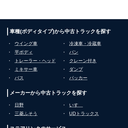
車種(ボディタイプ)から
中古トラックを探す
・
ウイング車
・
冷凍車・冷蔵車
・
平ボディ
・
バン
・
トレーラー・ヘッド
・
クレーン付き
・
ミキサー車
・
ダンプ
・
バス
・
パッカー
メーカーから
中古トラックを探す
・
日野
・
いすゞ
・
三菱ふそう
・
UDトラックス