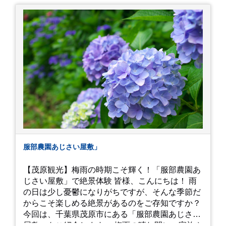
中１次男が小学校の修学旅行で鎌倉に行った時に
お昼を食べてお勧めという「玉子焼おざわ」のだ
し巻き卵はとてもおいしかったです。 鶴岡八幡宮
のハスは時期が早かったですが、来月は見事だろ
うなぁ。 それでは、皆さん、梅雨冷えの日もござ
いますが、お元気でお過ごし下さい。
服部農園あじさい屋敷」
【茂原観光】梅雨の時期こそ輝く！「服部農園あ
じさい屋敷」で絶景体験 皆様、こんにちは！ 雨
の日は少し憂鬱になりがちですが、そんな季節だ
からこそ楽しめる絶景があるのをご存知ですか？
今回は、千葉県茂原市にある「服部農園あじさい
屋敷」をご紹介します。 梅雨の晴れ間に、家族や