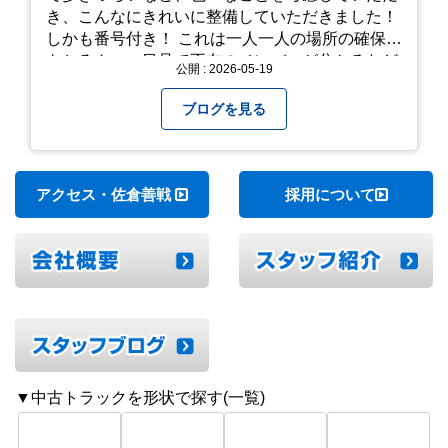
き、こんなにきれいに整備していただきました！
しかも番号付き！ これは一人一人の場所の確保は
もちろん、一目見て不在のメンバーが分かるなど
公開 : 2026-05-19
「環境整備」となっております！ 私たちの会社で
は毎月「環境整備点検」を実施し、お客様や共に
ブログを見る
働くスタッフの為、会社を皆で良くしていく取り
組みを実施しております！ 心一新！これからも努
力を重ねてまいります！
アクセス・佐倉善戦
採用について
▼中古トラックを形状で探す(一覧)