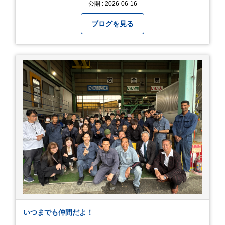
公開 : 2026-06-16
友人とドライブがてら訪れるのにぴったりの癒や
しスポットです。 圧倒的なスケール！山一面を埋
ブログを見る
め尽くす「あじさい」 服部農園あじさい屋敷の魅
力は、なんといってもそのスケール感。約18,000
平方メートルの広大な敷地に、なんと250種類以
上・約20,000株ものアジサイが植えられていま
す。 山肌を埋め尽くすように咲き誇るブルー、ピ
ンク、紫のアジサイは圧巻の一言。 歩道が整備さ
れているので、アジサイの中に囲まれるような感
覚で散策を楽しめます。 写真好きにはたまらない
「フォトジェニック」な景色 あじさい屋敷は、ど
こを切り取っても絵になる場所ばかり。 高い場所
からの眺望: 敷地が高い位置にあるため、あじさ
い越しに広がる茂原の景色を一望できます。 小道
での撮影: アジサイの小道を歩いている後ろ姿
は、とても幻想的で素敵な写真になりますよ。 梅
雨の季節特有の「しっとりと濡れたアジサイ」も
素敵ですし、晴れた日の「キラキラした光を浴び
たアジサイ」も最高です。ぜひカメラを持って出
いつまでも仲間だよ！
かけてみてください！ 訪問の際のポイント 動き