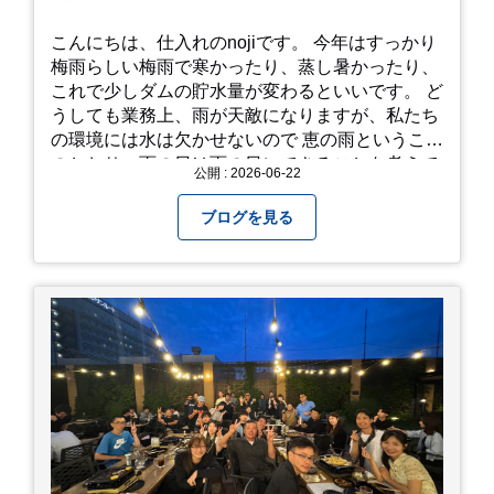
こんにちは、仕入れのnojiです。 今年はすっかり
梅雨らしい梅雨で寒かったり、蒸し暑かったり、
これで少しダムの貯水量が変わるといいです。 ど
うしても業務上、雨が天敵になりますが、私たち
の環境には水は欠かせないので 恵の雨というこば
のとおり、雨の日は雨の日にできることを考えて
公開 : 2026-06-22
きたいものです。 さて、すっかり題名とは違う話
になってしまいましたが、お家には代々10年以上
ブログを見る
続く ヒメダカがいますが、そのメダカの池にはト
ンボが卵を産んで、ヤゴがいたり、変な虫が いた
りします。ヤゴはメダカを食べてしまうのでほん
とは別にしたいのですが、トンボに かえるところ
が見たくて飼ってみました。 が、途中までかえり
そうでしたが、だめなようでした。 秋にはたくさ
んのトンボが飛んでいますが、自然の中で成虫に
かえるというのは厳しいんだなと 実感しました。
私たち、生かされている以上、一所懸命何かをし
ないともったいないなと メダカのお池のトンボか
ら教えていただきました。