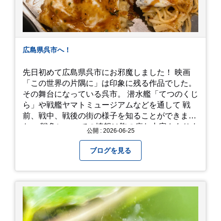
広島県呉市へ！
先日初めて広島県呉市にお邪魔しました！ 映画
「この世界の片隅に」は印象に残る作品でした。
その舞台になっている呉市。 潜水艦「てつのくじ
ら」や戦艦ヤマトミュージアムなどを通して 戦
前、戦中、戦後の街の様子を知ることができまし
た。 戦争についての情報は胸の痛む内容もありま
公開 : 2026-06-25
すが、 改めて色々考えることができるので、行っ
て本当に良かったです！ そして美味しい物もたく
ブログを見る
さん。 写真は地元のスーパーで買った自分へのお
土産たち。 お好み焼きもやっぱり美味しいです
ね！ 広島また遊びに行きたいです♪