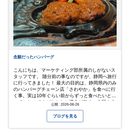
念願だったハンバーグ
こんにちは、マーケティング部所属のしがないス
タッフです。 随分前の事なのですが、静岡へ旅行
に行ってきました！ 最大の目的は、静岡県内のみ
のハンバーグチェーン店「さわやか」を食べに行
く事。実は10年ぐらい前からずっと食べたいと思
っていたのですがなかなか機会が無く、今回よう
公開 : 2026-06-26
やく叶いました。 当日は開店前から整理券をもら
って待機する事になったのですが、、10時頃にも
ブログを見る
らった整理券で、お店に入れるのは12時過ぎ頃で
した。大人気とは聞いていましたがここまでと