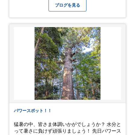
画にしており、娘のファンからもアップしてくれ
ブログを見る
と たくさんお願いされてやす。本人から「メ
ッ！」とされているので ここだけの公開としま
す。 非常に暑苦しいのでご観覧される方は、ご注
意くださいませ。 では、熱中症に気を付けて、お
過ごしください。
https://youtu.be/QWVP8qzpsUE
パワースポット！！
猛暑の中、皆さま体調いかがでしょうか？ 水分と
って暑さに負けず頑張りましょう！ 先日パワース