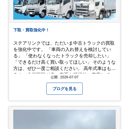
下取・買取強化中！
ステアリンクでは、ただいま中古トラックの買取
を強化中です。 「車両の入れ替えを検討してい
る」 「使わなくなったトラックを売却したい」
「できるだけ高く買い取ってほしい」 そのような
方は、ぜひ一度ご相談ください。 高年式車はもち
ろん、走行距離が多い車両も積極的に査定してい
公開 : 2026-07-07
ます。全国のお客様から多くのお問い合わせをい
ただいており、豊富な販売ネットワークを活かし
ブログを見る
た高価買取が可能です。