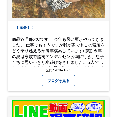
！！猛暑！！
商品管理部のOです。 今年も暑い夏がやってきま
した。 仕事でもそうですが我が家でもこの猛暑を
どう乗り越えるか毎年模索しています((笑)) 今年
の夏は家族で船橋アンデルセン公園に行き、息子
たちに思いっきり水遊びをさせました。 2人でび
しょ濡れになりながら沢山遊んでくれました。 さ
公開 : 2026-08-03
て、来年の猛暑はどう乗り越えるかまた模索して
みようと思います。
ブログを見る