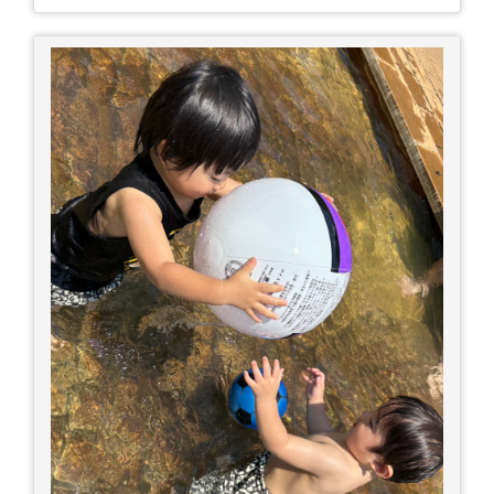
に医療機関へ相談、または救急車を呼びましょう
□涼しい場所へ移動しましょう □衣服を脱がし、
体を冷やして体温を下げましょう □塩分や水分を
補給しましょう 一番大切な命を守って、夏を乗り
切りましょう！