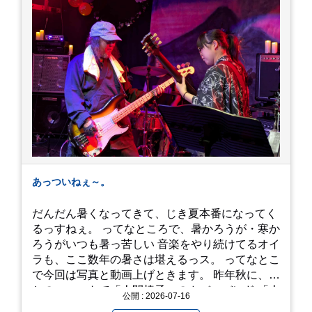
あっついねぇ～。
だんだん暑くなってきて、じき夏本番になってく
るっすねぇ。 ってなところで、暑かろうが・寒か
ろうがいつも暑っ苦しい 音楽をやり続けてるオイ
ラも、ここ数年の暑さは堪えるっス。 ってなとこ
で今回は写真と動画上げときます。 昨年秋に、娘
とのユニットで「人間椅子」のカバーバンド 「人
公開 : 2026-07-16
間イヌ」のライブ画像＆動画です。 一応非公開動