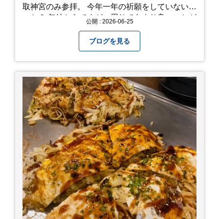
取神宮のみ参拝。 今年一年の祈願をしていないせ
いか？ 年始からですが、周りであまり良いことが
公開 : 2026-06-25
耳に入らずで。気掛かりな事がいくつか...。 年始
から、あっという間に半年が過ぎやっとこさ。 3
ブログを見る
日後のこと。不思議ですね。 気にかかる事1つ
目。友人の長期入院から退院の知らせあり！ 気に
かかる事2つ目。疎遠だった知人の訪問あり！ 気
にかかるetcが徐々に....。 気の持ちようと、タイ
ミングかもしれませんが。お宮参りはお薦めで
す。