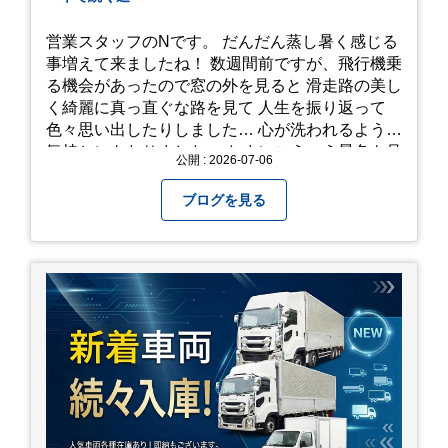
営業スタッフのNです。 だんだん蒸し暑く感じる
事増えて来ましたね！ 数週間前ですが、飛行機乗
る機会があったので窓の外を見ると 滑走路の美し
く綺麗に真っ直ぐな路を見て 人生を振り返って
色々思い出したりしました… 心が洗われるような
気持ちにもなりました。 たまにこういう景色も見
公開 : 2026-07-06
るのも、いいものですね！(^^ゞ これから暑さ本
番になりますが皆様方くれぐれもご自愛ください
ブログを見る