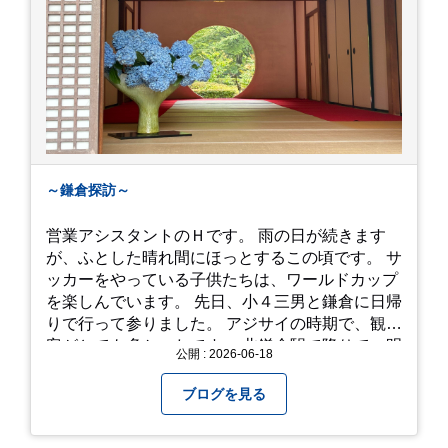
～鎌倉探訪～
営業アシスタントのＨです。 雨の日が続きます
が、ふとした晴れ間にほっとするこの頃です。 サ
ッカーをやっている子供たちは、ワールドカップ
を楽しんでいます。 先日、小４三男と鎌倉に日帰
りで行って参りました。 アジサイの時期で、観光
客がとても多かったです。 北鎌倉駅で降りて、明
公開 : 2026-06-18
月院⇒亀ヶ谷坂切通⇒「もやい工藝」で手仕事の
器を購入⇒お昼ご飯⇒鶴岡八幡宮⇒江ノ電で大仏
ブログを見る
へ。 江ノ島は時間切れで断念！ 明月院のアジサ
イは白にフチが紫のが特に素敵だと思いました。