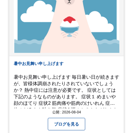
暑中お見舞い申し上げます
暑中お見舞い申し上げます 毎日暑い日が続きます
が、皆様体調崩されたりされていないでしょう
か？ 熱中症には注意が必要です。 症状としては
下記のようなものがあります。 症状１ めまいや
顔のほてり 症状2 筋肉痛や筋肉のけいれん 症状3
体のだるさや吐き気 症状4 汗のかきかたがおかし
公開 : 2026-08-04
い 症状5 体温が高い、皮ふの異常 症状6 呼びかけ
に反応しない、まっすぐ歩けない 症状7 水分補給
ブログを見る
ができない もし、熱中症かなと思ったら… □すぐ