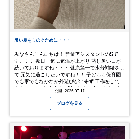
暑い夏をしのぐために・・・
みなさんこんにちは！ 営業アシスタントのSで
す。 ここ数日一気に気温が上がり 蒸し暑い日が
続いておりますね・・・ 健康第一で水分補給をし
て 元気に過ごしたいですね！！ 子どもも保育園
でも家でもなかなか外遊びが出来ず 工作をしてい
ます♪ 他にもおすすめの過ごし方があったら ぜひ
公開 : 2026-07-17
教えてください＾＾ 暑さを乗り越えましょ
う！！！
ブログを見る