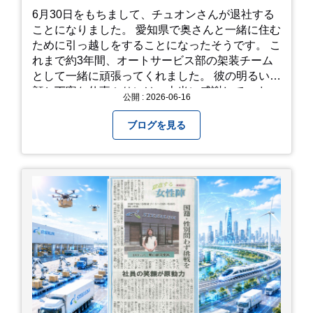
やすい靴で: 山の斜面を利用した農園ですので、
6月30日をもちまして、チュオンさんが退社する
歩き慣れた靴で行くのが安心です。 雨対策: 雨上
ことになりました。 愛知県で奥さんと一緒に住む
がりは足元が少し滑りやすくなることがありま
ために引っ越しをすることになったそうです。 こ
す。タオルや雨具を用意しておくと安心ですね。
れまで約3年間、オートサービス部の架装チーム
開花時期のチェック: その年の気候によって見頃
として一緒に頑張ってくれました。 彼の明るい笑
が少し前後します。出かける前に必ず公式情報や
顔と丁寧な仕事ぶりには、本当に感謝していま
公開 : 2026-06-16
SNSで見頃を確認しましょう！ おわりに 梅雨の
す。 6/15が最後の出勤となりました。 みんなで
時期を「我慢する期間」から「お出かけを楽しむ
撮影した記念写真を添付します。 チュオンさんの
ブログを見る
期間」に変えてくれる、そんな素敵な場所です。
今後のご活躍と新しいスタートを、みんなで応援
今年の初夏は、茂原のあじさいに会いに行ってみ
しましょう！ チュオンさん、今まで本当にありが
ませんか？ 皆様の素敵な週末の参考になれば嬉し
とうございました！
いです！