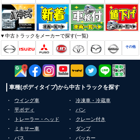
▼中古トラックをメーカーで探す(一覧)
その他
車種(ボディタイプ)から
中古トラックを探す
・
ウイング車
・
冷凍車・冷蔵車
・
平ボディ
・
バン
・
トレーラー・ヘッド
・
クレーン付き
・
ミキサー車
・
ダンプ
・
バス
・
パッカー