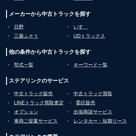
メーカーから
中古トラックを探す
・
日野
・
いすゞ
・
三菱ふそう
・
UDトラックス
他の条件から
中古トラックを探す
・
型式一覧
・
キーワード一覧
ステアリンクの
サービス
・
中古トラック販売
・
中古トラック買取
・
LINEトラック買取査定
・
委託販売
・
オプション
・
出張商談サービス
・
車両ご提案サービス
・
レンタカー・短期リース