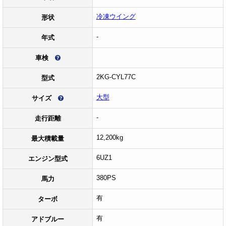
冷凍ウイング
形状
-
年式
車検
2KG-CYL77C
型式
大型
サイズ
-
走行距離
12,200kg
最大積載量
6UZ1
エンジン型式
380PS
馬力
有
ターボ
有
アドブルー