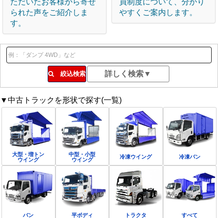
ただいたお客様から寄せ
員制度について、分かり
られた声をご紹介しま
やすくご案内します。
す。
絞込検索
▼中古トラックを形状で探す(一覧)
大型・増トン
中型・小型
冷凍ウイング
冷凍バン
ウイング
ウイング
バン
平ボディ
トラクタ
すべて