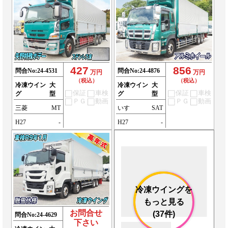
427
856
問合No:
24-4531
問合No:
24-4876
万円
万円
（税込）
（税込）
冷凍ウイン
大
冷凍ウイン
大
保証
車検
保証
車検
グ
型
グ
型
ＰＧ
動画
ＰＧ
動画
三菱
MT
いすゞ
SAT
H27
-
H27
-
冷凍ウイングを
もっと見る
お問合せ
(37件)
問合No:
24-4629
下さい