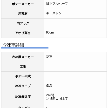
日本フルハーフ
ボデーメーカー
キーストン
床素材
内フック
90cm
アオリ高さ
冷凍車詳細
菱重
冷凍機メーカー
工番
ボデー年式
低温
冷凍タイプ
2時間
冷凍機温度
14.5度→ -6.6度
-
スタンバイ