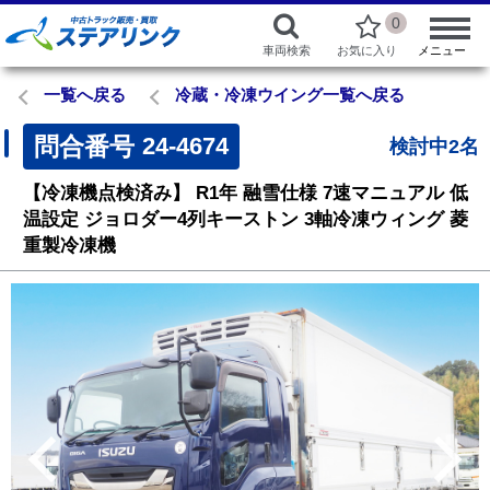
0
車両検索
お気に入り
メニュー
一覧へ戻る
冷蔵・冷凍ウイング一覧へ戻る
問合番号
24-4674
検討中2名
【冷凍機点検済み】
R1年
融雪仕様
7速マニュアル
低
温設定
ジョロダー4列キーストン
3軸冷凍ウィング
菱
重製冷凍機