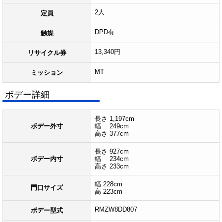
2人
定員
DPD有
触媒
13,340円
リサイクル券
MT
ミッション
ボデー詳細
長さ 1,197cm
ボデー外寸
幅 249cm
高さ 377cm
長さ 927cm
ボデー内寸
幅 234cm
高さ 233cm
幅 228cm
門口サイズ
高 223cm
RMZW8DD807
ボデー型式