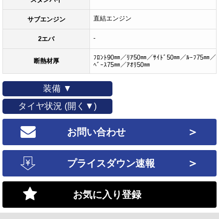
直結エンジン
サブエンジン
-
2エバ
ﾌﾛﾝﾄ90㎜／ﾘｱ50㎜／ｻｲﾄﾞ50㎜／ﾙｰﾌ75㎜／
断熱材厚
ﾍﾞｰｽ75㎜／ｱｵﾘ50㎜
装備 ▼
タイヤ状況 (開く▼)
＞
お問い合わせ
＞
プライスダウン速報
お気に入り登録