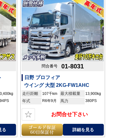
01-8031
問合番号
ト
日野 プロフィア
ウイング 大型 2KG-FW1AHC
走行距離
最大積載量
3,400kg
107千km
13,900kg
94PS
年式
R6年9月
馬力
380PS
☆
お問合せ下さい
見る
詳細を見る