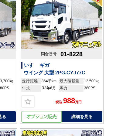
01-8228
問合番号
いすゞ ギガ
ウイング 大型 2PG-CYJ77C
走行距離
最大積載量
3,700kg
864千km
13,500kg
380PS
年式
R3年6月
馬力
380PS
988
☆
税込
万円
見る
詳細を見る