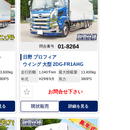
01-8264
問合番号
ト
日野 プロフィア
ウイング 大型 2DG-FR1AHG
走行距離
最大積載量
3,600kg
1,040千km
13,400kg
380PS
年式
H29年9月
馬力
380PS
☆
お問合せ下さい
見る
詳細を見る