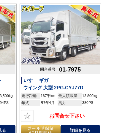
01-7975
問合番号
ト
いすゞ ギガ
ウイング 大型 2PG-CYJ77D
走行距離
最大積載量
3,500kg
167千km
13,800kg
94PS
年式
R7年4月
馬力
380PS
☆
お問合せ下さい
見る
詳細を見る