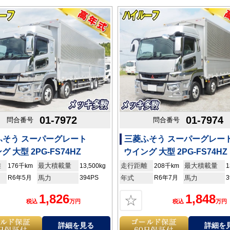
01-7972
01-7974
問合番号
問合番号
ふそう スーパーグレート
三菱ふそう スーパーグレー
グ 大型 2PG-FS74HZ
ウイング 大型 2PG-FS74HZ
離
最大積載量
走行距離
最大積載量
176千km
13,500kg
208千km
1
R6年5月
馬力
394PS
年式
R6年7月
馬力
3
1,826
1,848
☆
税込
万円
税込
万円
詳細を見る
詳細を