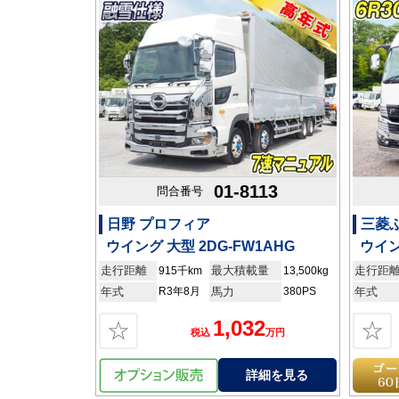
01-8113
問合番号
日野 プロフィア
三菱
ウイング 大型 2DG-FW1AHG
ウイン
走行距離
最大積載量
走行距
915千km
13,500kg
年式
R3年8月
馬力
380PS
年式
1,032
☆
☆
税込
万円
詳細を見る