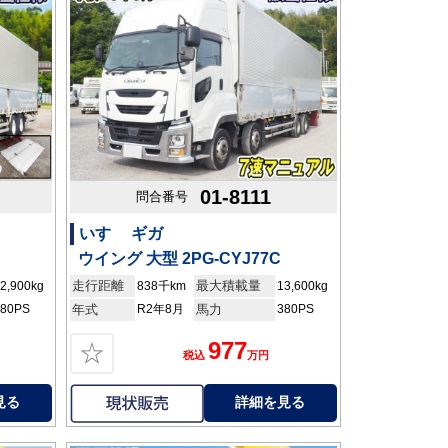
01-8111
問合番号
いすゞ ギガ
ウイング 大型 2PG-CYJ77C
走行距離
最大積載量
2,900kg
838千km
13,600kg
380PS
年式
R2年8月
馬力
380PS
977
☆
税込
万円
見る
詳細を見る