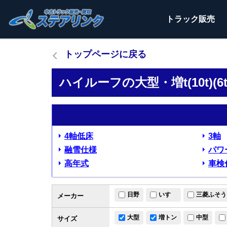
トラック
販売
トップページに戻る
ハイルーフの大型・増t(10t)(
4軸低床
3軸
融雪仕様
パワ
高年式
車検
日野
いすゞ
三菱ふそう
メーカー
大型
増トン
中型
サイズ