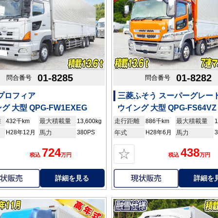
01-8285
01-8282
問合番号
問合番号
 プロフィア
三菱ふそう スーパーグレー
グ 大型 QPG-FW1EXEG
ウイング 大型 QPG-FS64VZ
離
最大積載量
走行距離
最大積載量
432千km
13,600kg
886千km
1
H28年12月
馬力
380PS
年式
H28年6月
馬力
724
438
☆
税込
万円
税込
万円
詳細を見る
詳細を