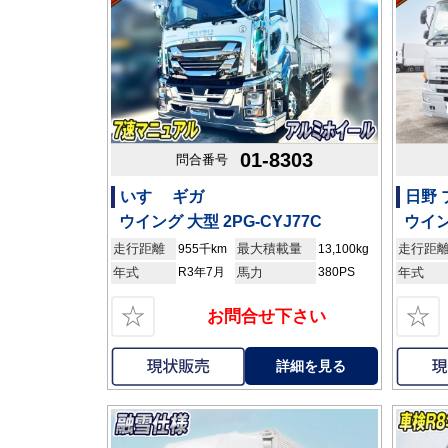
01-8303
問合番号
いすゞ ギガ
日野
ウイング 大型 2PG-CYJ77C
ウイン
走行距離
最大積載量
走行距
955千km
13,100kg
年式
R3年7月
馬力
380PS
年式
☆
☆
お問合せ下さい
詳細を見る