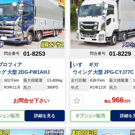
01-8253
01-8229
問合番号
問合番号
 プロフィア
いすゞ ギガ
グ 大型 2DG-FW1AHJ
ウイング 大型 2PG-CYJ77C
離
最大積載量
走行距離
最大積載量
602千km
13,400kg
636千km
1
R3年11月
馬力
380PS
年式
R1年12月
馬力
966
☆
お問合せ下さい
税込
万円
詳細を見る
詳細を