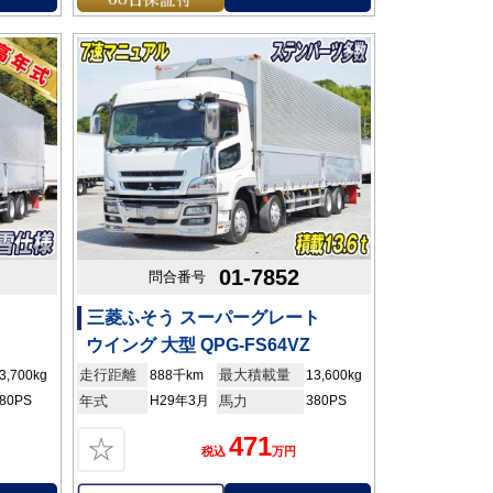
01-7852
問合番号
三菱ふそう スーパーグレート
ウイング 大型 QPG-FS64VZ
走行距離
最大積載量
3,700kg
888千km
13,600kg
80PS
年式
H29年3月
馬力
380PS
471
☆
税込
万円