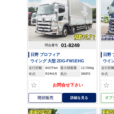
01-8249
問合番号
日野 プロフィア
日野
ウイング 大型 2DG-FW1EHG
ウイン
走行距離
最大積載量
走行距
843千km
13,700kg
年式
R2年6月
馬力
380PS
年式
☆
☆
お問合せ下さい
詳細を見る