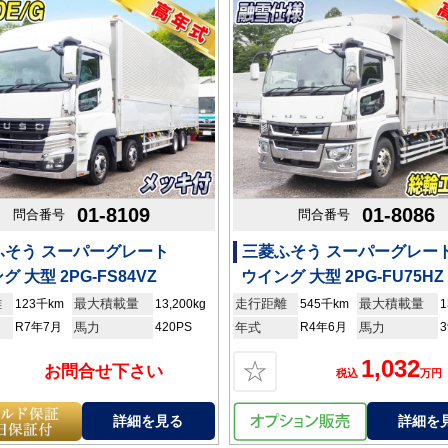
01-8109
01-8086
問合番号
問合番号
ふそう スーパーグレート
三菱ふそう スーパーグレー
グ 大型 2PG-FS84VZ
ウイング 大型 2PG-FU75HZ
離
最大積載量
走行距離
最大積載量
123千km
13,200kg
545千km
1
R7年7月
馬力
420PS
年式
R4年6月
馬力
3
1,032
☆
お問合せ下さい
税込
万円
詳細を見る
詳細を