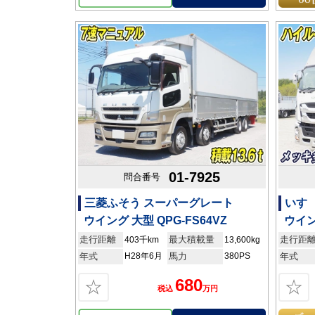
01-7925
問合番号
三菱ふそう スーパーグレート
いすゞ
ウイング 大型 QPG-FS64VZ
ウイン
走行距離
最大積載量
走行距
403千km
13,600kg
年式
H28年6月
馬力
380PS
年式
680
☆
☆
税込
万円