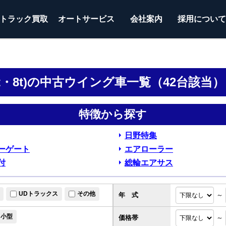
トラック
買取
オートサービス
会社案内
採用につい
6t・8t)の中古ウイング車一覧（42台該当）
特徴から探す
日野特集
ーゲート
エアローラー
付
総輪エアサス
UDトラックス
その他
年 式
～
小型
価格帯
～