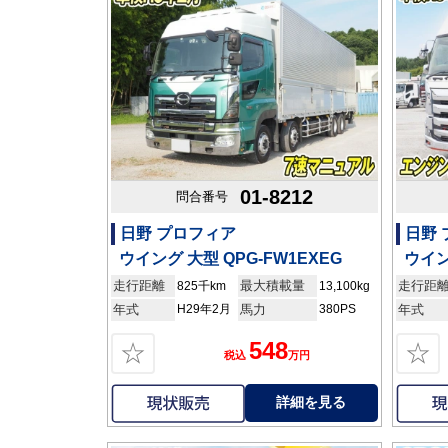
01-8212
問合番号
日野 プロフィア
日野
ウイング 大型 QPG-FW1EXEG
ウイン
走行距離
最大積載量
走行距
825千km
13,100kg
年式
H29年2月
馬力
380PS
年式
548
☆
☆
税込
万円
詳細を見る