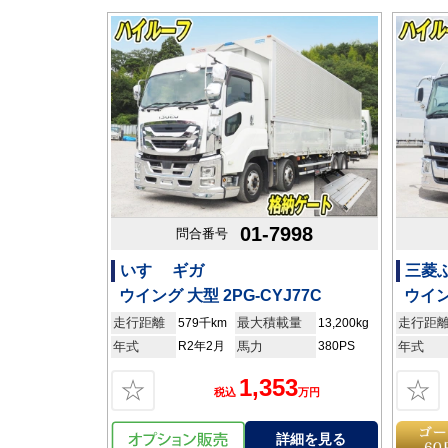
01-7998
問合番号
いすゞ ギガ
三菱
ウイング 大型 2PG-CYJ77C
ウイン
走行距離
最大積載量
走行距
579千km
13,200kg
年式
R2年2月
馬力
380PS
年式
1,353
☆
☆
税込
万円
詳細を見る