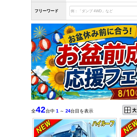
フリーワード
42
全
台中
1
～
24
台目を表示