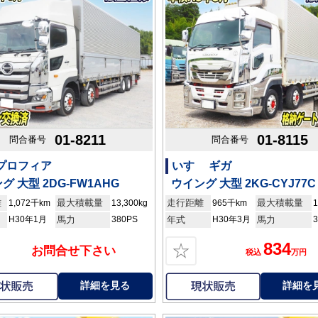
01-8211
01-8115
問合番号
問合番号
 プロフィア
いすゞ ギガ
グ 大型 2DG-FW1AHG
ウイング 大型 2KG-CYJ77C
離
最大積載量
走行距離
最大積載量
1,072千km
13,300kg
965千km
1
H30年1月
馬力
380PS
年式
H30年3月
馬力
834
☆
お問合せ下さい
税込
万円
詳細を見る
詳細を