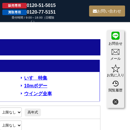
0120-51-5015
販売専用
て
お問い合わせ
0120-77-5151
買取専用
受付時間 / 9:00～18:00（日曜除
く）
お問合せ
メール
お気に入り
いすゞ特集
10mボデー
閲覧履歴
ウイング全車
高年式