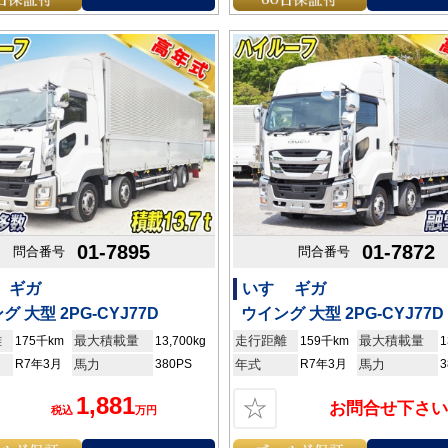
01-7895
01-7872
問合番号
問合番号
 ギガ
いすゞ ギガ
グ 大型 2PG-CYJ77D
ウイング 大型 2PG-CYJ77D
離
最大積載量
走行距離
最大積載量
175千km
13,700kg
159千km
1
R7年3月
馬力
380PS
年式
R7年3月
馬力
3
1,881
☆
お問合せ下さい
税込
万円