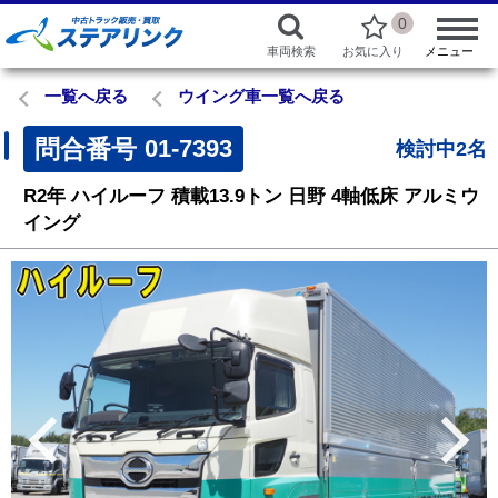
0
車両検索
お気に入り
メニュー
一覧へ戻る
ウイング車一覧へ戻る
問合番号
01-7393
検討中2名
R2年
ハイルーフ
積載13.9トン
日野
4軸低床 アルミウ
イング