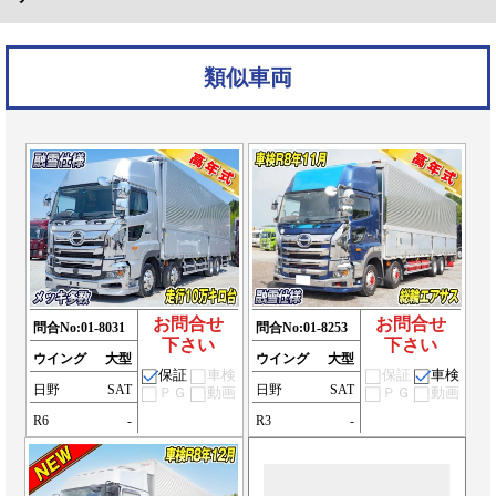
類似車両
お問合せ
お問合せ
問合No:
01-8031
問合No:
01-8253
下さい
下さい
ウイング
大型
ウイング
大型
保証
車検
保証
車検
日野
SAT
日野
SAT
ＰＧ
動画
ＰＧ
動画
R6
-
R3
-