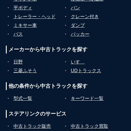
・
平ボディ
・
バン
・
トレーラー・ヘッド
・
クレーン付き
・
ミキサー車
・
ダンプ
・
バス
・
パッカー
メーカーから
中古トラックを探す
・
日野
・
いすゞ
・
三菱ふそう
・
UDトラックス
他の条件から
中古トラックを探す
・
型式一覧
・
キーワード一覧
ステアリンクの
サービス
・
中古トラック販売
・
中古トラック買取