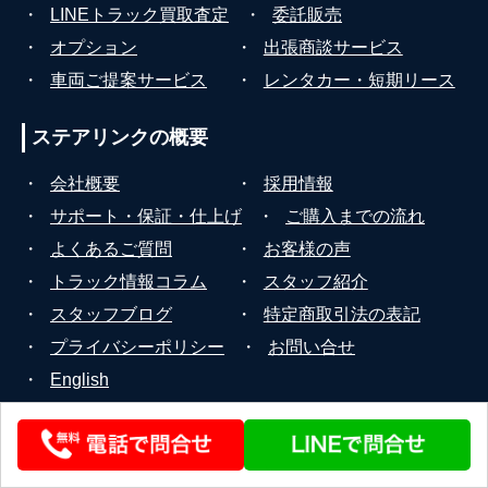
・
LINEトラック買取査定
・
委託販売
・
オプション
・
出張商談サービス
・
車両ご提案サービス
・
レンタカー・短期リース
ステアリンクの
概要
・
会社概要
・
採用情報
・
サポート・保証・仕上げ
・
ご購入までの流れ
・
よくあるご質問
・
お客様の声
・
トラック情報コラム
・
スタッフ紹介
・
スタッフブログ
・
特定商取引法の表記
・
プライバシーポリシー
・
お問い合せ
・
English
© 2026 STEERLINK Co.,Ltd