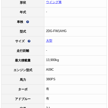
ウイング車
形状
-
年式
車検
2DG-FW1AHG
型式
大型
サイズ
-
走行距離
13,900kg
最大積載量
A09C
エンジン型式
380PS
馬力
有
ターボ
有
アドブルー