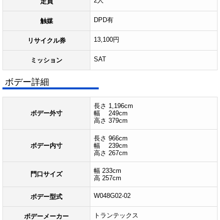
2人
定員
DPD有
触媒
13,100円
リサイクル券
SAT
ミッション
ボデー詳細
長さ 1,196cm
ボデー外寸
幅 249cm
高さ 379cm
長さ 966cm
ボデー内寸
幅 239cm
高さ 267cm
幅 233cm
門口サイズ
高 257cm
W048G02-02
ボデー型式
トランテックス
ボデーメーカー