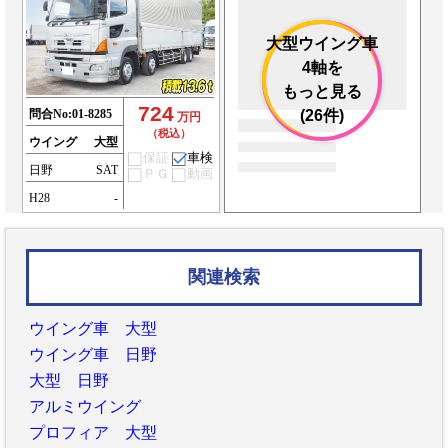
大型ウイング車
4軸を
もっと見る
724
問合No:
01-8285
(26件)
万円
（税込）
ウイング
大型
保証
車検
日野
SAT
ＰＧ
動画
H28
-
関連検索
ウイング車 大型
ウイング車 日野
大型 日野
アルミウイング
プロフィア 大型