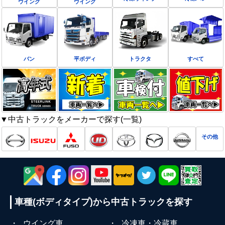
ウイング
ウイング
バン
平ボディ
トラクタ
すべて
▼中古トラックをメーカーで探す(一覧)
その他
車種(ボディタイプ)から
中古トラックを探す
・
ウイング車
・
冷凍車・冷蔵車