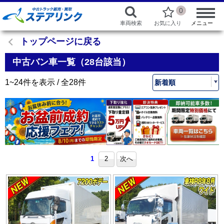
0
車両検索
お気に入り
メニュー
トップページに戻る
中古バン車一覧（28台該当）
1~24件を表示 / 全28件
1
2
次へ