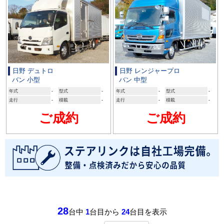
日野 デュトロ
日野 レンジャープロ
バン 小型
バン 中型
年式
-
型式
-
年式
-
型式
-
走行
-
積載
-
走行
-
積載
-
ご成約
ご成約
28
台中
1
台目から
24
台目を表示