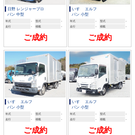
日野 レンジャープロ
いすゞ エルフ
バン 中型
バン 小型
年式
-
型式
-
年式
-
型式
-
走行
-
積載
-
走行
-
積載
-
ご成約
ご成約
いすゞ エルフ
いすゞ エルフ
バン 小型
バン 小型
年式
-
型式
-
年式
-
型式
-
走行
-
積載
-
走行
-
積載
-
ご成約
ご成約