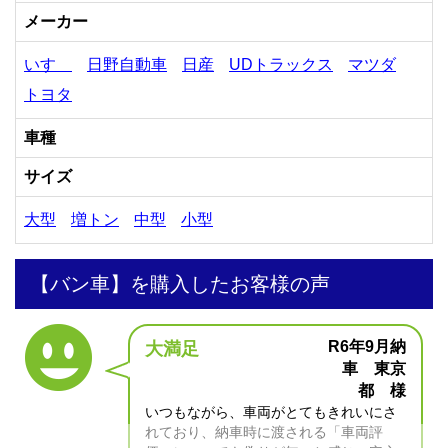
メーカー
いすゞ
日野自動車
日産
UDトラックス
マツダ
トヨタ
車種
サイズ
大型
増トン
中型
小型
【バン車】を購入したお客様の声
R6年9月納
大満足
車 東京
都 様
いつもながら、車両がとてもきれいにさ
れており、納車時に渡される「車両評