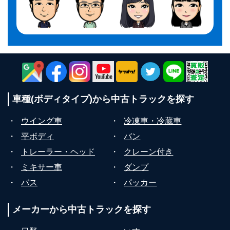
車種(ボディタイプ)から
中古トラックを探す
・
ウイング車
・
冷凍車・冷蔵車
・
平ボディ
・
バン
・
トレーラー・ヘッド
・
クレーン付き
・
ミキサー車
・
ダンプ
・
バス
・
パッカー
メーカーから
中古トラックを探す