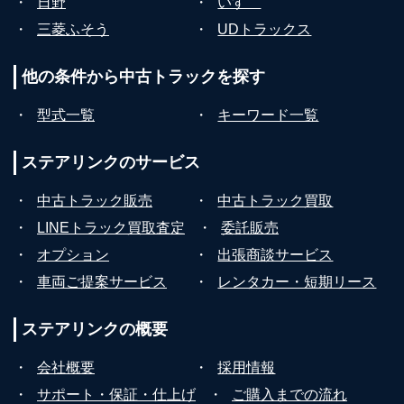
・
日野
・
いすゞ
・
三菱ふそう
・
UDトラックス
他の条件から
中古トラックを探す
・
型式一覧
・
キーワード一覧
ステアリンクの
サービス
・
中古トラック販売
・
中古トラック買取
・
LINEトラック買取査定
・
委託販売
・
オプション
・
出張商談サービス
・
車両ご提案サービス
・
レンタカー・短期リース
ステアリンクの
概要
・
会社概要
・
採用情報
・
サポート・保証・仕上げ
・
ご購入までの流れ