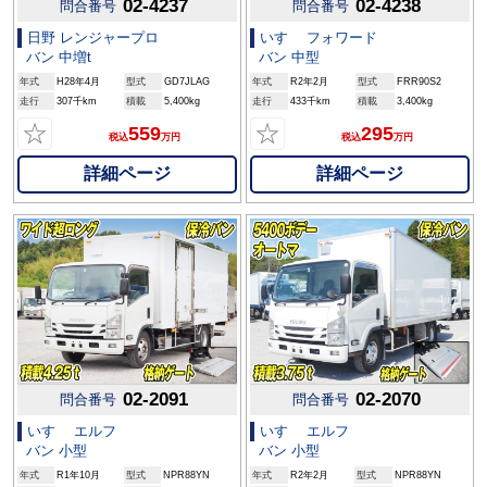
02-4237
02-4238
問合番号
問合番号
日野 レンジャープロ
いすゞ フォワード
バン 中増t
バン 中型
年式
H28年4月
型式
GD7JLAG
年式
R2年2月
型式
FRR90S2
走行
307千km
積載
5,400kg
走行
433千km
積載
3,400kg
☆
☆
559
295
税込
万円
税込
万円
詳細ページ
詳細ページ
02-2091
02-2070
問合番号
問合番号
いすゞ エルフ
いすゞ エルフ
バン 小型
バン 小型
年式
R1年10月
型式
NPR88YN
年式
R2年2月
型式
NPR88YN