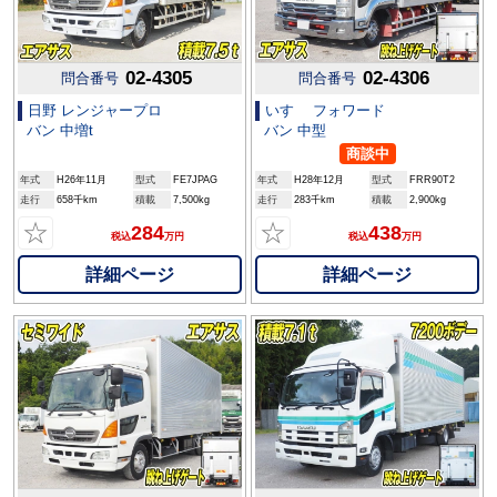
02-4305
02-4306
問合番号
問合番号
日野 レンジャープロ
いすゞ フォワード
バン 中増t
バン 中型
商談中
年式
H26年11月
型式
FE7JPAG
年式
H28年12月
型式
FRR90T2
走行
658千km
積載
7,500kg
走行
283千km
積載
2,900kg
☆
☆
284
438
税込
万円
税込
万円
詳細ページ
詳細ページ