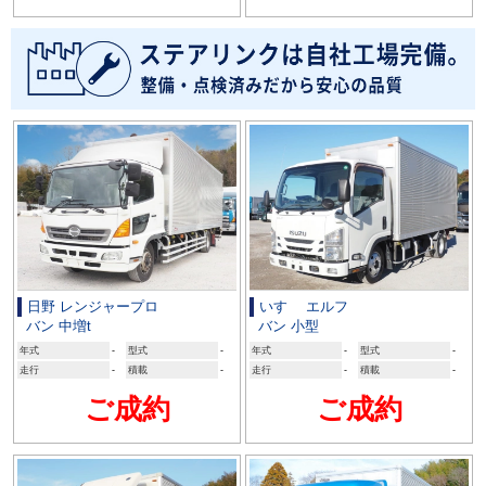
日野 レンジャープロ
いすゞ エルフ
バン 中増t
バン 小型
年式
-
型式
-
年式
-
型式
-
走行
-
積載
-
走行
-
積載
-
ご成約
ご成約