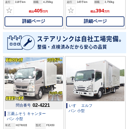
走行
118千km
積載
4,250kg
走行
145千km
積載
3,750kg
☆
☆
405
394
税込
万円
税込
万円
詳細ページ
詳細ページ
02-4221
問合番号
いすゞ エルフ
バン 小型
三菱ふそう キャンター
バン 小型
年式
H27年8月
型式
FEA50