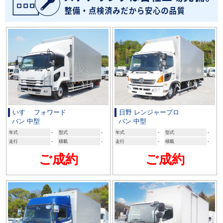
いすゞ フォワード
日野 レンジャープロ
バン 中型
バン 中型
年式
-
型式
-
年式
-
型式
-
走行
-
積載
-
走行
-
積載
-
ご成約
ご成約