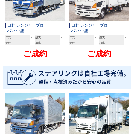
日野 レンジャープロ
日野 レンジャープロ
バン 中型
バン 中型
年式
-
型式
-
年式
-
型式
-
走行
-
積載
-
走行
-
積載
-
ご成約
ご成約