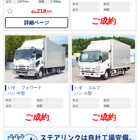
走行
134千km
積載
2,000kg
年式
-
型式
-
☆
218
走行
-
積載
-
税込
万円
ご成約
詳細ページ
いすゞ フォワード
いすゞ エルフ
バン 中型
バン 小型
年式
-
型式
-
年式
-
型式
-
走行
-
積載
-
走行
-
積載
-
ご成約
ご成約