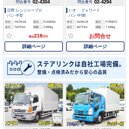
02-4304
02-4294
問合番号
問合番号
日野 レンジャープロ
いすゞ フォワード
バン 中型
バン 中増t
年式
H27年3月
型式
FC9JKAG
年式
H23年2月
型式
FTR90T2
走行
510千km
積載
3,000kg
走行
447千km
積載
7,100kg
☆
☆
218
お問合せ
税込
万円
詳細ページ
詳細ページ