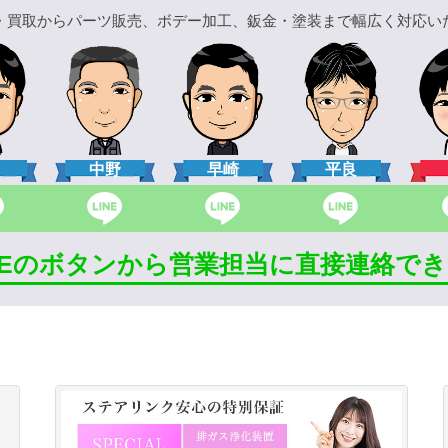
・買取からパーツ販売、ボデー加工、鈑金・塗装まで幅広く対応い
口
中野
早崎
平良
INEのボタンから営業担当に直接連絡で