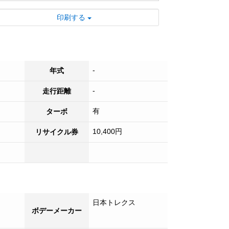
でき、長距離運転でも快適です！
印刷する
■ ワイドボディで、より多くの荷物を効率
的に運ぶことが可能です。
■ ベッド付きで、長距離輸送時の休憩が容
易になり、ドライバーに優しい設計です。
■ 日野製の信頼性の高い車両で、安心して
-
年式
お使いいただけます。
-
走行距離
■ 来店不要の便利なライブ商談や出張商談
好評受付中！
有
ターボ
■ 日本全国登録納車可能です！！
10,400円
リサイクル券
■ 試乗も可能ですのでお気軽にご来店くだ
さい！
■ 各種オプションも承っております。お気
軽にご相談ください。
日本トレクス
ボデーメーカー