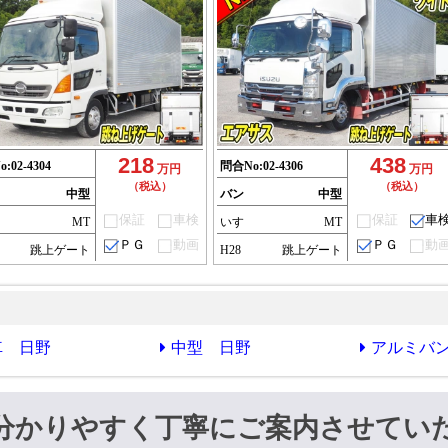
218
438
o:
02-4304
問合No:
02-4306
万円
万円
（税込）
（税込）
中型
バン
中型
保証
車検
保証
車
MT
いすゞ
MT
ＰＧ
動画
ＰＧ
動
跳上ゲート
H28
跳上ゲート
車 日野
中型 日野
アルミバ
分かりやすく丁寧にご案内させてい