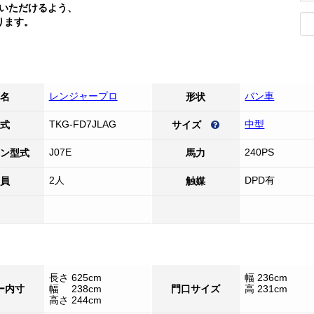
いただけるよう、
ります。
レンジャープロ
バン車
名
形状
TKG-FD7JLAG
中型
式
サイズ
J07E
240PS
ン型式
馬力
2人
DPD有
員
触媒
長さ 625cm
幅 236cm
ー内寸
幅 238cm
門口サイズ
高 231cm
高さ 244cm