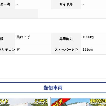
-
-
ダー溝
サイド扉
跳ね上げ
1000kg
様
昇降能力
有
131cm
スリモコン
ストッパーまで
類似車両