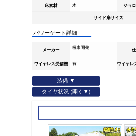
木
床素材
ジョロ
サイド扉サイズ
パワーゲート詳細
極東開発
メーカー
仕
有
ワイヤレス受信機
ワイヤレ
装備 ▼
タイヤ状況 (開く▼)