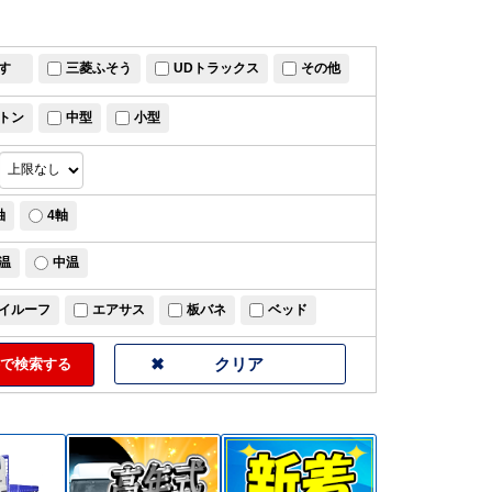
すゞ
三菱ふそう
UDトラックス
その他
トン
中型
小型
軸
4軸
温
中温
イルーフ
エアサス
板バネ
ベッド
で検索する