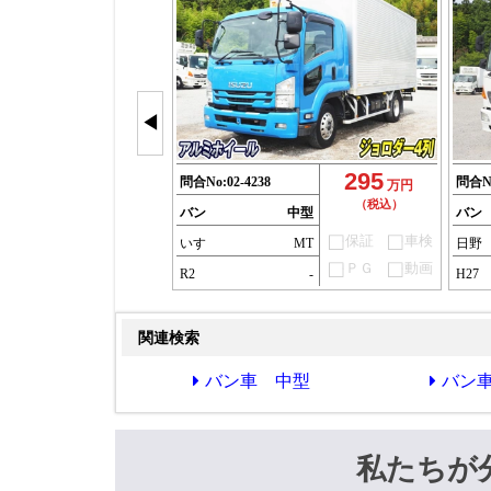
◀
295
問合No:
02-4238
問合N
万円
（税込）
バン
中型
バン
保証
車検
いすゞ
MT
日野
ＰＧ
動画
R2
-
H27
関連検索
バン車 中型
バン
私たちが