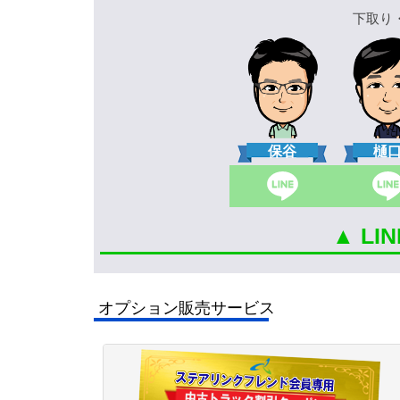
下取り
保谷
樋
▲ L
オプション販売サービス