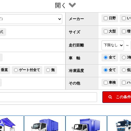
開く
日野
い
メーカー
大型
増
サイズ
式
走行距離
～
ド
全て
3
車 軸
垂直
ゲート付全て
無
全て
低
冷凍温度
車検
ハ
その他
この条件