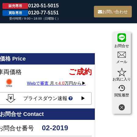
0120-51-5015
販売専用
て
お問い合わせ
0120-77-5151
買取専用
受付時間 / 9:00～18:00（日曜除く）
お問合せ
価格
Price
メール
ご成約
車両価格
お気に入り
Webで審査
月々
4.0
万円から▶
閲覧履歴
プライスダウン速報
▶
お問合せ
Contact
02-2019
お問合せ番号