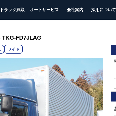
トラック
買取
オートサービス
会社案内
採用につい
KG-FD7JLAG
ス
ワイド