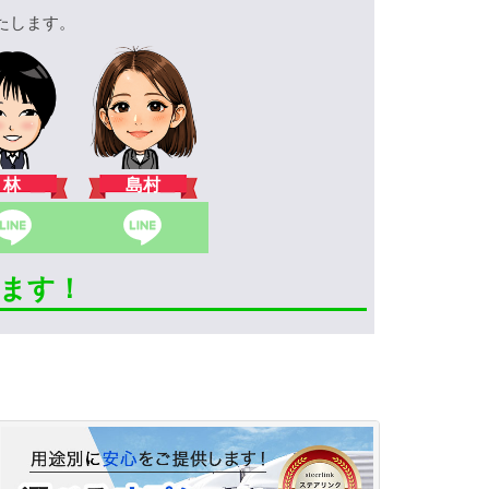
たします。
林
島村
きます！