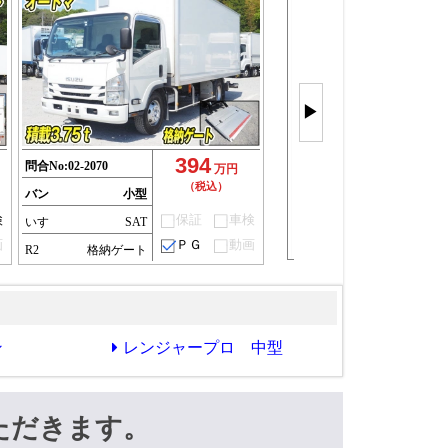
バン車を
もっと見
▶
(28件)
394
問合No:
02-2070
万円
（税込）
バン
小型
検
保証
車検
いすゞ
SAT
画
ＰＧ
動画
R2
格納ゲート
ン
レンジャープロ 中型
ただきます。