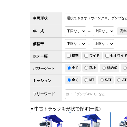
車両形状
年 式
～
高年
価格帯
～
標準
ワイド
セミワイ
ボデー幅
全て
跳上
格納式
パワー
ゲート
全て
MT
SAT
AT
ミッション
フリーワード
▼中古トラックを形状で探す(一覧)