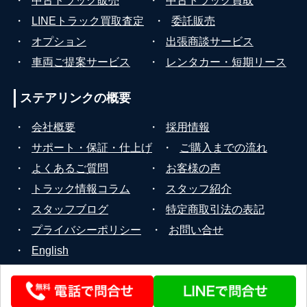
・
中古トラック販売
・
中古トラック買取
・
LINEトラック買取査定
・
委託販売
・
オプション
・
出張商談サービス
・
車両ご提案サービス
・
レンタカー・短期リース
ステアリンクの
概要
・
会社概要
・
採用情報
・
サポート・保証・仕上げ
・
ご購入までの流れ
・
よくあるご質問
・
お客様の声
・
トラック情報コラム
・
スタッフ紹介
・
スタッフブログ
・
特定商取引法の表記
・
プライバシーポリシー
・
お問い合せ
・
English
© 2026 STEERLINK Co.,Ltd