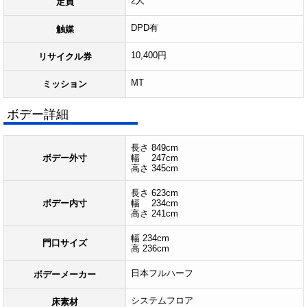
2人
定員
DPD有
触媒
10,400円
リサイクル券
MT
ミッション
ボデー詳細
長さ 849cm
ボデー外寸
幅 247cm
高さ 345cm
長さ 623cm
ボデー内寸
幅 234cm
高さ 241cm
幅 234cm
門口サイズ
高 236cm
日本フルハーフ
ボデーメーカー
システムフロア
床素材