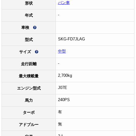
バン車
形状
-
年式
車検
SKG-FD7JLAG
型式
中型
サイズ
-
走行距離
2,700kg
最大積載量
J07E
エンジン型式
240PS
馬力
有
ターボ
無
アドブルー