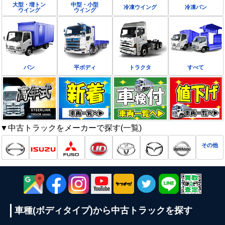
大型・増トン
中型・小型
冷凍ウイング
冷凍バン
ウイング
ウイング
バン
平ボディ
トラクタ
すべて
▼中古トラックをメーカーで探す(一覧)
その他
車種(ボディタイプ)から
中古トラックを探す