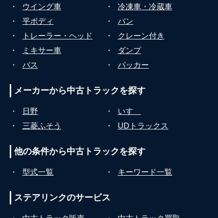
・
ウイング車
・
冷凍車・冷蔵車
・
平ボディ
・
バン
・
トレーラー・ヘッド
・
クレーン付き
・
ミキサー車
・
ダンプ
・
バス
・
パッカー
メーカーから
中古トラックを探す
・
日野
・
いすゞ
・
三菱ふそう
・
UDトラックス
他の条件から
中古トラックを探す
・
型式一覧
・
キーワード一覧
ステアリンクの
サービス