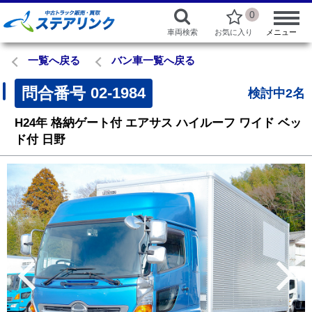
0
車両検索
お気に入り
メニュー
一覧へ戻る
バン車一覧へ戻る
問合番号
02-1984
検討中2名
H24年
格納ゲート付
エアサス
ハイルーフ
ワイド
ベッ
ド付
日野