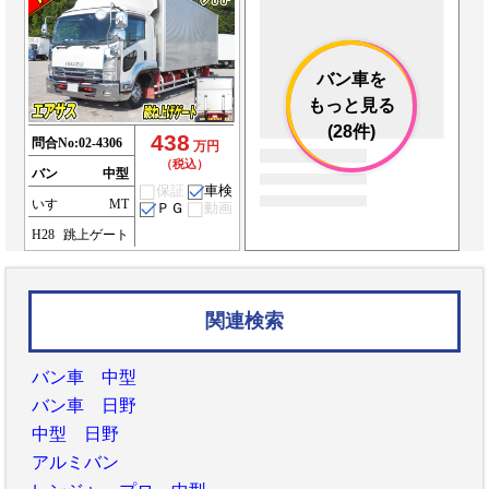
バン車を
もっと見る
(28件)
438
問合No:
02-4306
万円
（税込）
バン
中型
保証
車検
いすゞ
MT
ＰＧ
動画
H28
跳上ゲート
関連検索
バン車 中型
バン車 日野
中型 日野
アルミバン