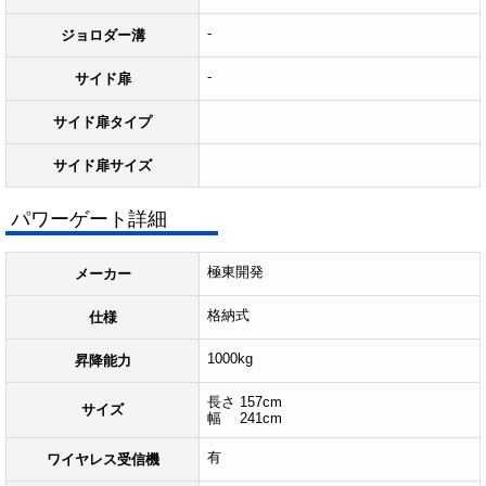
-
ジョロダー溝
-
サイド扉
サイド扉タイプ
サイド扉サイズ
パワーゲート詳細
極東開発
メーカー
格納式
仕様
1000kg
昇降能力
長さ 157cm
サイズ
幅 241cm
有
ワイヤレス受信機