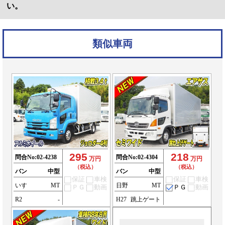
い。
類似車両
295
218
問合No:
02-4238
問合No:
02-4304
万円
万円
（税込）
（税込）
バン
中型
バン
中型
保証
車検
保証
車検
いすゞ
MT
日野
MT
ＰＧ
動画
ＰＧ
動画
R2
-
H27
跳上ゲート