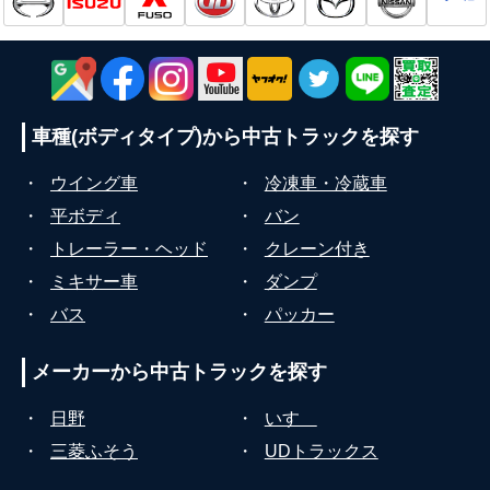
車種(ボディタイプ)から
中古トラックを探す
・
ウイング車
・
冷凍車・冷蔵車
・
平ボディ
・
バン
・
トレーラー・ヘッド
・
クレーン付き
・
ミキサー車
・
ダンプ
・
バス
・
パッカー
メーカーから
中古トラックを探す
・
日野
・
いすゞ
・
三菱ふそう
・
UDトラックス