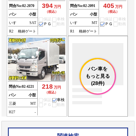
394
405
問合No:
02-2070
問合No:
02-2091
万円
万円
（税込）
（税込）
バン
小型
バン
小型
保証
車検
保証
車検
いすゞ
SAT
いすゞ
MT
ＰＧ
動画
ＰＧ
動画
R2
格納ゲート
R1
格納ゲート
バン車を
もっと見る
(28件)
218
問合No:
02-4221
万円
（税込）
バン
小型
保証
車検
三菱
MT
ＰＧ
動画
H27
-