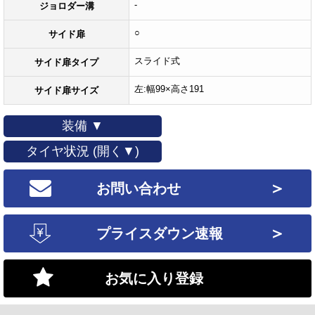
-
ジョロダー溝
○
サイド扉
スライド式
サイド扉タイプ
左:幅99×高さ191
サイド扉サイズ
装備 ▼
タイヤ状況 (開く▼)
＞
お問い合わせ
＞
プライスダウン速報
お気に入り登録