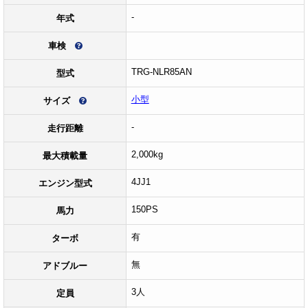
-
年式
車検
TRG-NLR85AN
型式
小型
サイズ
-
走行距離
2,000kg
最大積載量
4JJ1
エンジン型式
150PS
馬力
有
ターボ
無
アドブルー
3人
定員