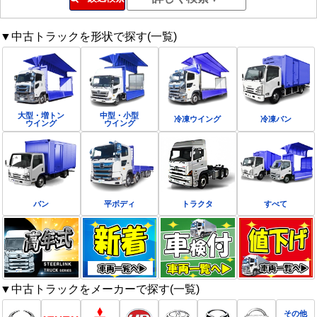
▼中古トラックを形状で探す(一覧)
大型・増トン
中型・小型
冷凍ウイング
冷凍バン
ウイング
ウイング
バン
平ボディ
トラクタ
すべて
▼中古トラックをメーカーで探す(一覧)
その他