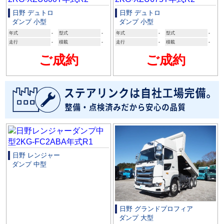
日野 デュトロ
日野 デュトロ
ダンプ 小型
ダンプ 小型
年式
-
型式
-
年式
-
型式
-
走行
-
積載
-
走行
-
積載
-
ご成約
ご成約
日野 レンジャー
ダンプ 中型
日野 グランドプロフィア
ダンプ 大型