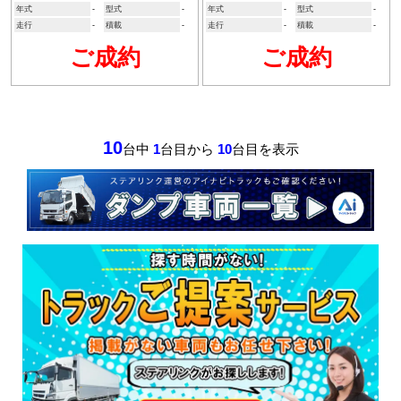
年式
-
型式
-
年式
-
型式
-
走行
-
積載
-
走行
-
積載
-
ご成約
ご成約
10
台中
1
台目から
10
台目を表示