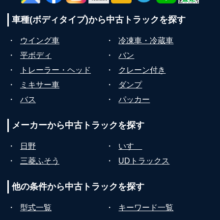
車種(ボディタイプ)から
中古トラックを探す
・
ウイング車
・
冷凍車・冷蔵車
・
平ボディ
・
バン
・
トレーラー・ヘッド
・
クレーン付き
・
ミキサー車
・
ダンプ
・
バス
・
パッカー
メーカーから
中古トラックを探す
・
日野
・
いすゞ
・
三菱ふそう
・
UDトラックス
他の条件から
中古トラックを探す
・
型式一覧
・
キーワード一覧