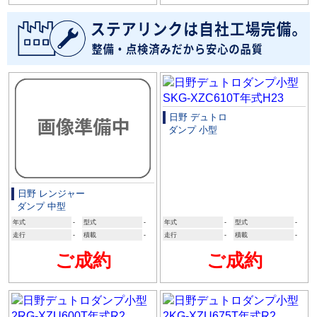
日野 デュトロ
ダンプ 小型
日野 レンジャー
ダンプ 中型
年式
-
型式
-
年式
-
型式
-
走行
-
積載
-
走行
-
積載
-
ご成約
ご成約