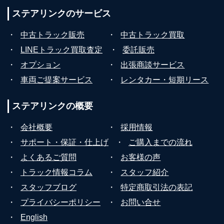
ステアリンクの
サービス
・
中古トラック販売
・
中古トラック買取
・
LINEトラック買取査定
・
委託販売
・
オプション
・
出張商談サービス
・
車両ご提案サービス
・
レンタカー・短期リース
ステアリンクの
概要
・
会社概要
・
採用情報
・
サポート・保証・仕上げ
・
ご購入までの流れ
・
よくあるご質問
・
お客様の声
・
トラック情報コラム
・
スタッフ紹介
・
スタッフブログ
・
特定商取引法の表記
・
プライバシーポリシー
・
お問い合せ
・
English