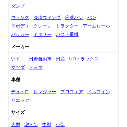
ダンプ
ウィング
冷凍ウィング
冷凍バン
バン
平ボディ
クレーン
トラクター
アームロール
パッカー
ミキサー
バス・重機
メーカー
いすゞ
日野自動車
日産
UDトラックス
マツダ
トヨタ
車種
デュトロ
レンジャー
プロフィア
ドルフィン
リエッセ
サイズ
大型
増トン
中型
小型