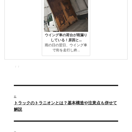
ウイング車の荷台が雨漏り
している！原因と...
雨の日の翌日、ウイング車
で街を走行し終...
投
投
カ
稿
稿
テ
者
日:
ゴ
リ
ー
投
稿
前
過
トラックのトラニオンとは？基本構造や注意点も併せて
ナ
去
解説
の
ビ
投
ゲ
稿:
次