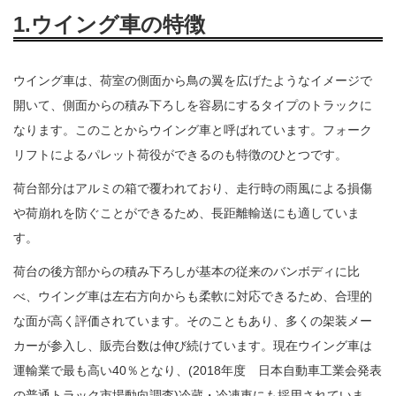
1.ウイング車の特徴
ウイング車は、荷室の側面から鳥の翼を広げたようなイメージで
開いて、側面からの積み下ろしを容易にするタイプのトラックに
なります。このことからウイング車と呼ばれています。フォーク
リフトによるパレット荷役ができるのも特徴のひとつです。
荷台部分はアルミの箱で覆われており、走行時の雨風による損傷
や荷崩れを防ぐことができるため、長距離輸送にも適していま
す。
荷台の後方部からの積み下ろしが基本の従来のバンボディに比
べ、ウイング車は左右方向からも柔軟に対応できるため、合理的
な面が高く評価されています。そのこともあり、多くの架装メー
カーが参入し、販売台数は伸び続けています。現在ウイング車は
運輸業で最も高い40％となり、(2018年度 日本自動車工業会発表
の普通トラック市場動向調査)冷蔵・冷凍車にも採用されていま