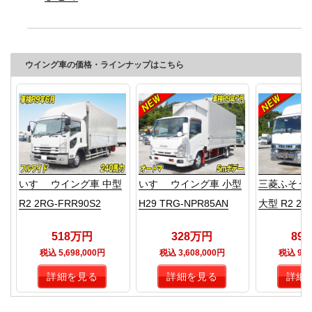
ウイング車の価格・ラインナップはこちら
いすゞ ウイング車 中型
いすゞ ウイング車 小型
三菱ふそう
R2 2RG-FRR90S2
H29 TRG-NPR85AN
大型 R2 2P
518万円
328万円
89
税込 5,698,000円
税込 3,608,000円
税込 9,8
詳細を見る
詳細を見る
詳細