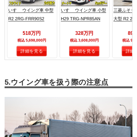
いすゞ ウイング車 中型
いすゞ ウイング車 小型
三菱ふそう
R2 2RG-FRR90S2
H29 TRG-NPR85AN
大型 R2 2P
518万円
328万円
89
税込 5,698,000円
税込 3,608,000円
税込 9,8
詳細を見る
詳細を見る
詳細
5.ウイング車を扱う際の注意点