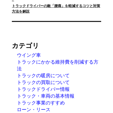
ー
次
トラックドライバーの敵「腰痛」を軽減するコツと対策
の
方法を解説
シ
投
ョ
稿:
ン
カテゴリ
ウイング車
トラックにかかる維持費を削減する方
法
トラックの暖房について
トラックの買取について
トラックドライバー情報
トラック・車両の基本情報
トラック事業のすすめ
ローン・リース