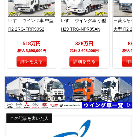
いすゞ ウイング車 中型
いすゞ ウイング車 小型
三菱ふそう
R2 2RG-FRR90S2
H29 TRG-NPR85AN
大型 R2 2P
518万円
328万円
89
税込 5,698,000円
税込 3,608,000円
税込 9,8
詳細を見る
詳細を見る
詳細
この記事を書いた人