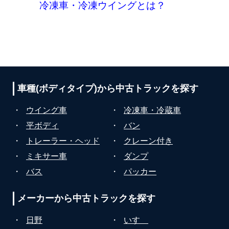
冷凍車・冷凍ウイングとは？
車種(ボディタイプ)から
中古トラックを探す
・
ウイング車
・
冷凍車・冷蔵車
・
平ボディ
・
バン
・
トレーラー・ヘッド
・
クレーン付き
・
ミキサー車
・
ダンプ
・
バス
・
パッカー
メーカーから
中古トラックを探す
・
日野
・
いすゞ