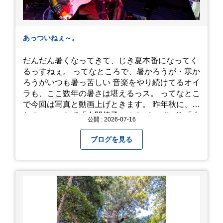
あっついねぇ～。
だんだん暑くなってきて、じき夏本番になってく
るっすねぇ。 ってなところで、暑かろうが・寒か
ろうがいつも暑っ苦しい 音楽をやり続けてるオイ
ラも、ここ数年の暑さは堪えるっス。 ってなとこ
で今回は写真と動画上げときます。 昨年秋に、娘
とのユニットで「人間椅子」のカバーバンド 「人
公開 : 2026-07-16
間イヌ」のライブ画像＆動画です。 一応非公開動
画にしており、娘のファンからもアップしてくれ
ブログを見る
と たくさんお願いされてやす。本人から「メ
ッ！」とされているので ここだけの公開としま
す。 非常に暑苦しいのでご観覧される方は、ご注
意くださいませ。 では、熱中症に気を付けて、お
過ごしください。
https://youtu.be/QWVP8qzpsUE