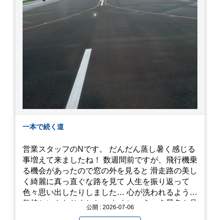
一本で続く道
営業スタッフのNです。 だんだん蒸し暑く感じる
事増えて来ましたね！ 数週間前ですが、飛行機乗
る機会があったので窓の外を見ると 滑走路の美し
く綺麗に真っ直ぐな路を見て 人生を振り返って
色々思い出したりしました… 心が洗われるような
気持ちにもなりました。 たまにこういう景色も見
公開 : 2026-07-06
るのも、いいものですね！(^^ゞ これから暑さ本