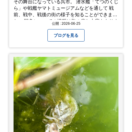
その舞台になっている呉市。 潜水艦「てつのくじ
ら」や戦艦ヤマトミュージアムなどを通して 戦
前、戦中、戦後の街の様子を知ることができまし
た。 戦争についての情報は胸の痛む内容もありま
公開 : 2026-06-25
すが、 改めて色々考えることができるので、行っ
て本当に良かったです！ そして美味しい物もたく
ブログを見る
さん。 写真は地元のスーパーで買った自分へのお
土産たち。 お好み焼きもやっぱり美味しいです
ね！ 広島また遊びに行きたいです♪