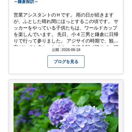
～鎌倉探訪～
営業アシスタントのＨです。 雨の日が続きます
が、ふとした晴れ間にほっとするこの頃です。 サ
ッカーをやっている子供たちは、ワールドカップ
を楽しんでいます。 先日、小４三男と鎌倉に日帰
りで行って参りました。 アジサイの時期で、観光
客がとても多かったです。 北鎌倉駅で降りて、明
公開 : 2026-06-18
月院⇒亀ヶ谷坂切通⇒「もやい工藝」で手仕事の
器を購入⇒お昼ご飯⇒鶴岡八幡宮⇒江ノ電で大仏
ブログを見る
へ。 江ノ島は時間切れで断念！ 明月院のアジサ
イは白にフチが紫のが特に素敵だと思いました。
中１次男が小学校の修学旅行で鎌倉に行った時に
お昼を食べてお勧めという「玉子焼おざわ」のだ
し巻き卵はとてもおいしかったです。 鶴岡八幡宮
のハスは時期が早かったですが、来月は見事だろ
うなぁ。 それでは、皆さん、梅雨冷えの日もござ
いますが、お元気でお過ごし下さい。