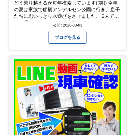
どう乗り越えるか毎年模索しています((笑)) 今年
の夏は家族で船橋アンデルセン公園に行き、息子
たちに思いっきり水遊びをさせました。 2人でび
しょ濡れになりながら沢山遊んでくれました。 さ
公開 : 2026-08-03
て、来年の猛暑はどう乗り越えるかまた模索して
みようと思います。
ブログを見る