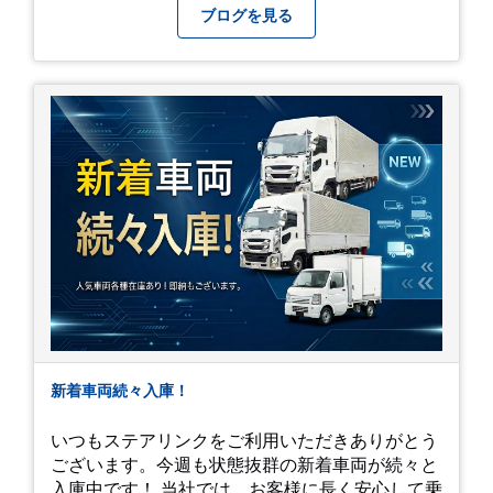
番になりますが皆様方くれぐれもご自愛ください
ブログを見る
新着車両続々入庫！
いつもステアリンクをご利用いただきありがとう
ございます。今週も状態抜群の新着車両が続々と
入庫中です！ 当社では、お客様に長く安心して乗