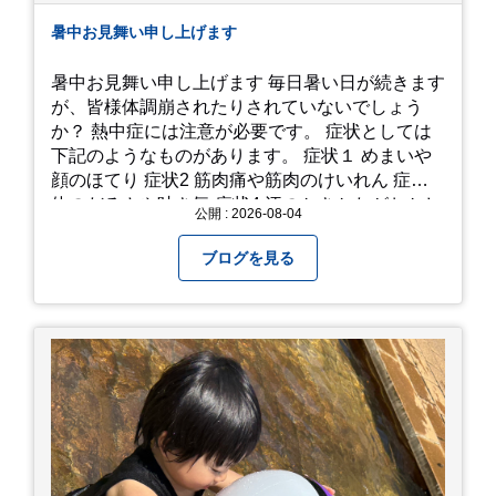
暑中お見舞い申し上げます
暑中お見舞い申し上げます 毎日暑い日が続きます
が、皆様体調崩されたりされていないでしょう
か？ 熱中症には注意が必要です。 症状としては
下記のようなものがあります。 症状１ めまいや
顔のほてり 症状2 筋肉痛や筋肉のけいれん 症状3
体のだるさや吐き気 症状4 汗のかきかたがおかし
公開 : 2026-08-04
い 症状5 体温が高い、皮ふの異常 症状6 呼びかけ
に反応しない、まっすぐ歩けない 症状7 水分補給
ブログを見る
ができない もし、熱中症かなと思ったら… □すぐ
に医療機関へ相談、または救急車を呼びましょう
□涼しい場所へ移動しましょう □衣服を脱がし、
体を冷やして体温を下げましょう □塩分や水分を
補給しましょう 一番大切な命を守って、夏を乗り
切りましょう！