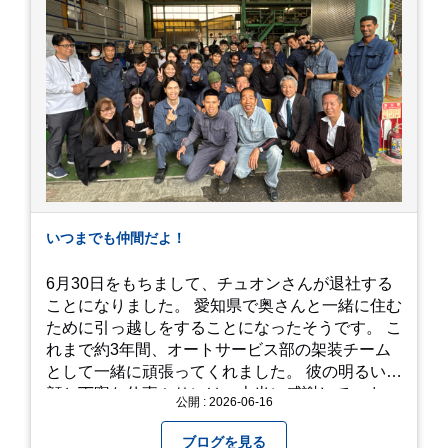
れているので、アジサイの中に囲まれるような感
覚で散策を楽しめます。 写真好きにはたまらない
「フォトジェニック」な景色 あじさい屋敷は、ど
こを切り取っても絵になる場所ばかり。 高い場所
からの眺望: 敷地が高い位置にあるため、あじさ
い越しに広がる茂原の景色を一望できます。 小道
での撮影: アジサイの小道を歩いている後ろ姿
は、とても幻想的で素敵な写真になりますよ。 梅
雨の季節特有の「しっとりと濡れたアジサイ」も
素敵ですし、晴れた日の「キラキラした光を浴び
たアジサイ」も最高です。ぜひカメラを持って出
いつまでも仲間だよ！
かけてみてください！ 訪問の際のポイント 動き
やすい靴で: 山の斜面を利用した農園ですので、
6月30日をもちまして、チュオンさんが退社する
歩き慣れた靴で行くのが安心です。 雨対策: 雨上
ことになりました。 愛知県で奥さんと一緒に住む
がりは足元が少し滑りやすくなることがありま
ために引っ越しをすることになったそうです。 こ
す。タオルや雨具を用意しておくと安心ですね。
れまで約3年間、オートサービス部の架装チーム
開花時期のチェック: その年の気候によって見頃
として一緒に頑張ってくれました。 彼の明るい笑
が少し前後します。出かける前に必ず公式情報や
顔と丁寧な仕事ぶりには、本当に感謝していま
公開 : 2026-06-16
SNSで見頃を確認しましょう！ おわりに 梅雨の
す。 6/15が最後の出勤となりました。 みんなで
時期を「我慢する期間」から「お出かけを楽しむ
撮影した記念写真を添付します。 チュオンさんの
ブログを見る