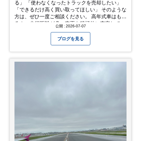
る」 「使わなくなったトラックを売却したい」
「できるだけ高く買い取ってほしい」 そのような
方は、ぜひ一度ご相談ください。 高年式車はもち
ろん、走行距離が多い車両も積極的に査定してい
公開 : 2026-07-07
ます。全国のお客様から多くのお問い合わせをい
ただいており、豊富な販売ネットワークを活かし
ブログを見る
た高価買取が可能です。