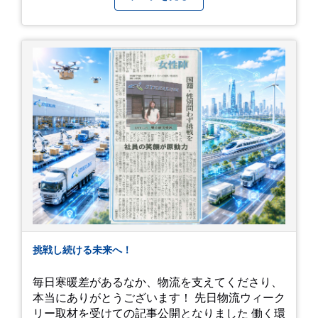
期間」に変えてくれる、そんな素敵な場所です。
今後のご活躍と新しいスタートを、みんなで応援
今年の初夏は、茂原のあじさいに会いに行ってみ
しましょう！ チュオンさん、今まで本当にありが
ませんか？ 皆様の素敵な週末の参考になれば嬉し
とうございました！
いです！
挑戦し続ける未来へ！
毎日寒暖差があるなか、物流を支えてくださり、
本当にありがとうございます！ 先日物流ウィーク
リー取材を受けての記事公開となりました 働く環