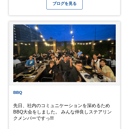
になってしまいましたが、お家には代々10年以上
ブログを見る
続く ヒメダカがいますが、そのメダカの池にはト
ンボが卵を産んで、ヤゴがいたり、変な虫が いた
りします。ヤゴはメダカを食べてしまうのでほん
とは別にしたいのですが、トンボに かえるところ
が見たくて飼ってみました。 が、途中までかえり
そうでしたが、だめなようでした。 秋にはたくさ
んのトンボが飛んでいますが、自然の中で成虫に
かえるというのは厳しいんだなと 実感しました。
私たち、生かされている以上、一所懸命何かをし
ないともったいないなと メダカのお池のトンボか
ら教えていただきました。
BBQ
先日、社内のコミュニケーションを深めるため
BBQ大会をしました。 みんな仲良しステアリン
クメンバーですっ!!!