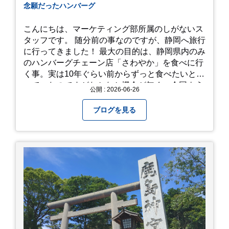
念願だったハンバーグ
こんにちは、マーケティング部所属のしがないス
タッフです。 随分前の事なのですが、静岡へ旅行
に行ってきました！ 最大の目的は、静岡県内のみ
のハンバーグチェーン店「さわやか」を食べに行
く事。実は10年ぐらい前からずっと食べたいと思
っていたのですがなかなか機会が無く、今回よう
公開 : 2026-06-26
やく叶いました。 当日は開店前から整理券をもら
って待機する事になったのですが、、10時頃にも
ブログを見る
らった整理券で、お店に入れるのは12時過ぎ頃で
した。大人気とは聞いていましたがここまでと
は、、！！ 駅前ショッピングモール内の店舗だっ
たのでお買い物をしつつ待機して遂に入店。ハン
バーグはレアな焼き加減でとってもジューシーで
最高に美味しかったです！！目の前で店員さんが
カットしてくれるのもとっても良かったです。 こ
れは何個でも行けてしまう勢い、、！！！ 皆様も
静岡へ行く予定がありましたら是非とも召し上が
って見てください！予約は行っていないようなの