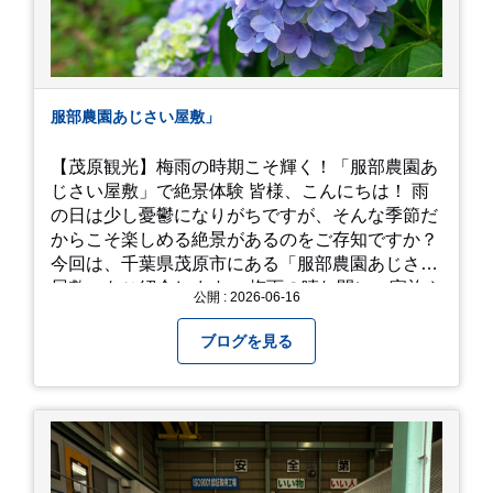
服部農園あじさい屋敷」
【茂原観光】梅雨の時期こそ輝く！「服部農園あ
じさい屋敷」で絶景体験 皆様、こんにちは！ 雨
の日は少し憂鬱になりがちですが、そんな季節だ
からこそ楽しめる絶景があるのをご存知ですか？
今回は、千葉県茂原市にある「服部農園あじさい
屋敷」をご紹介します。 梅雨の晴れ間に、家族や
公開 : 2026-06-16
友人とドライブがてら訪れるのにぴったりの癒や
しスポットです。 圧倒的なスケール！山一面を埋
ブログを見る
め尽くす「あじさい」 服部農園あじさい屋敷の魅
力は、なんといってもそのスケール感。約18,000
平方メートルの広大な敷地に、なんと250種類以
上・約20,000株ものアジサイが植えられていま
す。 山肌を埋め尽くすように咲き誇るブルー、ピ
ンク、紫のアジサイは圧巻の一言。 歩道が整備さ