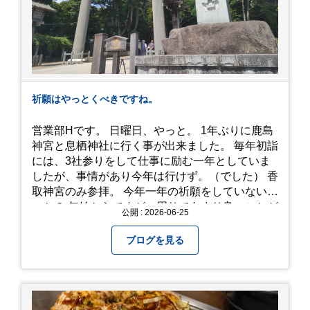
で、時と場合とタイミングと要相談で
す、、！！！
祈願はやっとくべきですね。
営業部Hです。 日曜日、やっと。 1年ぶりに鹿島
神宮と息栖神社に行く事が出来ました。 毎年初詣
には、3社参りをして仕事に励む一年としていま
したが、事情があり今年は行けず。（でした） 香
取神宮のみ参拝。 今年一年の祈願をしていないせ
いか？ 年始からですが、周りであまり良いことが
公開 : 2026-06-25
耳に入らずで。気掛かりな事がいくつか...。 年始
から、あっという間に半年が過ぎやっとこさ。 3
ブログを見る
日後のこと。不思議ですね。 気にかかる事1つ
目。友人の長期入院から退院の知らせあり！ 気に
かかる事2つ目。疎遠だった知人の訪問あり！ 気
にかかるetcが徐々に....。 気の持ちようと、タイ