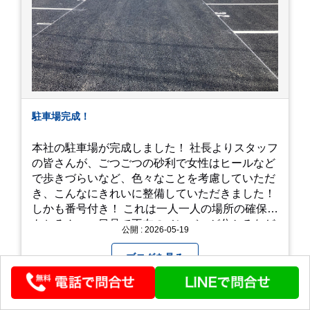
駐車場完成！
本社の駐車場が完成しました！ 社長よりスタッフ
の皆さんが、ごつごつの砂利で女性はヒールなど
で歩きづらいなど、色々なことを考慮していただ
き、こんなにきれいに整備していただきました！
しかも番号付き！ これは一人一人の場所の確保は
もちろん、一目見て不在のメンバーが分かるなど
公開 : 2026-05-19
「環境整備」となっております！ 私たちの会社で
は毎月「環境整備点検」を実施し、お客様や共に
ブログを見る
働くスタッフの為、会社を皆で良くしていく取り
組みを実施しております！ 心一新！これからも努
力を重ねてまいります！