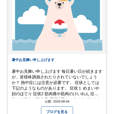
暑中お見舞い申し上げます
暑中お見舞い申し上げます 毎日暑い日が続きます
が、皆様体調崩されたりされていないでしょう
か？ 熱中症には注意が必要です。 症状としては
下記のようなものがあります。 症状１ めまいや
顔のほてり 症状2 筋肉痛や筋肉のけいれん 症状3
体のだるさや吐き気 症状4 汗のかきかたがおかし
公開 : 2026-08-04
い 症状5 体温が高い、皮ふの異常 症状6 呼びかけ
に反応しない、まっすぐ歩けない 症状7 水分補給
ブログを見る