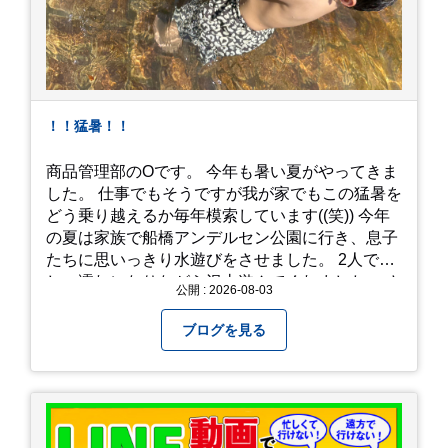
！！猛暑！！
商品管理部のOです。 今年も暑い夏がやってきま
した。 仕事でもそうですが我が家でもこの猛暑を
どう乗り越えるか毎年模索しています((笑)) 今年
の夏は家族で船橋アンデルセン公園に行き、息子
たちに思いっきり水遊びをさせました。 2人でび
しょ濡れになりながら沢山遊んでくれました。 さ
公開 : 2026-08-03
て、来年の猛暑はどう乗り越えるかまた模索して
みようと思います。
ブログを見る