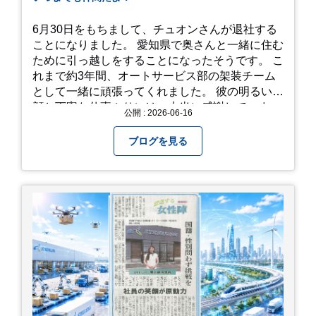
かけてみてください！ 訪問の際のポイント 動き
やすい靴で: 山の斜面を利用した農園ですので、
6月30日をもちまして、チュオンさんが退社する
歩き慣れた靴で行くのが安心です。 雨対策: 雨上
ことになりました。 愛知県で奥さんと一緒に住む
がりは足元が少し滑りやすくなることがありま
ために引っ越しをすることになったそうです。 こ
す。タオルや雨具を用意しておくと安心ですね。
れまで約3年間、オートサービス部の架装チーム
開花時期のチェック: その年の気候によって見頃
として一緒に頑張ってくれました。 彼の明るい笑
が少し前後します。出かける前に必ず公式情報や
顔と丁寧な仕事ぶりには、本当に感謝していま
公開 : 2026-06-16
SNSで見頃を確認しましょう！ おわりに 梅雨の
す。 6/15が最後の出勤となりました。 みんなで
時期を「我慢する期間」から「お出かけを楽しむ
撮影した記念写真を添付します。 チュオンさんの
ブログを見る
期間」に変えてくれる、そんな素敵な場所です。
今後のご活躍と新しいスタートを、みんなで応援
今年の初夏は、茂原のあじさいに会いに行ってみ
しましょう！ チュオンさん、今まで本当にありが
ませんか？ 皆様の素敵な週末の参考になれば嬉し
とうございました！
いです！