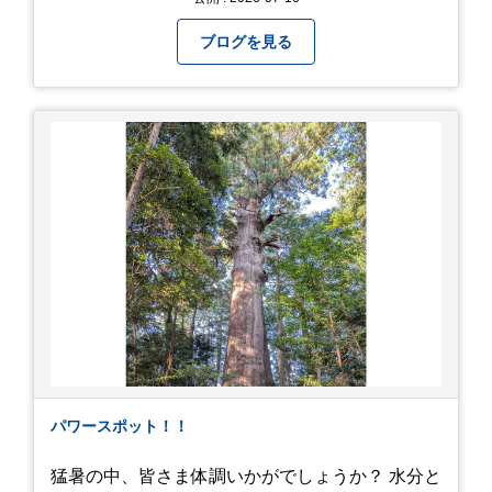
間イヌ」のライブ画像＆動画です。 一応非公開動
画にしており、娘のファンからもアップしてくれ
ブログを見る
と たくさんお願いされてやす。本人から「メ
ッ！」とされているので ここだけの公開としま
す。 非常に暑苦しいのでご観覧される方は、ご注
意くださいませ。 では、熱中症に気を付けて、お
過ごしください。
https://youtu.be/QWVP8qzpsUE
パワースポット！！
猛暑の中、皆さま体調いかがでしょうか？ 水分と