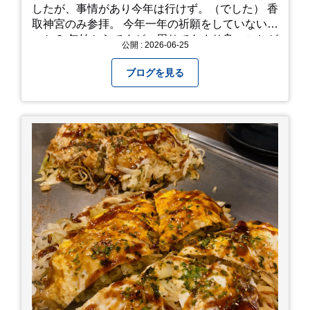
したが、事情があり今年は行けず。（でした） 香
取神宮のみ参拝。 今年一年の祈願をしていないせ
いか？ 年始からですが、周りであまり良いことが
公開 : 2026-06-25
耳に入らずで。気掛かりな事がいくつか...。 年始
から、あっという間に半年が過ぎやっとこさ。 3
ブログを見る
日後のこと。不思議ですね。 気にかかる事1つ
目。友人の長期入院から退院の知らせあり！ 気に
かかる事2つ目。疎遠だった知人の訪問あり！ 気
にかかるetcが徐々に....。 気の持ちようと、タイ
ミングかもしれませんが。お宮参りはお薦めで
す。