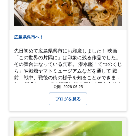
広島県呉市へ！
先日初めて広島県呉市にお邪魔しました！ 映画
「この世界の片隅に」は印象に残る作品でした。
その舞台になっている呉市。 潜水艦「てつのくじ
ら」や戦艦ヤマトミュージアムなどを通して 戦
前、戦中、戦後の街の様子を知ることができまし
た。 戦争についての情報は胸の痛む内容もありま
公開 : 2026-06-25
すが、 改めて色々考えることができるので、行っ
て本当に良かったです！ そして美味しい物もたく
ブログを見る
さん。 写真は地元のスーパーで買った自分へのお
土産たち。 お好み焼きもやっぱり美味しいです
ね！ 広島また遊びに行きたいです♪