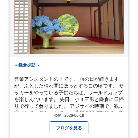
～鎌倉探訪～
営業アシスタントのＨです。 雨の日が続きます
が、ふとした晴れ間にほっとするこの頃です。 サ
ッカーをやっている子供たちは、ワールドカップ
を楽しんでいます。 先日、小４三男と鎌倉に日帰
りで行って参りました。 アジサイの時期で、観光
客がとても多かったです。 北鎌倉駅で降りて、明
公開 : 2026-06-18
月院⇒亀ヶ谷坂切通⇒「もやい工藝」で手仕事の
器を購入⇒お昼ご飯⇒鶴岡八幡宮⇒江ノ電で大仏
ブログを見る
へ。 江ノ島は時間切れで断念！ 明月院のアジサ