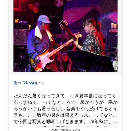
あっついねぇ～。
だんだん暑くなってきて、じき夏本番になってく
るっすねぇ。 ってなところで、暑かろうが・寒か
ろうがいつも暑っ苦しい 音楽をやり続けてるオイ
ラも、ここ数年の暑さは堪えるっス。 ってなとこ
で今回は写真と動画上げときます。 昨年秋に、娘
とのユニットで「人間椅子」のカバーバンド 「人
公開 : 2026-07-16