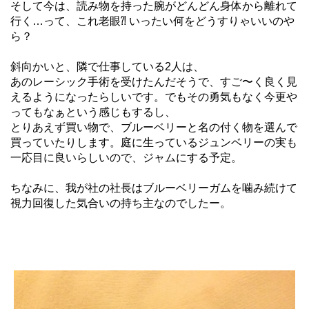
そして今は、読み物を持った腕がどんどん身体から離れて
行く…って、これ老眼⁈ いったい何をどうすりゃいいのや
ら？
斜向かいと、隣で仕事している2人は、
あのレーシック手術を受けたんだそうで、すご〜く良く見
えるようになったらしいです。でもその勇気もなく今更や
ってもなぁという感じもするし、
とりあえず買い物で、ブルーベリーと名の付く物を選んで
買っていたりします。庭に生っているジュンベリーの実も
一応目に良いらしいので、ジャムにする予定。
ちなみに、我が社の社長はブルーベリーガムを噛み続けて
視力回復した気合いの持ち主なのでしたー。