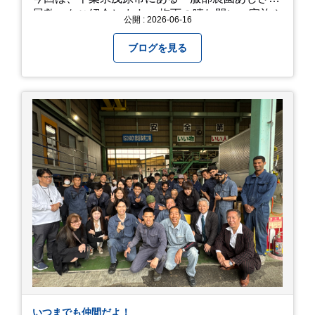
屋敷」をご紹介します。 梅雨の晴れ間に、家族や
公開 : 2026-06-16
友人とドライブがてら訪れるのにぴったりの癒や
しスポットです。 圧倒的なスケール！山一面を埋
ブログを見る
め尽くす「あじさい」 服部農園あじさい屋敷の魅
力は、なんといってもそのスケール感。約18,000
平方メートルの広大な敷地に、なんと250種類以
上・約20,000株ものアジサイが植えられていま
す。 山肌を埋め尽くすように咲き誇るブルー、ピ
ンク、紫のアジサイは圧巻の一言。 歩道が整備さ
れているので、アジサイの中に囲まれるような感
覚で散策を楽しめます。 写真好きにはたまらない
「フォトジェニック」な景色 あじさい屋敷は、ど
こを切り取っても絵になる場所ばかり。 高い場所
からの眺望: 敷地が高い位置にあるため、あじさ
い越しに広がる茂原の景色を一望できます。 小道
での撮影: アジサイの小道を歩いている後ろ姿
は、とても幻想的で素敵な写真になりますよ。 梅
雨の季節特有の「しっとりと濡れたアジサイ」も
素敵ですし、晴れた日の「キラキラした光を浴び
たアジサイ」も最高です。ぜひカメラを持って出
いつまでも仲間だよ！