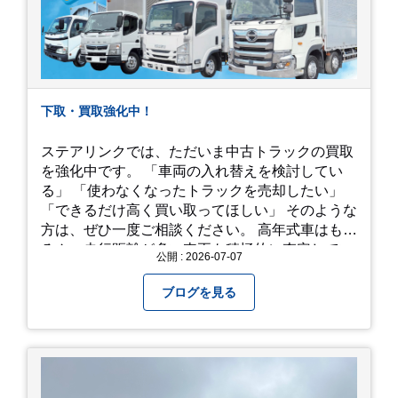
下取・買取強化中！
ステアリンクでは、ただいま中古トラックの買取
を強化中です。 「車両の入れ替えを検討してい
る」 「使わなくなったトラックを売却したい」
「できるだけ高く買い取ってほしい」 そのような
方は、ぜひ一度ご相談ください。 高年式車はもち
ろん、走行距離が多い車両も積極的に査定してい
公開 : 2026-07-07
ます。全国のお客様から多くのお問い合わせをい
ただいており、豊富な販売ネットワークを活かし
ブログを見る
た高価買取が可能です。