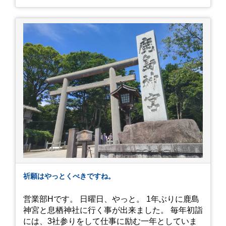
した。大人気とは聞いていましたがここまでと
は、、！！ 駅前ショッピングモール内の店舗だっ
たのでお買い物をしつつ待機して遂に入店。ハン
バーグはレアな焼き加減でとってもジューシーで
最高に美味しかったです！！目の前で店員さんが
カットしてくれるのもとっても良かったです。 こ
れは何個でも行けてしまう勢い、、！！！ 皆様も
静岡へ行く予定がありましたら是非とも召し上が
って見てください！予約は行っていないようなの
で、時と場合とタイミングと要相談で
す、、！！！
祈願はやっとくべきですね。
営業部Hです。 日曜日、やっと。 1年ぶりに鹿島
神宮と息栖神社に行く事が出来ました。 毎年初詣
には、3社参りをして仕事に励む一年としていま