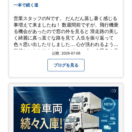
一本で続く道
営業スタッフのNです。 だんだん蒸し暑く感じる
事増えて来ましたね！ 数週間前ですが、飛行機乗
る機会があったので窓の外を見ると 滑走路の美し
く綺麗に真っ直ぐな路を見て 人生を振り返って
色々思い出したりしました… 心が洗われるような
気持ちにもなりました。 たまにこういう景色も見
公開 : 2026-07-06
るのも、いいものですね！(^^ゞ これから暑さ本
番になりますが皆様方くれぐれもご自愛ください
ブログを見る