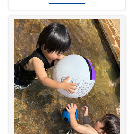
ができない もし、熱中症かなと思ったら… □すぐ
に医療機関へ相談、または救急車を呼びましょう
□涼しい場所へ移動しましょう □衣服を脱がし、
体を冷やして体温を下げましょう □塩分や水分を
補給しましょう 一番大切な命を守って、夏を乗り
切りましょう！