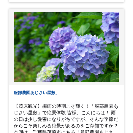
イは白にフチが紫のが特に素敵だと思いました。
中１次男が小学校の修学旅行で鎌倉に行った時に
お昼を食べてお勧めという「玉子焼おざわ」のだ
し巻き卵はとてもおいしかったです。 鶴岡八幡宮
のハスは時期が早かったですが、来月は見事だろ
うなぁ。 それでは、皆さん、梅雨冷えの日もござ
いますが、お元気でお過ごし下さい。
服部農園あじさい屋敷」
【茂原観光】梅雨の時期こそ輝く！「服部農園あ
じさい屋敷」で絶景体験 皆様、こんにちは！ 雨
の日は少し憂鬱になりがちですが、そんな季節だ
からこそ楽しめる絶景があるのをご存知ですか？
今回は、千葉県茂原市にある「服部農園あじさい