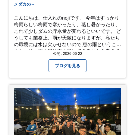
メダカの～
こんにちは、仕入れのnojiです。 今年はすっかり
梅雨らしい梅雨で寒かったり、蒸し暑かったり、
これで少しダムの貯水量が変わるといいです。 ど
うしても業務上、雨が天敵になりますが、私たち
の環境には水は欠かせないので 恵の雨というこば
のとおり、雨の日は雨の日にできることを考えて
公開 : 2026-06-22
きたいものです。 さて、すっかり題名とは違う話
になってしまいましたが、お家には代々10年以上
ブログを見る
続く ヒメダカがいますが、そのメダカの池にはト
ンボが卵を産んで、ヤゴがいたり、変な虫が いた
りします。ヤゴはメダカを食べてしまうのでほん
とは別にしたいのですが、トンボに かえるところ
が見たくて飼ってみました。 が、途中までかえり
そうでしたが、だめなようでした。 秋にはたくさ
んのトンボが飛んでいますが、自然の中で成虫に
かえるというのは厳しいんだなと 実感しました。
私たち、生かされている以上、一所懸命何かをし
ないともったいないなと メダカのお池のトンボか