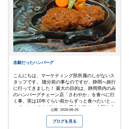
念願だったハンバーグ
こんにちは、マーケティング部所属のしがないス
タッフです。 随分前の事なのですが、静岡へ旅行
に行ってきました！ 最大の目的は、静岡県内のみ
のハンバーグチェーン店「さわやか」を食べに行
く事。実は10年ぐらい前からずっと食べたいと思
っていたのですがなかなか機会が無く、今回よう
公開 : 2026-06-26
やく叶いました。 当日は開店前から整理券をもら
って待機する事になったのですが、、10時頃にも
ブログを見る
らった整理券で、お店に入れるのは12時過ぎ頃で