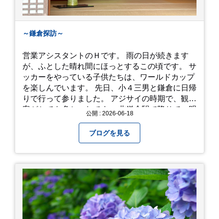
～鎌倉探訪～
営業アシスタントのＨです。 雨の日が続きます
が、ふとした晴れ間にほっとするこの頃です。 サ
ッカーをやっている子供たちは、ワールドカップ
を楽しんでいます。 先日、小４三男と鎌倉に日帰
りで行って参りました。 アジサイの時期で、観光
客がとても多かったです。 北鎌倉駅で降りて、明
公開 : 2026-06-18
月院⇒亀ヶ谷坂切通⇒「もやい工藝」で手仕事の
器を購入⇒お昼ご飯⇒鶴岡八幡宮⇒江ノ電で大仏
ブログを見る
へ。 江ノ島は時間切れで断念！ 明月院のアジサ
イは白にフチが紫のが特に素敵だと思いました。
中１次男が小学校の修学旅行で鎌倉に行った時に
お昼を食べてお勧めという「玉子焼おざわ」のだ
し巻き卵はとてもおいしかったです。 鶴岡八幡宮
のハスは時期が早かったですが、来月は見事だろ
うなぁ。 それでは、皆さん、梅雨冷えの日もござ
いますが、お元気でお過ごし下さい。