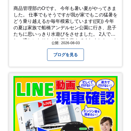
商品管理部のOです。 今年も暑い夏がやってきま
した。 仕事でもそうですが我が家でもこの猛暑を
どう乗り越えるか毎年模索しています((笑)) 今年
の夏は家族で船橋アンデルセン公園に行き、息子
たちに思いっきり水遊びをさせました。 2人でび
しょ濡れになりながら沢山遊んでくれました。 さ
公開 : 2026-08-03
て、来年の猛暑はどう乗り越えるかまた模索して
みようと思います。
ブログを見る