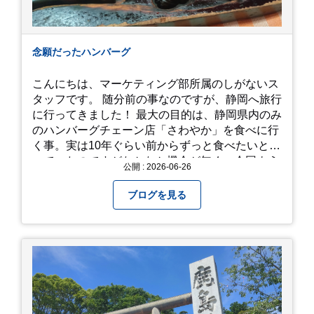
念願だったハンバーグ
こんにちは、マーケティング部所属のしがないス
タッフです。 随分前の事なのですが、静岡へ旅行
に行ってきました！ 最大の目的は、静岡県内のみ
のハンバーグチェーン店「さわやか」を食べに行
く事。実は10年ぐらい前からずっと食べたいと思
っていたのですがなかなか機会が無く、今回よう
公開 : 2026-06-26
やく叶いました。 当日は開店前から整理券をもら
って待機する事になったのですが、、10時頃にも
ブログを見る
らった整理券で、お店に入れるのは12時過ぎ頃で
した。大人気とは聞いていましたがここまでと
は、、！！ 駅前ショッピングモール内の店舗だっ
たのでお買い物をしつつ待機して遂に入店。ハン
バーグはレアな焼き加減でとってもジューシーで
最高に美味しかったです！！目の前で店員さんが
カットしてくれるのもとっても良かったです。 こ