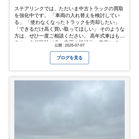
ステアリンクでは、ただいま中古トラックの買取
を強化中です。 「車両の入れ替えを検討してい
る」 「使わなくなったトラックを売却したい」
「できるだけ高く買い取ってほしい」 そのような
方は、ぜひ一度ご相談ください。 高年式車はもち
ろん、走行距離が多い車両も積極的に査定してい
公開 : 2026-07-07
ます。全国のお客様から多くのお問い合わせをい
ただいており、豊富な販売ネットワークを活かし
ブログを見る
た高価買取が可能です。