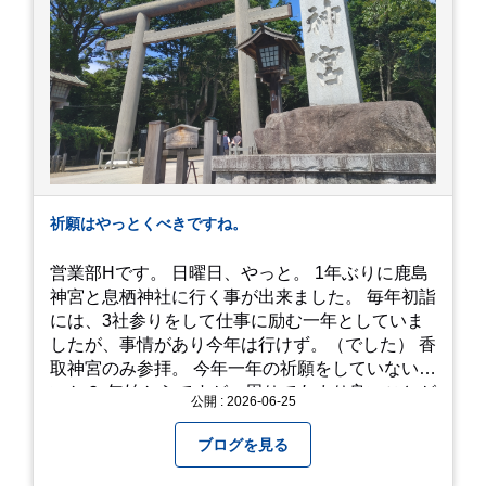
れは何個でも行けてしまう勢い、、！！！ 皆様も
静岡へ行く予定がありましたら是非とも召し上が
って見てください！予約は行っていないようなの
で、時と場合とタイミングと要相談で
す、、！！！
祈願はやっとくべきですね。
営業部Hです。 日曜日、やっと。 1年ぶりに鹿島
神宮と息栖神社に行く事が出来ました。 毎年初詣
には、3社参りをして仕事に励む一年としていま
したが、事情があり今年は行けず。（でした） 香
取神宮のみ参拝。 今年一年の祈願をしていないせ
いか？ 年始からですが、周りであまり良いことが
公開 : 2026-06-25
耳に入らずで。気掛かりな事がいくつか...。 年始
から、あっという間に半年が過ぎやっとこさ。 3
ブログを見る
日後のこと。不思議ですね。 気にかかる事1つ