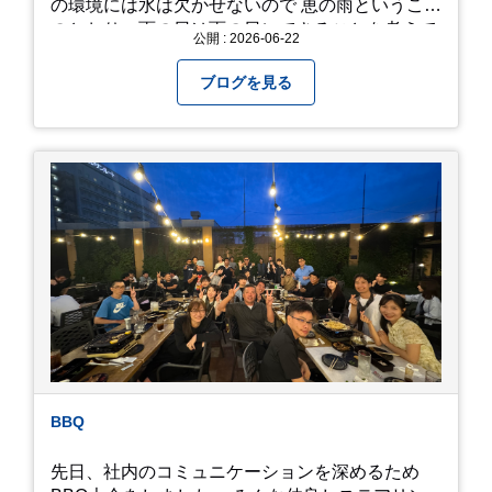
の環境には水は欠かせないので 恵の雨というこば
のとおり、雨の日は雨の日にできることを考えて
公開 : 2026-06-22
きたいものです。 さて、すっかり題名とは違う話
になってしまいましたが、お家には代々10年以上
ブログを見る
続く ヒメダカがいますが、そのメダカの池にはト
ンボが卵を産んで、ヤゴがいたり、変な虫が いた
りします。ヤゴはメダカを食べてしまうのでほん
とは別にしたいのですが、トンボに かえるところ
が見たくて飼ってみました。 が、途中までかえり
そうでしたが、だめなようでした。 秋にはたくさ
んのトンボが飛んでいますが、自然の中で成虫に
かえるというのは厳しいんだなと 実感しました。
私たち、生かされている以上、一所懸命何かをし
ないともったいないなと メダカのお池のトンボか
ら教えていただきました。
BBQ
先日、社内のコミュニケーションを深めるため