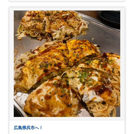
目。友人の長期入院から退院の知らせあり！ 気に
かかる事2つ目。疎遠だった知人の訪問あり！ 気
にかかるetcが徐々に....。 気の持ちようと、タイ
ミングかもしれませんが。お宮参りはお薦めで
す。
広島県呉市へ！