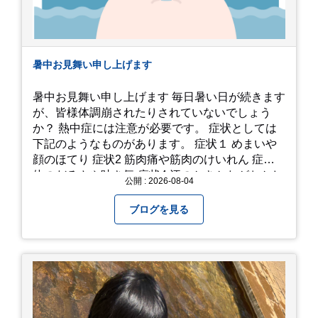
暑中お見舞い申し上げます
暑中お見舞い申し上げます 毎日暑い日が続きます
が、皆様体調崩されたりされていないでしょう
か？ 熱中症には注意が必要です。 症状としては
下記のようなものがあります。 症状１ めまいや
顔のほてり 症状2 筋肉痛や筋肉のけいれん 症状3
体のだるさや吐き気 症状4 汗のかきかたがおかし
公開 : 2026-08-04
い 症状5 体温が高い、皮ふの異常 症状6 呼びかけ
に反応しない、まっすぐ歩けない 症状7 水分補給
ブログを見る
ができない もし、熱中症かなと思ったら… □すぐ
に医療機関へ相談、または救急車を呼びましょう
□涼しい場所へ移動しましょう □衣服を脱がし、
体を冷やして体温を下げましょう □塩分や水分を
補給しましょう 一番大切な命を守って、夏を乗り
切りましょう！