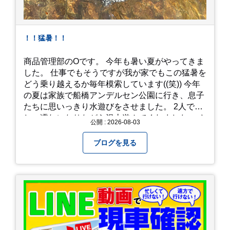
！！猛暑！！
商品管理部のOです。 今年も暑い夏がやってきま
した。 仕事でもそうですが我が家でもこの猛暑を
どう乗り越えるか毎年模索しています((笑)) 今年
の夏は家族で船橋アンデルセン公園に行き、息子
たちに思いっきり水遊びをさせました。 2人でび
しょ濡れになりながら沢山遊んでくれました。 さ
公開 : 2026-08-03
て、来年の猛暑はどう乗り越えるかまた模索して
みようと思います。
ブログを見る