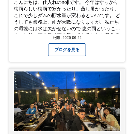
こんにちは、仕入れのnojiです。 今年はすっかり
梅雨らしい梅雨で寒かったり、蒸し暑かったり、
これで少しダムの貯水量が変わるといいです。 ど
うしても業務上、雨が天敵になりますが、私たち
の環境には水は欠かせないので 恵の雨というこば
のとおり、雨の日は雨の日にできることを考えて
公開 : 2026-06-22
きたいものです。 さて、すっかり題名とは違う話
になってしまいましたが、お家には代々10年以上
ブログを見る
続く ヒメダカがいますが、そのメダカの池にはト
ンボが卵を産んで、ヤゴがいたり、変な虫が いた
りします。ヤゴはメダカを食べてしまうのでほん
とは別にしたいのですが、トンボに かえるところ
が見たくて飼ってみました。 が、途中までかえり
そうでしたが、だめなようでした。 秋にはたくさ
んのトンボが飛んでいますが、自然の中で成虫に
かえるというのは厳しいんだなと 実感しました。
私たち、生かされている以上、一所懸命何かをし
ないともったいないなと メダカのお池のトンボか
ら教えていただきました。