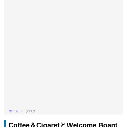
BLOG
ホーム
ブログ
Coffee＆CigaretとWelcome Board