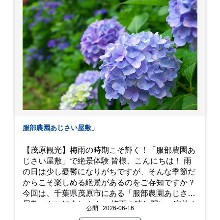
し巻き卵はとてもおいしかったです。 鶴岡八幡宮
のハスは時期が早かったですが、来月は見事だろ
うなぁ。 それでは、皆さん、梅雨冷えの日もござ
いますが、お元気でお過ごし下さい。
服部農園あじさい屋敷」
【茂原観光】梅雨の時期こそ輝く！「服部農園あ
じさい屋敷」で絶景体験 皆様、こんにちは！ 雨
の日は少し憂鬱になりがちですが、そんな季節だ
からこそ楽しめる絶景があるのをご存知ですか？
今回は、千葉県茂原市にある「服部農園あじさい
屋敷」をご紹介します。 梅雨の晴れ間に、家族や
公開 : 2026-06-16
友人とドライブがてら訪れるのにぴったりの癒や