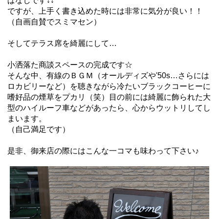
ぱなしです↓↓
ですが、上手く書き込めた時には非常に気分が良い！！
（自画自賛でスミマセン）
そしてテラス席を綺麗にして…
小洒落た商談スペースの完成です☆
そんな中、有線のＢＧＭ（オールディズや'50s…さらには
ロカビリーなど）を聴きながら冷たいブラックコーヒーに
嗜好品の煙草をプカリ（笑）目の前には綺麗に飾られた大
型のハイルーフ車などがあったら、心からウットリしてし
まいます。
（自己満足です）
是非、御来店の際にはこんな一コマも味わって下さい♪