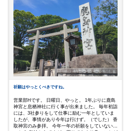
たのでお買い物をしつつ待機して遂に入店。ハン
バーグはレアな焼き加減でとってもジューシーで
最高に美味しかったです！！目の前で店員さんが
カットしてくれるのもとっても良かったです。 こ
れは何個でも行けてしまう勢い、、！！！ 皆様も
静岡へ行く予定がありましたら是非とも召し上が
って見てください！予約は行っていないようなの
で、時と場合とタイミングと要相談で
す、、！！！
祈願はやっとくべきですね。
営業部Hです。 日曜日、やっと。 1年ぶりに鹿島
神宮と息栖神社に行く事が出来ました。 毎年初詣
には、3社参りをして仕事に励む一年としていま
したが、事情があり今年は行けず。（でした） 香
取神宮のみ参拝。 今年一年の祈願をしていないせ