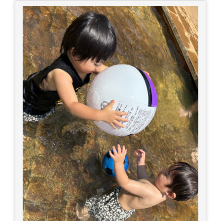
□涼しい場所へ移動しましょう □衣服を脱がし、
体を冷やして体温を下げましょう □塩分や水分を
補給しましょう 一番大切な命を守って、夏を乗り
切りましょう！