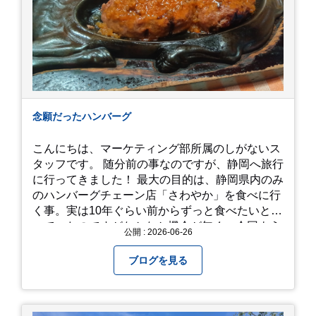
念願だったハンバーグ
こんにちは、マーケティング部所属のしがないス
タッフです。 随分前の事なのですが、静岡へ旅行
に行ってきました！ 最大の目的は、静岡県内のみ
のハンバーグチェーン店「さわやか」を食べに行
く事。実は10年ぐらい前からずっと食べたいと思
っていたのですがなかなか機会が無く、今回よう
公開 : 2026-06-26
やく叶いました。 当日は開店前から整理券をもら
って待機する事になったのですが、、10時頃にも
ブログを見る
らった整理券で、お店に入れるのは12時過ぎ頃で
した。大人気とは聞いていましたがここまでと
は、、！！ 駅前ショッピングモール内の店舗だっ