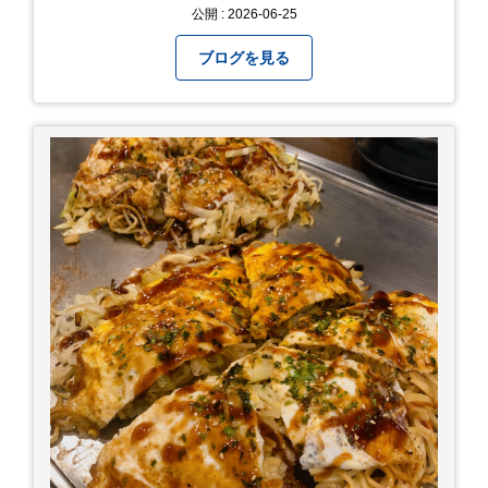
いか？ 年始からですが、周りであまり良いことが
公開 : 2026-06-25
耳に入らずで。気掛かりな事がいくつか...。 年始
から、あっという間に半年が過ぎやっとこさ。 3
ブログを見る
日後のこと。不思議ですね。 気にかかる事1つ
目。友人の長期入院から退院の知らせあり！ 気に
かかる事2つ目。疎遠だった知人の訪問あり！ 気
にかかるetcが徐々に....。 気の持ちようと、タイ
ミングかもしれませんが。お宮参りはお薦めで
す。