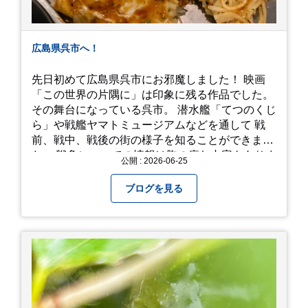
広島県呉市へ！
先日初めて広島県呉市にお邪魔しました！ 映画
「この世界の片隅に」は印象に残る作品でした。
その舞台になっている呉市。 潜水艦「てつのくじ
ら」や戦艦ヤマトミュージアムなどを通して 戦
前、戦中、戦後の街の様子を知ることができまし
た。 戦争についての情報は胸の痛む内容もありま
公開 : 2026-06-25
すが、 改めて色々考えることができるので、行っ
て本当に良かったです！ そして美味しい物もたく
ブログを見る
さん。 写真は地元のスーパーで買った自分へのお
土産たち。 お好み焼きもやっぱり美味しいです
ね！ 広島また遊びに行きたいです♪