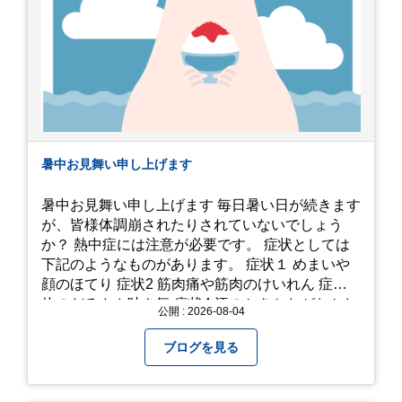
暑中お見舞い申し上げます
暑中お見舞い申し上げます 毎日暑い日が続きます
が、皆様体調崩されたりされていないでしょう
か？ 熱中症には注意が必要です。 症状としては
下記のようなものがあります。 症状１ めまいや
顔のほてり 症状2 筋肉痛や筋肉のけいれん 症状3
体のだるさや吐き気 症状4 汗のかきかたがおかし
公開 : 2026-08-04
い 症状5 体温が高い、皮ふの異常 症状6 呼びかけ
に反応しない、まっすぐ歩けない 症状7 水分補給
ブログを見る
ができない もし、熱中症かなと思ったら… □すぐ
に医療機関へ相談、または救急車を呼びましょう