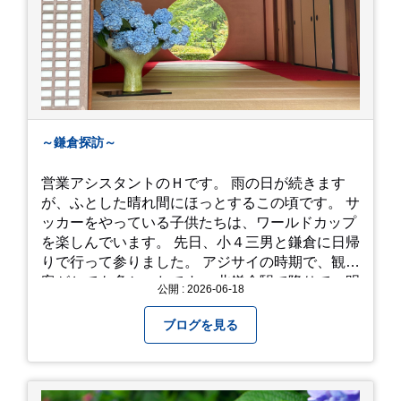
～鎌倉探訪～
営業アシスタントのＨです。 雨の日が続きます
が、ふとした晴れ間にほっとするこの頃です。 サ
ッカーをやっている子供たちは、ワールドカップ
を楽しんでいます。 先日、小４三男と鎌倉に日帰
りで行って参りました。 アジサイの時期で、観光
客がとても多かったです。 北鎌倉駅で降りて、明
公開 : 2026-06-18
月院⇒亀ヶ谷坂切通⇒「もやい工藝」で手仕事の
器を購入⇒お昼ご飯⇒鶴岡八幡宮⇒江ノ電で大仏
ブログを見る
へ。 江ノ島は時間切れで断念！ 明月院のアジサ
イは白にフチが紫のが特に素敵だと思いました。
中１次男が小学校の修学旅行で鎌倉に行った時に
お昼を食べてお勧めという「玉子焼おざわ」のだ