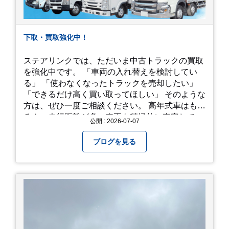
下取・買取強化中！
ステアリンクでは、ただいま中古トラックの買取
を強化中です。 「車両の入れ替えを検討してい
る」 「使わなくなったトラックを売却したい」
「できるだけ高く買い取ってほしい」 そのような
方は、ぜひ一度ご相談ください。 高年式車はもち
ろん、走行距離が多い車両も積極的に査定してい
公開 : 2026-07-07
ます。全国のお客様から多くのお問い合わせをい
ただいており、豊富な販売ネットワークを活かし
ブログを見る
た高価買取が可能です。