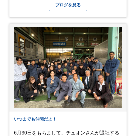
しスポットです。 圧倒的なスケール！山一面を埋
ブログを見る
め尽くす「あじさい」 服部農園あじさい屋敷の魅
力は、なんといってもそのスケール感。約18,000
平方メートルの広大な敷地に、なんと250種類以
上・約20,000株ものアジサイが植えられていま
す。 山肌を埋め尽くすように咲き誇るブルー、ピ
ンク、紫のアジサイは圧巻の一言。 歩道が整備さ
れているので、アジサイの中に囲まれるような感
覚で散策を楽しめます。 写真好きにはたまらない
「フォトジェニック」な景色 あじさい屋敷は、ど
こを切り取っても絵になる場所ばかり。 高い場所
からの眺望: 敷地が高い位置にあるため、あじさ
い越しに広がる茂原の景色を一望できます。 小道
での撮影: アジサイの小道を歩いている後ろ姿
は、とても幻想的で素敵な写真になりますよ。 梅
雨の季節特有の「しっとりと濡れたアジサイ」も
素敵ですし、晴れた日の「キラキラした光を浴び
たアジサイ」も最高です。ぜひカメラを持って出
いつまでも仲間だよ！
かけてみてください！ 訪問の際のポイント 動き
やすい靴で: 山の斜面を利用した農園ですので、
6月30日をもちまして、チュオンさんが退社する