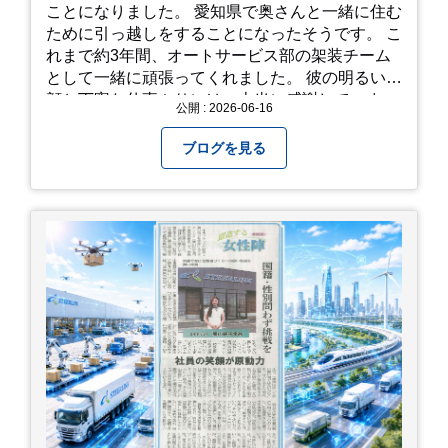
歩き慣れた靴で行くのが安心です。 雨対策: 雨上
ことになりました。 愛知県で奥さんと一緒に住む
がりは足元が少し滑りやすくなることがありま
ために引っ越しをすることになったそうです。 こ
す。タオルや雨具を用意しておくと安心ですね。
れまで約3年間、オートサービス部の架装チーム
開花時期のチェック: その年の気候によって見頃
として一緒に頑張ってくれました。 彼の明るい笑
が少し前後します。出かける前に必ず公式情報や
顔と丁寧な仕事ぶりには、本当に感謝していま
公開 : 2026-06-16
SNSで見頃を確認しましょう！ おわりに 梅雨の
す。 6/15が最後の出勤となりました。 みんなで
時期を「我慢する期間」から「お出かけを楽しむ
撮影した記念写真を添付します。 チュオンさんの
ブログを見る
期間」に変えてくれる、そんな素敵な場所です。
今後のご活躍と新しいスタートを、みんなで応援
今年の初夏は、茂原のあじさいに会いに行ってみ
しましょう！ チュオンさん、今まで本当にありが
ませんか？ 皆様の素敵な週末の参考になれば嬉し
とうございました！
いです！