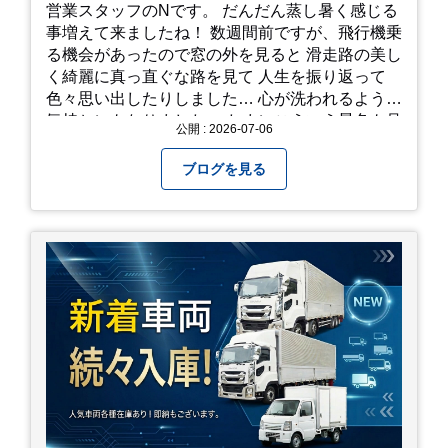
営業スタッフのNです。 だんだん蒸し暑く感じる
事増えて来ましたね！ 数週間前ですが、飛行機乗
る機会があったので窓の外を見ると 滑走路の美し
く綺麗に真っ直ぐな路を見て 人生を振り返って
色々思い出したりしました… 心が洗われるような
気持ちにもなりました。 たまにこういう景色も見
公開 : 2026-07-06
るのも、いいものですね！(^^ゞ これから暑さ本
番になりますが皆様方くれぐれもご自愛ください
ブログを見る