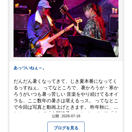
あっついねぇ～。
だんだん暑くなってきて、じき夏本番になってく
るっすねぇ。 ってなところで、暑かろうが・寒か
ろうがいつも暑っ苦しい 音楽をやり続けてるオイ
ラも、ここ数年の暑さは堪えるっス。 ってなとこ
で今回は写真と動画上げときます。 昨年秋に、娘
とのユニットで「人間椅子」のカバーバンド 「人
公開 : 2026-07-16
間イヌ」のライブ画像＆動画です。 一応非公開動
画にしており、娘のファンからもアップしてくれ
ブログを見る