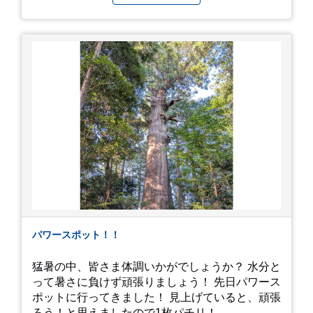
と たくさんお願いされてやす。本人から「メ
ッ！」とされているので ここだけの公開としま
す。 非常に暑苦しいのでご観覧される方は、ご注
意くださいませ。 では、熱中症に気を付けて、お
過ごしください。
https://youtu.be/QWVP8qzpsUE
パワースポット！！
猛暑の中、皆さま体調いかがでしょうか？ 水分と
って暑さに負けず頑張りましょう！ 先日パワース
ポットに行ってきました！ 見上げていると、頑張
ろう！と思えましたので1枚パチリ！