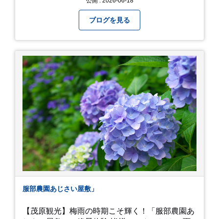
公開 : 2026-06-18
月院⇒亀ヶ谷坂切通⇒「もやい工藝」で手仕事の
器を購入⇒お昼ご飯⇒鶴岡八幡宮⇒江ノ電で大仏
ブログを見る
へ。 江ノ島は時間切れで断念！ 明月院のアジサ
イは白にフチが紫のが特に素敵だと思いました。
中１次男が小学校の修学旅行で鎌倉に行った時に
お昼を食べてお勧めという「玉子焼おざわ」のだ
し巻き卵はとてもおいしかったです。 鶴岡八幡宮
のハスは時期が早かったですが、来月は見事だろ
うなぁ。 それでは、皆さん、梅雨冷えの日もござ
いますが、お元気でお過ごし下さい。
服部農園あじさい屋敷」
【茂原観光】梅雨の時期こそ輝く！「服部農園あ