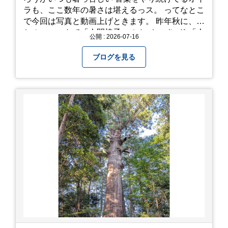
ラも、ここ数年の暑さは堪えるっス。 ってなとこ
で今回は写真と動画上げときます。 昨年秋に、娘
とのユニットで「人間椅子」のカバーバンド 「人
公開 : 2026-07-16
間イヌ」のライブ画像＆動画です。 一応非公開動
画にしており、娘のファンからもアップしてくれ
ブログを見る
と たくさんお願いされてやす。本人から「メ
ッ！」とされているので ここだけの公開としま
す。 非常に暑苦しいのでご観覧される方は、ご注
意くださいませ。 では、熱中症に気を付けて、お
過ごしください。
https://youtu.be/QWVP8qzpsUE