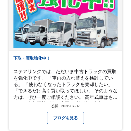
下取・買取強化中！
ステアリンクでは、ただいま中古トラックの買取
を強化中です。 「車両の入れ替えを検討してい
る」 「使わなくなったトラックを売却したい」
「できるだけ高く買い取ってほしい」 そのような
方は、ぜひ一度ご相談ください。 高年式車はもち
ろん、走行距離が多い車両も積極的に査定してい
公開 : 2026-07-07
ます。全国のお客様から多くのお問い合わせをい
ただいており、豊富な販売ネットワークを活かし
ブログを見る
た高価買取が可能です。