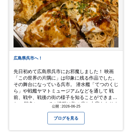
広島県呉市へ！
先日初めて広島県呉市にお邪魔しました！ 映画
「この世界の片隅に」は印象に残る作品でした。
その舞台になっている呉市。 潜水艦「てつのくじ
ら」や戦艦ヤマトミュージアムなどを通して 戦
前、戦中、戦後の街の様子を知ることができまし
た。 戦争についての情報は胸の痛む内容もありま
公開 : 2026-06-25
すが、 改めて色々考えることができるので、行っ
て本当に良かったです！ そして美味しい物もたく
ブログを見る
さん。 写真は地元のスーパーで買った自分へのお
土産たち。 お好み焼きもやっぱり美味しいです