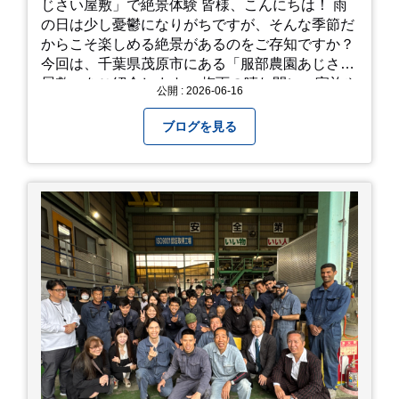
じさい屋敷」で絶景体験 皆様、こんにちは！ 雨
の日は少し憂鬱になりがちですが、そんな季節だ
からこそ楽しめる絶景があるのをご存知ですか？
今回は、千葉県茂原市にある「服部農園あじさい
屋敷」をご紹介します。 梅雨の晴れ間に、家族や
公開 : 2026-06-16
友人とドライブがてら訪れるのにぴったりの癒や
しスポットです。 圧倒的なスケール！山一面を埋
ブログを見る
め尽くす「あじさい」 服部農園あじさい屋敷の魅
力は、なんといってもそのスケール感。約18,000
平方メートルの広大な敷地に、なんと250種類以
上・約20,000株ものアジサイが植えられていま
す。 山肌を埋め尽くすように咲き誇るブルー、ピ
ンク、紫のアジサイは圧巻の一言。 歩道が整備さ
れているので、アジサイの中に囲まれるような感
覚で散策を楽しめます。 写真好きにはたまらない
「フォトジェニック」な景色 あじさい屋敷は、ど
こを切り取っても絵になる場所ばかり。 高い場所
からの眺望: 敷地が高い位置にあるため、あじさ
い越しに広がる茂原の景色を一望できます。 小道
での撮影: アジサイの小道を歩いている後ろ姿
は、とても幻想的で素敵な写真になりますよ。 梅