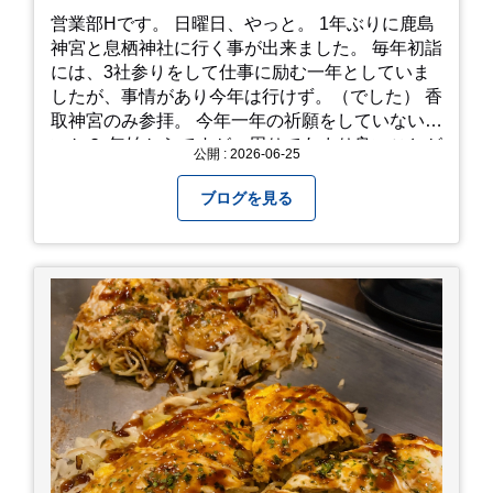
営業部Hです。 日曜日、やっと。 1年ぶりに鹿島
神宮と息栖神社に行く事が出来ました。 毎年初詣
には、3社参りをして仕事に励む一年としていま
したが、事情があり今年は行けず。（でした） 香
取神宮のみ参拝。 今年一年の祈願をしていないせ
いか？ 年始からですが、周りであまり良いことが
公開 : 2026-06-25
耳に入らずで。気掛かりな事がいくつか...。 年始
から、あっという間に半年が過ぎやっとこさ。 3
ブログを見る
日後のこと。不思議ですね。 気にかかる事1つ
目。友人の長期入院から退院の知らせあり！ 気に
かかる事2つ目。疎遠だった知人の訪問あり！ 気
にかかるetcが徐々に....。 気の持ちようと、タイ
ミングかもしれませんが。お宮参りはお薦めで
す。