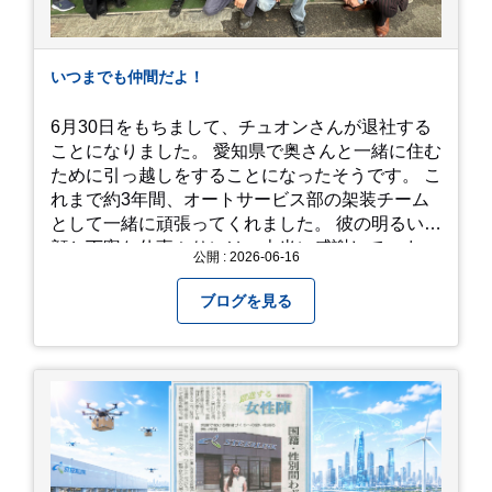
雨の季節特有の「しっとりと濡れたアジサイ」も
素敵ですし、晴れた日の「キラキラした光を浴び
たアジサイ」も最高です。ぜひカメラを持って出
いつまでも仲間だよ！
かけてみてください！ 訪問の際のポイント 動き
やすい靴で: 山の斜面を利用した農園ですので、
6月30日をもちまして、チュオンさんが退社する
歩き慣れた靴で行くのが安心です。 雨対策: 雨上
ことになりました。 愛知県で奥さんと一緒に住む
がりは足元が少し滑りやすくなることがありま
ために引っ越しをすることになったそうです。 こ
す。タオルや雨具を用意しておくと安心ですね。
れまで約3年間、オートサービス部の架装チーム
開花時期のチェック: その年の気候によって見頃
として一緒に頑張ってくれました。 彼の明るい笑
が少し前後します。出かける前に必ず公式情報や
顔と丁寧な仕事ぶりには、本当に感謝していま
公開 : 2026-06-16
SNSで見頃を確認しましょう！ おわりに 梅雨の
す。 6/15が最後の出勤となりました。 みんなで
時期を「我慢する期間」から「お出かけを楽しむ
撮影した記念写真を添付します。 チュオンさんの
ブログを見る
期間」に変えてくれる、そんな素敵な場所です。
今後のご活躍と新しいスタートを、みんなで応援
今年の初夏は、茂原のあじさいに会いに行ってみ
しましょう！ チュオンさん、今まで本当にありが
ませんか？ 皆様の素敵な週末の参考になれば嬉し
とうございました！
いです！