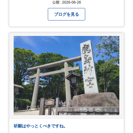
公開 : 2026-06-26
やく叶いました。 当日は開店前から整理券をもら
って待機する事になったのですが、、10時頃にも
ブログを見る
らった整理券で、お店に入れるのは12時過ぎ頃で
した。大人気とは聞いていましたがここまでと
は、、！！ 駅前ショッピングモール内の店舗だっ
たのでお買い物をしつつ待機して遂に入店。ハン
バーグはレアな焼き加減でとってもジューシーで
最高に美味しかったです！！目の前で店員さんが
カットしてくれるのもとっても良かったです。 こ
れは何個でも行けてしまう勢い、、！！！ 皆様も
静岡へ行く予定がありましたら是非とも召し上が
って見てください！予約は行っていないようなの
で、時と場合とタイミングと要相談で
す、、！！！
祈願はやっとくべきですね。