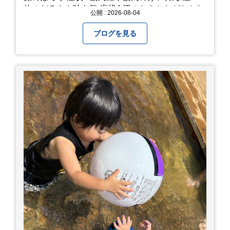
体のだるさや吐き気 症状4 汗のかきかたがおかし
公開 : 2026-08-04
い 症状5 体温が高い、皮ふの異常 症状6 呼びかけ
に反応しない、まっすぐ歩けない 症状7 水分補給
ブログを見る
ができない もし、熱中症かなと思ったら… □すぐ
に医療機関へ相談、または救急車を呼びましょう
□涼しい場所へ移動しましょう □衣服を脱がし、
体を冷やして体温を下げましょう □塩分や水分を
補給しましょう 一番大切な命を守って、夏を乗り
切りましょう！