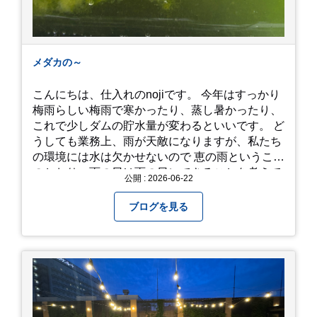
メダカの～
こんにちは、仕入れのnojiです。 今年はすっかり
梅雨らしい梅雨で寒かったり、蒸し暑かったり、
これで少しダムの貯水量が変わるといいです。 ど
うしても業務上、雨が天敵になりますが、私たち
の環境には水は欠かせないので 恵の雨というこば
のとおり、雨の日は雨の日にできることを考えて
公開 : 2026-06-22
きたいものです。 さて、すっかり題名とは違う話
になってしまいましたが、お家には代々10年以上
ブログを見る
続く ヒメダカがいますが、そのメダカの池にはト
ンボが卵を産んで、ヤゴがいたり、変な虫が いた
りします。ヤゴはメダカを食べてしまうのでほん
とは別にしたいのですが、トンボに かえるところ
が見たくて飼ってみました。 が、途中までかえり
そうでしたが、だめなようでした。 秋にはたくさ
んのトンボが飛んでいますが、自然の中で成虫に