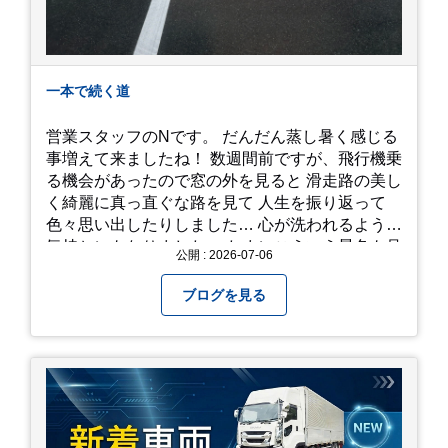
一本で続く道
営業スタッフのNです。 だんだん蒸し暑く感じる
事増えて来ましたね！ 数週間前ですが、飛行機乗
る機会があったので窓の外を見ると 滑走路の美し
く綺麗に真っ直ぐな路を見て 人生を振り返って
色々思い出したりしました… 心が洗われるような
気持ちにもなりました。 たまにこういう景色も見
公開 : 2026-07-06
るのも、いいものですね！(^^ゞ これから暑さ本
番になりますが皆様方くれぐれもご自愛ください
ブログを見る