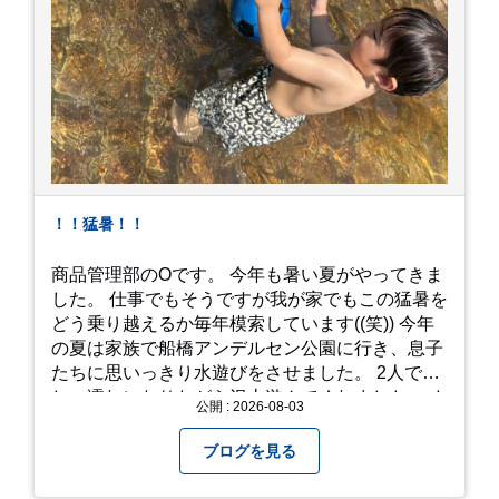
！！猛暑！！
商品管理部のOです。 今年も暑い夏がやってきま
した。 仕事でもそうですが我が家でもこの猛暑を
どう乗り越えるか毎年模索しています((笑)) 今年
の夏は家族で船橋アンデルセン公園に行き、息子
たちに思いっきり水遊びをさせました。 2人でび
しょ濡れになりながら沢山遊んでくれました。 さ
公開 : 2026-08-03
て、来年の猛暑はどう乗り越えるかまた模索して
みようと思います。
ブログを見る