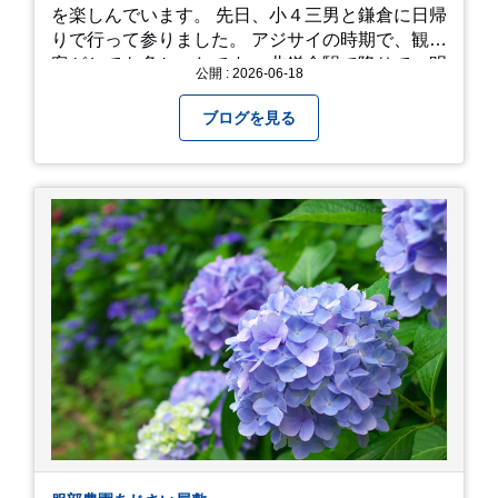
を楽しんでいます。 先日、小４三男と鎌倉に日帰
りで行って参りました。 アジサイの時期で、観光
客がとても多かったです。 北鎌倉駅で降りて、明
公開 : 2026-06-18
月院⇒亀ヶ谷坂切通⇒「もやい工藝」で手仕事の
器を購入⇒お昼ご飯⇒鶴岡八幡宮⇒江ノ電で大仏
ブログを見る
へ。 江ノ島は時間切れで断念！ 明月院のアジサ
イは白にフチが紫のが特に素敵だと思いました。
中１次男が小学校の修学旅行で鎌倉に行った時に
お昼を食べてお勧めという「玉子焼おざわ」のだ
し巻き卵はとてもおいしかったです。 鶴岡八幡宮
のハスは時期が早かったですが、来月は見事だろ
うなぁ。 それでは、皆さん、梅雨冷えの日もござ
いますが、お元気でお過ごし下さい。