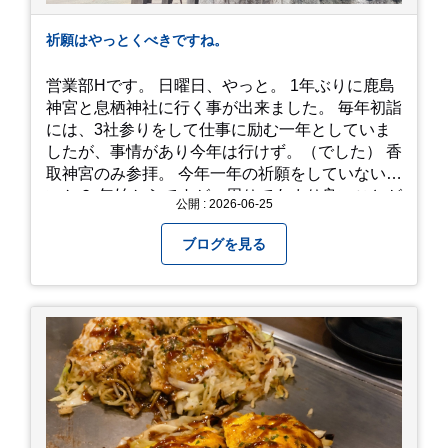
祈願はやっとくべきですね。
営業部Hです。 日曜日、やっと。 1年ぶりに鹿島
神宮と息栖神社に行く事が出来ました。 毎年初詣
には、3社参りをして仕事に励む一年としていま
したが、事情があり今年は行けず。（でした） 香
取神宮のみ参拝。 今年一年の祈願をしていないせ
いか？ 年始からですが、周りであまり良いことが
公開 : 2026-06-25
耳に入らずで。気掛かりな事がいくつか...。 年始
から、あっという間に半年が過ぎやっとこさ。 3
ブログを見る
日後のこと。不思議ですね。 気にかかる事1つ
目。友人の長期入院から退院の知らせあり！ 気に
かかる事2つ目。疎遠だった知人の訪問あり！ 気
にかかるetcが徐々に....。 気の持ちようと、タイ
ミングかもしれませんが。お宮参りはお薦めで
す。