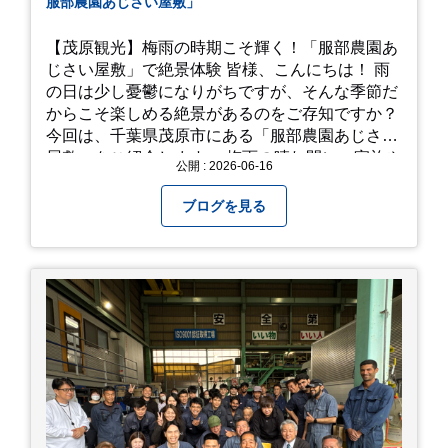
服部農園あじさい屋敷」
【茂原観光】梅雨の時期こそ輝く！「服部農園あ
じさい屋敷」で絶景体験 皆様、こんにちは！ 雨
の日は少し憂鬱になりがちですが、そんな季節だ
からこそ楽しめる絶景があるのをご存知ですか？
今回は、千葉県茂原市にある「服部農園あじさい
屋敷」をご紹介します。 梅雨の晴れ間に、家族や
公開 : 2026-06-16
友人とドライブがてら訪れるのにぴったりの癒や
しスポットです。 圧倒的なスケール！山一面を埋
ブログを見る
め尽くす「あじさい」 服部農園あじさい屋敷の魅
力は、なんといってもそのスケール感。約18,000
平方メートルの広大な敷地に、なんと250種類以
上・約20,000株ものアジサイが植えられていま
す。 山肌を埋め尽くすように咲き誇るブルー、ピ
ンク、紫のアジサイは圧巻の一言。 歩道が整備さ
れているので、アジサイの中に囲まれるような感
覚で散策を楽しめます。 写真好きにはたまらない
「フォトジェニック」な景色 あじさい屋敷は、ど
こを切り取っても絵になる場所ばかり。 高い場所
からの眺望: 敷地が高い位置にあるため、あじさ