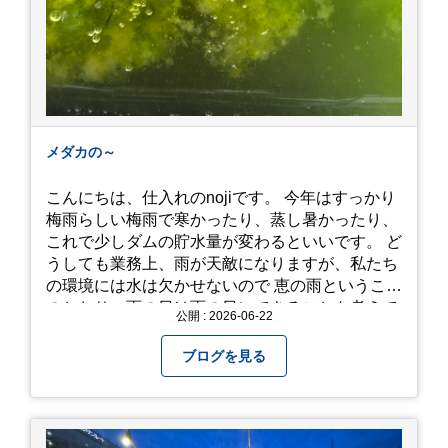
メダカの～
こんにちは、仕入れのnojiです。 今年はすっかり
梅雨らしい梅雨で寒かったり、蒸し暑かったり、
これで少しダムの貯水量が変わるといいです。 ど
うしても業務上、雨が天敵になりますが、私たち
の環境には水は欠かせないので 恵の雨というこば
のとおり、雨の日は雨の日にできることを考えて
公開 : 2026-06-22
きたいものです。 さて、すっかり題名とは違う話
になってしまいましたが、お家には代々10年以上
ブログを見る
続く ヒメダカがいますが、そのメダカの池にはト
ンボが卵を産んで、ヤゴがいたり、変な虫が いた
りします。ヤゴはメダカを食べてしまうのでほん
とは別にしたいのですが、トンボに かえるところ