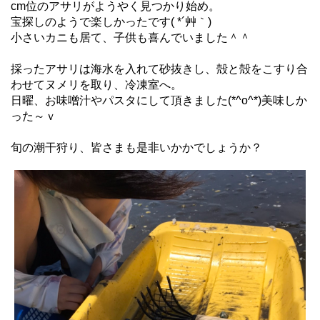
cm位のアサリがようやく見つかり始め。
宝探しのようで楽しかったです( *´艸｀)
小さいカニも居て、子供も喜んでいました＾＾
採ったアサリは海水を入れて砂抜きし、殻と殻をこすり合
わせてヌメリを取り、冷凍室へ。
日曜、お味噌汁やパスタにして頂きました(*^o^*)美味しか
った～ｖ
旬の潮干狩り、皆さまも是非いかかでしょうか？