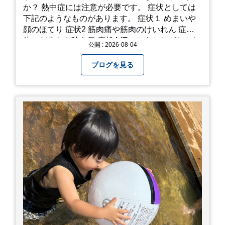
か？ 熱中症には注意が必要です。 症状としては
下記のようなものがあります。 症状１ めまいや
顔のほてり 症状2 筋肉痛や筋肉のけいれん 症状3
体のだるさや吐き気 症状4 汗のかきかたがおかし
公開 : 2026-08-04
い 症状5 体温が高い、皮ふの異常 症状6 呼びかけ
に反応しない、まっすぐ歩けない 症状7 水分補給
ブログを見る
ができない もし、熱中症かなと思ったら… □すぐ
に医療機関へ相談、または救急車を呼びましょう
□涼しい場所へ移動しましょう □衣服を脱がし、
体を冷やして体温を下げましょう □塩分や水分を
補給しましょう 一番大切な命を守って、夏を乗り
切りましょう！