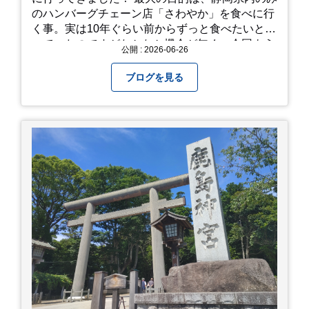
のハンバーグチェーン店「さわやか」を食べに行
く事。実は10年ぐらい前からずっと食べたいと思
っていたのですがなかなか機会が無く、今回よう
公開 : 2026-06-26
やく叶いました。 当日は開店前から整理券をもら
って待機する事になったのですが、、10時頃にも
ブログを見る
らった整理券で、お店に入れるのは12時過ぎ頃で
した。大人気とは聞いていましたがここまでと
は、、！！ 駅前ショッピングモール内の店舗だっ
たのでお買い物をしつつ待機して遂に入店。ハン
バーグはレアな焼き加減でとってもジューシーで
最高に美味しかったです！！目の前で店員さんが
カットしてくれるのもとっても良かったです。 こ
れは何個でも行けてしまう勢い、、！！！ 皆様も
静岡へ行く予定がありましたら是非とも召し上が
って見てください！予約は行っていないようなの
で、時と場合とタイミングと要相談で
す、、！！！