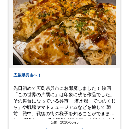
広島県呉市へ！
先日初めて広島県呉市にお邪魔しました！ 映画
「この世界の片隅に」は印象に残る作品でした。
その舞台になっている呉市。 潜水艦「てつのくじ
ら」や戦艦ヤマトミュージアムなどを通して 戦
前、戦中、戦後の街の様子を知ることができまし
た。 戦争についての情報は胸の痛む内容もありま
公開 : 2026-06-25
すが、 改めて色々考えることができるので、行っ