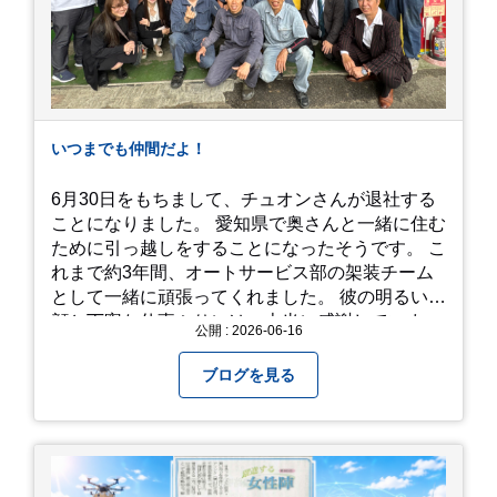
い越しに広がる茂原の景色を一望できます。 小道
での撮影: アジサイの小道を歩いている後ろ姿
は、とても幻想的で素敵な写真になりますよ。 梅
雨の季節特有の「しっとりと濡れたアジサイ」も
素敵ですし、晴れた日の「キラキラした光を浴び
たアジサイ」も最高です。ぜひカメラを持って出
いつまでも仲間だよ！
かけてみてください！ 訪問の際のポイント 動き
やすい靴で: 山の斜面を利用した農園ですので、
6月30日をもちまして、チュオンさんが退社する
歩き慣れた靴で行くのが安心です。 雨対策: 雨上
ことになりました。 愛知県で奥さんと一緒に住む
がりは足元が少し滑りやすくなることがありま
ために引っ越しをすることになったそうです。 こ
す。タオルや雨具を用意しておくと安心ですね。
れまで約3年間、オートサービス部の架装チーム
開花時期のチェック: その年の気候によって見頃
として一緒に頑張ってくれました。 彼の明るい笑
が少し前後します。出かける前に必ず公式情報や
顔と丁寧な仕事ぶりには、本当に感謝していま
公開 : 2026-06-16
SNSで見頃を確認しましょう！ おわりに 梅雨の
す。 6/15が最後の出勤となりました。 みんなで
時期を「我慢する期間」から「お出かけを楽しむ
撮影した記念写真を添付します。 チュオンさんの
ブログを見る
期間」に変えてくれる、そんな素敵な場所です。
今後のご活躍と新しいスタートを、みんなで応援
今年の初夏は、茂原のあじさいに会いに行ってみ
しましょう！ チュオンさん、今まで本当にありが
ませんか？ 皆様の素敵な週末の参考になれば嬉し
とうございました！
いです！