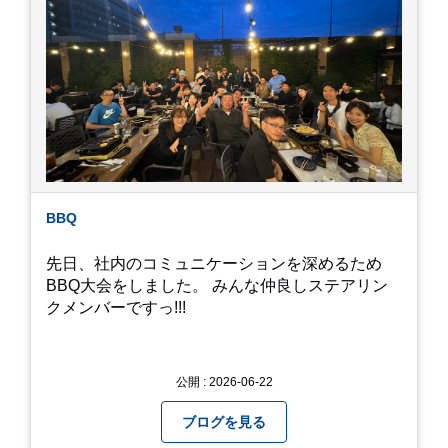
が見たくて飼ってみました。 が、途中までかえり
そうでしたが、だめなようでした。 秋にはたくさ
んのトンボが飛んでいますが、自然の中で成虫に
かえるというのは厳しいんだなと 実感しました。
私たち、生かされている以上、一所懸命何かをし
ないともったいないなと メダカのお池のトンボか
ら教えていただきました。
BBQ
先日、社内のコミュニケーションを深めるため
BBQ大会をしました。 みんな仲良しステアリン
クメンバーですっ!!!
公開 : 2026-06-22
ブログを見る