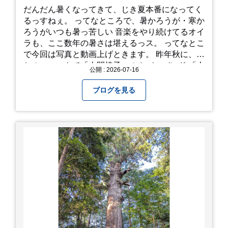
だんだん暑くなってきて、じき夏本番になってく
るっすねぇ。 ってなところで、暑かろうが・寒か
ろうがいつも暑っ苦しい 音楽をやり続けてるオイ
ラも、ここ数年の暑さは堪えるっス。 ってなとこ
で今回は写真と動画上げときます。 昨年秋に、娘
とのユニットで「人間椅子」のカバーバンド 「人
公開 : 2026-07-16
間イヌ」のライブ画像＆動画です。 一応非公開動
画にしており、娘のファンからもアップしてくれ
ブログを見る
と たくさんお願いされてやす。本人から「メ
ッ！」とされているので ここだけの公開としま
す。 非常に暑苦しいのでご観覧される方は、ご注
意くださいませ。 では、熱中症に気を付けて、お
過ごしください。
https://youtu.be/QWVP8qzpsUE