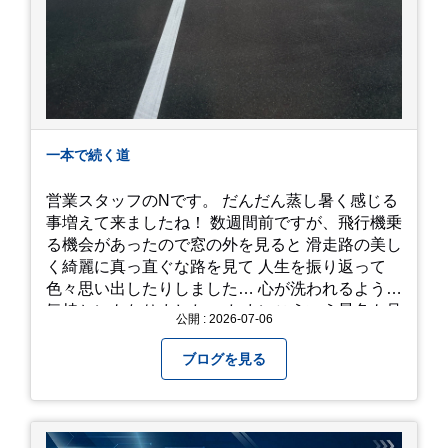
一本で続く道
営業スタッフのNです。 だんだん蒸し暑く感じる
事増えて来ましたね！ 数週間前ですが、飛行機乗
る機会があったので窓の外を見ると 滑走路の美し
く綺麗に真っ直ぐな路を見て 人生を振り返って
色々思い出したりしました… 心が洗われるような
気持ちにもなりました。 たまにこういう景色も見
公開 : 2026-07-06
るのも、いいものですね！(^^ゞ これから暑さ本
番になりますが皆様方くれぐれもご自愛ください
ブログを見る