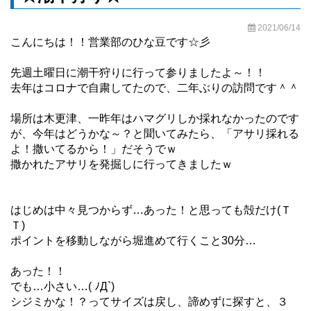
2021/06/14
こんにちは！！営業部のひな豆です☆彡
先週土曜日に潮干狩りに行って参りましたよ～！！
去年はコロナで自粛してたので、二年ぶりの訪問です＾＾
場所は木更津、一昨年はハマグリしか採れなかったのです
が、今年はどうかな～？と聞いてみたら、「アサリ採れる
よ！撒いてるから！」だそうでｗ
撒かれたアサリを発掘しに行ってきましたｗ
はじめは中々見つからず…あった！と思っても殻だけ(Ｔ
Ｔ)
ポイントを移動しながら堀進めて行くこと30分…
あった！！
でも…小さい…( ﾉД`)
シジミかな！？ってサイズは戻し、諦めずに探すと、３