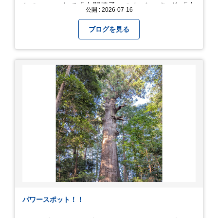
とのユニットで「人間椅子」のカバーバンド 「人
公開 : 2026-07-16
間イヌ」のライブ画像＆動画です。 一応非公開動
画にしており、娘のファンからもアップしてくれ
ブログを見る
と たくさんお願いされてやす。本人から「メ
ッ！」とされているので ここだけの公開としま
す。 非常に暑苦しいのでご観覧される方は、ご注
意くださいませ。 では、熱中症に気を付けて、お
過ごしください。
https://youtu.be/QWVP8qzpsUE
パワースポット！！