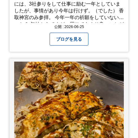
には、3社参りをして仕事に励む一年としていま
したが、事情があり今年は行けず。（でした） 香
取神宮のみ参拝。 今年一年の祈願をしていないせ
いか？ 年始からですが、周りであまり良いことが
公開 : 2026-06-25
耳に入らずで。気掛かりな事がいくつか...。 年始
から、あっという間に半年が過ぎやっとこさ。 3
ブログを見る
日後のこと。不思議ですね。 気にかかる事1つ
目。友人の長期入院から退院の知らせあり！ 気に
かかる事2つ目。疎遠だった知人の訪問あり！ 気
にかかるetcが徐々に....。 気の持ちようと、タイ
ミングかもしれませんが。お宮参りはお薦めで
す。