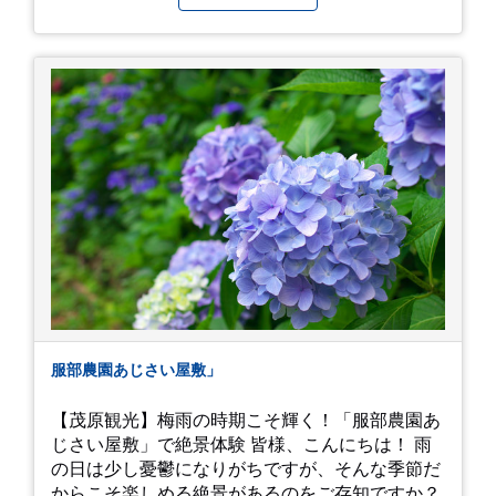
へ。 江ノ島は時間切れで断念！ 明月院のアジサ
イは白にフチが紫のが特に素敵だと思いました。
中１次男が小学校の修学旅行で鎌倉に行った時に
お昼を食べてお勧めという「玉子焼おざわ」のだ
し巻き卵はとてもおいしかったです。 鶴岡八幡宮
のハスは時期が早かったですが、来月は見事だろ
うなぁ。 それでは、皆さん、梅雨冷えの日もござ
いますが、お元気でお過ごし下さい。
服部農園あじさい屋敷」
【茂原観光】梅雨の時期こそ輝く！「服部農園あ
じさい屋敷」で絶景体験 皆様、こんにちは！ 雨
の日は少し憂鬱になりがちですが、そんな季節だ
からこそ楽しめる絶景があるのをご存知ですか？