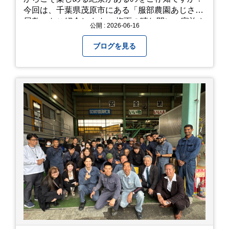
今回は、千葉県茂原市にある「服部農園あじさい
屋敷」をご紹介します。 梅雨の晴れ間に、家族や
公開 : 2026-06-16
友人とドライブがてら訪れるのにぴったりの癒や
しスポットです。 圧倒的なスケール！山一面を埋
ブログを見る
め尽くす「あじさい」 服部農園あじさい屋敷の魅
力は、なんといってもそのスケール感。約18,000
平方メートルの広大な敷地に、なんと250種類以
上・約20,000株ものアジサイが植えられていま
す。 山肌を埋め尽くすように咲き誇るブルー、ピ
ンク、紫のアジサイは圧巻の一言。 歩道が整備さ
れているので、アジサイの中に囲まれるような感
覚で散策を楽しめます。 写真好きにはたまらない
「フォトジェニック」な景色 あじさい屋敷は、ど
こを切り取っても絵になる場所ばかり。 高い場所
からの眺望: 敷地が高い位置にあるため、あじさ
い越しに広がる茂原の景色を一望できます。 小道
での撮影: アジサイの小道を歩いている後ろ姿
は、とても幻想的で素敵な写真になりますよ。 梅
雨の季節特有の「しっとりと濡れたアジサイ」も
素敵ですし、晴れた日の「キラキラした光を浴び