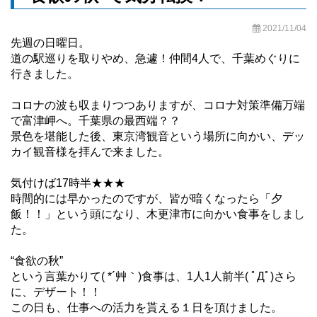
2021/11/04
先週の日曜日。
道の駅巡りを取りやめ、急遽！仲間4人で、千葉めぐりに
行きました。
コロナの波も収まりつつありますが、コロナ対策準備万端
で富津岬へ。千葉県の最西端？？
景色を堪能した後、東京湾観音という場所に向かい、デッ
カイ観音様を拝んで来ました。
気付けば17時半★★★
時間的には早かったのですが、皆が暗くなったら「夕
飯！！」という頭になり、木更津市に向かい食事をしまし
た。
“食欲の秋”
という言葉かりて( *´艸｀)食事は、1人1人前半( ﾟДﾟ)さら
に、デザート！！
この日も、仕事への活力を貰える１日を頂けました。