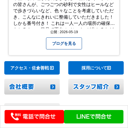
の皆さんが、ごつごつの砂利で女性はヒールなど
で歩きづらいなど、色々なことを考慮していただ
き、こんなにきれいに整備していただきました！
しかも番号付き！ これは一人一人の場所の確保は
もちろん、一目見て不在のメンバーが分かるなど
公開 : 2026-05-19
「環境整備」となっております！ 私たちの会社で
は毎月「環境整備点検」を実施し、お客様や共に
ブログを見る
働くスタッフの為、会社を皆で良くしていく取り
組みを実施しております！ 心一新！これからも努
力を重ねてまいります！
アクセス・佐倉善戦
採用について
▼中古トラックを形状で探す(一覧)