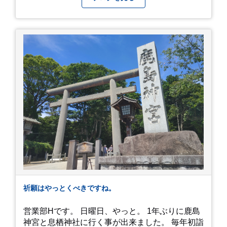
らった整理券で、お店に入れるのは12時過ぎ頃で
した。大人気とは聞いていましたがここまでと
は、、！！ 駅前ショッピングモール内の店舗だっ
たのでお買い物をしつつ待機して遂に入店。ハン
バーグはレアな焼き加減でとってもジューシーで
最高に美味しかったです！！目の前で店員さんが
カットしてくれるのもとっても良かったです。 こ
れは何個でも行けてしまう勢い、、！！！ 皆様も
静岡へ行く予定がありましたら是非とも召し上が
って見てください！予約は行っていないようなの
で、時と場合とタイミングと要相談で
す、、！！！
祈願はやっとくべきですね。
営業部Hです。 日曜日、やっと。 1年ぶりに鹿島
神宮と息栖神社に行く事が出来ました。 毎年初詣