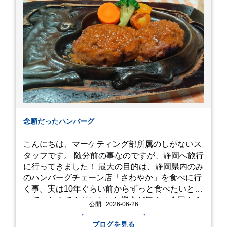
念願だったハンバーグ
こんにちは、マーケティング部所属のしがないス
タッフです。 随分前の事なのですが、静岡へ旅行
に行ってきました！ 最大の目的は、静岡県内のみ
のハンバーグチェーン店「さわやか」を食べに行
く事。実は10年ぐらい前からずっと食べたいと思
っていたのですがなかなか機会が無く、今回よう
公開 : 2026-06-26
やく叶いました。 当日は開店前から整理券をもら
って待機する事になったのですが、、10時頃にも
ブログを見る