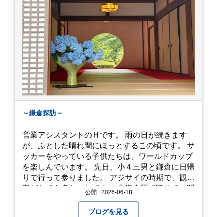
～鎌倉探訪～
営業アシスタントのＨです。 雨の日が続きます
が、ふとした晴れ間にほっとするこの頃です。 サ
ッカーをやっている子供たちは、ワールドカップ
を楽しんでいます。 先日、小４三男と鎌倉に日帰
りで行って参りました。 アジサイの時期で、観光
客がとても多かったです。 北鎌倉駅で降りて、明
公開 : 2026-06-18
月院⇒亀ヶ谷坂切通⇒「もやい工藝」で手仕事の
器を購入⇒お昼ご飯⇒鶴岡八幡宮⇒江ノ電で大仏
ブログを見る