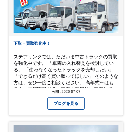
下取・買取強化中！
ステアリンクでは、ただいま中古トラックの買取
を強化中です。 「車両の入れ替えを検討してい
る」 「使わなくなったトラックを売却したい」
「できるだけ高く買い取ってほしい」 そのような
方は、ぜひ一度ご相談ください。 高年式車はもち
ろん、走行距離が多い車両も積極的に査定してい
公開 : 2026-07-07
ます。全国のお客様から多くのお問い合わせをい
ただいており、豊富な販売ネットワークを活かし
ブログを見る
た高価買取が可能です。