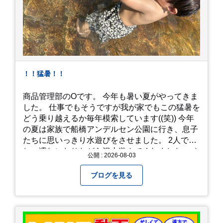
！！猛暑！！
商品管理部のOです。 今年も暑い夏がやってきま
した。 仕事でもそうですが我が家でもこの猛暑を
どう乗り越えるか毎年模索しています((笑)) 今年
の夏は家族で船橋アンデルセン公園に行き、息子
たちに思いっきり水遊びをさせました。 2人でび
しょ濡れになりながら沢山遊んでくれました。 さ
公開 : 2026-08-03
て、来年の猛暑はどう乗り越えるかまた模索して
みようと思います。
ブログを見る