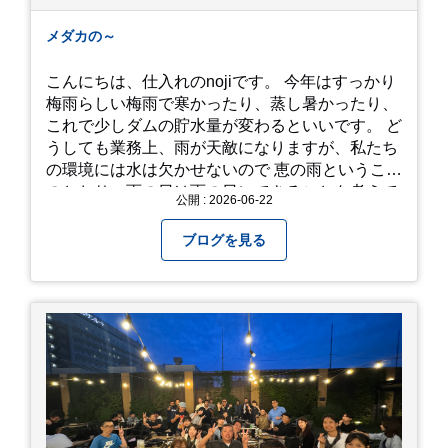
メダカの～
こんにちは、仕入れのnojiです。 今年はすっかり
梅雨らしい梅雨で寒かったり、蒸し暑かったり、
これで少しダムの貯水量が変わるといいです。 ど
うしても業務上、雨が天敵になりますが、私たち
の環境には水は欠かせないので 恵の雨というこば
のとおり、雨の日は雨の日にできることを考えて
公開 : 2026-06-22
きたいものです。 さて、すっかり題名とは違う話
になってしまいましたが、お家には代々10年以上
ブログを見る
続く ヒメダカがいますが、そのメダカの池にはト
ンボが卵を産んで、ヤゴがいたり、変な虫が いた
りします。ヤゴはメダカを食べてしまうのでほん
とは別にしたいのですが、トンボに かえるところ
が見たくて飼ってみました。 が、途中までかえり
そうでしたが、だめなようでした。 秋にはたくさ
んのトンボが飛んでいますが、自然の中で成虫に
かえるというのは厳しいんだなと 実感しました。
私たち、生かされている以上、一所懸命何かをし