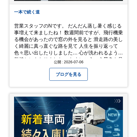
一本で続く道
営業スタッフのNです。 だんだん蒸し暑く感じる
事増えて来ましたね！ 数週間前ですが、飛行機乗
る機会があったので窓の外を見ると 滑走路の美し
く綺麗に真っ直ぐな路を見て 人生を振り返って
色々思い出したりしました… 心が洗われるような
気持ちにもなりました。 たまにこういう景色も見
公開 : 2026-07-06
るのも、いいものですね！(^^ゞ これから暑さ本
番になりますが皆様方くれぐれもご自愛ください
ブログを見る