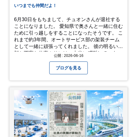
たアジサイ」も最高です。ぜひカメラを持って出
いつまでも仲間だよ！
かけてみてください！ 訪問の際のポイント 動き
やすい靴で: 山の斜面を利用した農園ですので、
6月30日をもちまして、チュオンさんが退社する
歩き慣れた靴で行くのが安心です。 雨対策: 雨上
ことになりました。 愛知県で奥さんと一緒に住む
がりは足元が少し滑りやすくなることがありま
ために引っ越しをすることになったそうです。 こ
す。タオルや雨具を用意しておくと安心ですね。
れまで約3年間、オートサービス部の架装チーム
開花時期のチェック: その年の気候によって見頃
として一緒に頑張ってくれました。 彼の明るい笑
が少し前後します。出かける前に必ず公式情報や
顔と丁寧な仕事ぶりには、本当に感謝していま
公開 : 2026-06-16
SNSで見頃を確認しましょう！ おわりに 梅雨の
す。 6/15が最後の出勤となりました。 みんなで
時期を「我慢する期間」から「お出かけを楽しむ
撮影した記念写真を添付します。 チュオンさんの
ブログを見る
期間」に変えてくれる、そんな素敵な場所です。
今後のご活躍と新しいスタートを、みんなで応援
今年の初夏は、茂原のあじさいに会いに行ってみ
しましょう！ チュオンさん、今まで本当にありが
ませんか？ 皆様の素敵な週末の参考になれば嬉し
とうございました！
いです！