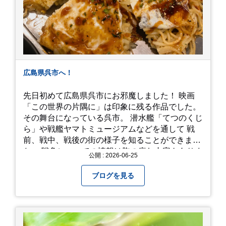
広島県呉市へ！
先日初めて広島県呉市にお邪魔しました！ 映画
「この世界の片隅に」は印象に残る作品でした。
その舞台になっている呉市。 潜水艦「てつのくじ
ら」や戦艦ヤマトミュージアムなどを通して 戦
前、戦中、戦後の街の様子を知ることができまし
た。 戦争についての情報は胸の痛む内容もありま
公開 : 2026-06-25
すが、 改めて色々考えることができるので、行っ
て本当に良かったです！ そして美味しい物もたく
ブログを見る
さん。 写真は地元のスーパーで買った自分へのお
土産たち。 お好み焼きもやっぱり美味しいです
ね！ 広島また遊びに行きたいです♪