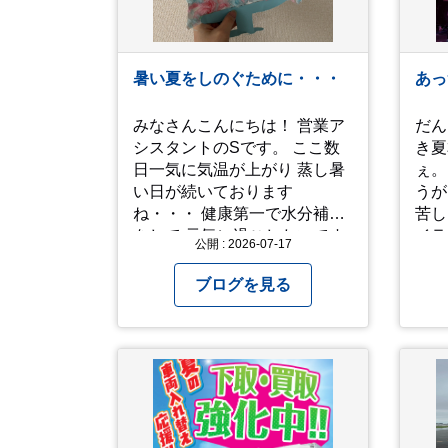
に医療機関へ相談、または救
急車を呼びましょう □涼しい
場所へ移動しましょう □衣服
を脱がし、体を冷やして体温
暑い夏をしのぐために・・・
あっ
を下げましょう □塩分や水分
を補給しましょう 一番大切な
みなさんこんにちは！ 営業ア
だん
命を守って、夏を乗り切りま
シスタントのSです。 ここ数
き夏
しょう！
日一気に気温が上がり 蒸し暑
ぇ。 ってなところで、暑
い日が続いております
うが
ね・・・ 健康第一で水分補給
苦しい 音楽をや
をして 元気に過ごしたいです
イラ
公開 : 2026-07-17
ね！！ 子どもも保育園でも家
えるっス。
でもなかなか外遊びが出来ず
は写
ブログを見る
工作をしています♪ 他にもおす
昨年
すめの過ごし方があったら ぜ
「人
ひ教えてください＾＾ 暑さを
「人
乗り越えましょう！！！
動画です。
して
アップ
願い