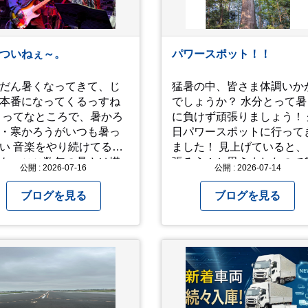
ついねぇ～。
パワースポット！！
だん暑くなってきて、じ
猛暑の中、皆さま体調いか
本番になってくるっすね
でしょうか？ 水分とって暑
かろ
に負けず頑張りましょう！ 
・寒かろうがいつも暑っ
日パワースポットに行って
り続けてるオ
ました！ 見上げていると、
も、ここ数年の暑さは堪
張ろう！と思えましたので
公開 : 2026-07-16
公開 : 2026-07-14
 ってなとこで今回
パチリ！
真と動画上げときます。
ブログを見る
ブログを見る
秋に、娘とのユニットで
間椅子」のカバーバンド
間イヌ」のライブ画像＆
 一応非公開動画に
おり、娘のファンからも
してくれと たくさんお
されてやす。本人から