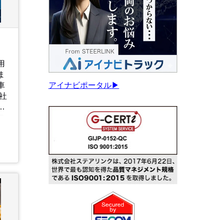
用
ま
アイナビポータル▶
車
て
ロ
回
な
戦
れ
ッ
く