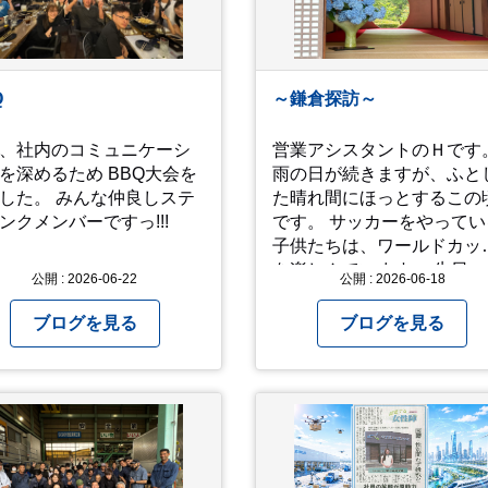
1つ目。友人の長期入院か
お土産たち。 お好み焼きも
院の知らせあり！ 気にか
っぱり美味しいですね！ 広島
事2つ目。疎遠だった知人
また遊びに行きたいです♪
問あり！ 気にかかるetcが
Q
～鎌倉探訪～
.。 気の持ちようと、
ミングかもしれません
、社内のコミュニケーシ
営業アシスタントのＨです
お宮参りはお薦めです。
を深めるため BBQ大会を
雨の日が続きますが、ふと
した。 みんな仲良しステ
た晴れ間にほっとするこの
ンクメンバーですっ!!!
です。 サッカーをやってい
子供たちは、ワールドカッ
を楽しんでいます。 先日、小
公開 : 2026-06-22
公開 : 2026-06-18
４三男と鎌倉に日帰りで行
て参りました。 アジサイの
ブログを見る
ブログを見る
期で、観光客がとても多か
たです。 北鎌倉駅で降りて
明月院⇒亀ヶ谷坂切通⇒「
やい工藝」で手仕事の器を
入⇒お昼ご飯⇒鶴岡八幡宮
江ノ電で大仏へ。 江ノ島は
間切れで断念！ 明月院のアジ