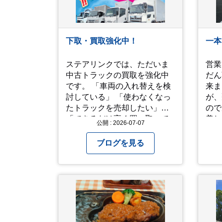
「メ
ここ
常に
る方
下取・買取強化中！
一本
せ。 では、熱中症に気を
て、
ステアリンクでは、ただいま
営業
http
中古トラックの買取を強化中
だん
です。 「車両の入れ替えを検
来ました
討している」 「使わなくなっ
が、
たトラックを売却したい」
ので窓
「できるだけ高く買い取って
美し
公開 : 2026-07-07
ほしい」 そのような方は、ぜ
見て 人生を振り返って色
ひ一度ご相談ください。 高年
い出
ブログを見る
式車はもちろん、走行距離が
われ
多い車両も積極的に査定して
ました。 た
います。全国のお客様から多
も見
くのお問い合わせをいただい
ね！(^^ゞ 
ており、豊富な販売ネットワ
なり
ークを活かした高価買取が可
ご自
能です。