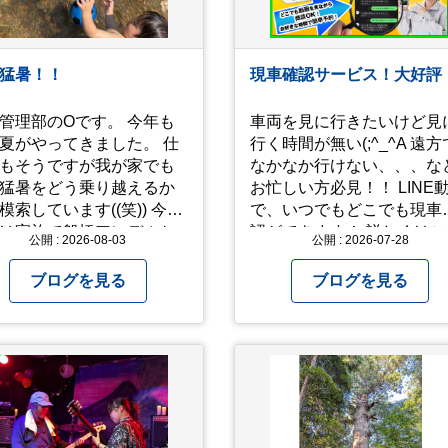
猛暑！！
現車確認サービス！大好評
管理部のOです。 今年も
車両を見に行きたいけど見
夏がやってきました。 仕
行く時間が無い(;^_^A 遠方
もそうですが我が家でも
なかなか行けない、、、な
猛暑をどう乗り越えるか
お忙しい方必見！！ LINE
索しています((笑)) 今年
で、いつでもどこでも現車
は家族で船橋アンデルセ
認ができます！ 詳しくはこ
公開 : 2026-08-03
公開 : 2026-07-28
園に行き、息子たちに思
らからお問合せ下さい ↓
きり水遊びをさせまし
https://www.steerlink.co.jp/tr
ブログを見る
ブログを見る
 2人でびしょ濡れになり
ら沢山遊んでくれまし
どう
越えるかまた模索してみ
と思います。