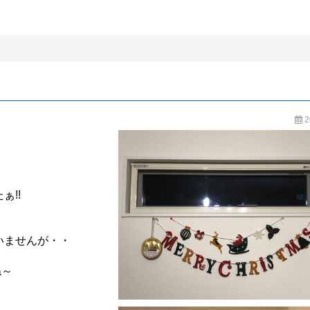
BLOG
2
!!
いませんが・・
ね～