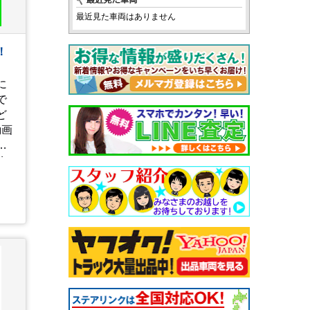
最近見た車両はありません
！
に
で
ど
動画
確
ち
uckinfo/live/