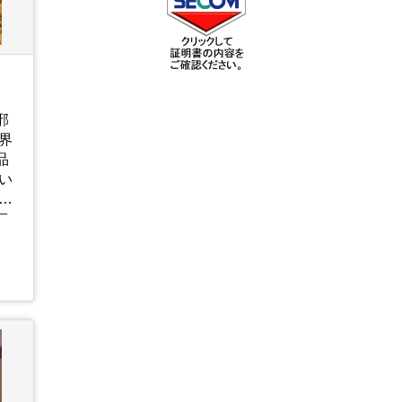
邪
界
品
い
ア
、
が
ま
と
に
元
の