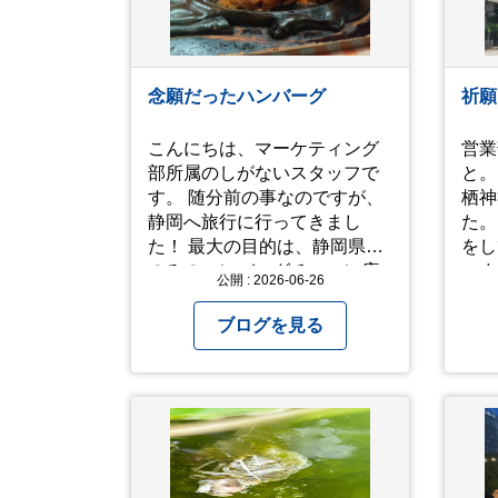
念願だったハンバーグ
祈願
こんにちは、マーケティング
営業部H
部所属のしがないスタッフで
と。
す。 随分前の事なのですが、
栖神
静岡へ旅行に行ってきまし
た。
た！ 最大の目的は、静岡県内
をし
のみのハンバーグチェーン店
いま
公開 : 2026-06-26
「さわやか」を食べに行く
は行
事。実は10年ぐらい前からず
宮のみ参
ブログを見る
っと食べたいと思っていたの
をし
ですがなかなか機会が無く、
らで
今回ようやく叶いました。 当
こと
日は開店前から整理券をもら
りな
って待機する事になったので
ら、
すが、、10時頃にもらった整
ぎやっ
理券で、お店に入れるのは12
と。