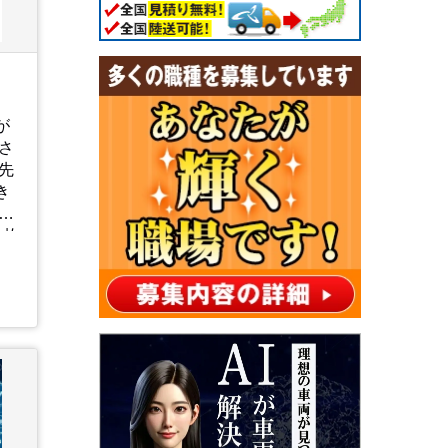
が
さ
先
き
頑
1枚