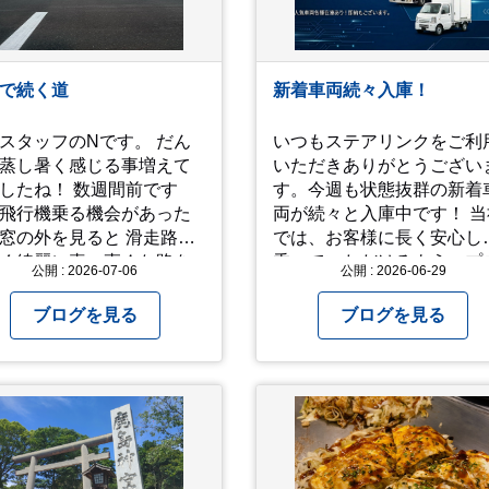
ッ！」とされているので
だけの公開とします。 非
暑苦しいのでご観覧され
は、ご注意くださいま
で続く道
新着車両続々入庫！
付け
お過ごしください。
スタッフのNです。 だん
いつもステアリンクをご利
s://youtu.be/QWVP8qzpsUE
蒸し暑く感じる事増えて
いただきありがとうござい
ね！ 数週間前です
す。今週も状態抜群の新着
飛行機乗る機会があった
両が続々と入庫中です！ 当社
の外を見ると 滑走路の
では、お客様に長く安心し
く綺麗に真っ直ぐな路を
乗っていただけるよう、プ
公開 : 2026-07-06
公開 : 2026-06-29
々思
の厳しい目でエンジンや足
したりしました… 心が洗
りを細かくチェック。確か
ブログを見る
ブログを見る
るような気持ちにもなり
「高品質」と納得できた即
まにこういう景色
力車両のみを厳選して仕入
るのも、いいものです
ています。自慢のラインナ
これから暑さ本番に
プを、ぜひお早めにご確認
ますが皆様方くれぐれも
ださい！
愛ください