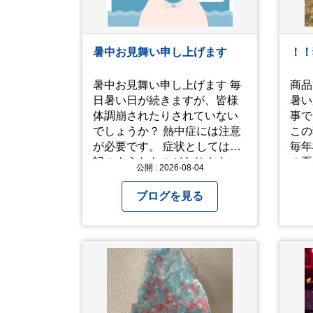
暑中お見舞い申し上げます
！！
暑中お見舞い申し上げます 毎
商品
日暑い日が続きますが、皆様
暑い
体調崩されたりされていない
事で
でしょうか？ 熱中症には注意
この
が必要です。 症状としては下
毎年模
記のようなものがあります。
の夏
公開 : 2026-08-04
症状１ めまいや顔のほてり 症
ン公
状2 筋肉痛や筋肉のけいれん
いっ
ブログを見る
症状3 体のだるさや吐き気 症
た。
状4 汗のかきかたがおかしい
なが
症状5 体温が高い、皮ふの異
た。 さて、来年の猛暑は
常 症状6 呼びかけに反応しな
乗り
い、まっすぐ歩けない 症状7
よう
水分補給ができない もし、熱
中症かなと思ったら… □すぐ