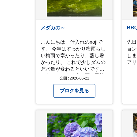
時過ぎ頃でした。大人気とは
る事
聞いていましたがここまでと
ら退
は、、！！ 駅前ショッピング
かる
モール内の店舗だったのでお
の訪
メダカの～
BB
買い物をしつつ待機して遂に
徐々に...
入店。ハンバーグはレアな焼
タイ
こんにちは、仕入れのnojiで
先日
き加減でとってもジューシー
が。
す。 今年はすっかり梅雨らし
ョン
で最高に美味しかったで
い梅雨で寒かったり、蒸し暑
しま
す！！目の前で店員さんがカ
かったり、 これで少しダムの
アリ
ットしてくれるのもとっても
貯水量が変わるといいです。
良かったです。 これは何個で
どうしても業務上、雨が天敵
も行けてしまう勢
公開 : 2026-06-22
になりますが、私たちの環境
い、、！！！ 皆様も静岡へ行
には水は欠かせないので 恵の
ブログを見る
く予定がありましたら是非と
雨というこばのとおり、雨の
も召し上がって見てくださ
日は雨の日にできることを考
い！予約は行っていないよう
えてきたいものです。 さて、
なので、時と場合とタイミン
すっかり題名とは違う話にな
グと要相談です、、！！！
ってしまいましたが、お家に
は代々10年以上続く ヒメダカ
がいますが、そのメダカの池