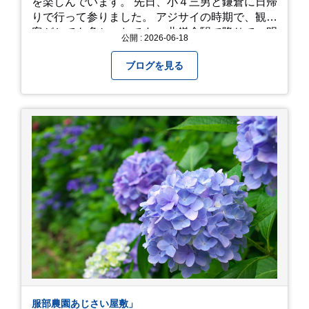
を楽しんでいます。 先日、小４三男と鎌倉に日帰
りで行って参りました。 アジサイの時期で、観光
客がとても多かったです。 北鎌倉駅で降りて、明
公開 : 2026-06-18
月院⇒亀ヶ谷坂切通⇒「もやい工藝」で手仕事の
器を購入⇒お昼ご飯⇒鶴岡八幡宮⇒江ノ電で大仏
ブログを見る
へ。 江ノ島は時間切れで断念！ 明月院のアジサ
イは白にフチが紫のが特に素敵だと思いました。
中１次男が小学校の修学旅行で鎌倉に行った時に
お昼を食べてお勧めという「玉子焼おざわ」のだ
し巻き卵はとてもおいしかったです。 鶴岡八幡宮
のハスは時期が早かったですが、来月は見事だろ
うなぁ。 それでは、皆さん、梅雨冷えの日もござ
いますが、お元気でお過ごし下さい。
服部農園あじさい屋敷」