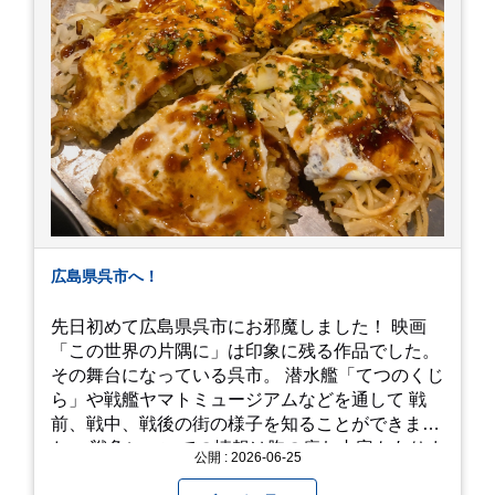
広島県呉市へ！
先日初めて広島県呉市にお邪魔しました！ 映画
「この世界の片隅に」は印象に残る作品でした。
その舞台になっている呉市。 潜水艦「てつのくじ
ら」や戦艦ヤマトミュージアムなどを通して 戦
前、戦中、戦後の街の様子を知ることができまし
た。 戦争についての情報は胸の痛む内容もありま
公開 : 2026-06-25
すが、 改めて色々考えることができるので、行っ