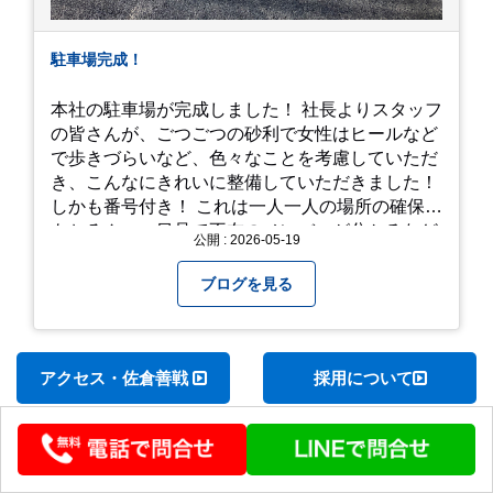
駐車場完成！
本社の駐車場が完成しました！ 社長よりスタッフ
の皆さんが、ごつごつの砂利で女性はヒールなど
で歩きづらいなど、色々なことを考慮していただ
き、こんなにきれいに整備していただきました！
しかも番号付き！ これは一人一人の場所の確保は
もちろん、一目見て不在のメンバーが分かるなど
公開 : 2026-05-19
「環境整備」となっております！ 私たちの会社で
は毎月「環境整備点検」を実施し、お客様や共に
ブログを見る
働くスタッフの為、会社を皆で良くしていく取り
組みを実施しております！ 心一新！これからも努
力を重ねてまいります！
アクセス・佐倉善戦
採用について