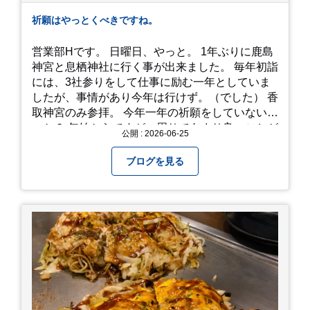
祈願はやっとくべきですね。
営業部Hです。 日曜日、やっと。 1年ぶりに鹿島
神宮と息栖神社に行く事が出来ました。 毎年初詣
には、3社参りをして仕事に励む一年としていま
したが、事情があり今年は行けず。（でした） 香
取神宮のみ参拝。 今年一年の祈願をしていないせ
いか？ 年始からですが、周りであまり良いことが
公開 : 2026-06-25
耳に入らずで。気掛かりな事がいくつか...。 年始
から、あっという間に半年が過ぎやっとこさ。 3
ブログを見る
日後のこと。不思議ですね。 気にかかる事1つ
目。友人の長期入院から退院の知らせあり！ 気に
かかる事2つ目。疎遠だった知人の訪問あり！ 気
にかかるetcが徐々に....。 気の持ちようと、タイ
ミングかもしれませんが。お宮参りはお薦めで
す。