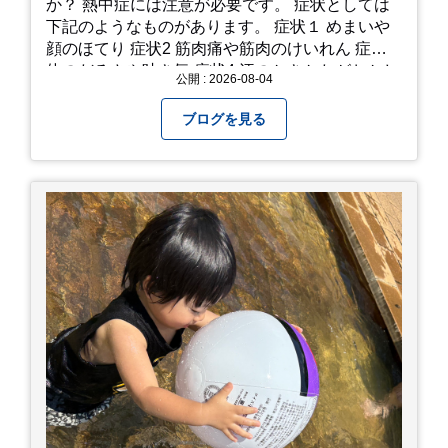
か？ 熱中症には注意が必要です。 症状としては
下記のようなものがあります。 症状１ めまいや
顔のほてり 症状2 筋肉痛や筋肉のけいれん 症状3
体のだるさや吐き気 症状4 汗のかきかたがおかし
公開 : 2026-08-04
い 症状5 体温が高い、皮ふの異常 症状6 呼びかけ
に反応しない、まっすぐ歩けない 症状7 水分補給
ブログを見る
ができない もし、熱中症かなと思ったら… □すぐ
に医療機関へ相談、または救急車を呼びましょう
□涼しい場所へ移動しましょう □衣服を脱がし、
体を冷やして体温を下げましょう □塩分や水分を
補給しましょう 一番大切な命を守って、夏を乗り
切りましょう！