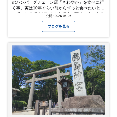
のハンバーグチェーン店「さわやか」を食べに行
く事。実は10年ぐらい前からずっと食べたいと思
っていたのですがなかなか機会が無く、今回よう
公開 : 2026-06-26
やく叶いました。 当日は開店前から整理券をもら
って待機する事になったのですが、、10時頃にも
ブログを見る
らった整理券で、お店に入れるのは12時過ぎ頃で
した。大人気とは聞いていましたがここまでと
は、、！！ 駅前ショッピングモール内の店舗だっ
たのでお買い物をしつつ待機して遂に入店。ハン
バーグはレアな焼き加減でとってもジューシーで
最高に美味しかったです！！目の前で店員さんが
カットしてくれるのもとっても良かったです。 こ
れは何個でも行けてしまう勢い、、！！！ 皆様も
静岡へ行く予定がありましたら是非とも召し上が
って見てください！予約は行っていないようなの
で、時と場合とタイミングと要相談で
す、、！！！