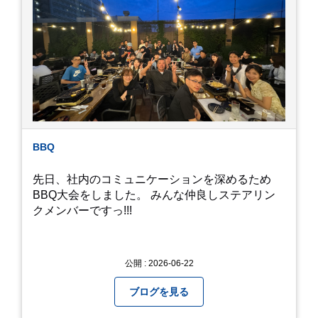
が見たくて飼ってみました。 が、途中までかえり
そうでしたが、だめなようでした。 秋にはたくさ
んのトンボが飛んでいますが、自然の中で成虫に
かえるというのは厳しいんだなと 実感しました。
私たち、生かされている以上、一所懸命何かをし
ないともったいないなと メダカのお池のトンボか
ら教えていただきました。
BBQ
先日、社内のコミュニケーションを深めるため
BBQ大会をしました。 みんな仲良しステアリン
クメンバーですっ!!!
公開 : 2026-06-22
ブログを見る