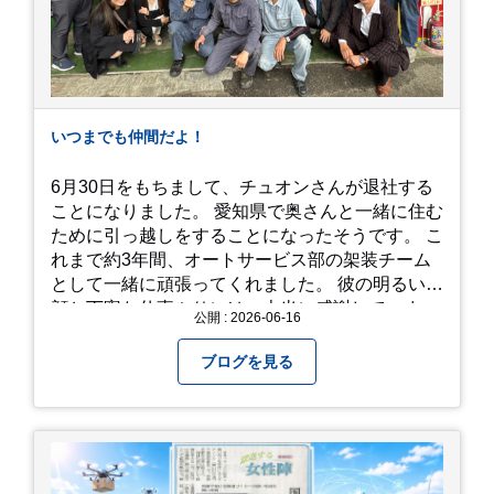
い越しに広がる茂原の景色を一望できます。 小道
での撮影: アジサイの小道を歩いている後ろ姿
は、とても幻想的で素敵な写真になりますよ。 梅
雨の季節特有の「しっとりと濡れたアジサイ」も
素敵ですし、晴れた日の「キラキラした光を浴び
たアジサイ」も最高です。ぜひカメラを持って出
いつまでも仲間だよ！
かけてみてください！ 訪問の際のポイント 動き
やすい靴で: 山の斜面を利用した農園ですので、
6月30日をもちまして、チュオンさんが退社する
歩き慣れた靴で行くのが安心です。 雨対策: 雨上
ことになりました。 愛知県で奥さんと一緒に住む
がりは足元が少し滑りやすくなることがありま
ために引っ越しをすることになったそうです。 こ
す。タオルや雨具を用意しておくと安心ですね。
れまで約3年間、オートサービス部の架装チーム
開花時期のチェック: その年の気候によって見頃
として一緒に頑張ってくれました。 彼の明るい笑
が少し前後します。出かける前に必ず公式情報や
顔と丁寧な仕事ぶりには、本当に感謝していま
公開 : 2026-06-16
SNSで見頃を確認しましょう！ おわりに 梅雨の
す。 6/15が最後の出勤となりました。 みんなで
時期を「我慢する期間」から「お出かけを楽しむ
撮影した記念写真を添付します。 チュオンさんの
ブログを見る
期間」に変えてくれる、そんな素敵な場所です。
今後のご活躍と新しいスタートを、みんなで応援
今年の初夏は、茂原のあじさいに会いに行ってみ
しましょう！ チュオンさん、今まで本当にありが
ませんか？ 皆様の素敵な週末の参考になれば嬉し
とうございました！
いです！