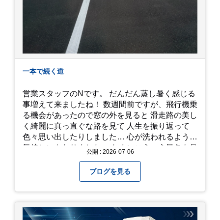
一本で続く道
営業スタッフのNです。 だんだん蒸し暑く感じる
事増えて来ましたね！ 数週間前ですが、飛行機乗
る機会があったので窓の外を見ると 滑走路の美し
く綺麗に真っ直ぐな路を見て 人生を振り返って
色々思い出したりしました… 心が洗われるような
気持ちにもなりました。 たまにこういう景色も見
公開 : 2026-07-06
るのも、いいものですね！(^^ゞ これから暑さ本
番になりますが皆様方くれぐれもご自愛ください
ブログを見る