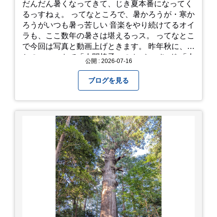
だんだん暑くなってきて、じき夏本番になってく
るっすねぇ。 ってなところで、暑かろうが・寒か
ろうがいつも暑っ苦しい 音楽をやり続けてるオイ
ラも、ここ数年の暑さは堪えるっス。 ってなとこ
で今回は写真と動画上げときます。 昨年秋に、娘
とのユニットで「人間椅子」のカバーバンド 「人
公開 : 2026-07-16
間イヌ」のライブ画像＆動画です。 一応非公開動
画にしており、娘のファンからもアップしてくれ
ブログを見る
と たくさんお願いされてやす。本人から「メ
ッ！」とされているので ここだけの公開としま
す。 非常に暑苦しいのでご観覧される方は、ご注
意くださいませ。 では、熱中症に気を付けて、お
過ごしください。
https://youtu.be/QWVP8qzpsUE