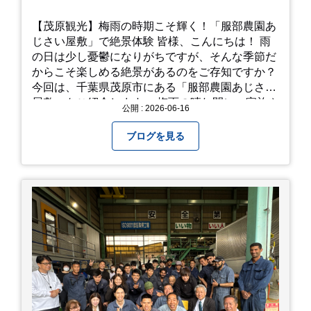
【茂原観光】梅雨の時期こそ輝く！「服部農園あ
じさい屋敷」で絶景体験 皆様、こんにちは！ 雨
の日は少し憂鬱になりがちですが、そんな季節だ
からこそ楽しめる絶景があるのをご存知ですか？
今回は、千葉県茂原市にある「服部農園あじさい
屋敷」をご紹介します。 梅雨の晴れ間に、家族や
公開 : 2026-06-16
友人とドライブがてら訪れるのにぴったりの癒や
しスポットです。 圧倒的なスケール！山一面を埋
ブログを見る
め尽くす「あじさい」 服部農園あじさい屋敷の魅
力は、なんといってもそのスケール感。約18,000
平方メートルの広大な敷地に、なんと250種類以
上・約20,000株ものアジサイが植えられていま
す。 山肌を埋め尽くすように咲き誇るブルー、ピ
ンク、紫のアジサイは圧巻の一言。 歩道が整備さ
れているので、アジサイの中に囲まれるような感
覚で散策を楽しめます。 写真好きにはたまらない
「フォトジェニック」な景色 あじさい屋敷は、ど
こを切り取っても絵になる場所ばかり。 高い場所
からの眺望: 敷地が高い位置にあるため、あじさ