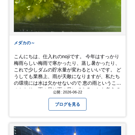
メダカの～
こんにちは、仕入れのnojiです。 今年はすっかり
梅雨らしい梅雨で寒かったり、蒸し暑かったり、
これで少しダムの貯水量が変わるといいです。 ど
うしても業務上、雨が天敵になりますが、私たち
の環境には水は欠かせないので 恵の雨というこば
のとおり、雨の日は雨の日にできることを考えて
公開 : 2026-06-22
きたいものです。 さて、すっかり題名とは違う話
になってしまいましたが、お家には代々10年以上
ブログを見る
続く ヒメダカがいますが、そのメダカの池にはト
ンボが卵を産んで、ヤゴがいたり、変な虫が いた
りします。ヤゴはメダカを食べてしまうのでほん
とは別にしたいのですが、トンボに かえるところ