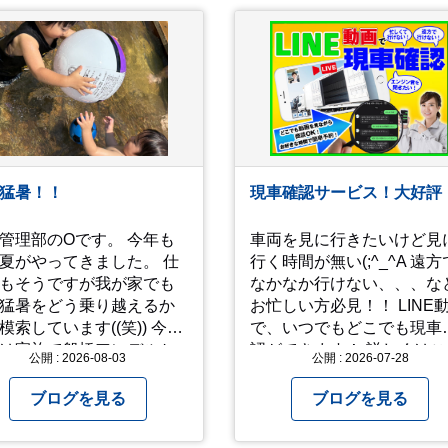
猛暑！！
現車確認サービス！大好評
管理部のOです。 今年も
車両を見に行きたいけど見
夏がやってきました。 仕
行く時間が無い(;^_^A 遠方
もそうですが我が家でも
なかなか行けない、、、な
猛暑をどう乗り越えるか
お忙しい方必見！！ LINE
索しています((笑)) 今年
で、いつでもどこでも現車
は家族で船橋アンデルセ
認ができます！ 詳しくはこ
公開 : 2026-08-03
公開 : 2026-07-28
園に行き、息子たちに思
らからお問合せ下さい ↓
きり水遊びをさせまし
https://www.steerlink.co.jp/tr
ブログを見る
ブログを見る
 2人でびしょ濡れになり
ら沢山遊んでくれまし