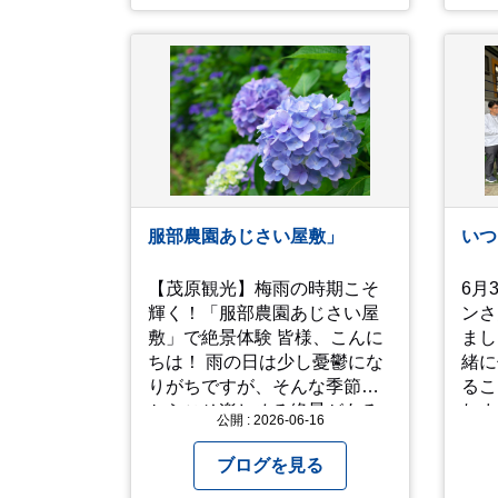
日は雨の日にできることを考
い！予約は行っていないよう
えてきたいものです。 さて、
なので、時と場合とタイミン
すっかり題名とは違う話にな
グと要相談です、、！！！
ってしまいましたが、お家に
は代々10年以上続く ヒメダカ
がいますが、そのメダカの池
にはトンボが卵を産んで、ヤ
ゴがいたり、変な虫が いたり
します。ヤゴはメダカを食べ
てしまうのでほんとは別にし
服部農園あじさい屋敷」
いつ
たいのですが、トンボに かえ
るところが見たくて飼ってみ
【茂原観光】梅雨の時期こそ
6月
ました。 が、途中までかえり
輝く！「服部農園あじさい屋
ンさ
そうでしたが、だめなようで
敷」で絶景体験 皆様、こんに
まし
した。 秋にはたくさんのトン
ちは！ 雨の日は少し憂鬱にな
緒に
ボが飛んでいますが、自然の
りがちですが、そんな季節だ
るこ
中で成虫にかえるというのは
からこそ楽しめる絶景がある
れま
厳しいんだなと 実感しまし
公開 : 2026-06-16
のをご存知ですか？ 今回は、
ス部
た。私たち、生かされている
千葉県茂原市にある「服部農
に頑
ブログを見る
以上、一所懸命何かをしない
園あじさい屋敷」をご紹介し
明る
ともったいないなと メダカの