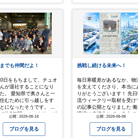
たです。 北鎌倉駅で降りて
明月院⇒亀ヶ谷坂切通⇒「
やい工藝」で手仕事の器を
入⇒お昼ご飯⇒鶴岡八幡宮
江ノ電で大仏へ。 江ノ島は
間切れで断念！ 明月院のアジ
サイは白にフチが紫のが特
素敵だと思いました。 中１
男が小学校の修学旅行で鎌
に行った時にお昼を食べて
までも仲間だよ！
挑戦し続ける未来へ！
勧めという「玉子焼おざわ
のだし巻き卵はとてもおい
30日をもちまして、チュオ
毎日寒暖差があるなか、物
かったです。 鶴岡八幡宮の
んが退社することになり
を支えてくださり、本当に
スは時期が早かったですが
た。 愛知県で奥さんと一
りがとうございます！ 先日物
来月は見事だろうなぁ。 それ
住むために引っ越しをす
流ウィークリー取材を受け
では、皆さん、梅雨冷えの
とになったそうです。 こ
の記事公開となりました 働く
もございますが、お元気で
で約3年間、オートサービ
環境は多様化している中で
公開 : 2026-06-16
過ごし下さい。
公開 : 2026-06-06
の架装チームとして一緒
全員が世の中のお役立ちと
張ってくれました。 彼の
るよう、様々な取り組みを
ブログを見る
ブログを見る
い笑顔と丁寧な仕事ぶり
して、挑戦を続けてまいり