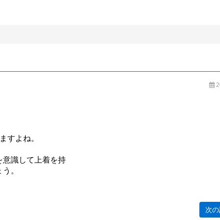
BLOG
2
いますよね。
を意識して上着を持
ょう。
次の