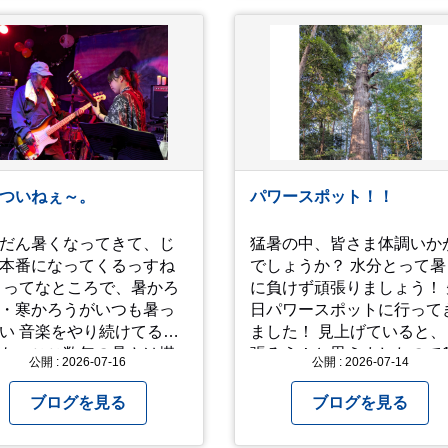
どう
越えるかまた模索してみ
と思います。
ついねぇ～。
パワースポット！！
だん暑くなってきて、じ
猛暑の中、皆さま体調いか
本番になってくるっすね
でしょうか？ 水分とって暑
かろ
に負けず頑張りましょう！ 
・寒かろうがいつも暑っ
日パワースポットに行って
り続けてるオ
ました！ 見上げていると、
も、ここ数年の暑さは堪
張ろう！と思えましたので
公開 : 2026-07-16
公開 : 2026-07-14
 ってなとこで今回
パチリ！
真と動画上げときます。
ブログを見る
ブログを見る
秋に、娘とのユニットで
間椅子」のカバーバンド