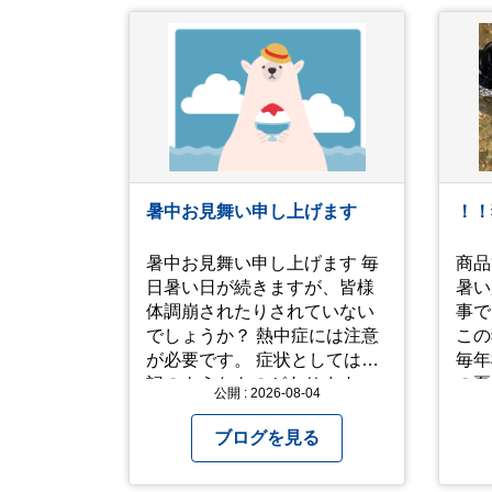
暑中お見舞い申し上げます
！！
暑中お見舞い申し上げます 毎
商品
日暑い日が続きますが、皆様
暑い
体調崩されたりされていない
事で
でしょうか？ 熱中症には注意
この
が必要です。 症状としては下
毎年模
記のようなものがあります。
の夏
公開 : 2026-08-04
症状１ めまいや顔のほてり 症
ン公
状2 筋肉痛や筋肉のけいれん
いっ
ブログを見る
症状3 体のだるさや吐き気 症
た。
状4 汗のかきかたがおかしい
なが