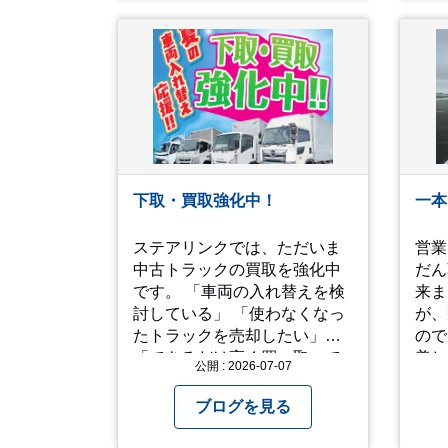
ひ教えてください＾＾ 暑さを
「人
乗り越えましょう！！！
動画です。
して
アップ
願い
「メ
ここ
常に
る方
下取・買取強化中！
一本
せ。 では、熱中症に気を
て、
ステアリンクでは、ただいま
営業
http
中古トラックの買取を強化中
だん
です。 「車両の入れ替えを検
来ました
討している」 「使わなくなっ
が、
たトラックを売却したい」
ので窓
「できるだけ高く買い取って
美し
公開 : 2026-07-07
ほしい」 そのような方は、ぜ
見て 人生を振り返って色
ひ一度ご相談ください。 高年
い出
ブログを見る
式車はもちろん、走行距離が
われ
多い車両も積極的に査定して
ました。 た