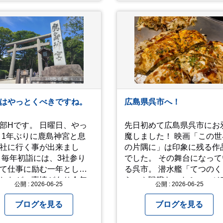
るのも、いいものです
ています。自慢のラインナ
これから暑さ本番に
プを、ぜひお早めにご確認
ますが皆様方くれぐれも
ださい！
愛ください
はやっとくべきですね。
広島県呉市へ！
です。 日曜日、やっ
先日初めて広島県呉市にお
 1年ぶりに鹿島神宮と息
魔しました！ 映画「この世
社に行く事が出来まし
の片隅に」は印象に残る作
 毎年初詣には、3社参り
でした。 その舞台になって
て仕事に励む一年として
る呉市。 潜水艦「てつのくじ
したが、事情があり今年
ら」や戦艦ヤマトミュージ
公開 : 2026-06-25
公開 : 2026-06-25
けず。（でした） 香取神
ムなどを通して 戦前、戦中
拝。 今年一年の祈願
戦後の街の様子を知ること
ブログを見る
ブログを見る
ていないせいか？ 年始か
できました。 戦争についての