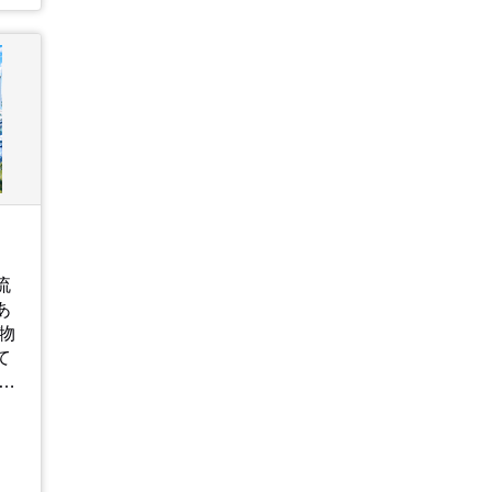
、
も
購
⇒
時
に
次
倉
お
」
し
流
ハ
あ
、
て
日
お
、
な
通
ま