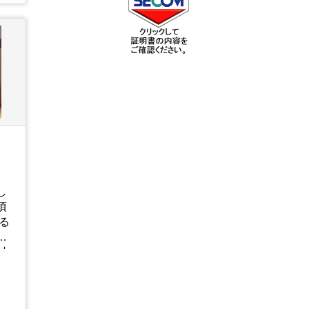
ま
と
に
元
の
や
。
し
頃
る
プ
っ
時
っ