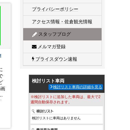
プライバシーポリシー
アクセス情報・佐倉観光情報
スタッフブログ
メルマガ登録
！
プライスダウン速報
に
で
検討リスト車両
ど
検討リスト車両の詳細を見る
動画
確
※検討リストに追加した車両は、最大で2
ち
週間自動保存されます。
uckinfo/live/
検討リストに車両はありません