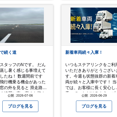
間イヌ」のライブ画像＆
 一応非公開動画に
おり、娘のファンからも
してくれと たくさんお
されてやす。本人から
ッ！」とされているので
だけの公開とします。 非
暑苦しいのでご観覧され
は、ご注意くださいま
で続く道
新着車両続々入庫！
付け
お過ごしください。
スタッフのNです。 だん
いつもステアリンクをご利
s://youtu.be/QWVP8qzpsUE
蒸し暑く感じる事増えて
いただきありがとうござい
ね！ 数週間前です
す。今週も状態抜群の新着
飛行機乗る機会があった
両が続々と入庫中です！ 当社
の外を見ると 滑走路の
では、お客様に長く安心し
く綺麗に真っ直ぐな路を
乗っていただけるよう、プ
公開 : 2026-07-06
公開 : 2026-06-29
々思
の厳しい目でエンジンや足
したりしました… 心が洗
りを細かくチェック。確か
ブログを見る
ブログを見る
るような気持ちにもなり
「高品質」と納得できた即
まにこういう景色
力車両のみを厳選して仕入