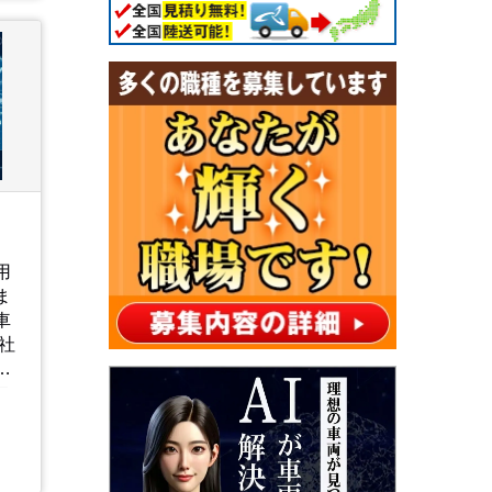
用
ま
車
て
ロ
回
な
戦
れ