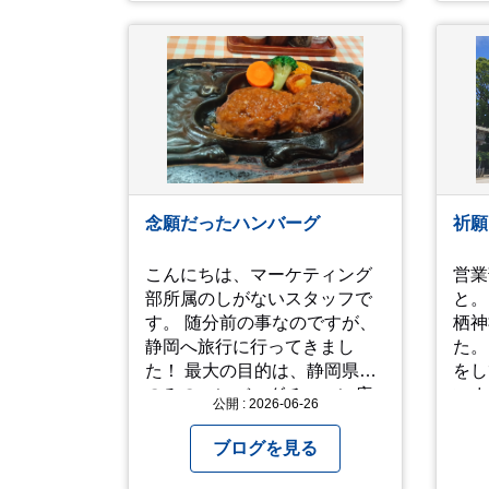
います。全国のお客様から多
も見
くのお問い合わせをいただい
ね！(^^ゞ 
ており、豊富な販売ネットワ
なり
ークを活かした高価買取が可
ご自
能です。
念願だったハンバーグ
祈願
こんにちは、マーケティング
営業部H
部所属のしがないスタッフで
と。
す。 随分前の事なのですが、
栖神
静岡へ旅行に行ってきまし
た。
た！ 最大の目的は、静岡県内
をし
のみのハンバーグチェーン店
いま
公開 : 2026-06-26
「さわやか」を食べに行く
は行
事。実は10年ぐらい前からず
宮のみ参
ブログを見る
っと食べたいと思っていたの
をし