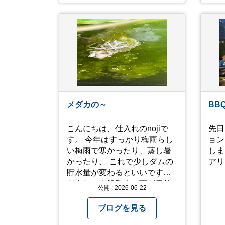
ですがなかなか機会が無く、
らで
今回ようやく叶いました。 当
こと
日は開店前から整理券をもら
りな
って待機する事になったので
ら、
すが、、10時頃にもらった整
ぎやっ
理券で、お店に入れるのは12
と。
時過ぎ頃でした。大人気とは
る事
聞いていましたがここまでと
ら退
は、、！！ 駅前ショッピング
かる
モール内の店舗だったのでお
の訪
メダカの～
BB
買い物をしつつ待機して遂に
徐々に...
入店。ハンバーグはレアな焼
タイ
こんにちは、仕入れのnojiで
先日
き加減でとってもジューシー
が。
す。 今年はすっかり梅雨らし
ョン
で最高に美味しかったで
い梅雨で寒かったり、蒸し暑
しま
す！！目の前で店員さんがカ
かったり、 これで少しダムの
アリ
ットしてくれるのもとっても
貯水量が変わるといいです。
良かったです。 これは何個で
どうしても業務上、雨が天敵
も行けてしまう勢
公開 : 2026-06-22
になりますが、私たちの環境
い、、！！！ 皆様も静岡へ行
には水は欠かせないので 恵の
ブログを見る
く予定がありましたら是非と
雨というこばのとおり、雨の
も召し上がって見てくださ