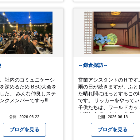
すが、周りであまり良い
情報は胸の痛む内容もあり
が耳に入らずで。気掛か
すが、 改めて色々考えるこ
事がいくつか...。 年始か
ができるので、行って本当
あっという間に半年が過
良かったです！ そして美味し
とこさ。 3日後のこ
い物もたくさん。 写真は地
不思議ですね。 気にかか
のスーパーで買った自分へ
1つ目。友人の長期入院か
お土産たち。 お好み焼きも
院の知らせあり！ 気にか
っぱり美味しいですね！ 広島
事2つ目。疎遠だった知人
また遊びに行きたいです♪
問あり！ 気にかかるetcが
Q
～鎌倉探訪～
.。 気の持ちようと、
ミングかもしれません
、社内のコミュニケーシ
営業アシスタントのＨです
お宮参りはお薦めです。
を深めるため BBQ大会を
雨の日が続きますが、ふと
した。 みんな仲良しステ
た晴れ間にほっとするこの
ンクメンバーですっ!!!
です。 サッカーをやってい
子供たちは、ワールドカッ
を楽しんでいます。 先日、小
公開 : 2026-06-22
公開 : 2026-06-18
４三男と鎌倉に日帰りで行
て参りました。 アジサイの
ブログを見る
ブログを見る
期で、観光客がとても多か