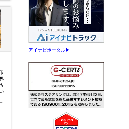
ッ
く
アイナビポータル▶
邪
界
品
い
ア
、
が