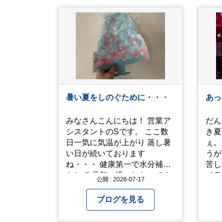
症状5 体温が高い、皮ふの異
た。 さて、来年の猛暑は
常 症状6 呼びかけに反応しな
乗り
い、まっすぐ歩けない 症状7
よう
水分補給ができない もし、熱
中症かなと思ったら… □すぐ
に医療機関へ相談、または救
急車を呼びましょう □涼しい
場所へ移動しましょう □衣服
を脱がし、体を冷やして体温
暑い夏をしのぐために・・・
あっ
を下げましょう □塩分や水分
を補給しましょう 一番大切な
みなさんこんにちは！ 営業ア
だん
命を守って、夏を乗り切りま
シスタントのSです。 ここ数
き夏
しょう！
日一気に気温が上がり 蒸し暑
ぇ。 ってなところで、暑
い日が続いております
うが
ね・・・ 健康第一で水分補給
苦しい 音楽をや
をして 元気に過ごしたいです
イラ
公開 : 2026-07-17
ね！！ 子どもも保育園でも家
えるっス。
でもなかなか外遊びが出来ず
は写
ブログを見る
工作をしています♪ 他にもおす
昨年
すめの過ごし方があったら ぜ
「人