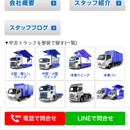
▼中古トラックを形状で探す(一覧)
大型・増トン
中型・小型
冷凍ウイング
冷凍バン
ウイング
ウイング
バン
平ボディ
トラクタ
すべて