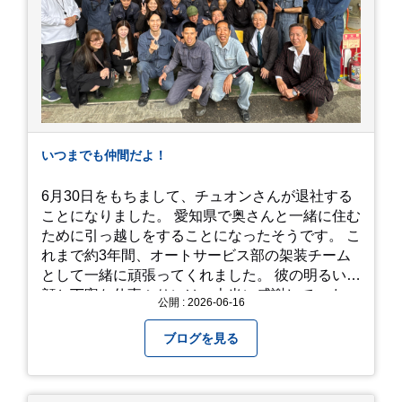
こを切り取っても絵になる場所ばかり。 高い場所
からの眺望: 敷地が高い位置にあるため、あじさ
い越しに広がる茂原の景色を一望できます。 小道
での撮影: アジサイの小道を歩いている後ろ姿
は、とても幻想的で素敵な写真になりますよ。 梅
雨の季節特有の「しっとりと濡れたアジサイ」も
素敵ですし、晴れた日の「キラキラした光を浴び
たアジサイ」も最高です。ぜひカメラを持って出
いつまでも仲間だよ！
かけてみてください！ 訪問の際のポイント 動き
やすい靴で: 山の斜面を利用した農園ですので、
6月30日をもちまして、チュオンさんが退社する
歩き慣れた靴で行くのが安心です。 雨対策: 雨上
ことになりました。 愛知県で奥さんと一緒に住む
がりは足元が少し滑りやすくなることがありま
ために引っ越しをすることになったそうです。 こ
す。タオルや雨具を用意しておくと安心ですね。
れまで約3年間、オートサービス部の架装チーム
開花時期のチェック: その年の気候によって見頃
として一緒に頑張ってくれました。 彼の明るい笑
が少し前後します。出かける前に必ず公式情報や
顔と丁寧な仕事ぶりには、本当に感謝していま
公開 : 2026-06-16
SNSで見頃を確認しましょう！ おわりに 梅雨の
す。 6/15が最後の出勤となりました。 みんなで
時期を「我慢する期間」から「お出かけを楽しむ
撮影した記念写真を添付します。 チュオンさんの
ブログを見る
期間」に変えてくれる、そんな素敵な場所です。
今後のご活躍と新しいスタートを、みんなで応援
今年の初夏は、茂原のあじさいに会いに行ってみ
しましょう！ チュオンさん、今まで本当にありが
ませんか？ 皆様の素敵な週末の参考になれば嬉し
とうございました！