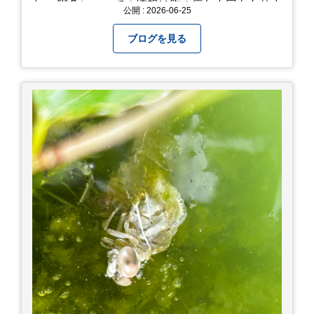
た。 戦争についての情報は胸の痛む内容もありま
公開 : 2026-06-25
すが、 改めて色々考えることができるので、行っ
て本当に良かったです！ そして美味しい物もたく
ブログを見る
さん。 写真は地元のスーパーで買った自分へのお
土産たち。 お好み焼きもやっぱり美味しいです
ね！ 広島また遊びに行きたいです♪