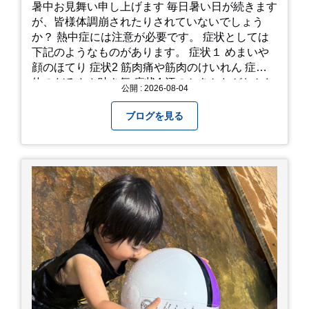
暑中お見舞い申し上げます 毎日暑い日が続きます
が、皆様体調崩されたりされていないでしょう
か？ 熱中症には注意が必要です。 症状としては
下記のようなものがあります。 症状１ めまいや
顔のほてり 症状2 筋肉痛や筋肉のけいれん 症状3
体のだるさや吐き気 症状4 汗のかきかたがおかし
公開 : 2026-08-04
い 症状5 体温が高い、皮ふの異常 症状6 呼びかけ
に反応しない、まっすぐ歩けない 症状7 水分補給
ブログを見る
ができない もし、熱中症かなと思ったら… □すぐ
に医療機関へ相談、または救急車を呼びましょう
□涼しい場所へ移動しましょう □衣服を脱がし、
体を冷やして体温を下げましょう □塩分や水分を
補給しましょう 一番大切な命を守って、夏を乗り
切りましょう！