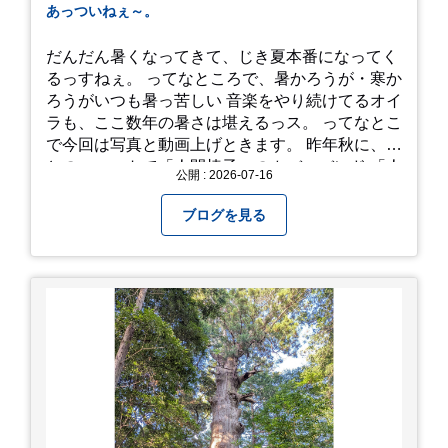
あっついねぇ～。
だんだん暑くなってきて、じき夏本番になってく
るっすねぇ。 ってなところで、暑かろうが・寒か
ろうがいつも暑っ苦しい 音楽をやり続けてるオイ
ラも、ここ数年の暑さは堪えるっス。 ってなとこ
で今回は写真と動画上げときます。 昨年秋に、娘
とのユニットで「人間椅子」のカバーバンド 「人
公開 : 2026-07-16
間イヌ」のライブ画像＆動画です。 一応非公開動
画にしており、娘のファンからもアップしてくれ
ブログを見る
と たくさんお願いされてやす。本人から「メ
ッ！」とされているので ここだけの公開としま
す。 非常に暑苦しいのでご観覧される方は、ご注
意くださいませ。 では、熱中症に気を付けて、お
過ごしください。
https://youtu.be/QWVP8qzpsUE