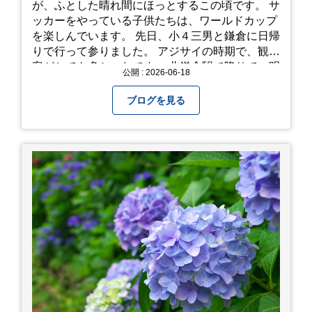
が、ふとした晴れ間にほっとするこの頃です。 サ
ッカーをやっている子供たちは、ワールドカップ
を楽しんでいます。 先日、小４三男と鎌倉に日帰
りで行って参りました。 アジサイの時期で、観光
客がとても多かったです。 北鎌倉駅で降りて、明
公開 : 2026-06-18
月院⇒亀ヶ谷坂切通⇒「もやい工藝」で手仕事の
器を購入⇒お昼ご飯⇒鶴岡八幡宮⇒江ノ電で大仏
ブログを見る
へ。 江ノ島は時間切れで断念！ 明月院のアジサ
イは白にフチが紫のが特に素敵だと思いました。
中１次男が小学校の修学旅行で鎌倉に行った時に
お昼を食べてお勧めという「玉子焼おざわ」のだ
し巻き卵はとてもおいしかったです。 鶴岡八幡宮
のハスは時期が早かったですが、来月は見事だろ
うなぁ。 それでは、皆さん、梅雨冷えの日もござ
いますが、お元気でお過ごし下さい。