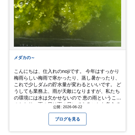
メダカの～
こんにちは、仕入れのnojiです。 今年はすっかり
梅雨らしい梅雨で寒かったり、蒸し暑かったり、
これで少しダムの貯水量が変わるといいです。 ど
うしても業務上、雨が天敵になりますが、私たち
の環境には水は欠かせないので 恵の雨というこば
のとおり、雨の日は雨の日にできることを考えて
公開 : 2026-06-22
きたいものです。 さて、すっかり題名とは違う話
になってしまいましたが、お家には代々10年以上
ブログを見る
続く ヒメダカがいますが、そのメダカの池にはト
ンボが卵を産んで、ヤゴがいたり、変な虫が いた