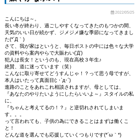
2022/05/25
こんにちは～。
長い冬が終わり、過ごしやすくなってきたのもつかの間、
天気のいい日が続かず、ジメジメ嫌な季節になってきまし
た(*´Д｀)
さて、我が家はというと、毎日ポストの中には色々な大学
の資料やら案内やらで大賑わい('Д')
犯人は長女！というのも、現在高校３年生♪
絶賛、道に迷っています（笑）
こんなに取り寄せてどうすんじゃ！？って思う母ですが、
本人はいたって真面目(; ･`д･´)
進路のことをあれこれ相談されますが、母としては、
『あなたのやりたいようにしたらいいよ～』スタイルの私
に、
『ちゃんと考えてるの！？』と逆切れされてしまいま
す。。。
って言われても、子供の為にできることはまずは働くこ
と！
どんな道を選んでも応援していくつもりです(*´ω｀*)