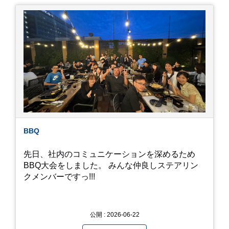
りします。ヤゴはメダカを食べてしまうのでほん
とは別にしたいのですが、トンボに かえるところ
が見たくて飼ってみました。 が、途中までかえり
そうでしたが、だめなようでした。 秋にはたくさ
んのトンボが飛んでいますが、自然の中で成虫に
かえるというのは厳しいんだなと 実感しました。
私たち、生かされている以上、一所懸命何かをし
ないともったいないなと メダカのお池のトンボか
ら教えていただきました。
BBQ
先日、社内のコミュニケーションを深めるため
BBQ大会をしました。 みんな仲良しステアリン
クメンバーですっ!!!
公開 : 2026-06-22