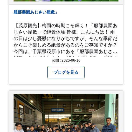
服部農園あじさい屋敷」
【茂原観光】梅雨の時期こそ輝く！「服部農園あ
じさい屋敷」で絶景体験 皆様、こんにちは！ 雨
の日は少し憂鬱になりがちですが、そんな季節だ
からこそ楽しめる絶景があるのをご存知ですか？
今回は、千葉県茂原市にある「服部農園あじさい
屋敷」をご紹介します。 梅雨の晴れ間に、家族や
公開 : 2026-06-16
友人とドライブがてら訪れるのにぴったりの癒や
しスポットです。 圧倒的なスケール！山一面を埋
ブログを見る
め尽くす「あじさい」 服部農園あじさい屋敷の魅
力は、なんといってもそのスケール感。約18,000
平方メートルの広大な敷地に、なんと250種類以
上・約20,000株ものアジサイが植えられていま
す。 山肌を埋め尽くすように咲き誇るブルー、ピ
ンク、紫のアジサイは圧巻の一言。 歩道が整備さ
れているので、アジサイの中に囲まれるような感
覚で散策を楽しめます。 写真好きにはたまらない
「フォトジェニック」な景色 あじさい屋敷は、ど