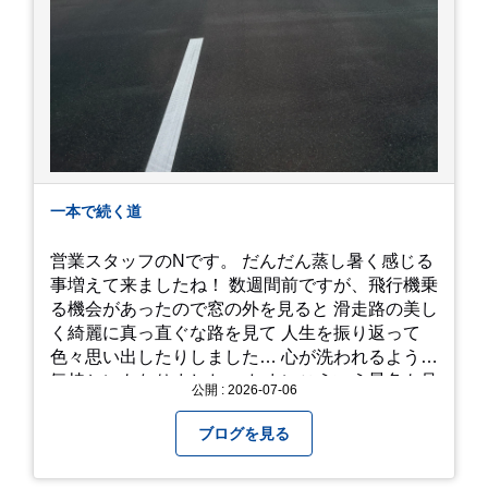
一本で続く道
営業スタッフのNです。 だんだん蒸し暑く感じる
事増えて来ましたね！ 数週間前ですが、飛行機乗
る機会があったので窓の外を見ると 滑走路の美し
く綺麗に真っ直ぐな路を見て 人生を振り返って
色々思い出したりしました… 心が洗われるような
気持ちにもなりました。 たまにこういう景色も見
公開 : 2026-07-06
るのも、いいものですね！(^^ゞ これから暑さ本
番になりますが皆様方くれぐれもご自愛ください
ブログを見る