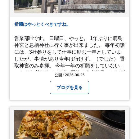
祈願はやっとくべきですね。
営業部Hです。 日曜日、やっと。 1年ぶりに鹿島
神宮と息栖神社に行く事が出来ました。 毎年初詣
には、3社参りをして仕事に励む一年としていま
したが、事情があり今年は行けず。（でした） 香
取神宮のみ参拝。 今年一年の祈願をしていないせ
いか？ 年始からですが、周りであまり良いことが
公開 : 2026-06-25
耳に入らずで。気掛かりな事がいくつか...。 年始
から、あっという間に半年が過ぎやっとこさ。 3
ブログを見る
日後のこと。不思議ですね。 気にかかる事1つ
目。友人の長期入院から退院の知らせあり！ 気に
かかる事2つ目。疎遠だった知人の訪問あり！ 気
にかかるetcが徐々に....。 気の持ちようと、タイ
ミングかもしれませんが。お宮参りはお薦めで
す。