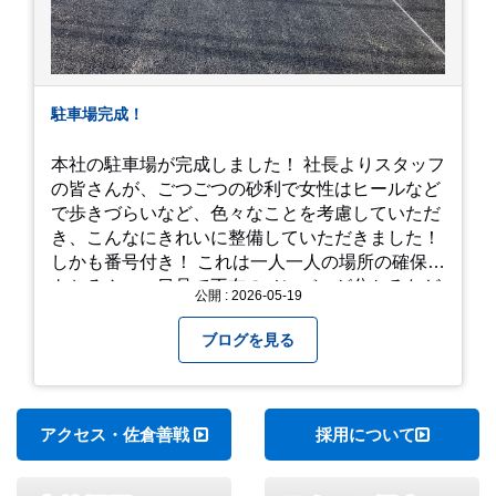
駐車場完成！
本社の駐車場が完成しました！ 社長よりスタッフ
の皆さんが、ごつごつの砂利で女性はヒールなど
で歩きづらいなど、色々なことを考慮していただ
き、こんなにきれいに整備していただきました！
しかも番号付き！ これは一人一人の場所の確保は
もちろん、一目見て不在のメンバーが分かるなど
公開 : 2026-05-19
「環境整備」となっております！ 私たちの会社で
は毎月「環境整備点検」を実施し、お客様や共に
ブログを見る
働くスタッフの為、会社を皆で良くしていく取り
組みを実施しております！ 心一新！これからも努
力を重ねてまいります！
アクセス・佐倉善戦
採用について