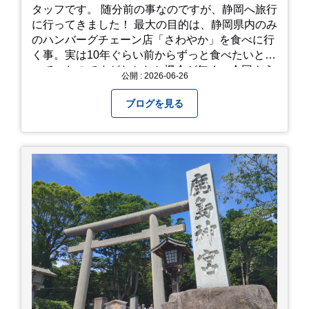
タッフです。 随分前の事なのですが、静岡へ旅行
に行ってきました！ 最大の目的は、静岡県内のみ
のハンバーグチェーン店「さわやか」を食べに行
く事。実は10年ぐらい前からずっと食べたいと思
っていたのですがなかなか機会が無く、今回よう
公開 : 2026-06-26
やく叶いました。 当日は開店前から整理券をもら
って待機する事になったのですが、、10時頃にも
ブログを見る
らった整理券で、お店に入れるのは12時過ぎ頃で
した。大人気とは聞いていましたがここまでと
は、、！！ 駅前ショッピングモール内の店舗だっ
たのでお買い物をしつつ待機して遂に入店。ハン
バーグはレアな焼き加減でとってもジューシーで
最高に美味しかったです！！目の前で店員さんが
カットしてくれるのもとっても良かったです。 こ
れは何個でも行けてしまう勢い、、！！！ 皆様も
静岡へ行く予定がありましたら是非とも召し上が
って見てください！予約は行っていないようなの
で、時と場合とタイミングと要相談で
す、、！！！