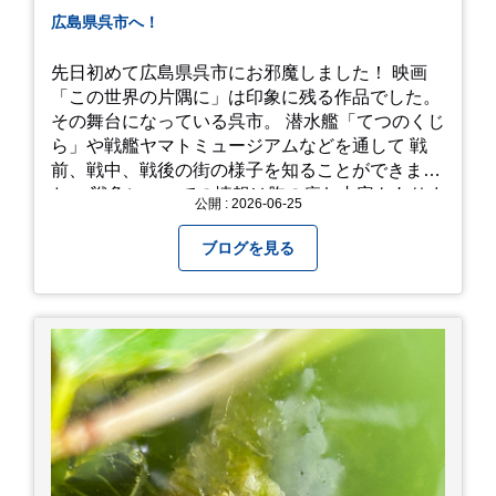
広島県呉市へ！
先日初めて広島県呉市にお邪魔しました！ 映画
「この世界の片隅に」は印象に残る作品でした。
その舞台になっている呉市。 潜水艦「てつのくじ
ら」や戦艦ヤマトミュージアムなどを通して 戦
前、戦中、戦後の街の様子を知ることができまし
た。 戦争についての情報は胸の痛む内容もありま
公開 : 2026-06-25
すが、 改めて色々考えることができるので、行っ
て本当に良かったです！ そして美味しい物もたく
ブログを見る
さん。 写真は地元のスーパーで買った自分へのお
土産たち。 お好み焼きもやっぱり美味しいです
ね！ 広島また遊びに行きたいです♪