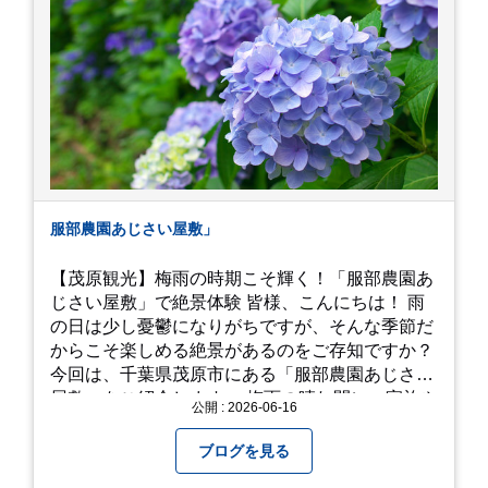
うなぁ。 それでは、皆さん、梅雨冷えの日もござ
いますが、お元気でお過ごし下さい。
服部農園あじさい屋敷」
【茂原観光】梅雨の時期こそ輝く！「服部農園あ
じさい屋敷」で絶景体験 皆様、こんにちは！ 雨
の日は少し憂鬱になりがちですが、そんな季節だ
からこそ楽しめる絶景があるのをご存知ですか？
今回は、千葉県茂原市にある「服部農園あじさい
屋敷」をご紹介します。 梅雨の晴れ間に、家族や
公開 : 2026-06-16
友人とドライブがてら訪れるのにぴったりの癒や
しスポットです。 圧倒的なスケール！山一面を埋
ブログを見る
め尽くす「あじさい」 服部農園あじさい屋敷の魅