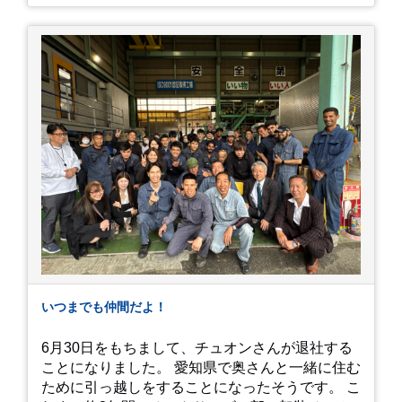
力は、なんといってもそのスケール感。約18,000
平方メートルの広大な敷地に、なんと250種類以
上・約20,000株ものアジサイが植えられていま
す。 山肌を埋め尽くすように咲き誇るブルー、ピ
ンク、紫のアジサイは圧巻の一言。 歩道が整備さ
れているので、アジサイの中に囲まれるような感
覚で散策を楽しめます。 写真好きにはたまらない
「フォトジェニック」な景色 あじさい屋敷は、ど
こを切り取っても絵になる場所ばかり。 高い場所
からの眺望: 敷地が高い位置にあるため、あじさ
い越しに広がる茂原の景色を一望できます。 小道
での撮影: アジサイの小道を歩いている後ろ姿
は、とても幻想的で素敵な写真になりますよ。 梅
雨の季節特有の「しっとりと濡れたアジサイ」も
素敵ですし、晴れた日の「キラキラした光を浴び
たアジサイ」も最高です。ぜひカメラを持って出
いつまでも仲間だよ！
かけてみてください！ 訪問の際のポイント 動き
やすい靴で: 山の斜面を利用した農園ですので、
6月30日をもちまして、チュオンさんが退社する
歩き慣れた靴で行くのが安心です。 雨対策: 雨上
ことになりました。 愛知県で奥さんと一緒に住む
がりは足元が少し滑りやすくなることがありま
ために引っ越しをすることになったそうです。 こ
す。タオルや雨具を用意しておくと安心ですね。