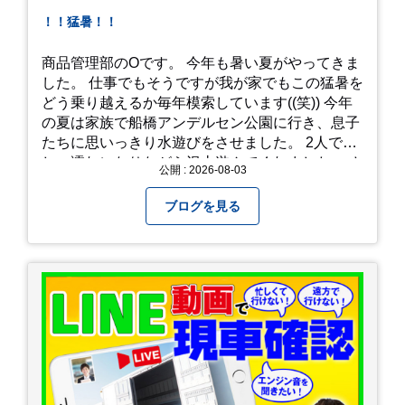
！！猛暑！！
商品管理部のOです。 今年も暑い夏がやってきま
した。 仕事でもそうですが我が家でもこの猛暑を
どう乗り越えるか毎年模索しています((笑)) 今年
の夏は家族で船橋アンデルセン公園に行き、息子
たちに思いっきり水遊びをさせました。 2人でび
しょ濡れになりながら沢山遊んでくれました。 さ
公開 : 2026-08-03
て、来年の猛暑はどう乗り越えるかまた模索して
みようと思います。
ブログを見る