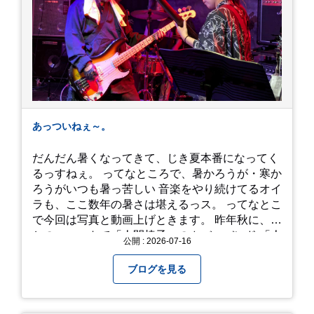
あっついねぇ～。
だんだん暑くなってきて、じき夏本番になってく
るっすねぇ。 ってなところで、暑かろうが・寒か
ろうがいつも暑っ苦しい 音楽をやり続けてるオイ
ラも、ここ数年の暑さは堪えるっス。 ってなとこ
で今回は写真と動画上げときます。 昨年秋に、娘
とのユニットで「人間椅子」のカバーバンド 「人
公開 : 2026-07-16
間イヌ」のライブ画像＆動画です。 一応非公開動
画にしており、娘のファンからもアップしてくれ
ブログを見る
と たくさんお願いされてやす。本人から「メ
ッ！」とされているので ここだけの公開としま
す。 非常に暑苦しいのでご観覧される方は、ご注