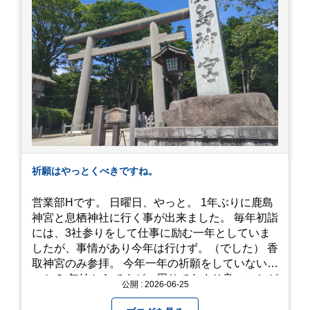
カットしてくれるのもとっても良かったです。 こ
れは何個でも行けてしまう勢い、、！！！ 皆様も
静岡へ行く予定がありましたら是非とも召し上が
って見てください！予約は行っていないようなの
で、時と場合とタイミングと要相談で
す、、！！！
祈願はやっとくべきですね。
営業部Hです。 日曜日、やっと。 1年ぶりに鹿島
神宮と息栖神社に行く事が出来ました。 毎年初詣
には、3社参りをして仕事に励む一年としていま
したが、事情があり今年は行けず。（でした） 香
取神宮のみ参拝。 今年一年の祈願をしていないせ
いか？ 年始からですが、周りであまり良いことが
公開 : 2026-06-25
耳に入らずで。気掛かりな事がいくつか...。 年始
から、あっという間に半年が過ぎやっとこさ。 3