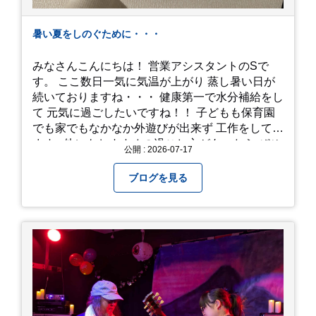
暑い夏をしのぐために・・・
みなさんこんにちは！ 営業アシスタントのSで
す。 ここ数日一気に気温が上がり 蒸し暑い日が
続いておりますね・・・ 健康第一で水分補給をし
て 元気に過ごしたいですね！！ 子どもも保育園
でも家でもなかなか外遊びが出来ず 工作をしてい
ます♪ 他にもおすすめの過ごし方があったら ぜひ
公開 : 2026-07-17
教えてください＾＾ 暑さを乗り越えましょ
う！！！
ブログを見る