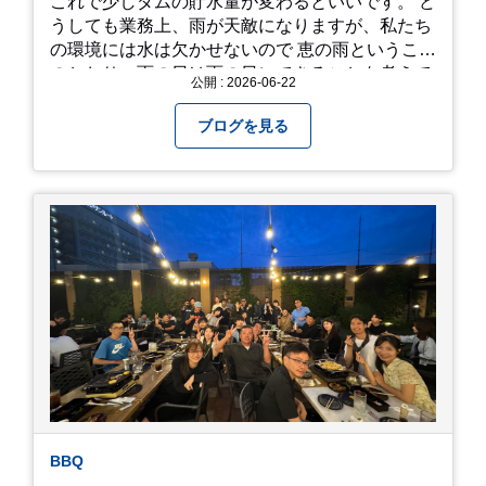
これで少しダムの貯水量が変わるといいです。 ど
うしても業務上、雨が天敵になりますが、私たち
の環境には水は欠かせないので 恵の雨というこば
のとおり、雨の日は雨の日にできることを考えて
公開 : 2026-06-22
きたいものです。 さて、すっかり題名とは違う話
になってしまいましたが、お家には代々10年以上
ブログを見る
続く ヒメダカがいますが、そのメダカの池にはト
ンボが卵を産んで、ヤゴがいたり、変な虫が いた
りします。ヤゴはメダカを食べてしまうのでほん
とは別にしたいのですが、トンボに かえるところ
が見たくて飼ってみました。 が、途中までかえり
そうでしたが、だめなようでした。 秋にはたくさ
んのトンボが飛んでいますが、自然の中で成虫に
かえるというのは厳しいんだなと 実感しました。
私たち、生かされている以上、一所懸命何かをし
ないともったいないなと メダカのお池のトンボか
ら教えていただきました。
BBQ