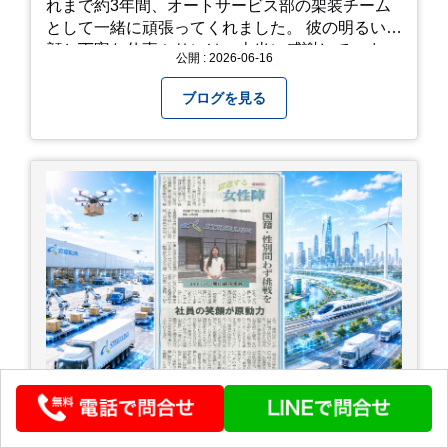
れまで約3年間、オートサービス部の架装チーム
開花時期のチェック: その年の気候によって見頃
として一緒に頑張ってくれました。 彼の明るい笑
が少し前後します。出かける前に必ず公式情報や
顔と丁寧な仕事ぶりには、本当に感謝していま
公開 : 2026-06-16
SNSで見頃を確認しましょう！ おわりに 梅雨の
す。 6/15が最後の出勤となりました。 みんなで
時期を「我慢する期間」から「お出かけを楽しむ
撮影した記念写真を添付します。 チュオンさんの
ブログを見る
期間」に変えてくれる、そんな素敵な場所です。
今後のご活躍と新しいスタートを、みんなで応援
今年の初夏は、茂原のあじさいに会いに行ってみ
しましょう！ チュオンさん、今まで本当にありが
ませんか？ 皆様の素敵な週末の参考になれば嬉し
とうございました！
いです！