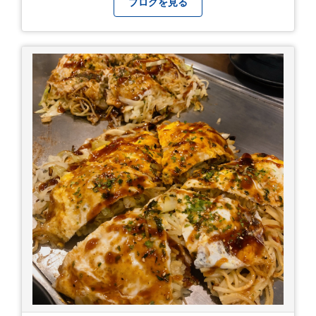
ブログを見る
日後のこと。不思議ですね。 気にかかる事1つ
目。友人の長期入院から退院の知らせあり！ 気に
かかる事2つ目。疎遠だった知人の訪問あり！ 気
にかかるetcが徐々に....。 気の持ちようと、タイ
ミングかもしれませんが。お宮参りはお薦めで
す。