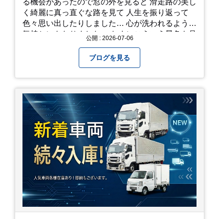
る機会があったので窓の外を見ると 滑走路の美し
く綺麗に真っ直ぐな路を見て 人生を振り返って
色々思い出したりしました… 心が洗われるような
気持ちにもなりました。 たまにこういう景色も見
公開 : 2026-07-06
るのも、いいものですね！(^^ゞ これから暑さ本
番になりますが皆様方くれぐれもご自愛ください
ブログを見る