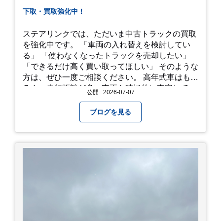
下取・買取強化中！
ステアリンクでは、ただいま中古トラックの買取
を強化中です。 「車両の入れ替えを検討してい
る」 「使わなくなったトラックを売却したい」
「できるだけ高く買い取ってほしい」 そのような
方は、ぜひ一度ご相談ください。 高年式車はもち
ろん、走行距離が多い車両も積極的に査定してい
公開 : 2026-07-07
ます。全国のお客様から多くのお問い合わせをい
ただいており、豊富な販売ネットワークを活かし
ブログを見る
た高価買取が可能です。