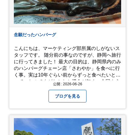
念願だったハンバーグ
こんにちは、マーケティング部所属のしがないス
タッフです。 随分前の事なのですが、静岡へ旅行
に行ってきました！ 最大の目的は、静岡県内のみ
のハンバーグチェーン店「さわやか」を食べに行
く事。実は10年ぐらい前からずっと食べたいと思
っていたのですがなかなか機会が無く、今回よう
公開 : 2026-06-26
やく叶いました。 当日は開店前から整理券をもら
って待機する事になったのですが、、10時頃にも
ブログを見る
らった整理券で、お店に入れるのは12時過ぎ頃で
した。大人気とは聞いていましたがここまでと
は、、！！ 駅前ショッピングモール内の店舗だっ
たのでお買い物をしつつ待機して遂に入店。ハン
バーグはレアな焼き加減でとってもジューシーで
最高に美味しかったです！！目の前で店員さんが