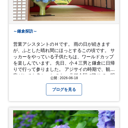
～鎌倉探訪～
営業アシスタントのＨです。 雨の日が続きます
が、ふとした晴れ間にほっとするこの頃です。 サ
ッカーをやっている子供たちは、ワールドカップ
を楽しんでいます。 先日、小４三男と鎌倉に日帰
りで行って参りました。 アジサイの時期で、観光
客がとても多かったです。 北鎌倉駅で降りて、明
公開 : 2026-06-18
月院⇒亀ヶ谷坂切通⇒「もやい工藝」で手仕事の
器を購入⇒お昼ご飯⇒鶴岡八幡宮⇒江ノ電で大仏
ブログを見る
へ。 江ノ島は時間切れで断念！ 明月院のアジサ
イは白にフチが紫のが特に素敵だと思いました。
中１次男が小学校の修学旅行で鎌倉に行った時に
お昼を食べてお勧めという「玉子焼おざわ」のだ
し巻き卵はとてもおいしかったです。 鶴岡八幡宮
のハスは時期が早かったですが、来月は見事だろ