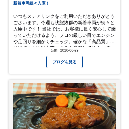
新着車両続々入庫！
いつもステアリンクをご利用いただきありがとう
ございます。今週も状態抜群の新着車両が続々と
入庫中です！ 当社では、お客様に長く安心して乗
っていただけるよう、プロの厳しい目でエンジン
や足回りを細かくチェック。確かな「高品質」と
納得できた即戦力車両のみを厳選して仕入れてい
公開 : 2026-06-29
ます。自慢のラインナップを、ぜひお早めにご確
認ください！
ブログを見る