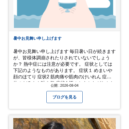
暑中お見舞い申し上げます
暑中お見舞い申し上げます 毎日暑い日が続きます
が、皆様体調崩されたりされていないでしょう
か？ 熱中症には注意が必要です。 症状としては
下記のようなものがあります。 症状１ めまいや
顔のほてり 症状2 筋肉痛や筋肉のけいれん 症状3
体のだるさや吐き気 症状4 汗のかきかたがおかし
公開 : 2026-08-04
い 症状5 体温が高い、皮ふの異常 症状6 呼びかけ
に反応しない、まっすぐ歩けない 症状7 水分補給
ブログを見る
ができない もし、熱中症かなと思ったら… □すぐ
に医療機関へ相談、または救急車を呼びましょう
□涼しい場所へ移動しましょう □衣服を脱がし、
体を冷やして体温を下げましょう □塩分や水分を
補給しましょう 一番大切な命を守って、夏を乗り