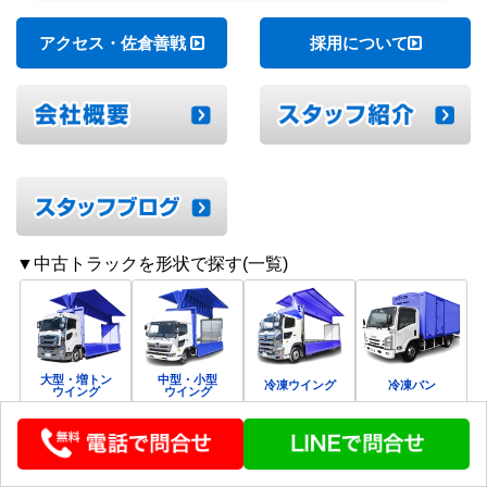
力を重ねてまいります！
アクセス・佐倉善戦
採用について
▼中古トラックを形状で探す(一覧)
大型・増トン
中型・小型
冷凍ウイング
冷凍バン
ウイング
ウイング