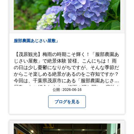
服部農園あじさい屋敷」
【茂原観光】梅雨の時期こそ輝く！「服部農園あ
じさい屋敷」で絶景体験 皆様、こんにちは！ 雨
の日は少し憂鬱になりがちですが、そんな季節だ
からこそ楽しめる絶景があるのをご存知ですか？
今回は、千葉県茂原市にある「服部農園あじさい
屋敷」をご紹介します。 梅雨の晴れ間に、家族や
公開 : 2026-06-16
友人とドライブがてら訪れるのにぴったりの癒や
しスポットです。 圧倒的なスケール！山一面を埋
ブログを見る
め尽くす「あじさい」 服部農園あじさい屋敷の魅
力は、なんといってもそのスケール感。約18,000
平方メートルの広大な敷地に、なんと250種類以
上・約20,000株ものアジサイが植えられていま
す。 山肌を埋め尽くすように咲き誇るブルー、ピ