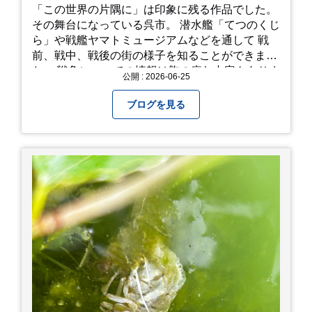
「この世界の片隅に」は印象に残る作品でした。
その舞台になっている呉市。 潜水艦「てつのくじ
ら」や戦艦ヤマトミュージアムなどを通して 戦
前、戦中、戦後の街の様子を知ることができまし
た。 戦争についての情報は胸の痛む内容もありま
公開 : 2026-06-25
すが、 改めて色々考えることができるので、行っ
て本当に良かったです！ そして美味しい物もたく
ブログを見る
さん。 写真は地元のスーパーで買った自分へのお
土産たち。 お好み焼きもやっぱり美味しいです
ね！ 広島また遊びに行きたいです♪