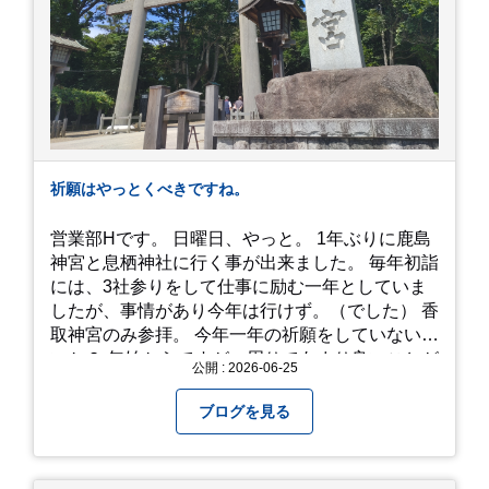
って見てください！予約は行っていないようなの
で、時と場合とタイミングと要相談で
す、、！！！
祈願はやっとくべきですね。
営業部Hです。 日曜日、やっと。 1年ぶりに鹿島
神宮と息栖神社に行く事が出来ました。 毎年初詣
には、3社参りをして仕事に励む一年としていま
したが、事情があり今年は行けず。（でした） 香
取神宮のみ参拝。 今年一年の祈願をしていないせ
いか？ 年始からですが、周りであまり良いことが
公開 : 2026-06-25
耳に入らずで。気掛かりな事がいくつか...。 年始
から、あっという間に半年が過ぎやっとこさ。 3
ブログを見る
日後のこと。不思議ですね。 気にかかる事1つ
目。友人の長期入院から退院の知らせあり！ 気に
かかる事2つ目。疎遠だった知人の訪問あり！ 気