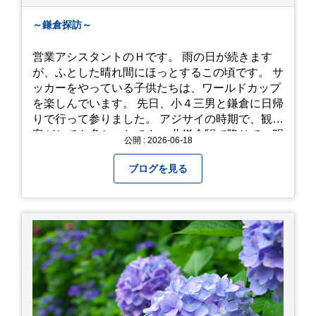
～鎌倉探訪～
営業アシスタントのＨです。 雨の日が続きます
が、ふとした晴れ間にほっとするこの頃です。 サ
ッカーをやっている子供たちは、ワールドカップ
を楽しんでいます。 先日、小４三男と鎌倉に日帰
りで行って参りました。 アジサイの時期で、観光
客がとても多かったです。 北鎌倉駅で降りて、明
公開 : 2026-06-18
月院⇒亀ヶ谷坂切通⇒「もやい工藝」で手仕事の
器を購入⇒お昼ご飯⇒鶴岡八幡宮⇒江ノ電で大仏
ブログを見る
へ。 江ノ島は時間切れで断念！ 明月院のアジサ
イは白にフチが紫のが特に素敵だと思いました。
中１次男が小学校の修学旅行で鎌倉に行った時に
お昼を食べてお勧めという「玉子焼おざわ」のだ
し巻き卵はとてもおいしかったです。 鶴岡八幡宮
のハスは時期が早かったですが、来月は見事だろ
うなぁ。 それでは、皆さん、梅雨冷えの日もござ
いますが、お元気でお過ごし下さい。