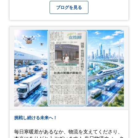
時期を「我慢する期間」から「お出かけを楽しむ
撮影した記念写真を添付します。 チュオンさんの
ブログを見る
期間」に変えてくれる、そんな素敵な場所です。
今後のご活躍と新しいスタートを、みんなで応援
今年の初夏は、茂原のあじさいに会いに行ってみ
しましょう！ チュオンさん、今まで本当にありが
ませんか？ 皆様の素敵な週末の参考になれば嬉し
とうございました！
いです！
挑戦し続ける未来へ！
毎日寒暖差があるなか、物流を支えてくださり、