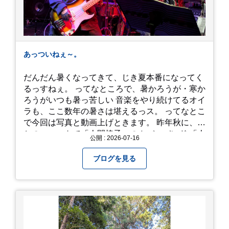
あっついねぇ～。
だんだん暑くなってきて、じき夏本番になってく
るっすねぇ。 ってなところで、暑かろうが・寒か
ろうがいつも暑っ苦しい 音楽をやり続けてるオイ
ラも、ここ数年の暑さは堪えるっス。 ってなとこ
で今回は写真と動画上げときます。 昨年秋に、娘
とのユニットで「人間椅子」のカバーバンド 「人
公開 : 2026-07-16
間イヌ」のライブ画像＆動画です。 一応非公開動
画にしており、娘のファンからもアップしてくれ
ブログを見る
と たくさんお願いされてやす。本人から「メ
ッ！」とされているので ここだけの公開としま
す。 非常に暑苦しいのでご観覧される方は、ご注
意くださいませ。 では、熱中症に気を付けて、お
過ごしください。
https://youtu.be/QWVP8qzpsUE