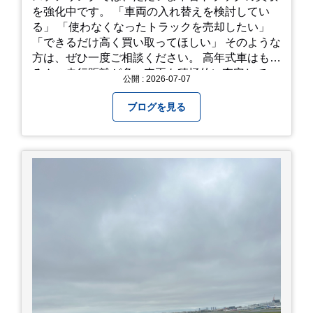
を強化中です。 「車両の入れ替えを検討してい
る」 「使わなくなったトラックを売却したい」
「できるだけ高く買い取ってほしい」 そのような
方は、ぜひ一度ご相談ください。 高年式車はもち
ろん、走行距離が多い車両も積極的に査定してい
公開 : 2026-07-07
ます。全国のお客様から多くのお問い合わせをい
ただいており、豊富な販売ネットワークを活かし
ブログを見る
た高価買取が可能です。