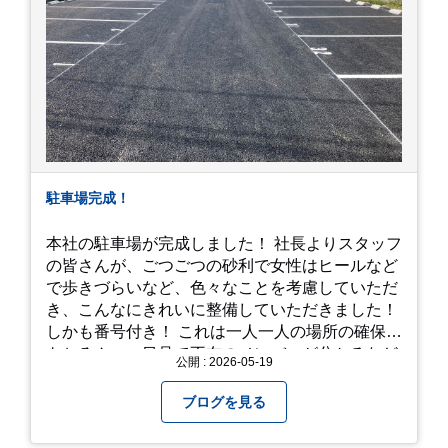
駐車場完成！
本社の駐車場が完成しました！ 社長よりスタッフ
の皆さんが、ごつごつの砂利で女性はヒールなど
で歩きづらいなど、色々なことを考慮していただ
き、こんなにきれいに整備していただきました！
しかも番号付き！ これは一人一人の場所の確保は
もちろん、一目見て不在のメンバーが分かるなど
公開 : 2026-05-19
「環境整備」となっております！ 私たちの会社で
は毎月「環境整備点検」を実施し、お客様や共に
ブログを見る
働くスタッフの為、会社を皆で良くしていく取り
組みを実施しております！ 心一新！これからも努