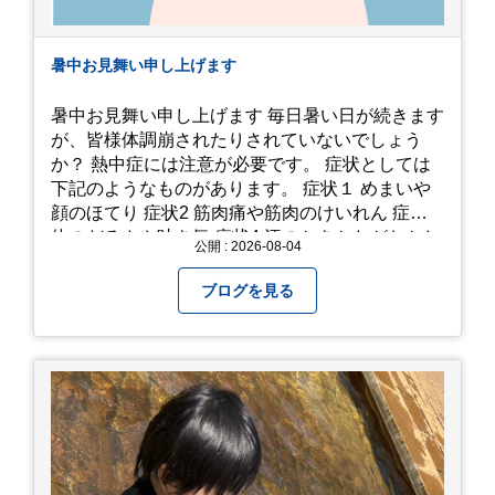
暑中お見舞い申し上げます
暑中お見舞い申し上げます 毎日暑い日が続きます
が、皆様体調崩されたりされていないでしょう
か？ 熱中症には注意が必要です。 症状としては
下記のようなものがあります。 症状１ めまいや
顔のほてり 症状2 筋肉痛や筋肉のけいれん 症状3
体のだるさや吐き気 症状4 汗のかきかたがおかし
公開 : 2026-08-04
い 症状5 体温が高い、皮ふの異常 症状6 呼びかけ
に反応しない、まっすぐ歩けない 症状7 水分補給
ブログを見る
ができない もし、熱中症かなと思ったら… □すぐ
に医療機関へ相談、または救急車を呼びましょう
□涼しい場所へ移動しましょう □衣服を脱がし、
体を冷やして体温を下げましょう □塩分や水分を
補給しましょう 一番大切な命を守って、夏を乗り
切りましょう！