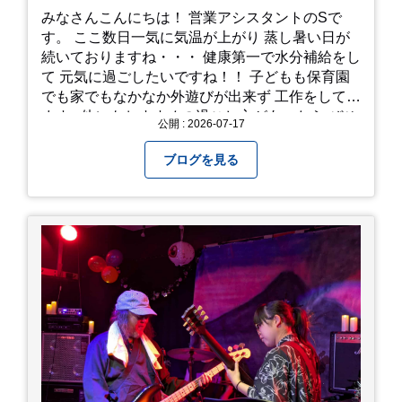
みなさんこんにちは！ 営業アシスタントのSで
す。 ここ数日一気に気温が上がり 蒸し暑い日が
続いておりますね・・・ 健康第一で水分補給をし
て 元気に過ごしたいですね！！ 子どもも保育園
でも家でもなかなか外遊びが出来ず 工作をしてい
ます♪ 他にもおすすめの過ごし方があったら ぜひ
公開 : 2026-07-17
教えてください＾＾ 暑さを乗り越えましょ
う！！！
ブログを見る