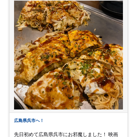
にかかるetcが徐々に....。 気の持ちようと、タイ
ミングかもしれませんが。お宮参りはお薦めで
す。
広島県呉市へ！
先日初めて広島県呉市にお邪魔しました！ 映画