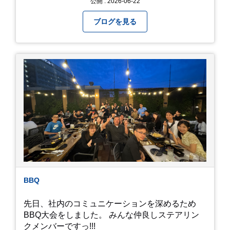
公開 : 2026-06-22
きたいものです。 さて、すっかり題名とは違う話
になってしまいましたが、お家には代々10年以上
ブログを見る
続く ヒメダカがいますが、そのメダカの池にはト
ンボが卵を産んで、ヤゴがいたり、変な虫が いた
りします。ヤゴはメダカを食べてしまうのでほん
とは別にしたいのですが、トンボに かえるところ
が見たくて飼ってみました。 が、途中までかえり
そうでしたが、だめなようでした。 秋にはたくさ
んのトンボが飛んでいますが、自然の中で成虫に
かえるというのは厳しいんだなと 実感しました。
私たち、生かされている以上、一所懸命何かをし
ないともったいないなと メダカのお池のトンボか
ら教えていただきました。
BBQ
先日、社内のコミュニケーションを深めるため
BBQ大会をしました。 みんな仲良しステアリン
クメンバーですっ!!!