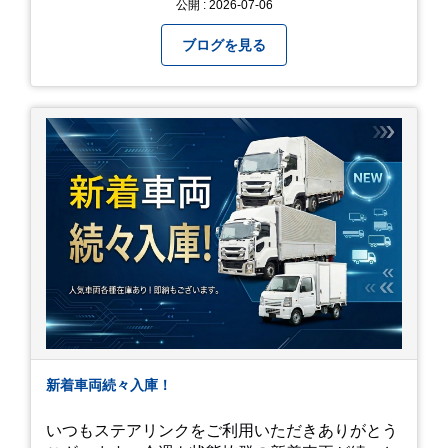
公開 : 2026-07-06
るのも、いいものですね！(^^ゞ これから暑さ本
番になりますが皆様方くれぐれもご自愛ください
ブログを見る
新着車両続々入庫！
いつもステアリンクをご利用いただきありがとう