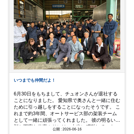
ンク、紫のアジサイは圧巻の一言。 歩道が整備さ
れているので、アジサイの中に囲まれるような感
覚で散策を楽しめます。 写真好きにはたまらない
「フォトジェニック」な景色 あじさい屋敷は、ど
こを切り取っても絵になる場所ばかり。 高い場所
からの眺望: 敷地が高い位置にあるため、あじさ
い越しに広がる茂原の景色を一望できます。 小道
での撮影: アジサイの小道を歩いている後ろ姿
は、とても幻想的で素敵な写真になりますよ。 梅
雨の季節特有の「しっとりと濡れたアジサイ」も
素敵ですし、晴れた日の「キラキラした光を浴び
たアジサイ」も最高です。ぜひカメラを持って出
いつまでも仲間だよ！
かけてみてください！ 訪問の際のポイント 動き
やすい靴で: 山の斜面を利用した農園ですので、
6月30日をもちまして、チュオンさんが退社する
歩き慣れた靴で行くのが安心です。 雨対策: 雨上
ことになりました。 愛知県で奥さんと一緒に住む
がりは足元が少し滑りやすくなることがありま
ために引っ越しをすることになったそうです。 こ
す。タオルや雨具を用意しておくと安心ですね。
れまで約3年間、オートサービス部の架装チーム
開花時期のチェック: その年の気候によって見頃
として一緒に頑張ってくれました。 彼の明るい笑
が少し前後します。出かける前に必ず公式情報や
顔と丁寧な仕事ぶりには、本当に感謝していま
公開 : 2026-06-16
SNSで見頃を確認しましょう！ おわりに 梅雨の
す。 6/15が最後の出勤となりました。 みんなで