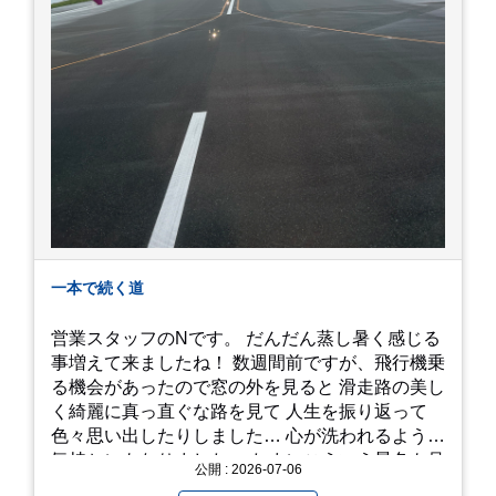
一本で続く道
営業スタッフのNです。 だんだん蒸し暑く感じる
事増えて来ましたね！ 数週間前ですが、飛行機乗
る機会があったので窓の外を見ると 滑走路の美し
く綺麗に真っ直ぐな路を見て 人生を振り返って
色々思い出したりしました… 心が洗われるような
気持ちにもなりました。 たまにこういう景色も見
公開 : 2026-07-06
るのも、いいものですね！(^^ゞ これから暑さ本