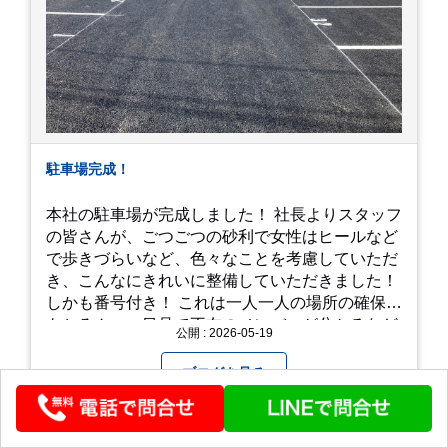
駐車場完成！
本社の駐車場が完成しました！ 社長よりスタッフ
の皆さんが、ごつごつの砂利で女性はヒールなど
で歩きづらいなど、色々なことを考慮していただ
き、こんなにきれいに整備していただきました！
しかも番号付き！ これは一人一人の場所の確保は
もちろん、一目見て不在のメンバーが分かるなど
公開 : 2026-05-19
「環境整備」となっております！ 私たちの会社で
は毎月「環境整備点検」を実施し、お客様や共に
ブログを見る
働くスタッフの為、会社を皆で良くしていく取り
組みを実施しております！ 心一新！これからも努
力を重ねてまいります！