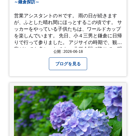
～鎌倉探訪～
営業アシスタントのＨです。 雨の日が続きます
が、ふとした晴れ間にほっとするこの頃です。 サ
ッカーをやっている子供たちは、ワールドカップ
を楽しんでいます。 先日、小４三男と鎌倉に日帰
りで行って参りました。 アジサイの時期で、観光
客がとても多かったです。 北鎌倉駅で降りて、明
公開 : 2026-06-18
月院⇒亀ヶ谷坂切通⇒「もやい工藝」で手仕事の
器を購入⇒お昼ご飯⇒鶴岡八幡宮⇒江ノ電で大仏
ブログを見る
へ。 江ノ島は時間切れで断念！ 明月院のアジサ
イは白にフチが紫のが特に素敵だと思いました。
中１次男が小学校の修学旅行で鎌倉に行った時に
お昼を食べてお勧めという「玉子焼おざわ」のだ
し巻き卵はとてもおいしかったです。 鶴岡八幡宮
のハスは時期が早かったですが、来月は見事だろ
うなぁ。 それでは、皆さん、梅雨冷えの日もござ
いますが、お元気でお過ごし下さい。