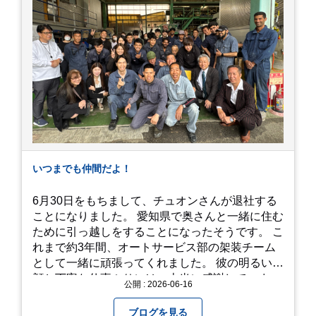
れているので、アジサイの中に囲まれるような感
覚で散策を楽しめます。 写真好きにはたまらない
「フォトジェニック」な景色 あじさい屋敷は、ど
こを切り取っても絵になる場所ばかり。 高い場所
からの眺望: 敷地が高い位置にあるため、あじさ
い越しに広がる茂原の景色を一望できます。 小道
での撮影: アジサイの小道を歩いている後ろ姿
は、とても幻想的で素敵な写真になりますよ。 梅
雨の季節特有の「しっとりと濡れたアジサイ」も
素敵ですし、晴れた日の「キラキラした光を浴び
たアジサイ」も最高です。ぜひカメラを持って出
いつまでも仲間だよ！
かけてみてください！ 訪問の際のポイント 動き
やすい靴で: 山の斜面を利用した農園ですので、
6月30日をもちまして、チュオンさんが退社する
歩き慣れた靴で行くのが安心です。 雨対策: 雨上
ことになりました。 愛知県で奥さんと一緒に住む
がりは足元が少し滑りやすくなることがありま
ために引っ越しをすることになったそうです。 こ
す。タオルや雨具を用意しておくと安心ですね。
れまで約3年間、オートサービス部の架装チーム
開花時期のチェック: その年の気候によって見頃
として一緒に頑張ってくれました。 彼の明るい笑
が少し前後します。出かける前に必ず公式情報や
顔と丁寧な仕事ぶりには、本当に感謝していま
公開 : 2026-06-16
SNSで見頃を確認しましょう！ おわりに 梅雨の
す。 6/15が最後の出勤となりました。 みんなで
時期を「我慢する期間」から「お出かけを楽しむ
撮影した記念写真を添付します。 チュオンさんの
ブログを見る