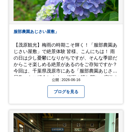
服部農園あじさい屋敷」
【茂原観光】梅雨の時期こそ輝く！「服部農園あ
じさい屋敷」で絶景体験 皆様、こんにちは！ 雨
の日は少し憂鬱になりがちですが、そんな季節だ
からこそ楽しめる絶景があるのをご存知ですか？
今回は、千葉県茂原市にある「服部農園あじさい
屋敷」をご紹介します。 梅雨の晴れ間に、家族や
公開 : 2026-06-16
友人とドライブがてら訪れるのにぴったりの癒や
しスポットです。 圧倒的なスケール！山一面を埋
ブログを見る
め尽くす「あじさい」 服部農園あじさい屋敷の魅
力は、なんといってもそのスケール感。約18,000
平方メートルの広大な敷地に、なんと250種類以
上・約20,000株ものアジサイが植えられていま
す。 山肌を埋め尽くすように咲き誇るブルー、ピ
ンク、紫のアジサイは圧巻の一言。 歩道が整備さ