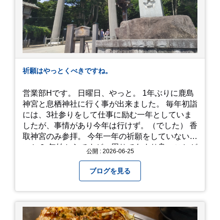
で、時と場合とタイミングと要相談で
す、、！！！
祈願はやっとくべきですね。
営業部Hです。 日曜日、やっと。 1年ぶりに鹿島
神宮と息栖神社に行く事が出来ました。 毎年初詣
には、3社参りをして仕事に励む一年としていま
したが、事情があり今年は行けず。（でした） 香
取神宮のみ参拝。 今年一年の祈願をしていないせ
いか？ 年始からですが、周りであまり良いことが
公開 : 2026-06-25
耳に入らずで。気掛かりな事がいくつか...。 年始
から、あっという間に半年が過ぎやっとこさ。 3
ブログを見る
日後のこと。不思議ですね。 気にかかる事1つ
目。友人の長期入院から退院の知らせあり！ 気に
かかる事2つ目。疎遠だった知人の訪問あり！ 気
にかかるetcが徐々に....。 気の持ちようと、タイ