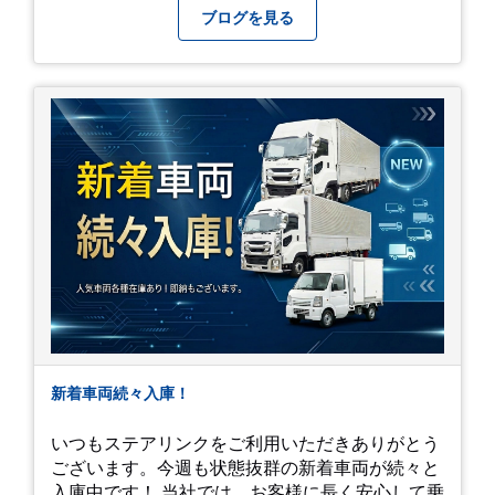
番になりますが皆様方くれぐれもご自愛ください
ブログを見る
新着車両続々入庫！
いつもステアリンクをご利用いただきありがとう
ございます。今週も状態抜群の新着車両が続々と
入庫中です！ 当社では、お客様に長く安心して乗