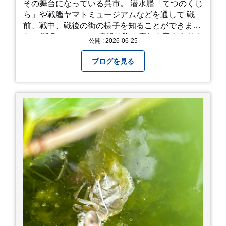
その舞台になっている呉市。 潜水艦「てつのくじ
ら」や戦艦ヤマトミュージアムなどを通して 戦
前、戦中、戦後の街の様子を知ることができまし
た。 戦争についての情報は胸の痛む内容もありま
公開 : 2026-06-25
すが、 改めて色々考えることができるので、行っ
て本当に良かったです！ そして美味しい物もたく
ブログを見る
さん。 写真は地元のスーパーで買った自分へのお
土産たち。 お好み焼きもやっぱり美味しいです
ね！ 広島また遊びに行きたいです♪