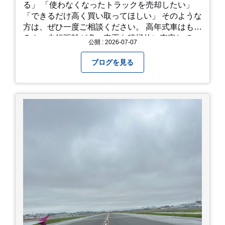
る」 「使わなくなったトラックを売却したい」
「できるだけ高く買い取ってほしい」 そのような
方は、ぜひ一度ご相談ください。 高年式車はもち
ろん、走行距離が多い車両も積極的に査定してい
公開 : 2026-07-07
ます。全国のお客様から多くのお問い合わせをい
ただいており、豊富な販売ネットワークを活かし
ブログを見る
た高価買取が可能です。