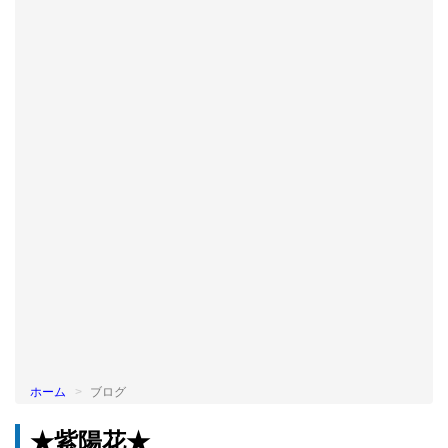
BLOG
ホーム
ブログ
★紫陽花★