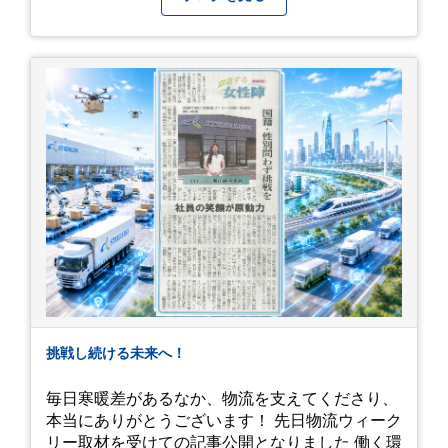
期間」に変えてくれる、そんな素敵な場所です。
今後のご活躍と新しいスタートを、みんなで応援
今年の初夏は、茂原のあじさいに会いに行ってみ
しましょう！ チュオンさん、今まで本当にありが
ませんか？ 皆様の素敵な週末の参考になれば嬉し
とうございました！
いです！
挑戦し続ける未来へ！
毎日寒暖差があるなか、物流を支えてくださり、
本当にありがとうございます！ 先日物流ウィーク
リー取材を受けての記事公開となりました 働く環