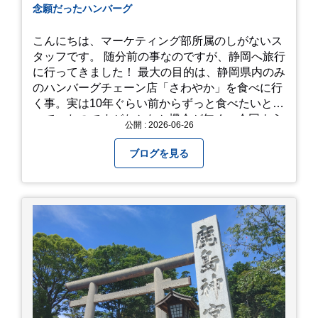
念願だったハンバーグ
こんにちは、マーケティング部所属のしがないス
タッフです。 随分前の事なのですが、静岡へ旅行
に行ってきました！ 最大の目的は、静岡県内のみ
のハンバーグチェーン店「さわやか」を食べに行
く事。実は10年ぐらい前からずっと食べたいと思
っていたのですがなかなか機会が無く、今回よう
公開 : 2026-06-26
やく叶いました。 当日は開店前から整理券をもら
って待機する事になったのですが、、10時頃にも
ブログを見る
らった整理券で、お店に入れるのは12時過ぎ頃で
した。大人気とは聞いていましたがここまでと
は、、！！ 駅前ショッピングモール内の店舗だっ
たのでお買い物をしつつ待機して遂に入店。ハン
バーグはレアな焼き加減でとってもジューシーで
最高に美味しかったです！！目の前で店員さんが
カットしてくれるのもとっても良かったです。 こ
れは何個でも行けてしまう勢い、、！！！ 皆様も
静岡へ行く予定がありましたら是非とも召し上が
って見てください！予約は行っていないようなの