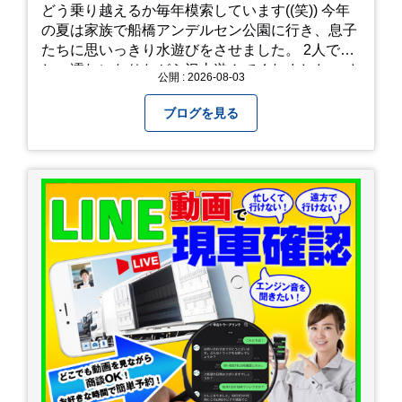
どう乗り越えるか毎年模索しています((笑)) 今年
の夏は家族で船橋アンデルセン公園に行き、息子
たちに思いっきり水遊びをさせました。 2人でび
しょ濡れになりながら沢山遊んでくれました。 さ
公開 : 2026-08-03
て、来年の猛暑はどう乗り越えるかまた模索して
みようと思います。
ブログを見る