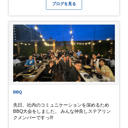
になってしまいましたが、お家には代々10年以上
ブログを見る
続く ヒメダカがいますが、そのメダカの池にはト
ンボが卵を産んで、ヤゴがいたり、変な虫が いた
りします。ヤゴはメダカを食べてしまうのでほん
とは別にしたいのですが、トンボに かえるところ
が見たくて飼ってみました。 が、途中までかえり
そうでしたが、だめなようでした。 秋にはたくさ
んのトンボが飛んでいますが、自然の中で成虫に
かえるというのは厳しいんだなと 実感しました。
私たち、生かされている以上、一所懸命何かをし
ないともったいないなと メダカのお池のトンボか
ら教えていただきました。
BBQ
先日、社内のコミュニケーションを深めるため
BBQ大会をしました。 みんな仲良しステアリン
クメンバーですっ!!!