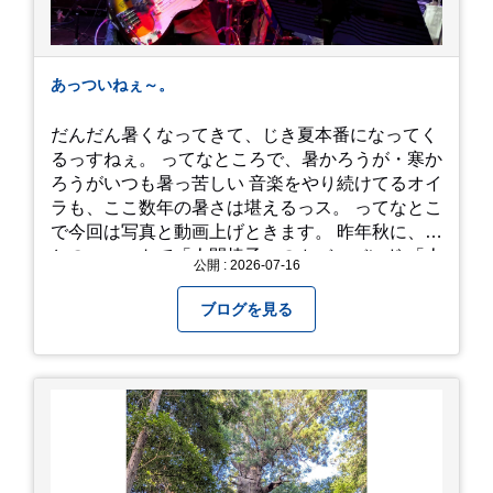
あっついねぇ～。
だんだん暑くなってきて、じき夏本番になってく
るっすねぇ。 ってなところで、暑かろうが・寒か
ろうがいつも暑っ苦しい 音楽をやり続けてるオイ
ラも、ここ数年の暑さは堪えるっス。 ってなとこ
で今回は写真と動画上げときます。 昨年秋に、娘
とのユニットで「人間椅子」のカバーバンド 「人
公開 : 2026-07-16
間イヌ」のライブ画像＆動画です。 一応非公開動
画にしており、娘のファンからもアップしてくれ
ブログを見る
と たくさんお願いされてやす。本人から「メ
ッ！」とされているので ここだけの公開としま
す。 非常に暑苦しいのでご観覧される方は、ご注
意くださいませ。 では、熱中症に気を付けて、お
過ごしください。
https://youtu.be/QWVP8qzpsUE