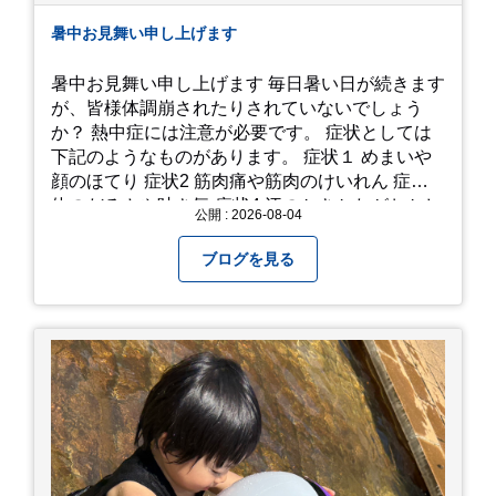
暑中お見舞い申し上げます
暑中お見舞い申し上げます 毎日暑い日が続きます
が、皆様体調崩されたりされていないでしょう
か？ 熱中症には注意が必要です。 症状としては
下記のようなものがあります。 症状１ めまいや
顔のほてり 症状2 筋肉痛や筋肉のけいれん 症状3
体のだるさや吐き気 症状4 汗のかきかたがおかし
公開 : 2026-08-04
い 症状5 体温が高い、皮ふの異常 症状6 呼びかけ
に反応しない、まっすぐ歩けない 症状7 水分補給
ブログを見る
ができない もし、熱中症かなと思ったら… □すぐ
に医療機関へ相談、または救急車を呼びましょう
□涼しい場所へ移動しましょう □衣服を脱がし、
体を冷やして体温を下げましょう □塩分や水分を
補給しましょう 一番大切な命を守って、夏を乗り
切りましょう！