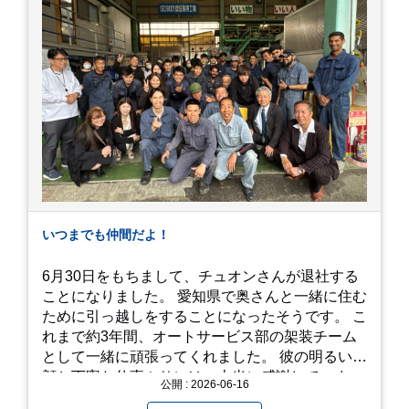
ンク、紫のアジサイは圧巻の一言。 歩道が整備さ
れているので、アジサイの中に囲まれるような感
覚で散策を楽しめます。 写真好きにはたまらない
「フォトジェニック」な景色 あじさい屋敷は、ど
こを切り取っても絵になる場所ばかり。 高い場所
からの眺望: 敷地が高い位置にあるため、あじさ
い越しに広がる茂原の景色を一望できます。 小道
での撮影: アジサイの小道を歩いている後ろ姿
は、とても幻想的で素敵な写真になりますよ。 梅
雨の季節特有の「しっとりと濡れたアジサイ」も
素敵ですし、晴れた日の「キラキラした光を浴び
たアジサイ」も最高です。ぜひカメラを持って出
いつまでも仲間だよ！
かけてみてください！ 訪問の際のポイント 動き
やすい靴で: 山の斜面を利用した農園ですので、
6月30日をもちまして、チュオンさんが退社する
歩き慣れた靴で行くのが安心です。 雨対策: 雨上
ことになりました。 愛知県で奥さんと一緒に住む
がりは足元が少し滑りやすくなることがありま
ために引っ越しをすることになったそうです。 こ
す。タオルや雨具を用意しておくと安心ですね。
れまで約3年間、オートサービス部の架装チーム
開花時期のチェック: その年の気候によって見頃
として一緒に頑張ってくれました。 彼の明るい笑
が少し前後します。出かける前に必ず公式情報や
顔と丁寧な仕事ぶりには、本当に感謝していま
公開 : 2026-06-16
SNSで見頃を確認しましょう！ おわりに 梅雨の
す。 6/15が最後の出勤となりました。 みんなで