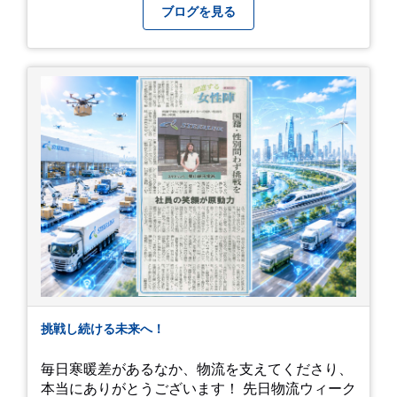
時期を「我慢する期間」から「お出かけを楽しむ
撮影した記念写真を添付します。 チュオンさんの
ブログを見る
期間」に変えてくれる、そんな素敵な場所です。
今後のご活躍と新しいスタートを、みんなで応援
今年の初夏は、茂原のあじさいに会いに行ってみ
しましょう！ チュオンさん、今まで本当にありが
ませんか？ 皆様の素敵な週末の参考になれば嬉し
とうございました！
いです！
挑戦し続ける未来へ！
毎日寒暖差があるなか、物流を支えてくださり、
本当にありがとうございます！ 先日物流ウィーク