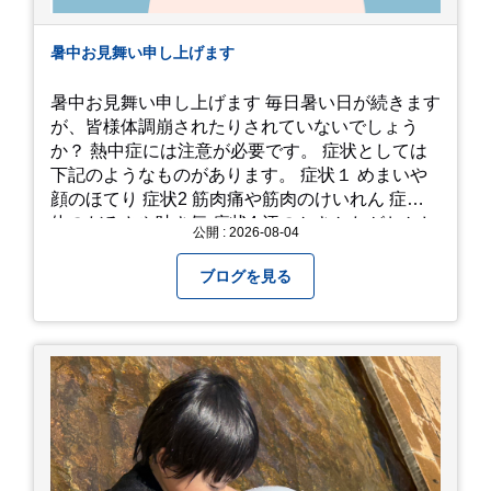
暑中お見舞い申し上げます
暑中お見舞い申し上げます 毎日暑い日が続きます
が、皆様体調崩されたりされていないでしょう
か？ 熱中症には注意が必要です。 症状としては
下記のようなものがあります。 症状１ めまいや
顔のほてり 症状2 筋肉痛や筋肉のけいれん 症状3
体のだるさや吐き気 症状4 汗のかきかたがおかし
公開 : 2026-08-04
い 症状5 体温が高い、皮ふの異常 症状6 呼びかけ
に反応しない、まっすぐ歩けない 症状7 水分補給
ブログを見る
ができない もし、熱中症かなと思ったら… □すぐ
に医療機関へ相談、または救急車を呼びましょう
□涼しい場所へ移動しましょう □衣服を脱がし、
体を冷やして体温を下げましょう □塩分や水分を
補給しましょう 一番大切な命を守って、夏を乗り
切りましょう！