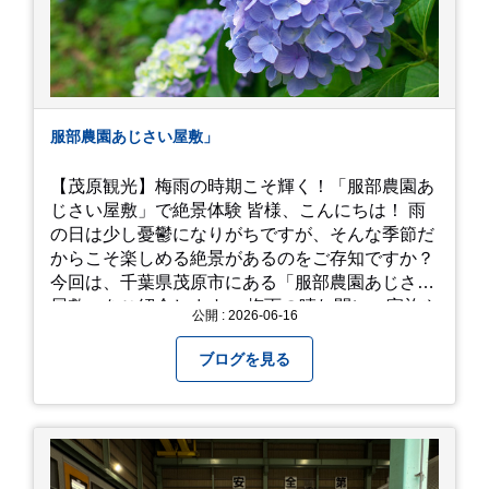
服部農園あじさい屋敷」
【茂原観光】梅雨の時期こそ輝く！「服部農園あ
じさい屋敷」で絶景体験 皆様、こんにちは！ 雨
の日は少し憂鬱になりがちですが、そんな季節だ
からこそ楽しめる絶景があるのをご存知ですか？
今回は、千葉県茂原市にある「服部農園あじさい
屋敷」をご紹介します。 梅雨の晴れ間に、家族や
公開 : 2026-06-16
友人とドライブがてら訪れるのにぴったりの癒や
しスポットです。 圧倒的なスケール！山一面を埋
ブログを見る
め尽くす「あじさい」 服部農園あじさい屋敷の魅
力は、なんといってもそのスケール感。約18,000
平方メートルの広大な敷地に、なんと250種類以
上・約20,000株ものアジサイが植えられていま
す。 山肌を埋め尽くすように咲き誇るブルー、ピ