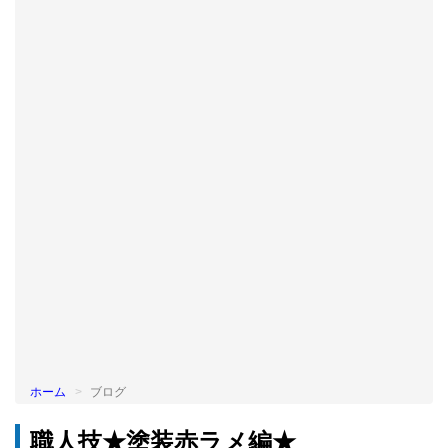
BLOG
ホーム
ブログ
職人技★塗装赤ラメ編★