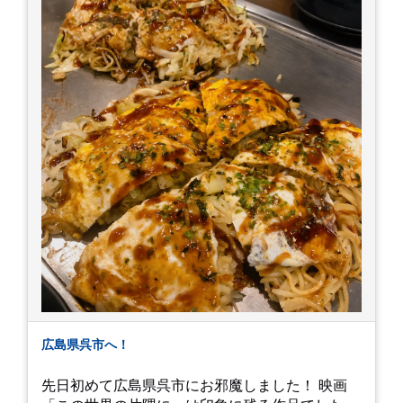
にかかるetcが徐々に....。 気の持ちようと、タイ
ミングかもしれませんが。お宮参りはお薦めで
す。
広島県呉市へ！
先日初めて広島県呉市にお邪魔しました！ 映画