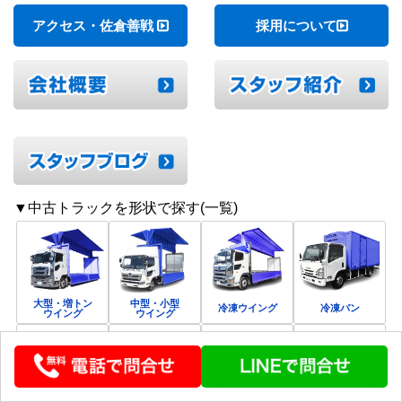
力を重ねてまいります！
アクセス・佐倉善戦
採用について
▼中古トラックを形状で探す(一覧)
大型・増トン
中型・小型
冷凍ウイング
冷凍バン
ウイング
ウイング