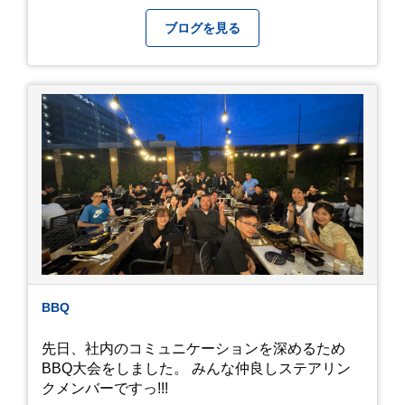
きたいものです。 さて、すっかり題名とは違う話
になってしまいましたが、お家には代々10年以上
ブログを見る
続く ヒメダカがいますが、そのメダカの池にはト
ンボが卵を産んで、ヤゴがいたり、変な虫が いた
りします。ヤゴはメダカを食べてしまうのでほん
とは別にしたいのですが、トンボに かえるところ
が見たくて飼ってみました。 が、途中までかえり
そうでしたが、だめなようでした。 秋にはたくさ
んのトンボが飛んでいますが、自然の中で成虫に
かえるというのは厳しいんだなと 実感しました。
私たち、生かされている以上、一所懸命何かをし
ないともったいないなと メダカのお池のトンボか
ら教えていただきました。
BBQ
先日、社内のコミュニケーションを深めるため
BBQ大会をしました。 みんな仲良しステアリン
クメンバーですっ!!!