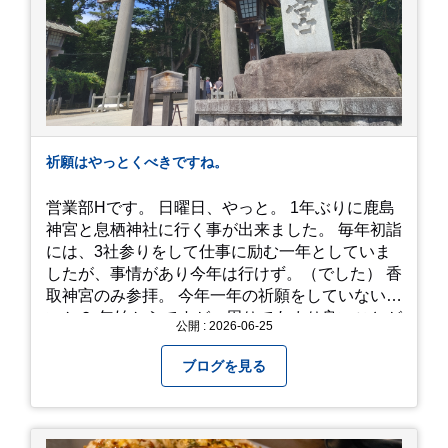
って見てください！予約は行っていないようなの
で、時と場合とタイミングと要相談で
す、、！！！
祈願はやっとくべきですね。
営業部Hです。 日曜日、やっと。 1年ぶりに鹿島
神宮と息栖神社に行く事が出来ました。 毎年初詣
には、3社参りをして仕事に励む一年としていま
したが、事情があり今年は行けず。（でした） 香
取神宮のみ参拝。 今年一年の祈願をしていないせ
いか？ 年始からですが、周りであまり良いことが
公開 : 2026-06-25
耳に入らずで。気掛かりな事がいくつか...。 年始
から、あっという間に半年が過ぎやっとこさ。 3
ブログを見る
日後のこと。不思議ですね。 気にかかる事1つ
目。友人の長期入院から退院の知らせあり！ 気に
かかる事2つ目。疎遠だった知人の訪問あり！ 気