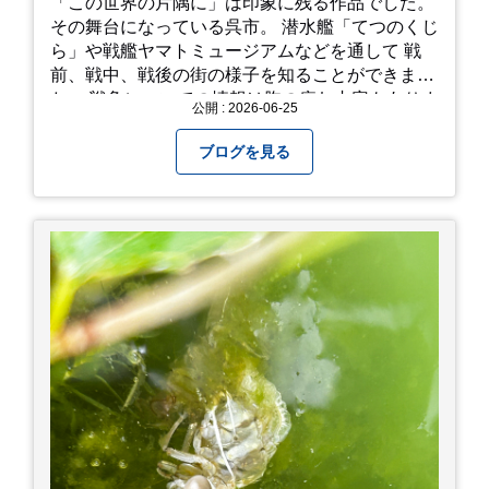
「この世界の片隅に」は印象に残る作品でした。
その舞台になっている呉市。 潜水艦「てつのくじ
ら」や戦艦ヤマトミュージアムなどを通して 戦
前、戦中、戦後の街の様子を知ることができまし
た。 戦争についての情報は胸の痛む内容もありま
公開 : 2026-06-25
すが、 改めて色々考えることができるので、行っ
て本当に良かったです！ そして美味しい物もたく
ブログを見る
さん。 写真は地元のスーパーで買った自分へのお
土産たち。 お好み焼きもやっぱり美味しいです
ね！ 広島また遊びに行きたいです♪