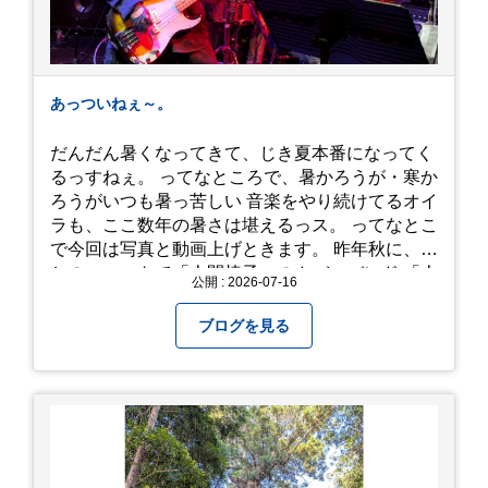
あっついねぇ～。
だんだん暑くなってきて、じき夏本番になってく
るっすねぇ。 ってなところで、暑かろうが・寒か
ろうがいつも暑っ苦しい 音楽をやり続けてるオイ
ラも、ここ数年の暑さは堪えるっス。 ってなとこ
で今回は写真と動画上げときます。 昨年秋に、娘
とのユニットで「人間椅子」のカバーバンド 「人
公開 : 2026-07-16
間イヌ」のライブ画像＆動画です。 一応非公開動
画にしており、娘のファンからもアップしてくれ
ブログを見る
と たくさんお願いされてやす。本人から「メ
ッ！」とされているので ここだけの公開としま
す。 非常に暑苦しいのでご観覧される方は、ご注
意くださいませ。 では、熱中症に気を付けて、お
過ごしください。
https://youtu.be/QWVP8qzpsUE