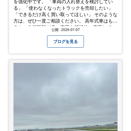
を強化中です。 「車両の入れ替えを検討してい
る」 「使わなくなったトラックを売却したい」
「できるだけ高く買い取ってほしい」 そのような
方は、ぜひ一度ご相談ください。 高年式車はもち
ろん、走行距離が多い車両も積極的に査定してい
公開 : 2026-07-07
ます。全国のお客様から多くのお問い合わせをい
ただいており、豊富な販売ネットワークを活かし
ブログを見る
た高価買取が可能です。