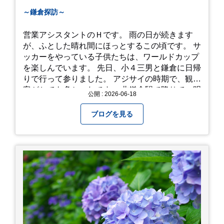
～鎌倉探訪～
営業アシスタントのＨです。 雨の日が続きます
が、ふとした晴れ間にほっとするこの頃です。 サ
ッカーをやっている子供たちは、ワールドカップ
を楽しんでいます。 先日、小４三男と鎌倉に日帰
りで行って参りました。 アジサイの時期で、観光
客がとても多かったです。 北鎌倉駅で降りて、明
公開 : 2026-06-18
月院⇒亀ヶ谷坂切通⇒「もやい工藝」で手仕事の
器を購入⇒お昼ご飯⇒鶴岡八幡宮⇒江ノ電で大仏
ブログを見る
へ。 江ノ島は時間切れで断念！ 明月院のアジサ
イは白にフチが紫のが特に素敵だと思いました。
中１次男が小学校の修学旅行で鎌倉に行った時に
お昼を食べてお勧めという「玉子焼おざわ」のだ
し巻き卵はとてもおいしかったです。 鶴岡八幡宮
のハスは時期が早かったですが、来月は見事だろ
うなぁ。 それでは、皆さん、梅雨冷えの日もござ
いますが、お元気でお過ごし下さい。