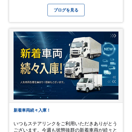
るのも、いいものですね！(^^ゞ これから暑さ本
番になりますが皆様方くれぐれもご自愛ください
ブログを見る
新着車両続々入庫！
いつもステアリンクをご利用いただきありがとう
ございます。今週も状態抜群の新着車両が続々と