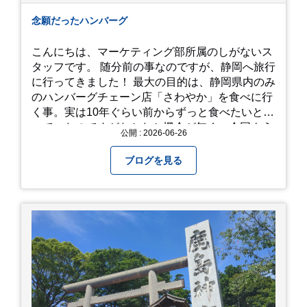
念願だったハンバーグ
こんにちは、マーケティング部所属のしがないス
タッフです。 随分前の事なのですが、静岡へ旅行
に行ってきました！ 最大の目的は、静岡県内のみ
のハンバーグチェーン店「さわやか」を食べに行
く事。実は10年ぐらい前からずっと食べたいと思
っていたのですがなかなか機会が無く、今回よう
公開 : 2026-06-26
やく叶いました。 当日は開店前から整理券をもら
って待機する事になったのですが、、10時頃にも
ブログを見る
らった整理券で、お店に入れるのは12時過ぎ頃で
した。大人気とは聞いていましたがここまでと
は、、！！ 駅前ショッピングモール内の店舗だっ
たのでお買い物をしつつ待機して遂に入店。ハン
バーグはレアな焼き加減でとってもジューシーで
最高に美味しかったです！！目の前で店員さんが
カットしてくれるのもとっても良かったです。 こ
れは何個でも行けてしまう勢い、、！！！ 皆様も
静岡へ行く予定がありましたら是非とも召し上が