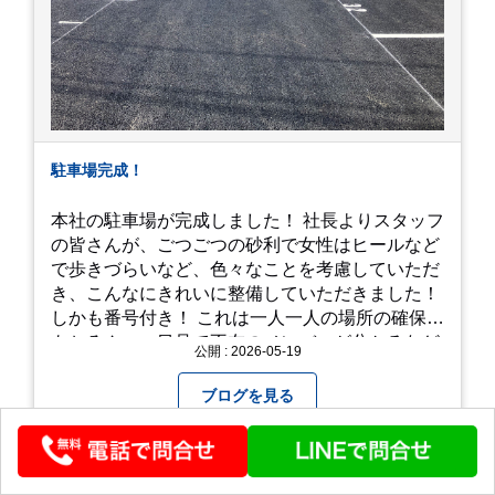
駐車場完成！
本社の駐車場が完成しました！ 社長よりスタッフ
の皆さんが、ごつごつの砂利で女性はヒールなど
で歩きづらいなど、色々なことを考慮していただ
き、こんなにきれいに整備していただきました！
しかも番号付き！ これは一人一人の場所の確保は
もちろん、一目見て不在のメンバーが分かるなど
公開 : 2026-05-19
「環境整備」となっております！ 私たちの会社で
は毎月「環境整備点検」を実施し、お客様や共に
ブログを見る
働くスタッフの為、会社を皆で良くしていく取り
組みを実施しております！ 心一新！これからも努
力を重ねてまいります！
アクセス・佐倉善戦
採用について