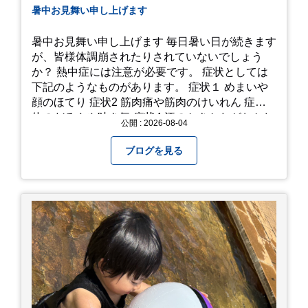
暑中お見舞い申し上げます
暑中お見舞い申し上げます 毎日暑い日が続きます
が、皆様体調崩されたりされていないでしょう
か？ 熱中症には注意が必要です。 症状としては
下記のようなものがあります。 症状１ めまいや
顔のほてり 症状2 筋肉痛や筋肉のけいれん 症状3
体のだるさや吐き気 症状4 汗のかきかたがおかし
公開 : 2026-08-04
い 症状5 体温が高い、皮ふの異常 症状6 呼びかけ
に反応しない、まっすぐ歩けない 症状7 水分補給
ブログを見る
ができない もし、熱中症かなと思ったら… □すぐ
に医療機関へ相談、または救急車を呼びましょう
□涼しい場所へ移動しましょう □衣服を脱がし、
体を冷やして体温を下げましょう □塩分や水分を
補給しましょう 一番大切な命を守って、夏を乗り
切りましょう！