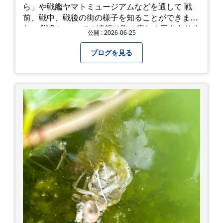
ら」や戦艦ヤマトミュージアムなどを通して 戦
前、戦中、戦後の街の様子を知ることができまし
た。 戦争についての情報は胸の痛む内容もありま
公開 : 2026-06-25
すが、 改めて色々考えることができるので、行っ
て本当に良かったです！ そして美味しい物もたく
ブログを見る
さん。 写真は地元のスーパーで買った自分へのお
土産たち。 お好み焼きもやっぱり美味しいです
ね！ 広島また遊びに行きたいです♪