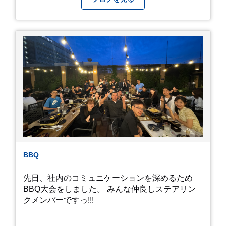
続く ヒメダカがいますが、そのメダカの池にはト
ンボが卵を産んで、ヤゴがいたり、変な虫が いた
りします。ヤゴはメダカを食べてしまうのでほん
とは別にしたいのですが、トンボに かえるところ
が見たくて飼ってみました。 が、途中までかえり
そうでしたが、だめなようでした。 秋にはたくさ
んのトンボが飛んでいますが、自然の中で成虫に
かえるというのは厳しいんだなと 実感しました。
私たち、生かされている以上、一所懸命何かをし
ないともったいないなと メダカのお池のトンボか
ら教えていただきました。
BBQ
先日、社内のコミュニケーションを深めるため
BBQ大会をしました。 みんな仲良しステアリン
クメンバーですっ!!!