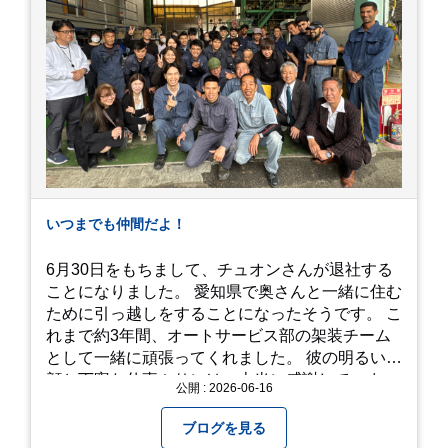
覚で散策を楽しめます。 写真好きにはたまらない
「フォトジェニック」な景色 あじさい屋敷は、ど
こを切り取っても絵になる場所ばかり。 高い場所
からの眺望: 敷地が高い位置にあるため、あじさ
い越しに広がる茂原の景色を一望できます。 小道
での撮影: アジサイの小道を歩いている後ろ姿
は、とても幻想的で素敵な写真になりますよ。 梅
雨の季節特有の「しっとりと濡れたアジサイ」も
素敵ですし、晴れた日の「キラキラした光を浴び
たアジサイ」も最高です。ぜひカメラを持って出
いつまでも仲間だよ！
かけてみてください！ 訪問の際のポイント 動き
やすい靴で: 山の斜面を利用した農園ですので、
6月30日をもちまして、チュオンさんが退社する
歩き慣れた靴で行くのが安心です。 雨対策: 雨上
ことになりました。 愛知県で奥さんと一緒に住む
がりは足元が少し滑りやすくなることがありま
ために引っ越しをすることになったそうです。 こ
す。タオルや雨具を用意しておくと安心ですね。
れまで約3年間、オートサービス部の架装チーム
開花時期のチェック: その年の気候によって見頃
として一緒に頑張ってくれました。 彼の明るい笑
が少し前後します。出かける前に必ず公式情報や
顔と丁寧な仕事ぶりには、本当に感謝していま
公開 : 2026-06-16
SNSで見頃を確認しましょう！ おわりに 梅雨の
す。 6/15が最後の出勤となりました。 みんなで
時期を「我慢する期間」から「お出かけを楽しむ
撮影した記念写真を添付します。 チュオンさんの
ブログを見る
期間」に変えてくれる、そんな素敵な場所です。
今後のご活躍と新しいスタートを、みんなで応援