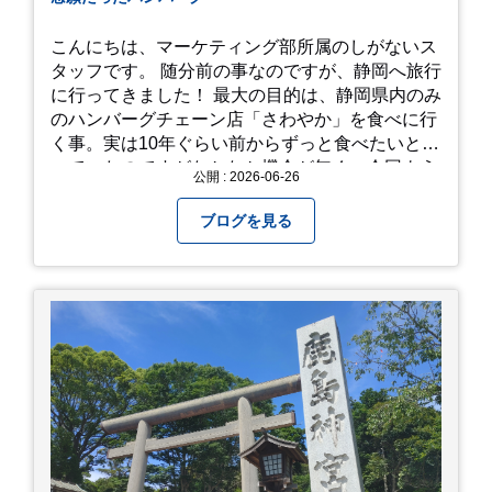
こんにちは、マーケティング部所属のしがないス
タッフです。 随分前の事なのですが、静岡へ旅行
に行ってきました！ 最大の目的は、静岡県内のみ
のハンバーグチェーン店「さわやか」を食べに行
く事。実は10年ぐらい前からずっと食べたいと思
っていたのですがなかなか機会が無く、今回よう
公開 : 2026-06-26
やく叶いました。 当日は開店前から整理券をもら
って待機する事になったのですが、、10時頃にも
ブログを見る
らった整理券で、お店に入れるのは12時過ぎ頃で
した。大人気とは聞いていましたがここまでと
は、、！！ 駅前ショッピングモール内の店舗だっ
たのでお買い物をしつつ待機して遂に入店。ハン
バーグはレアな焼き加減でとってもジューシーで
最高に美味しかったです！！目の前で店員さんが
カットしてくれるのもとっても良かったです。 こ
れは何個でも行けてしまう勢い、、！！！ 皆様も
静岡へ行く予定がありましたら是非とも召し上が
って見てください！予約は行っていないようなの
で、時と場合とタイミングと要相談で