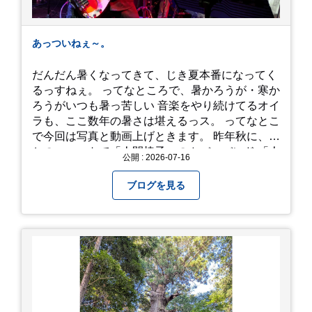
あっついねぇ～。
だんだん暑くなってきて、じき夏本番になってく
るっすねぇ。 ってなところで、暑かろうが・寒か
ろうがいつも暑っ苦しい 音楽をやり続けてるオイ
ラも、ここ数年の暑さは堪えるっス。 ってなとこ
で今回は写真と動画上げときます。 昨年秋に、娘
とのユニットで「人間椅子」のカバーバンド 「人
公開 : 2026-07-16
間イヌ」のライブ画像＆動画です。 一応非公開動
画にしており、娘のファンからもアップしてくれ
ブログを見る
と たくさんお願いされてやす。本人から「メ
ッ！」とされているので ここだけの公開としま
す。 非常に暑苦しいのでご観覧される方は、ご注
意くださいませ。 では、熱中症に気を付けて、お
過ごしください。
https://youtu.be/QWVP8qzpsUE