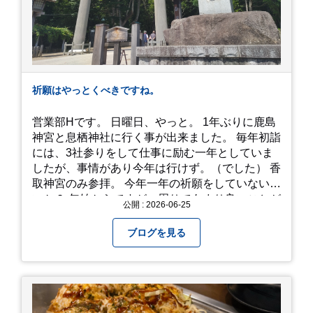
す、、！！！
祈願はやっとくべきですね。
営業部Hです。 日曜日、やっと。 1年ぶりに鹿島
神宮と息栖神社に行く事が出来ました。 毎年初詣
には、3社参りをして仕事に励む一年としていま
したが、事情があり今年は行けず。（でした） 香
取神宮のみ参拝。 今年一年の祈願をしていないせ
いか？ 年始からですが、周りであまり良いことが
公開 : 2026-06-25
耳に入らずで。気掛かりな事がいくつか...。 年始
から、あっという間に半年が過ぎやっとこさ。 3
ブログを見る
日後のこと。不思議ですね。 気にかかる事1つ
目。友人の長期入院から退院の知らせあり！ 気に
かかる事2つ目。疎遠だった知人の訪問あり！ 気
にかかるetcが徐々に....。 気の持ちようと、タイ
ミングかもしれませんが。お宮参りはお薦めで