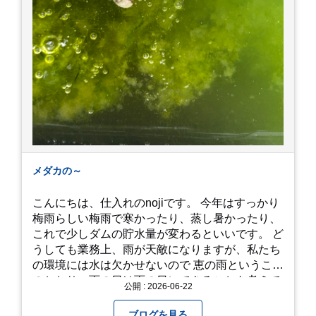
メダカの～
こんにちは、仕入れのnojiです。 今年はすっかり
梅雨らしい梅雨で寒かったり、蒸し暑かったり、
これで少しダムの貯水量が変わるといいです。 ど
うしても業務上、雨が天敵になりますが、私たち
の環境には水は欠かせないので 恵の雨というこば
のとおり、雨の日は雨の日にできることを考えて
公開 : 2026-06-22
きたいものです。 さて、すっかり題名とは違う話
になってしまいましたが、お家には代々10年以上
ブログを見る