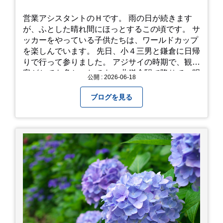
営業アシスタントのＨです。 雨の日が続きます
が、ふとした晴れ間にほっとするこの頃です。 サ
ッカーをやっている子供たちは、ワールドカップ
を楽しんでいます。 先日、小４三男と鎌倉に日帰
りで行って参りました。 アジサイの時期で、観光
客がとても多かったです。 北鎌倉駅で降りて、明
公開 : 2026-06-18
月院⇒亀ヶ谷坂切通⇒「もやい工藝」で手仕事の
器を購入⇒お昼ご飯⇒鶴岡八幡宮⇒江ノ電で大仏
ブログを見る
へ。 江ノ島は時間切れで断念！ 明月院のアジサ
イは白にフチが紫のが特に素敵だと思いました。
中１次男が小学校の修学旅行で鎌倉に行った時に
お昼を食べてお勧めという「玉子焼おざわ」のだ
し巻き卵はとてもおいしかったです。 鶴岡八幡宮
のハスは時期が早かったですが、来月は見事だろ
うなぁ。 それでは、皆さん、梅雨冷えの日もござ
いますが、お元気でお過ごし下さい。