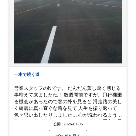
一本で続く道
営業スタッフのNです。 だんだん蒸し暑く感じる
事増えて来ましたね！ 数週間前ですが、飛行機乗
る機会があったので窓の外を見ると 滑走路の美し
く綺麗に真っ直ぐな路を見て 人生を振り返って
色々思い出したりしました… 心が洗われるような
気持ちにもなりました。 たまにこういう景色も見
公開 : 2026-07-06
るのも、いいものですね！(^^ゞ これから暑さ本
番になりますが皆様方くれぐれもご自愛ください