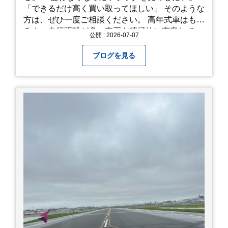
「できるだけ高く買い取ってほしい」 そのような
方は、ぜひ一度ご相談ください。 高年式車はもち
ろん、走行距離が多い車両も積極的に査定してい
公開 : 2026-07-07
ます。全国のお客様から多くのお問い合わせをい
ただいており、豊富な販売ネットワークを活かし
ブログを見る
た高価買取が可能です。