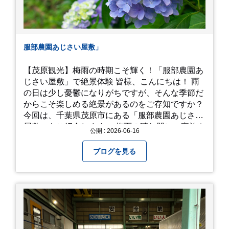
服部農園あじさい屋敷」
【茂原観光】梅雨の時期こそ輝く！「服部農園あ
じさい屋敷」で絶景体験 皆様、こんにちは！ 雨
の日は少し憂鬱になりがちですが、そんな季節だ
からこそ楽しめる絶景があるのをご存知ですか？
今回は、千葉県茂原市にある「服部農園あじさい
屋敷」をご紹介します。 梅雨の晴れ間に、家族や
公開 : 2026-06-16
友人とドライブがてら訪れるのにぴったりの癒や
しスポットです。 圧倒的なスケール！山一面を埋
ブログを見る
め尽くす「あじさい」 服部農園あじさい屋敷の魅
力は、なんといってもそのスケール感。約18,000
平方メートルの広大な敷地に、なんと250種類以
上・約20,000株ものアジサイが植えられていま
す。 山肌を埋め尽くすように咲き誇るブルー、ピ
ンク、紫のアジサイは圧巻の一言。 歩道が整備さ
れているので、アジサイの中に囲まれるような感