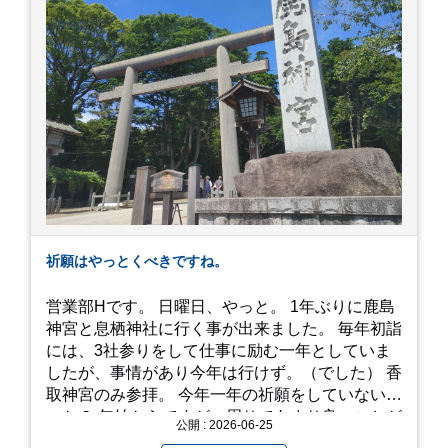
最高に美味しかったです！！目の前で店員さんが
カットしてくれるのもとっても良かったです。 こ
れは何個でも行けてしまう勢い、、！！！ 皆様も
静岡へ行く予定がありましたら是非とも召し上が
って見てください！予約は行っていないようなの
で、時と場合とタイミングと要相談で
す、、！！！
祈願はやっとくべきですね。
営業部Hです。 日曜日、やっと。 1年ぶりに鹿島
神宮と息栖神社に行く事が出来ました。 毎年初詣
には、3社参りをして仕事に励む一年としていま
したが、事情があり今年は行けず。（でした） 香
取神宮のみ参拝。 今年一年の祈願をしていないせ
いか？ 年始からですが、周りであまり良いことが
公開 : 2026-06-25
耳に入らずで。気掛かりな事がいくつか...。 年始