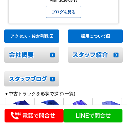
公開 : 2026-05-19
「環境整備」となっております！ 私たちの会社で
は毎月「環境整備点検」を実施し、お客様や共に
ブログを見る
働くスタッフの為、会社を皆で良くしていく取り
組みを実施しております！ 心一新！これからも努
力を重ねてまいります！
アクセス・佐倉善戦
採用について
▼中古トラックを形状で探す(一覧)
大型・増トン
中型・小型
冷凍ウイング
冷凍バン
ウイング
ウイング