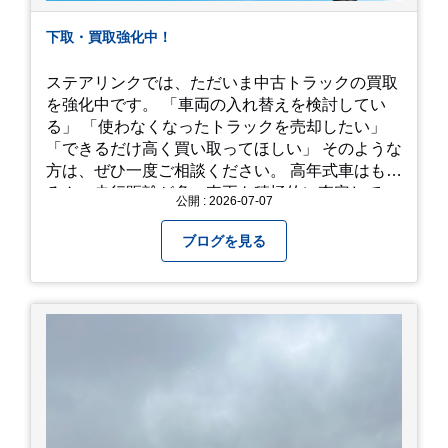
下取・買取強化中！
ステアリンクでは、ただいま中古トラックの買取
を強化中です。 「車両の入れ替えを検討してい
る」 「使わなくなったトラックを売却したい」
「できるだけ高く買い取ってほしい」 そのような
方は、ぜひ一度ご相談ください。 高年式車はもち
ろん、走行距離が多い車両も積極的に査定してい
公開 : 2026-07-07
ます。全国のお客様から多くのお問い合わせをい
ただいており、豊富な販売ネットワークを活かし
ブログを見る
た高価買取が可能です。