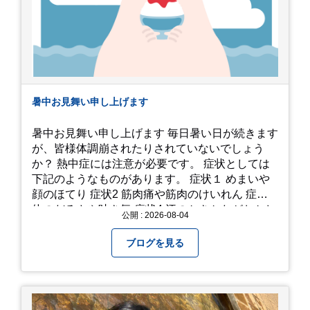
暑中お見舞い申し上げます
暑中お見舞い申し上げます 毎日暑い日が続きます
が、皆様体調崩されたりされていないでしょう
か？ 熱中症には注意が必要です。 症状としては
下記のようなものがあります。 症状１ めまいや
顔のほてり 症状2 筋肉痛や筋肉のけいれん 症状3
体のだるさや吐き気 症状4 汗のかきかたがおかし
公開 : 2026-08-04
い 症状5 体温が高い、皮ふの異常 症状6 呼びかけ
に反応しない、まっすぐ歩けない 症状7 水分補給
ブログを見る
ができない もし、熱中症かなと思ったら… □すぐ
に医療機関へ相談、または救急車を呼びましょう
□涼しい場所へ移動しましょう □衣服を脱がし、
体を冷やして体温を下げましょう □塩分や水分を