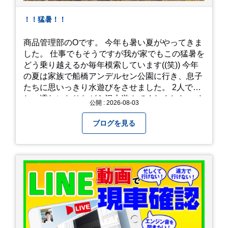
！！猛暑！！
商品管理部のOです。 今年も暑い夏がやってきま
した。 仕事でもそうですが我が家でもこの猛暑を
どう乗り越えるか毎年模索しています((笑)) 今年
の夏は家族で船橋アンデルセン公園に行き、息子
たちに思いっきり水遊びをさせました。 2人でび
しょ濡れになりながら沢山遊んでくれました。 さ
公開 : 2026-08-03
て、来年の猛暑はどう乗り越えるかまた模索して
みようと思います。
ブログを見る