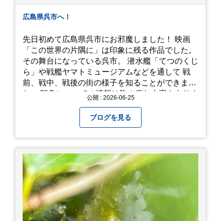
広島県呉市へ！
先日初めて広島県呉市にお邪魔しました！ 映画
「この世界の片隅に」は印象に残る作品でした。
その舞台になっている呉市。 潜水艦「てつのくじ
ら」や戦艦ヤマトミュージアムなどを通して 戦
前、戦中、戦後の街の様子を知ることができまし
た。 戦争についての情報は胸の痛む内容もありま
公開 : 2026-06-25
すが、 改めて色々考えることができるので、行っ
て本当に良かったです！ そして美味しい物もたく
ブログを見る
さん。 写真は地元のスーパーで買った自分へのお
土産たち。 お好み焼きもやっぱり美味しいです
ね！ 広島また遊びに行きたいです♪