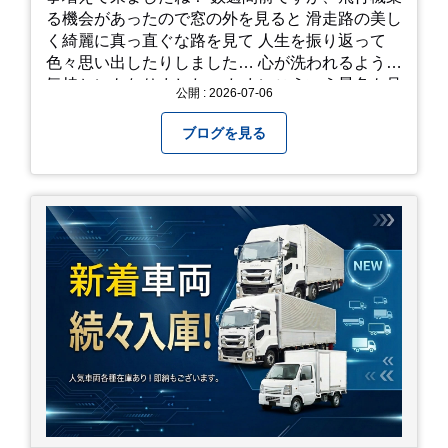
る機会があったので窓の外を見ると 滑走路の美し
く綺麗に真っ直ぐな路を見て 人生を振り返って
色々思い出したりしました… 心が洗われるような
気持ちにもなりました。 たまにこういう景色も見
公開 : 2026-07-06
るのも、いいものですね！(^^ゞ これから暑さ本
番になりますが皆様方くれぐれもご自愛ください
ブログを見る