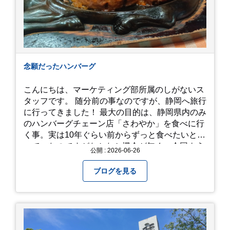
念願だったハンバーグ
こんにちは、マーケティング部所属のしがないス
タッフです。 随分前の事なのですが、静岡へ旅行
に行ってきました！ 最大の目的は、静岡県内のみ
のハンバーグチェーン店「さわやか」を食べに行
く事。実は10年ぐらい前からずっと食べたいと思
っていたのですがなかなか機会が無く、今回よう
公開 : 2026-06-26
やく叶いました。 当日は開店前から整理券をもら
って待機する事になったのですが、、10時頃にも
ブログを見る
らった整理券で、お店に入れるのは12時過ぎ頃で
した。大人気とは聞いていましたがここまでと
は、、！！ 駅前ショッピングモール内の店舗だっ
たのでお買い物をしつつ待機して遂に入店。ハン
バーグはレアな焼き加減でとってもジューシーで