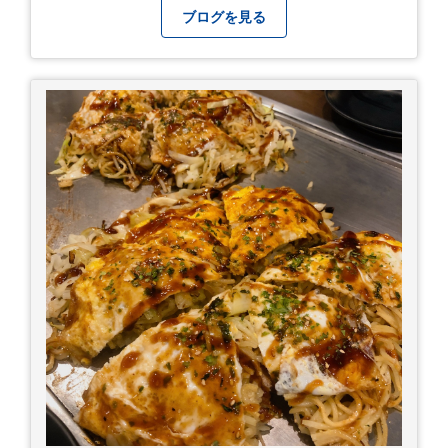
から、あっという間に半年が過ぎやっとこさ。 3
ブログを見る
日後のこと。不思議ですね。 気にかかる事1つ
目。友人の長期入院から退院の知らせあり！ 気に
かかる事2つ目。疎遠だった知人の訪問あり！ 気
にかかるetcが徐々に....。 気の持ちようと、タイ
ミングかもしれませんが。お宮参りはお薦めで
す。