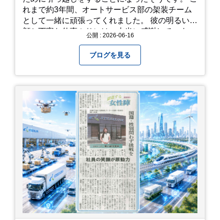
す。タオルや雨具を用意しておくと安心ですね。
れまで約3年間、オートサービス部の架装チーム
開花時期のチェック: その年の気候によって見頃
として一緒に頑張ってくれました。 彼の明るい笑
が少し前後します。出かける前に必ず公式情報や
顔と丁寧な仕事ぶりには、本当に感謝していま
公開 : 2026-06-16
SNSで見頃を確認しましょう！ おわりに 梅雨の
す。 6/15が最後の出勤となりました。 みんなで
時期を「我慢する期間」から「お出かけを楽しむ
撮影した記念写真を添付します。 チュオンさんの
ブログを見る
期間」に変えてくれる、そんな素敵な場所です。
今後のご活躍と新しいスタートを、みんなで応援
今年の初夏は、茂原のあじさいに会いに行ってみ
しましょう！ チュオンさん、今まで本当にありが
ませんか？ 皆様の素敵な週末の参考になれば嬉し
とうございました！
いです！