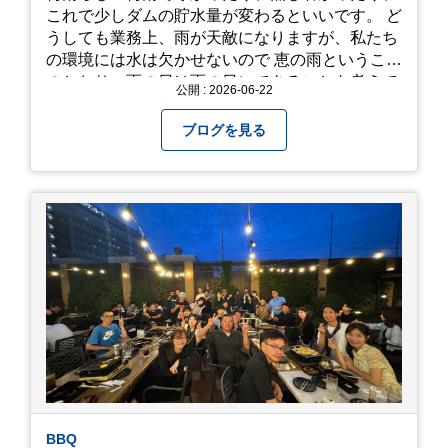
これで少しダムの貯水量が変わるといいです。 ど
うしても業務上、雨が天敵になりますが、私たち
の環境には水は欠かせないので 恵の雨というこば
のとおり、雨の日は雨の日にできることを考えて
公開 : 2026-06-22
きたいものです。 さて、すっかり題名とは違う話
になってしまいましたが、お家には代々10年以上
ブログを見る
続く ヒメダカがいますが、そのメダカの池にはト
ンボが卵を産んで、ヤゴがいたり、変な虫が いた
りします。ヤゴはメダカを食べてしまうのでほん
とは別にしたいのですが、トンボに かえるところ
が見たくて飼ってみました。 が、途中までかえり
そうでしたが、だめなようでした。 秋にはたくさ
んのトンボが飛んでいますが、自然の中で成虫に
かえるというのは厳しいんだなと 実感しました。
私たち、生かされている以上、一所懸命何かをし
ないともったいないなと メダカのお池のトンボか
ら教えていただきました。
BBQ