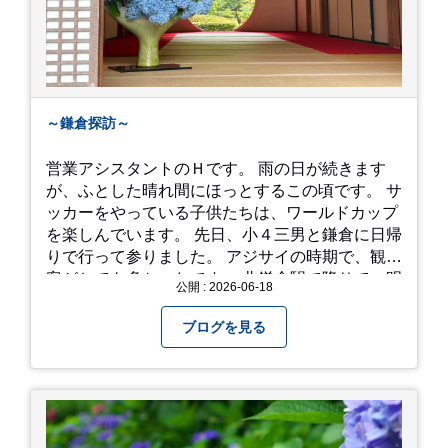
～鎌倉探訪～
営業アシスタントのＨです。 雨の日が続きます
が、ふとした晴れ間にほっとするこの頃です。 サ
ッカーをやっている子供たちは、ワールドカップ
を楽しんでいます。 先日、小４三男と鎌倉に日帰
りで行って参りました。 アジサイの時期で、観光
客がとても多かったです。 北鎌倉駅で降りて、明
公開 : 2026-06-18
月院⇒亀ヶ谷坂切通⇒「もやい工藝」で手仕事の
器を購入⇒お昼ご飯⇒鶴岡八幡宮⇒江ノ電で大仏
ブログを見る
へ。 江ノ島は時間切れで断念！ 明月院のアジサ
イは白にフチが紫のが特に素敵だと思いました。
中１次男が小学校の修学旅行で鎌倉に行った時に
お昼を食べてお勧めという「玉子焼おざわ」のだ
し巻き卵はとてもおいしかったです。 鶴岡八幡宮