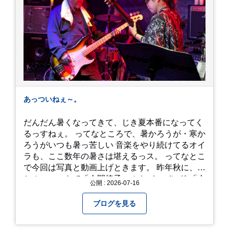
あっついねぇ～。
だんだん暑くなってきて、じき夏本番になってく
るっすねぇ。 ってなところで、暑かろうが・寒か
ろうがいつも暑っ苦しい 音楽をやり続けてるオイ
ラも、ここ数年の暑さは堪えるっス。 ってなとこ
で今回は写真と動画上げときます。 昨年秋に、娘
とのユニットで「人間椅子」のカバーバンド 「人
公開 : 2026-07-16
間イヌ」のライブ画像＆動画です。 一応非公開動
画にしており、娘のファンからもアップしてくれ
ブログを見る
と たくさんお願いされてやす。本人から「メ
ッ！」とされているので ここだけの公開としま