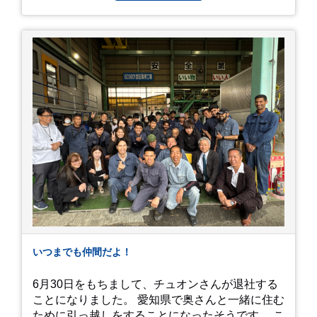
力は、なんといってもそのスケール感。約18,000
平方メートルの広大な敷地に、なんと250種類以
上・約20,000株ものアジサイが植えられていま
す。 山肌を埋め尽くすように咲き誇るブルー、ピ
ンク、紫のアジサイは圧巻の一言。 歩道が整備さ
れているので、アジサイの中に囲まれるような感
覚で散策を楽しめます。 写真好きにはたまらない
「フォトジェニック」な景色 あじさい屋敷は、ど
こを切り取っても絵になる場所ばかり。 高い場所
からの眺望: 敷地が高い位置にあるため、あじさ
い越しに広がる茂原の景色を一望できます。 小道
での撮影: アジサイの小道を歩いている後ろ姿
は、とても幻想的で素敵な写真になりますよ。 梅
雨の季節特有の「しっとりと濡れたアジサイ」も
素敵ですし、晴れた日の「キラキラした光を浴び
たアジサイ」も最高です。ぜひカメラを持って出
いつまでも仲間だよ！
かけてみてください！ 訪問の際のポイント 動き
やすい靴で: 山の斜面を利用した農園ですので、
6月30日をもちまして、チュオンさんが退社する
歩き慣れた靴で行くのが安心です。 雨対策: 雨上
ことになりました。 愛知県で奥さんと一緒に住む
がりは足元が少し滑りやすくなることがありま
ために引っ越しをすることになったそうです。 こ