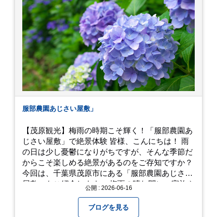
のハスは時期が早かったですが、来月は見事だろ
うなぁ。 それでは、皆さん、梅雨冷えの日もござ
いますが、お元気でお過ごし下さい。
服部農園あじさい屋敷」
【茂原観光】梅雨の時期こそ輝く！「服部農園あ
じさい屋敷」で絶景体験 皆様、こんにちは！ 雨
の日は少し憂鬱になりがちですが、そんな季節だ
からこそ楽しめる絶景があるのをご存知ですか？
今回は、千葉県茂原市にある「服部農園あじさい
屋敷」をご紹介します。 梅雨の晴れ間に、家族や
公開 : 2026-06-16
友人とドライブがてら訪れるのにぴったりの癒や
しスポットです。 圧倒的なスケール！山一面を埋
ブログを見る
め尽くす「あじさい」 服部農園あじさい屋敷の魅