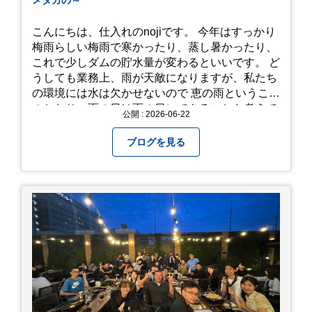
こんにちは、仕入れのnojiです。 今年はすっかり
梅雨らしい梅雨で寒かったり、蒸し暑かったり、
これで少しダムの貯水量が変わるといいです。 ど
うしても業務上、雨が天敵になりますが、私たち
の環境には水は欠かせないので 恵の雨というこば
のとおり、雨の日は雨の日にできることを考えて
公開 : 2026-06-22
きたいものです。 さて、すっかり題名とは違う話
になってしまいましたが、お家には代々10年以上
ブログを見る
続く ヒメダカがいますが、そのメダカの池にはト
ンボが卵を産んで、ヤゴがいたり、変な虫が いた
りします。ヤゴはメダカを食べてしまうのでほん
とは別にしたいのですが、トンボに かえるところ
が見たくて飼ってみました。 が、途中までかえり
そうでしたが、だめなようでした。 秋にはたくさ
んのトンボが飛んでいますが、自然の中で成虫に
かえるというのは厳しいんだなと 実感しました。
私たち、生かされている以上、一所懸命何かをし
ないともったいないなと メダカのお池のトンボか
ら教えていただきました。