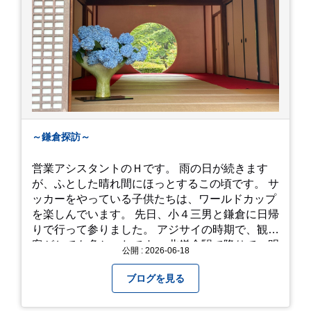
～鎌倉探訪～
営業アシスタントのＨです。 雨の日が続きます
が、ふとした晴れ間にほっとするこの頃です。 サ
ッカーをやっている子供たちは、ワールドカップ
を楽しんでいます。 先日、小４三男と鎌倉に日帰
りで行って参りました。 アジサイの時期で、観光
客がとても多かったです。 北鎌倉駅で降りて、明
公開 : 2026-06-18
月院⇒亀ヶ谷坂切通⇒「もやい工藝」で手仕事の
器を購入⇒お昼ご飯⇒鶴岡八幡宮⇒江ノ電で大仏
ブログを見る
へ。 江ノ島は時間切れで断念！ 明月院のアジサ
イは白にフチが紫のが特に素敵だと思いました。