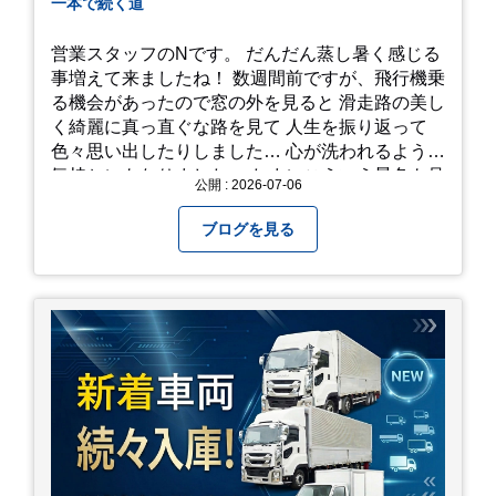
一本で続く道
営業スタッフのNです。 だんだん蒸し暑く感じる
事増えて来ましたね！ 数週間前ですが、飛行機乗
る機会があったので窓の外を見ると 滑走路の美し
く綺麗に真っ直ぐな路を見て 人生を振り返って
色々思い出したりしました… 心が洗われるような
気持ちにもなりました。 たまにこういう景色も見
公開 : 2026-07-06
るのも、いいものですね！(^^ゞ これから暑さ本
番になりますが皆様方くれぐれもご自愛ください
ブログを見る