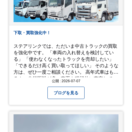
下取・買取強化中！
ステアリンクでは、ただいま中古トラックの買取
を強化中です。 「車両の入れ替えを検討してい
る」 「使わなくなったトラックを売却したい」
「できるだけ高く買い取ってほしい」 そのような
方は、ぜひ一度ご相談ください。 高年式車はもち
ろん、走行距離が多い車両も積極的に査定してい
公開 : 2026-07-07
ます。全国のお客様から多くのお問い合わせをい
ただいており、豊富な販売ネットワークを活かし
ブログを見る
た高価買取が可能です。