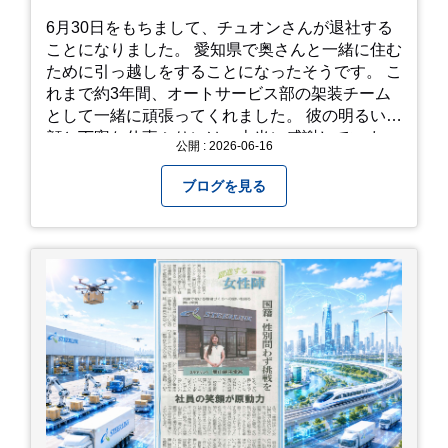
やすい靴で: 山の斜面を利用した農園ですので、
6月30日をもちまして、チュオンさんが退社する
歩き慣れた靴で行くのが安心です。 雨対策: 雨上
ことになりました。 愛知県で奥さんと一緒に住む
がりは足元が少し滑りやすくなることがありま
ために引っ越しをすることになったそうです。 こ
す。タオルや雨具を用意しておくと安心ですね。
れまで約3年間、オートサービス部の架装チーム
開花時期のチェック: その年の気候によって見頃
として一緒に頑張ってくれました。 彼の明るい笑
が少し前後します。出かける前に必ず公式情報や
顔と丁寧な仕事ぶりには、本当に感謝していま
公開 : 2026-06-16
SNSで見頃を確認しましょう！ おわりに 梅雨の
す。 6/15が最後の出勤となりました。 みんなで
時期を「我慢する期間」から「お出かけを楽しむ
撮影した記念写真を添付します。 チュオンさんの
ブログを見る
期間」に変えてくれる、そんな素敵な場所です。
今後のご活躍と新しいスタートを、みんなで応援
今年の初夏は、茂原のあじさいに会いに行ってみ
しましょう！ チュオンさん、今まで本当にありが
ませんか？ 皆様の素敵な週末の参考になれば嬉し
とうございました！
いです！