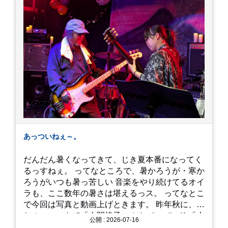
あっついねぇ～。
だんだん暑くなってきて、じき夏本番になってく
るっすねぇ。 ってなところで、暑かろうが・寒か
ろうがいつも暑っ苦しい 音楽をやり続けてるオイ
ラも、ここ数年の暑さは堪えるっス。 ってなとこ
で今回は写真と動画上げときます。 昨年秋に、娘
とのユニットで「人間椅子」のカバーバンド 「人
公開 : 2026-07-16
間イヌ」のライブ画像＆動画です。 一応非公開動