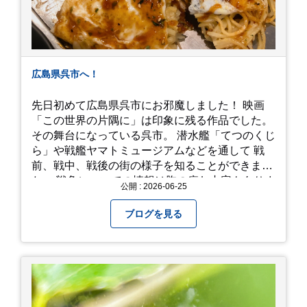
広島県呉市へ！
先日初めて広島県呉市にお邪魔しました！ 映画
「この世界の片隅に」は印象に残る作品でした。
その舞台になっている呉市。 潜水艦「てつのくじ
ら」や戦艦ヤマトミュージアムなどを通して 戦
前、戦中、戦後の街の様子を知ることができまし
た。 戦争についての情報は胸の痛む内容もありま
公開 : 2026-06-25
すが、 改めて色々考えることができるので、行っ
て本当に良かったです！ そして美味しい物もたく
ブログを見る
さん。 写真は地元のスーパーで買った自分へのお
土産たち。 お好み焼きもやっぱり美味しいです
ね！ 広島また遊びに行きたいです♪