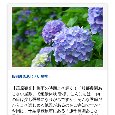
中１次男が小学校の修学旅行で鎌倉に行った時に
お昼を食べてお勧めという「玉子焼おざわ」のだ
し巻き卵はとてもおいしかったです。 鶴岡八幡宮
のハスは時期が早かったですが、来月は見事だろ
うなぁ。 それでは、皆さん、梅雨冷えの日もござ
いますが、お元気でお過ごし下さい。
服部農園あじさい屋敷」
【茂原観光】梅雨の時期こそ輝く！「服部農園あ
じさい屋敷」で絶景体験 皆様、こんにちは！ 雨
の日は少し憂鬱になりがちですが、そんな季節だ
からこそ楽しめる絶景があるのをご存知ですか？
今回は、千葉県茂原市にある「服部農園あじさい