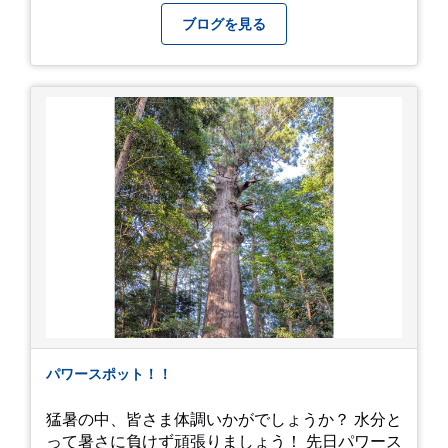
画にしており、娘のファンからもアップしてくれ
ブログを見る
と たくさんお願いされてやす。本人から「メ
ッ！」とされているので ここだけの公開としま
す。 非常に暑苦しいのでご観覧される方は、ご注
意くださいませ。 では、熱中症に気を付けて、お
過ごしください。
https://youtu.be/QWVP8qzpsUE
パワースポット！！
猛暑の中、皆さま体調いかがでしょうか？ 水分と
って暑さに負けず頑張りましょう！ 先日パワース