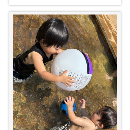
に医療機関へ相談、または救急車を呼びましょう
□涼しい場所へ移動しましょう □衣服を脱がし、
体を冷やして体温を下げましょう □塩分や水分を
補給しましょう 一番大切な命を守って、夏を乗り
切りましょう！