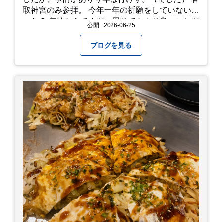
取神宮のみ参拝。 今年一年の祈願をしていないせ
いか？ 年始からですが、周りであまり良いことが
公開 : 2026-06-25
耳に入らずで。気掛かりな事がいくつか...。 年始
から、あっという間に半年が過ぎやっとこさ。 3
ブログを見る
日後のこと。不思議ですね。 気にかかる事1つ
目。友人の長期入院から退院の知らせあり！ 気に
かかる事2つ目。疎遠だった知人の訪問あり！ 気
にかかるetcが徐々に....。 気の持ちようと、タイ
ミングかもしれませんが。お宮参りはお薦めで
す。