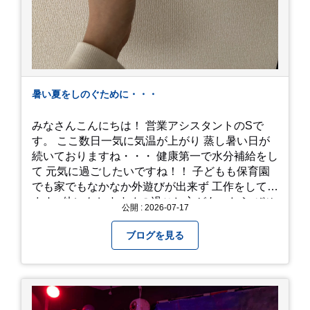
暑い夏をしのぐために・・・
みなさんこんにちは！ 営業アシスタントのSで
す。 ここ数日一気に気温が上がり 蒸し暑い日が
続いておりますね・・・ 健康第一で水分補給をし
て 元気に過ごしたいですね！！ 子どもも保育園
でも家でもなかなか外遊びが出来ず 工作をしてい
ます♪ 他にもおすすめの過ごし方があったら ぜひ
公開 : 2026-07-17
教えてください＾＾ 暑さを乗り越えましょ
う！！！
ブログを見る