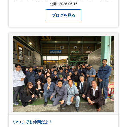
屋敷」をご紹介します。 梅雨の晴れ間に、家族や
公開 : 2026-06-16
友人とドライブがてら訪れるのにぴったりの癒や
しスポットです。 圧倒的なスケール！山一面を埋
ブログを見る
め尽くす「あじさい」 服部農園あじさい屋敷の魅
力は、なんといってもそのスケール感。約18,000
平方メートルの広大な敷地に、なんと250種類以
上・約20,000株ものアジサイが植えられていま
す。 山肌を埋め尽くすように咲き誇るブルー、ピ
ンク、紫のアジサイは圧巻の一言。 歩道が整備さ
れているので、アジサイの中に囲まれるような感
覚で散策を楽しめます。 写真好きにはたまらない
「フォトジェニック」な景色 あじさい屋敷は、ど
こを切り取っても絵になる場所ばかり。 高い場所
からの眺望: 敷地が高い位置にあるため、あじさ
い越しに広がる茂原の景色を一望できます。 小道
での撮影: アジサイの小道を歩いている後ろ姿
は、とても幻想的で素敵な写真になりますよ。 梅
雨の季節特有の「しっとりと濡れたアジサイ」も
素敵ですし、晴れた日の「キラキラした光を浴び
たアジサイ」も最高です。ぜひカメラを持って出
いつまでも仲間だよ！
かけてみてください！ 訪問の際のポイント 動き