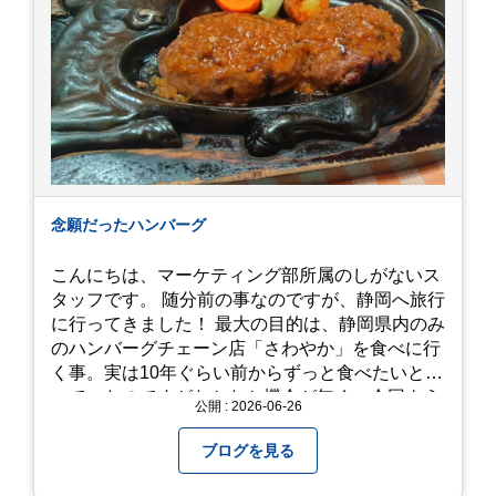
念願だったハンバーグ
こんにちは、マーケティング部所属のしがないス
タッフです。 随分前の事なのですが、静岡へ旅行
に行ってきました！ 最大の目的は、静岡県内のみ
のハンバーグチェーン店「さわやか」を食べに行
く事。実は10年ぐらい前からずっと食べたいと思
っていたのですがなかなか機会が無く、今回よう
公開 : 2026-06-26
やく叶いました。 当日は開店前から整理券をもら
って待機する事になったのですが、、10時頃にも
ブログを見る
らった整理券で、お店に入れるのは12時過ぎ頃で
した。大人気とは聞いていましたがここまでと