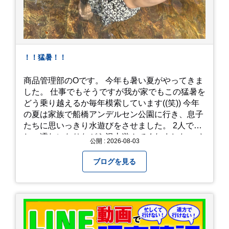
！！猛暑！！
商品管理部のOです。 今年も暑い夏がやってきま
した。 仕事でもそうですが我が家でもこの猛暑を
どう乗り越えるか毎年模索しています((笑)) 今年
の夏は家族で船橋アンデルセン公園に行き、息子
たちに思いっきり水遊びをさせました。 2人でび
しょ濡れになりながら沢山遊んでくれました。 さ
公開 : 2026-08-03
て、来年の猛暑はどう乗り越えるかまた模索して
みようと思います。
ブログを見る