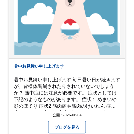
暑中お見舞い申し上げます
暑中お見舞い申し上げます 毎日暑い日が続きます
が、皆様体調崩されたりされていないでしょう
か？ 熱中症には注意が必要です。 症状としては
下記のようなものがあります。 症状１ めまいや
顔のほてり 症状2 筋肉痛や筋肉のけいれん 症状3
体のだるさや吐き気 症状4 汗のかきかたがおかし
公開 : 2026-08-04
い 症状5 体温が高い、皮ふの異常 症状6 呼びかけ
に反応しない、まっすぐ歩けない 症状7 水分補給
ブログを見る
ができない もし、熱中症かなと思ったら… □すぐ