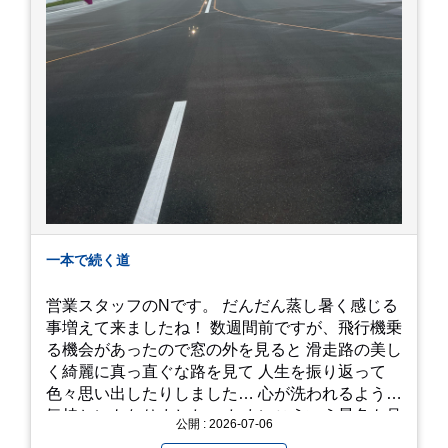
一本で続く道
営業スタッフのNです。 だんだん蒸し暑く感じる
事増えて来ましたね！ 数週間前ですが、飛行機乗
る機会があったので窓の外を見ると 滑走路の美し
く綺麗に真っ直ぐな路を見て 人生を振り返って
色々思い出したりしました… 心が洗われるような
気持ちにもなりました。 たまにこういう景色も見
公開 : 2026-07-06
るのも、いいものですね！(^^ゞ これから暑さ本