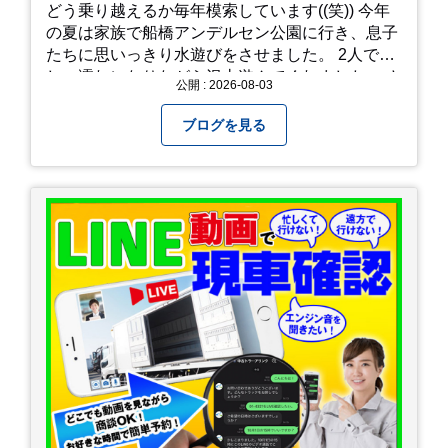
どう乗り越えるか毎年模索しています((笑)) 今年
の夏は家族で船橋アンデルセン公園に行き、息子
たちに思いっきり水遊びをさせました。 2人でび
しょ濡れになりながら沢山遊んでくれました。 さ
公開 : 2026-08-03
て、来年の猛暑はどう乗り越えるかまた模索して
みようと思います。
ブログを見る