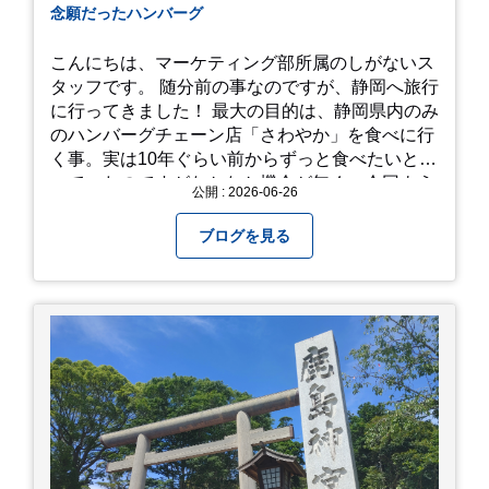
念願だったハンバーグ
こんにちは、マーケティング部所属のしがないス
タッフです。 随分前の事なのですが、静岡へ旅行
に行ってきました！ 最大の目的は、静岡県内のみ
のハンバーグチェーン店「さわやか」を食べに行
く事。実は10年ぐらい前からずっと食べたいと思
っていたのですがなかなか機会が無く、今回よう
公開 : 2026-06-26
やく叶いました。 当日は開店前から整理券をもら
って待機する事になったのですが、、10時頃にも
ブログを見る
らった整理券で、お店に入れるのは12時過ぎ頃で
した。大人気とは聞いていましたがここまでと
は、、！！ 駅前ショッピングモール内の店舗だっ
たのでお買い物をしつつ待機して遂に入店。ハン
バーグはレアな焼き加減でとってもジューシーで
最高に美味しかったです！！目の前で店員さんが
カットしてくれるのもとっても良かったです。 こ
れは何個でも行けてしまう勢い、、！！！ 皆様も
静岡へ行く予定がありましたら是非とも召し上が
って見てください！予約は行っていないようなの