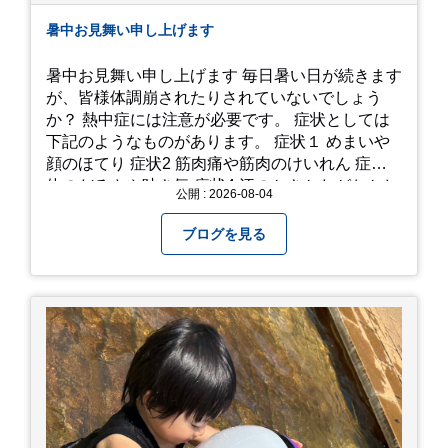
暑中お見舞い申し上げます
暑中お見舞い申し上げます 毎日暑い日が続きます
が、皆様体調崩されたりされていないでしょう
か？ 熱中症には注意が必要です。 症状としては
下記のようなものがあります。 症状１ めまいや
顔のほてり 症状2 筋肉痛や筋肉のけいれん 症状3
体のだるさや吐き気 症状4 汗のかきかたがおかし
公開 : 2026-08-04
い 症状5 体温が高い、皮ふの異常 症状6 呼びかけ
に反応しない、まっすぐ歩けない 症状7 水分補給
ブログを見る
ができない もし、熱中症かなと思ったら… □すぐ
に医療機関へ相談、または救急車を呼びましょう
□涼しい場所へ移動しましょう □衣服を脱がし、
体を冷やして体温を下げましょう □塩分や水分を
補給しましょう 一番大切な命を守って、夏を乗り
切りましょう！