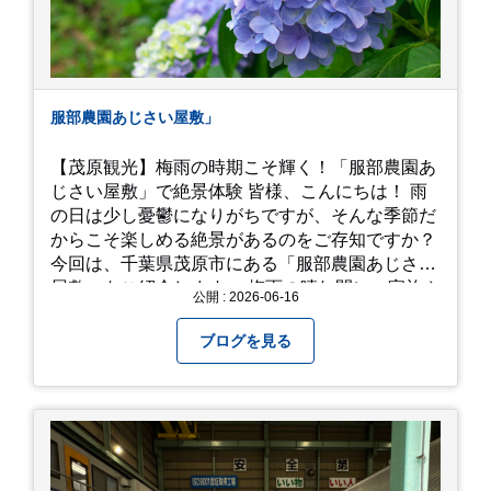
服部農園あじさい屋敷」
【茂原観光】梅雨の時期こそ輝く！「服部農園あ
じさい屋敷」で絶景体験 皆様、こんにちは！ 雨
の日は少し憂鬱になりがちですが、そんな季節だ
からこそ楽しめる絶景があるのをご存知ですか？
今回は、千葉県茂原市にある「服部農園あじさい
屋敷」をご紹介します。 梅雨の晴れ間に、家族や
公開 : 2026-06-16
友人とドライブがてら訪れるのにぴったりの癒や
しスポットです。 圧倒的なスケール！山一面を埋
ブログを見る
め尽くす「あじさい」 服部農園あじさい屋敷の魅
力は、なんといってもそのスケール感。約18,000
平方メートルの広大な敷地に、なんと250種類以
上・約20,000株ものアジサイが植えられていま
す。 山肌を埋め尽くすように咲き誇るブルー、ピ
ンク、紫のアジサイは圧巻の一言。 歩道が整備さ