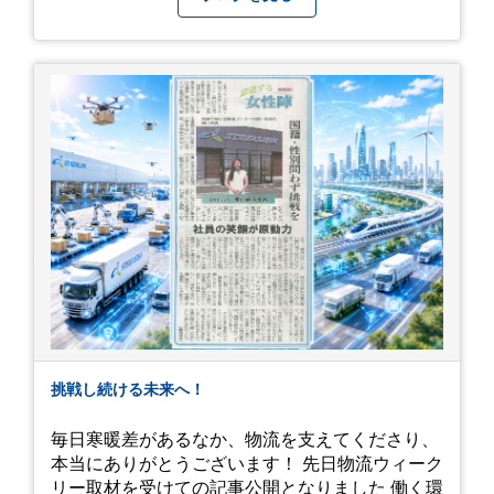
期間」に変えてくれる、そんな素敵な場所です。
今後のご活躍と新しいスタートを、みんなで応援
今年の初夏は、茂原のあじさいに会いに行ってみ
しましょう！ チュオンさん、今まで本当にありが
ませんか？ 皆様の素敵な週末の参考になれば嬉し
とうございました！
いです！
挑戦し続ける未来へ！
毎日寒暖差があるなか、物流を支えてくださり、
本当にありがとうございます！ 先日物流ウィーク
リー取材を受けての記事公開となりました 働く環