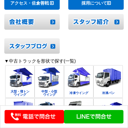
アクセス・佐倉善戦
採用について
▼中古トラックを形状で探す(一覧)
大型・増トン
中型・小型
冷凍ウイング
冷凍バン
ウイング
ウイング
バン
平ボディ
トラクタ
すべて