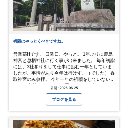
で、時と場合とタイミングと要相談で
す、、！！！
祈願はやっとくべきですね。
営業部Hです。 日曜日、やっと。 1年ぶりに鹿島
神宮と息栖神社に行く事が出来ました。 毎年初詣
には、3社参りをして仕事に励む一年としていま
したが、事情があり今年は行けず。（でした） 香
取神宮のみ参拝。 今年一年の祈願をしていないせ
いか？ 年始からですが、周りであまり良いことが
公開 : 2026-06-25
耳に入らずで。気掛かりな事がいくつか...。 年始
から、あっという間に半年が過ぎやっとこさ。 3
ブログを見る
日後のこと。不思議ですね。 気にかかる事1つ
目。友人の長期入院から退院の知らせあり！ 気に
かかる事2つ目。疎遠だった知人の訪問あり！ 気
にかかるetcが徐々に....。 気の持ちようと、タイ