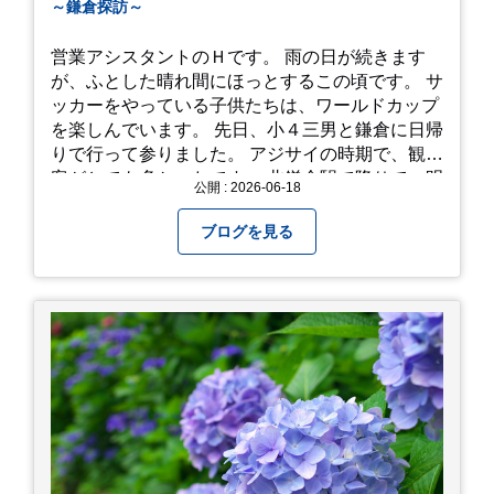
～鎌倉探訪～
営業アシスタントのＨです。 雨の日が続きます
が、ふとした晴れ間にほっとするこの頃です。 サ
ッカーをやっている子供たちは、ワールドカップ
を楽しんでいます。 先日、小４三男と鎌倉に日帰
りで行って参りました。 アジサイの時期で、観光
客がとても多かったです。 北鎌倉駅で降りて、明
公開 : 2026-06-18
月院⇒亀ヶ谷坂切通⇒「もやい工藝」で手仕事の
器を購入⇒お昼ご飯⇒鶴岡八幡宮⇒江ノ電で大仏
ブログを見る
へ。 江ノ島は時間切れで断念！ 明月院のアジサ
イは白にフチが紫のが特に素敵だと思いました。
中１次男が小学校の修学旅行で鎌倉に行った時に
お昼を食べてお勧めという「玉子焼おざわ」のだ
し巻き卵はとてもおいしかったです。 鶴岡八幡宮
のハスは時期が早かったですが、来月は見事だろ
うなぁ。 それでは、皆さん、梅雨冷えの日もござ
いますが、お元気でお過ごし下さい。