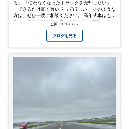
る」 「使わなくなったトラックを売却したい」
「できるだけ高く買い取ってほしい」 そのような
方は、ぜひ一度ご相談ください。 高年式車はもち
ろん、走行距離が多い車両も積極的に査定してい
公開 : 2026-07-07
ます。全国のお客様から多くのお問い合わせをい
ただいており、豊富な販売ネットワークを活かし
ブログを見る
た高価買取が可能です。