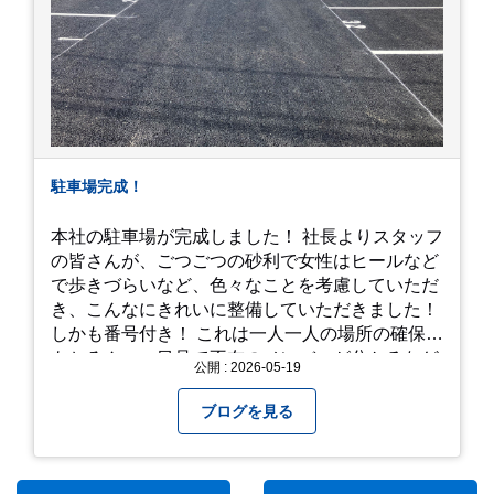
駐車場完成！
本社の駐車場が完成しました！ 社長よりスタッフ
の皆さんが、ごつごつの砂利で女性はヒールなど
で歩きづらいなど、色々なことを考慮していただ
き、こんなにきれいに整備していただきました！
しかも番号付き！ これは一人一人の場所の確保は
もちろん、一目見て不在のメンバーが分かるなど
公開 : 2026-05-19
「環境整備」となっております！ 私たちの会社で
は毎月「環境整備点検」を実施し、お客様や共に
ブログを見る
働くスタッフの為、会社を皆で良くしていく取り
組みを実施しております！ 心一新！これからも努
力を重ねてまいります！