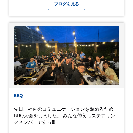
になってしまいましたが、お家には代々10年以上
ブログを見る
続く ヒメダカがいますが、そのメダカの池にはト
ンボが卵を産んで、ヤゴがいたり、変な虫が いた
りします。ヤゴはメダカを食べてしまうのでほん
とは別にしたいのですが、トンボに かえるところ
が見たくて飼ってみました。 が、途中までかえり
そうでしたが、だめなようでした。 秋にはたくさ
んのトンボが飛んでいますが、自然の中で成虫に
かえるというのは厳しいんだなと 実感しました。
私たち、生かされている以上、一所懸命何かをし
ないともったいないなと メダカのお池のトンボか
ら教えていただきました。
BBQ
先日、社内のコミュニケーションを深めるため
BBQ大会をしました。 みんな仲良しステアリン
クメンバーですっ!!!