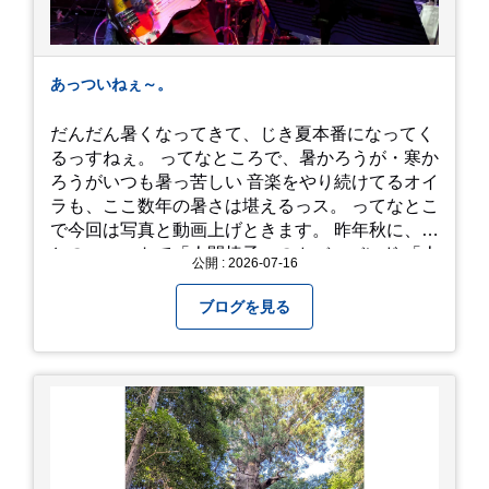
あっついねぇ～。
だんだん暑くなってきて、じき夏本番になってく
るっすねぇ。 ってなところで、暑かろうが・寒か
ろうがいつも暑っ苦しい 音楽をやり続けてるオイ
ラも、ここ数年の暑さは堪えるっス。 ってなとこ
で今回は写真と動画上げときます。 昨年秋に、娘
とのユニットで「人間椅子」のカバーバンド 「人
公開 : 2026-07-16
間イヌ」のライブ画像＆動画です。 一応非公開動
画にしており、娘のファンからもアップしてくれ
ブログを見る
と たくさんお願いされてやす。本人から「メ
ッ！」とされているので ここだけの公開としま
す。 非常に暑苦しいのでご観覧される方は、ご注
意くださいませ。 では、熱中症に気を付けて、お
過ごしください。
https://youtu.be/QWVP8qzpsUE