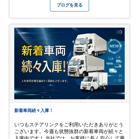
番になりますが皆様方くれぐれもご自愛ください
ブログを見る
新着車両続々入庫！
いつもステアリンクをご利用いただきありがとう
ございます。今週も状態抜群の新着車両が続々と
入庫中です！ 当社では、お客様に長く安心して乗