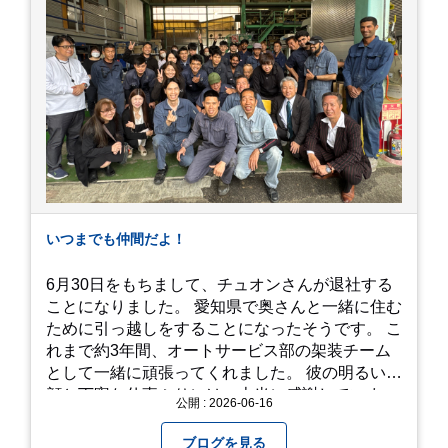
れているので、アジサイの中に囲まれるような感
覚で散策を楽しめます。 写真好きにはたまらない
「フォトジェニック」な景色 あじさい屋敷は、ど
こを切り取っても絵になる場所ばかり。 高い場所
からの眺望: 敷地が高い位置にあるため、あじさ
い越しに広がる茂原の景色を一望できます。 小道
での撮影: アジサイの小道を歩いている後ろ姿
は、とても幻想的で素敵な写真になりますよ。 梅
雨の季節特有の「しっとりと濡れたアジサイ」も
素敵ですし、晴れた日の「キラキラした光を浴び
たアジサイ」も最高です。ぜひカメラを持って出
いつまでも仲間だよ！
かけてみてください！ 訪問の際のポイント 動き
やすい靴で: 山の斜面を利用した農園ですので、
6月30日をもちまして、チュオンさんが退社する
歩き慣れた靴で行くのが安心です。 雨対策: 雨上
ことになりました。 愛知県で奥さんと一緒に住む
がりは足元が少し滑りやすくなることがありま
ために引っ越しをすることになったそうです。 こ
す。タオルや雨具を用意しておくと安心ですね。
れまで約3年間、オートサービス部の架装チーム
開花時期のチェック: その年の気候によって見頃
として一緒に頑張ってくれました。 彼の明るい笑
が少し前後します。出かける前に必ず公式情報や
顔と丁寧な仕事ぶりには、本当に感謝していま
公開 : 2026-06-16
SNSで見頃を確認しましょう！ おわりに 梅雨の
す。 6/15が最後の出勤となりました。 みんなで
時期を「我慢する期間」から「お出かけを楽しむ
撮影した記念写真を添付します。 チュオンさんの
ブログを見る