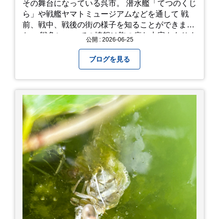
その舞台になっている呉市。 潜水艦「てつのくじ
ら」や戦艦ヤマトミュージアムなどを通して 戦
前、戦中、戦後の街の様子を知ることができまし
た。 戦争についての情報は胸の痛む内容もありま
公開 : 2026-06-25
すが、 改めて色々考えることができるので、行っ
て本当に良かったです！ そして美味しい物もたく
ブログを見る
さん。 写真は地元のスーパーで買った自分へのお
土産たち。 お好み焼きもやっぱり美味しいです
ね！ 広島また遊びに行きたいです♪