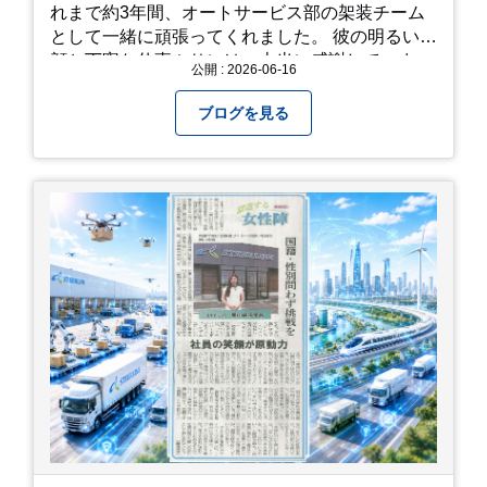
す。タオルや雨具を用意しておくと安心ですね。
れまで約3年間、オートサービス部の架装チーム
開花時期のチェック: その年の気候によって見頃
として一緒に頑張ってくれました。 彼の明るい笑
が少し前後します。出かける前に必ず公式情報や
顔と丁寧な仕事ぶりには、本当に感謝していま
公開 : 2026-06-16
SNSで見頃を確認しましょう！ おわりに 梅雨の
す。 6/15が最後の出勤となりました。 みんなで
時期を「我慢する期間」から「お出かけを楽しむ
撮影した記念写真を添付します。 チュオンさんの
ブログを見る
期間」に変えてくれる、そんな素敵な場所です。
今後のご活躍と新しいスタートを、みんなで応援
今年の初夏は、茂原のあじさいに会いに行ってみ
しましょう！ チュオンさん、今まで本当にありが
ませんか？ 皆様の素敵な週末の参考になれば嬉し
とうございました！
いです！