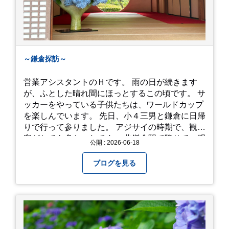
～鎌倉探訪～
営業アシスタントのＨです。 雨の日が続きます
が、ふとした晴れ間にほっとするこの頃です。 サ
ッカーをやっている子供たちは、ワールドカップ
を楽しんでいます。 先日、小４三男と鎌倉に日帰
りで行って参りました。 アジサイの時期で、観光
客がとても多かったです。 北鎌倉駅で降りて、明
公開 : 2026-06-18
月院⇒亀ヶ谷坂切通⇒「もやい工藝」で手仕事の
器を購入⇒お昼ご飯⇒鶴岡八幡宮⇒江ノ電で大仏
ブログを見る
へ。 江ノ島は時間切れで断念！ 明月院のアジサ
イは白にフチが紫のが特に素敵だと思いました。
中１次男が小学校の修学旅行で鎌倉に行った時に
お昼を食べてお勧めという「玉子焼おざわ」のだ
し巻き卵はとてもおいしかったです。 鶴岡八幡宮
のハスは時期が早かったですが、来月は見事だろ