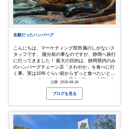
念願だったハンバーグ
こんにちは、マーケティング部所属のしがないス
タッフです。 随分前の事なのですが、静岡へ旅行
に行ってきました！ 最大の目的は、静岡県内のみ
のハンバーグチェーン店「さわやか」を食べに行
く事。実は10年ぐらい前からずっと食べたいと思
っていたのですがなかなか機会が無く、今回よう
公開 : 2026-06-26
やく叶いました。 当日は開店前から整理券をもら
って待機する事になったのですが、、10時頃にも
ブログを見る
らった整理券で、お店に入れるのは12時過ぎ頃で
した。大人気とは聞いていましたがここまでと
は、、！！ 駅前ショッピングモール内の店舗だっ
たのでお買い物をしつつ待機して遂に入店。ハン
バーグはレアな焼き加減でとってもジューシーで