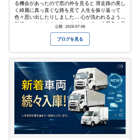
る機会があったので窓の外を見ると 滑走路の美し
く綺麗に真っ直ぐな路を見て 人生を振り返って
色々思い出したりしました… 心が洗われるような
気持ちにもなりました。 たまにこういう景色も見
公開 : 2026-07-06
るのも、いいものですね！(^^ゞ これから暑さ本
番になりますが皆様方くれぐれもご自愛ください
ブログを見る