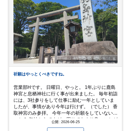
最高に美味しかったです！！目の前で店員さんが
カットしてくれるのもとっても良かったです。 こ
れは何個でも行けてしまう勢い、、！！！ 皆様も
静岡へ行く予定がありましたら是非とも召し上が
って見てください！予約は行っていないようなの
で、時と場合とタイミングと要相談で
す、、！！！
祈願はやっとくべきですね。
営業部Hです。 日曜日、やっと。 1年ぶりに鹿島
神宮と息栖神社に行く事が出来ました。 毎年初詣
には、3社参りをして仕事に励む一年としていま
したが、事情があり今年は行けず。（でした） 香
取神宮のみ参拝。 今年一年の祈願をしていないせ
いか？ 年始からですが、周りであまり良いことが
公開 : 2026-06-25
耳に入らずで。気掛かりな事がいくつか...。 年始