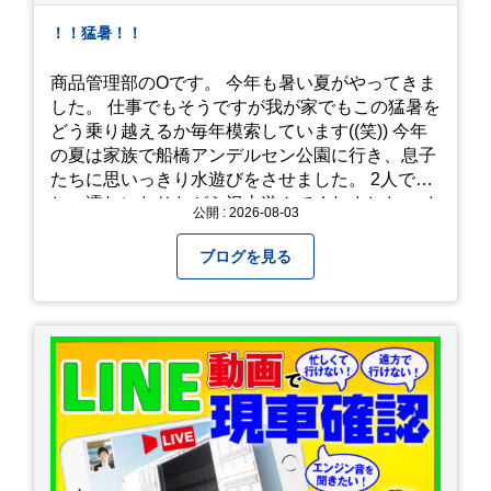
！！猛暑！！
商品管理部のOです。 今年も暑い夏がやってきま
した。 仕事でもそうですが我が家でもこの猛暑を
どう乗り越えるか毎年模索しています((笑)) 今年
の夏は家族で船橋アンデルセン公園に行き、息子
たちに思いっきり水遊びをさせました。 2人でび
しょ濡れになりながら沢山遊んでくれました。 さ
公開 : 2026-08-03
て、来年の猛暑はどう乗り越えるかまた模索して
みようと思います。
ブログを見る