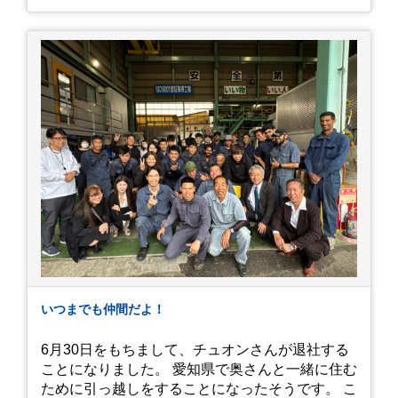
力は、なんといってもそのスケール感。約18,000
平方メートルの広大な敷地に、なんと250種類以
上・約20,000株ものアジサイが植えられていま
す。 山肌を埋め尽くすように咲き誇るブルー、ピ
ンク、紫のアジサイは圧巻の一言。 歩道が整備さ
れているので、アジサイの中に囲まれるような感
覚で散策を楽しめます。 写真好きにはたまらない
「フォトジェニック」な景色 あじさい屋敷は、ど
こを切り取っても絵になる場所ばかり。 高い場所
からの眺望: 敷地が高い位置にあるため、あじさ
い越しに広がる茂原の景色を一望できます。 小道
での撮影: アジサイの小道を歩いている後ろ姿
は、とても幻想的で素敵な写真になりますよ。 梅
雨の季節特有の「しっとりと濡れたアジサイ」も
素敵ですし、晴れた日の「キラキラした光を浴び
たアジサイ」も最高です。ぜひカメラを持って出
いつまでも仲間だよ！
かけてみてください！ 訪問の際のポイント 動き
やすい靴で: 山の斜面を利用した農園ですので、
6月30日をもちまして、チュオンさんが退社する
歩き慣れた靴で行くのが安心です。 雨対策: 雨上
ことになりました。 愛知県で奥さんと一緒に住む
がりは足元が少し滑りやすくなることがありま
ために引っ越しをすることになったそうです。 こ