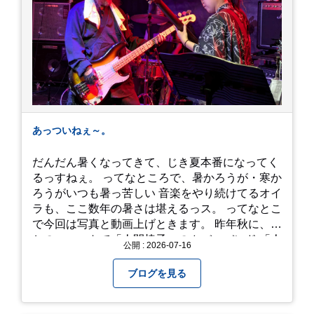
あっついねぇ～。
だんだん暑くなってきて、じき夏本番になってく
るっすねぇ。 ってなところで、暑かろうが・寒か
ろうがいつも暑っ苦しい 音楽をやり続けてるオイ
ラも、ここ数年の暑さは堪えるっス。 ってなとこ
で今回は写真と動画上げときます。 昨年秋に、娘
とのユニットで「人間椅子」のカバーバンド 「人
公開 : 2026-07-16
間イヌ」のライブ画像＆動画です。 一応非公開動
画にしており、娘のファンからもアップしてくれ
ブログを見る
と たくさんお願いされてやす。本人から「メ
ッ！」とされているので ここだけの公開としま