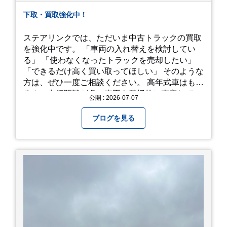
下取・買取強化中！
ステアリンクでは、ただいま中古トラックの買取
を強化中です。 「車両の入れ替えを検討してい
る」 「使わなくなったトラックを売却したい」
「できるだけ高く買い取ってほしい」 そのような
方は、ぜひ一度ご相談ください。 高年式車はもち
ろん、走行距離が多い車両も積極的に査定してい
公開 : 2026-07-07
ます。全国のお客様から多くのお問い合わせをい
ただいており、豊富な販売ネットワークを活かし
ブログを見る
た高価買取が可能です。