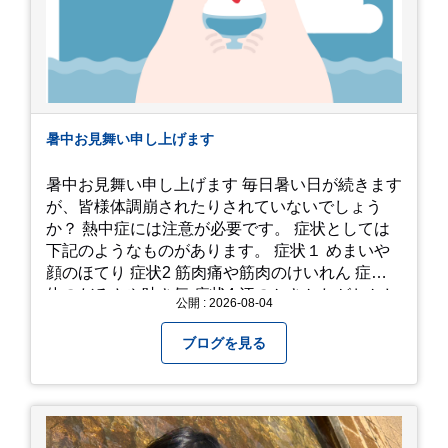
暑中お見舞い申し上げます
暑中お見舞い申し上げます 毎日暑い日が続きます
が、皆様体調崩されたりされていないでしょう
か？ 熱中症には注意が必要です。 症状としては
下記のようなものがあります。 症状１ めまいや
顔のほてり 症状2 筋肉痛や筋肉のけいれん 症状3
体のだるさや吐き気 症状4 汗のかきかたがおかし
公開 : 2026-08-04
い 症状5 体温が高い、皮ふの異常 症状6 呼びかけ
に反応しない、まっすぐ歩けない 症状7 水分補給
ブログを見る
ができない もし、熱中症かなと思ったら… □すぐ
に医療機関へ相談、または救急車を呼びましょう
□涼しい場所へ移動しましょう □衣服を脱がし、
体を冷やして体温を下げましょう □塩分や水分を