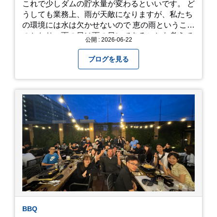
これで少しダムの貯水量が変わるといいです。 ど
うしても業務上、雨が天敵になりますが、私たち
の環境には水は欠かせないので 恵の雨というこば
のとおり、雨の日は雨の日にできることを考えて
公開 : 2026-06-22
きたいものです。 さて、すっかり題名とは違う話
になってしまいましたが、お家には代々10年以上
ブログを見る
続く ヒメダカがいますが、そのメダカの池にはト
ンボが卵を産んで、ヤゴがいたり、変な虫が いた
りします。ヤゴはメダカを食べてしまうのでほん
とは別にしたいのですが、トンボに かえるところ
が見たくて飼ってみました。 が、途中までかえり
そうでしたが、だめなようでした。 秋にはたくさ
んのトンボが飛んでいますが、自然の中で成虫に
かえるというのは厳しいんだなと 実感しました。
私たち、生かされている以上、一所懸命何かをし
ないともったいないなと メダカのお池のトンボか
ら教えていただきました。
BBQ