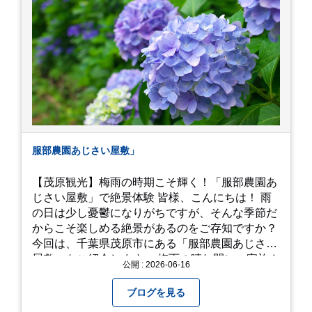
うなぁ。 それでは、皆さん、梅雨冷えの日もござ
いますが、お元気でお過ごし下さい。
服部農園あじさい屋敷」
【茂原観光】梅雨の時期こそ輝く！「服部農園あ
じさい屋敷」で絶景体験 皆様、こんにちは！ 雨
の日は少し憂鬱になりがちですが、そんな季節だ
からこそ楽しめる絶景があるのをご存知ですか？
今回は、千葉県茂原市にある「服部農園あじさい
屋敷」をご紹介します。 梅雨の晴れ間に、家族や
公開 : 2026-06-16
友人とドライブがてら訪れるのにぴったりの癒や
しスポットです。 圧倒的なスケール！山一面を埋
ブログを見る
め尽くす「あじさい」 服部農園あじさい屋敷の魅