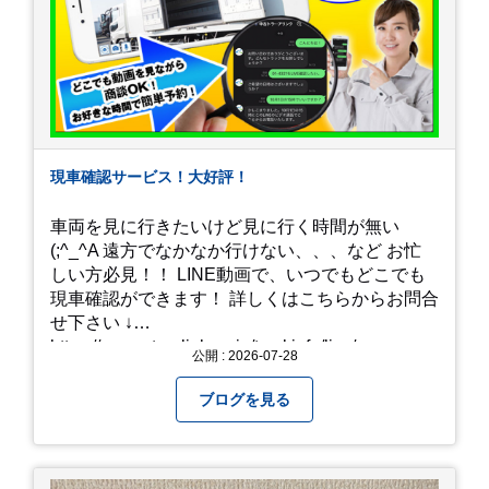
現車確認サービス！大好評！
車両を見に行きたいけど見に行く時間が無い
(;^_^A 遠方でなかなか行けない、、、など お忙
しい方必見！！ LINE動画で、いつでもどこでも
現車確認ができます！ 詳しくはこちらからお問合
せ下さい ↓
https://www.steerlink.co.jp/truckinfo/live/
公開 : 2026-07-28
ブログを見る