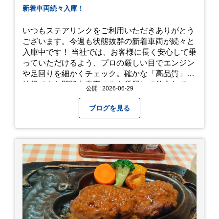
新着車両続々入庫！
いつもステアリンクをご利用いただきありがとう
ございます。今週も状態抜群の新着車両が続々と
入庫中です！ 当社では、お客様に長く安心して乗
っていただけるよう、プロの厳しい目でエンジン
や足回りを細かくチェック。確かな「高品質」と
納得できた即戦力車両のみを厳選して仕入れてい
公開 : 2026-06-29
ます。自慢のラインナップを、ぜひお早めにご確
認ください！
ブログを見る