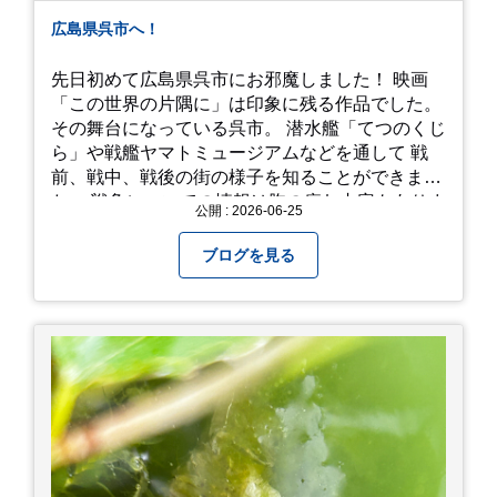
広島県呉市へ！
先日初めて広島県呉市にお邪魔しました！ 映画
「この世界の片隅に」は印象に残る作品でした。
その舞台になっている呉市。 潜水艦「てつのくじ
ら」や戦艦ヤマトミュージアムなどを通して 戦
前、戦中、戦後の街の様子を知ることができまし
た。 戦争についての情報は胸の痛む内容もありま
公開 : 2026-06-25
すが、 改めて色々考えることができるので、行っ
て本当に良かったです！ そして美味しい物もたく
ブログを見る
さん。 写真は地元のスーパーで買った自分へのお
土産たち。 お好み焼きもやっぱり美味しいです
ね！ 広島また遊びに行きたいです♪