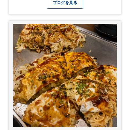
から、あっという間に半年が過ぎやっとこさ。 3
ブログを見る
日後のこと。不思議ですね。 気にかかる事1つ
目。友人の長期入院から退院の知らせあり！ 気に
かかる事2つ目。疎遠だった知人の訪問あり！ 気
にかかるetcが徐々に....。 気の持ちようと、タイ
ミングかもしれませんが。お宮参りはお薦めで
す。