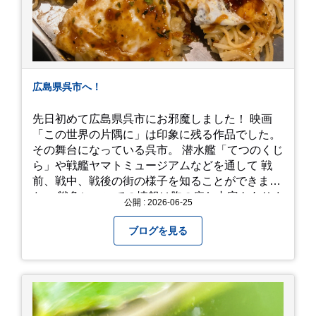
広島県呉市へ！
先日初めて広島県呉市にお邪魔しました！ 映画
「この世界の片隅に」は印象に残る作品でした。
その舞台になっている呉市。 潜水艦「てつのくじ
ら」や戦艦ヤマトミュージアムなどを通して 戦
前、戦中、戦後の街の様子を知ることができまし
た。 戦争についての情報は胸の痛む内容もありま
公開 : 2026-06-25
すが、 改めて色々考えることができるので、行っ
て本当に良かったです！ そして美味しい物もたく
ブログを見る
さん。 写真は地元のスーパーで買った自分へのお
土産たち。 お好み焼きもやっぱり美味しいです
ね！ 広島また遊びに行きたいです♪