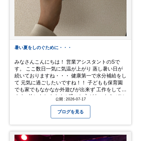
暑い夏をしのぐために・・・
みなさんこんにちは！ 営業アシスタントのSで
す。 ここ数日一気に気温が上がり 蒸し暑い日が
続いておりますね・・・ 健康第一で水分補給をし
て 元気に過ごしたいですね！！ 子どもも保育園
でも家でもなかなか外遊びが出来ず 工作をしてい
ます♪ 他にもおすすめの過ごし方があったら ぜひ
公開 : 2026-07-17
教えてください＾＾ 暑さを乗り越えましょ
う！！！
ブログを見る