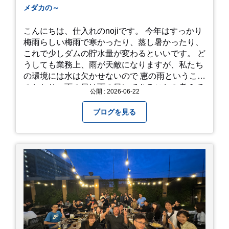
メダカの～
こんにちは、仕入れのnojiです。 今年はすっかり
梅雨らしい梅雨で寒かったり、蒸し暑かったり、
これで少しダムの貯水量が変わるといいです。 ど
うしても業務上、雨が天敵になりますが、私たち
の環境には水は欠かせないので 恵の雨というこば
のとおり、雨の日は雨の日にできることを考えて
公開 : 2026-06-22
きたいものです。 さて、すっかり題名とは違う話
になってしまいましたが、お家には代々10年以上
ブログを見る
続く ヒメダカがいますが、そのメダカの池にはト
ンボが卵を産んで、ヤゴがいたり、変な虫が いた
りします。ヤゴはメダカを食べてしまうのでほん
とは別にしたいのですが、トンボに かえるところ
が見たくて飼ってみました。 が、途中までかえり
そうでしたが、だめなようでした。 秋にはたくさ
んのトンボが飛んでいますが、自然の中で成虫に
かえるというのは厳しいんだなと 実感しました。
私たち、生かされている以上、一所懸命何かをし
ないともったいないなと メダカのお池のトンボか