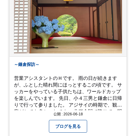
～鎌倉探訪～
営業アシスタントのＨです。 雨の日が続きます
が、ふとした晴れ間にほっとするこの頃です。 サ
ッカーをやっている子供たちは、ワールドカップ
を楽しんでいます。 先日、小４三男と鎌倉に日帰
りで行って参りました。 アジサイの時期で、観光
客がとても多かったです。 北鎌倉駅で降りて、明
公開 : 2026-06-18
月院⇒亀ヶ谷坂切通⇒「もやい工藝」で手仕事の
器を購入⇒お昼ご飯⇒鶴岡八幡宮⇒江ノ電で大仏
ブログを見る
へ。 江ノ島は時間切れで断念！ 明月院のアジサ