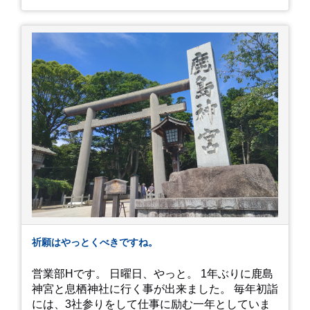
した。大人気とは聞いていましたがここまでと
は、、！！ 駅前ショッピングモール内の店舗だっ
たのでお買い物をしつつ待機して遂に入店。ハン
バーグはレアな焼き加減でとってもジューシーで
最高に美味しかったです！！目の前で店員さんが
カットしてくれるのもとっても良かったです。 こ
れは何個でも行けてしまう勢い、、！！！ 皆様も
静岡へ行く予定がありましたら是非とも召し上が
って見てください！予約は行っていないようなの
で、時と場合とタイミングと要相談で
す、、！！！
祈願はやっとくべきですね。
営業部Hです。 日曜日、やっと。 1年ぶりに鹿島
神宮と息栖神社に行く事が出来ました。 毎年初詣
には、3社参りをして仕事に励む一年としていま