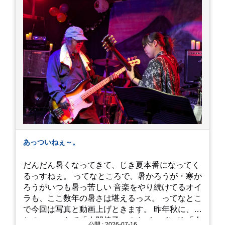
あっついねぇ～。
だんだん暑くなってきて、じき夏本番になってく
るっすねぇ。 ってなところで、暑かろうが・寒か
ろうがいつも暑っ苦しい 音楽をやり続けてるオイ
ラも、ここ数年の暑さは堪えるっス。 ってなとこ
で今回は写真と動画上げときます。 昨年秋に、娘
とのユニットで「人間椅子」のカバーバンド 「人
公開 : 2026-07-16