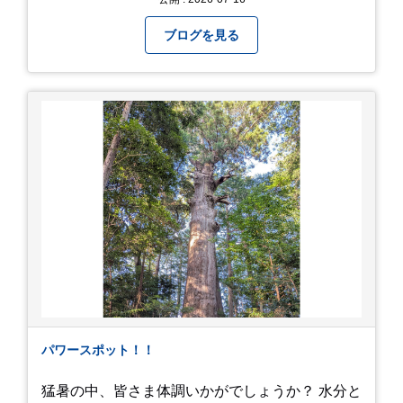
間イヌ」のライブ画像＆動画です。 一応非公開動
画にしており、娘のファンからもアップしてくれ
ブログを見る
と たくさんお願いされてやす。本人から「メ
ッ！」とされているので ここだけの公開としま
す。 非常に暑苦しいのでご観覧される方は、ご注
意くださいませ。 では、熱中症に気を付けて、お
過ごしください。
https://youtu.be/QWVP8qzpsUE
パワースポット！！
猛暑の中、皆さま体調いかがでしょうか？ 水分と