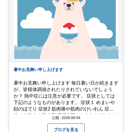
暑中お見舞い申し上げます
暑中お見舞い申し上げます 毎日暑い日が続きます
が、皆様体調崩されたりされていないでしょう
か？ 熱中症には注意が必要です。 症状としては
下記のようなものがあります。 症状１ めまいや
顔のほてり 症状2 筋肉痛や筋肉のけいれん 症状3
体のだるさや吐き気 症状4 汗のかきかたがおかし
公開 : 2026-08-04
い 症状5 体温が高い、皮ふの異常 症状6 呼びかけ
に反応しない、まっすぐ歩けない 症状7 水分補給
ブログを見る