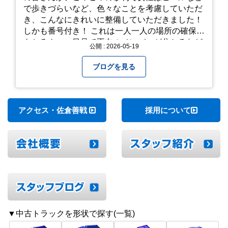
で歩きづらいなど、色々なことを考慮していただ
き、こんなにきれいに整備していただきました！
しかも番号付き！ これは一人一人の場所の確保は
もちろん、一目見て不在のメンバーが分かるなど
公開 : 2026-05-19
「環境整備」となっております！ 私たちの会社で
は毎月「環境整備点検」を実施し、お客様や共に
ブログを見る
働くスタッフの為、会社を皆で良くしていく取り
組みを実施しております！ 心一新！これからも努
力を重ねてまいります！
アクセス・佐倉善戦
採用について
▼中古トラックを形状で探す(一覧)