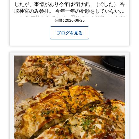
したが、事情があり今年は行けず。（でした） 香
取神宮のみ参拝。 今年一年の祈願をしていないせ
いか？ 年始からですが、周りであまり良いことが
公開 : 2026-06-25
耳に入らずで。気掛かりな事がいくつか...。 年始
から、あっという間に半年が過ぎやっとこさ。 3
ブログを見る
日後のこと。不思議ですね。 気にかかる事1つ
目。友人の長期入院から退院の知らせあり！ 気に
かかる事2つ目。疎遠だった知人の訪問あり！ 気
にかかるetcが徐々に....。 気の持ちようと、タイ
ミングかもしれませんが。お宮参りはお薦めで
す。