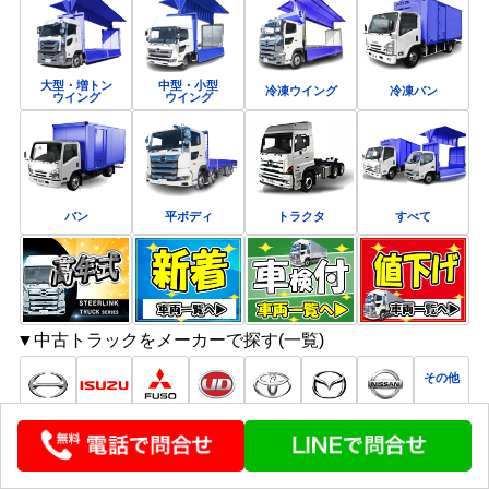
大型・増トン
中型・小型
冷凍ウイング
冷凍バン
ウイング
ウイング
バン
平ボディ
トラクタ
すべて
▼中古トラックをメーカーで探す(一覧)
その他