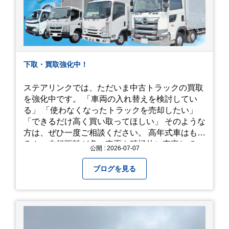
下取・買取強化中！
ステアリンクでは、ただいま中古トラックの買取
を強化中です。 「車両の入れ替えを検討してい
る」 「使わなくなったトラックを売却したい」
「できるだけ高く買い取ってほしい」 そのような
方は、ぜひ一度ご相談ください。 高年式車はもち
ろん、走行距離が多い車両も積極的に査定してい
公開 : 2026-07-07
ます。全国のお客様から多くのお問い合わせをい
ただいており、豊富な販売ネットワークを活かし
ブログを見る
た高価買取が可能です。