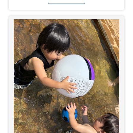
ができない もし、熱中症かなと思ったら… □すぐ
に医療機関へ相談、または救急車を呼びましょう
□涼しい場所へ移動しましょう □衣服を脱がし、
体を冷やして体温を下げましょう □塩分や水分を
補給しましょう 一番大切な命を守って、夏を乗り
切りましょう！