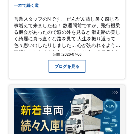
一本で続く道
営業スタッフのNです。 だんだん蒸し暑く感じる
事増えて来ましたね！ 数週間前ですが、飛行機乗
る機会があったので窓の外を見ると 滑走路の美し
く綺麗に真っ直ぐな路を見て 人生を振り返って
色々思い出したりしました… 心が洗われるような
気持ちにもなりました。 たまにこういう景色も見
公開 : 2026-07-06
るのも、いいものですね！(^^ゞ これから暑さ本
番になりますが皆様方くれぐれもご自愛ください
ブログを見る