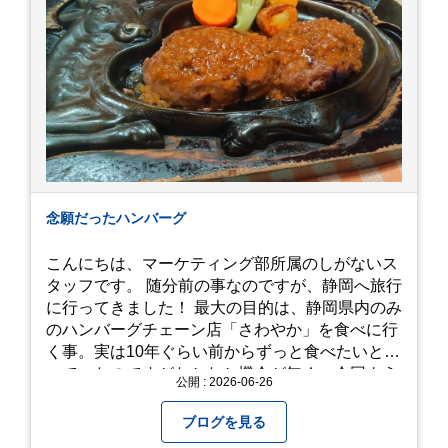
念願だったハンバーグ
こんにちは、マーケティング部所属のしがないス
タッフです。 随分前の事なのですが、静岡へ旅行
に行ってきました！ 最大の目的は、静岡県内のみ
のハンバーグチェーン店「さわやか」を食べに行
く事。実は10年ぐらい前からずっと食べたいと思
っていたのですがなかなか機会が無く、今回よう
公開 : 2026-06-26
やく叶いました。 当日は開店前から整理券をもら
って待機する事になったのですが、、10時頃にも
ブログを見る
らった整理券で、お店に入れるのは12時過ぎ頃で