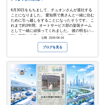
かけてみてください！ 訪問の際のポイント 動き
やすい靴で: 山の斜面を利用した農園ですので、
6月30日をもちまして、チュオンさんが退社する
歩き慣れた靴で行くのが安心です。 雨対策: 雨上
ことになりました。 愛知県で奥さんと一緒に住む
がりは足元が少し滑りやすくなることがありま
ために引っ越しをすることになったそうです。 こ
す。タオルや雨具を用意しておくと安心ですね。
れまで約3年間、オートサービス部の架装チーム
開花時期のチェック: その年の気候によって見頃
として一緒に頑張ってくれました。 彼の明るい笑
が少し前後します。出かける前に必ず公式情報や
顔と丁寧な仕事ぶりには、本当に感謝していま
公開 : 2026-06-16
SNSで見頃を確認しましょう！ おわりに 梅雨の
す。 6/15が最後の出勤となりました。 みんなで
時期を「我慢する期間」から「お出かけを楽しむ
撮影した記念写真を添付します。 チュオンさんの
ブログを見る
期間」に変えてくれる、そんな素敵な場所です。
今後のご活躍と新しいスタートを、みんなで応援
今年の初夏は、茂原のあじさいに会いに行ってみ
しましょう！ チュオンさん、今まで本当にありが
ませんか？ 皆様の素敵な週末の参考になれば嬉し
とうございました！
いです！