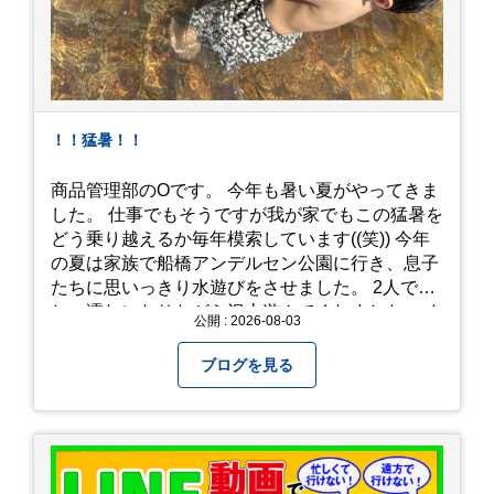
！！猛暑！！
商品管理部のOです。 今年も暑い夏がやってきま
した。 仕事でもそうですが我が家でもこの猛暑を
どう乗り越えるか毎年模索しています((笑)) 今年
の夏は家族で船橋アンデルセン公園に行き、息子
たちに思いっきり水遊びをさせました。 2人でび
しょ濡れになりながら沢山遊んでくれました。 さ
公開 : 2026-08-03
て、来年の猛暑はどう乗り越えるかまた模索して
みようと思います。
ブログを見る