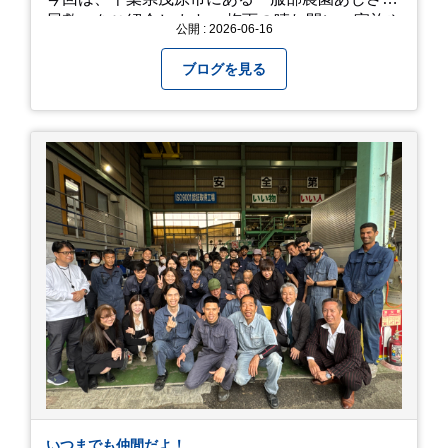
屋敷」をご紹介します。 梅雨の晴れ間に、家族や
公開 : 2026-06-16
友人とドライブがてら訪れるのにぴったりの癒や
しスポットです。 圧倒的なスケール！山一面を埋
ブログを見る
め尽くす「あじさい」 服部農園あじさい屋敷の魅
力は、なんといってもそのスケール感。約18,000
平方メートルの広大な敷地に、なんと250種類以
上・約20,000株ものアジサイが植えられていま
す。 山肌を埋め尽くすように咲き誇るブルー、ピ
ンク、紫のアジサイは圧巻の一言。 歩道が整備さ
れているので、アジサイの中に囲まれるような感
覚で散策を楽しめます。 写真好きにはたまらない
「フォトジェニック」な景色 あじさい屋敷は、ど
こを切り取っても絵になる場所ばかり。 高い場所
からの眺望: 敷地が高い位置にあるため、あじさ
い越しに広がる茂原の景色を一望できます。 小道
での撮影: アジサイの小道を歩いている後ろ姿
は、とても幻想的で素敵な写真になりますよ。 梅
雨の季節特有の「しっとりと濡れたアジサイ」も
素敵ですし、晴れた日の「キラキラした光を浴び
たアジサイ」も最高です。ぜひカメラを持って出
いつまでも仲間だよ！