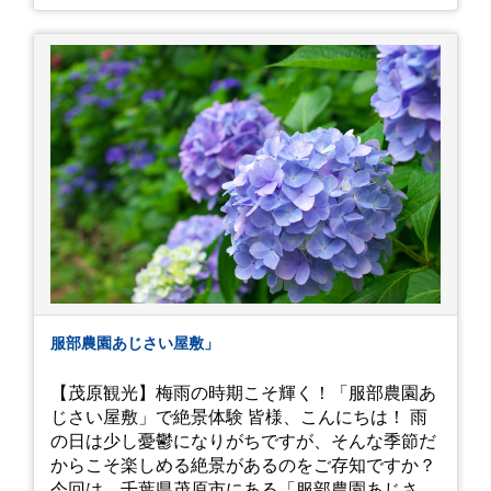
イは白にフチが紫のが特に素敵だと思いました。
中１次男が小学校の修学旅行で鎌倉に行った時に
お昼を食べてお勧めという「玉子焼おざわ」のだ
し巻き卵はとてもおいしかったです。 鶴岡八幡宮
のハスは時期が早かったですが、来月は見事だろ
うなぁ。 それでは、皆さん、梅雨冷えの日もござ
いますが、お元気でお過ごし下さい。
服部農園あじさい屋敷」
【茂原観光】梅雨の時期こそ輝く！「服部農園あ
じさい屋敷」で絶景体験 皆様、こんにちは！ 雨
の日は少し憂鬱になりがちですが、そんな季節だ
からこそ楽しめる絶景があるのをご存知ですか？
今回は、千葉県茂原市にある「服部農園あじさい