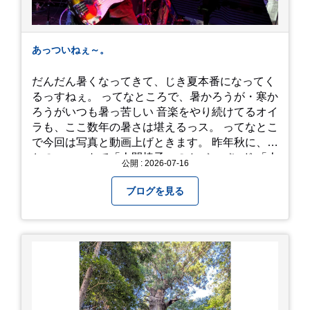
あっついねぇ～。
だんだん暑くなってきて、じき夏本番になってく
るっすねぇ。 ってなところで、暑かろうが・寒か
ろうがいつも暑っ苦しい 音楽をやり続けてるオイ
ラも、ここ数年の暑さは堪えるっス。 ってなとこ
で今回は写真と動画上げときます。 昨年秋に、娘
とのユニットで「人間椅子」のカバーバンド 「人
公開 : 2026-07-16
間イヌ」のライブ画像＆動画です。 一応非公開動
画にしており、娘のファンからもアップしてくれ
ブログを見る
と たくさんお願いされてやす。本人から「メ
ッ！」とされているので ここだけの公開としま
す。 非常に暑苦しいのでご観覧される方は、ご注
意くださいませ。 では、熱中症に気を付けて、お
過ごしください。
https://youtu.be/QWVP8qzpsUE