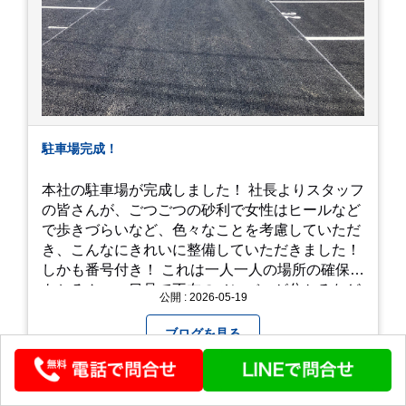
駐車場完成！
本社の駐車場が完成しました！ 社長よりスタッフ
の皆さんが、ごつごつの砂利で女性はヒールなど
で歩きづらいなど、色々なことを考慮していただ
き、こんなにきれいに整備していただきました！
しかも番号付き！ これは一人一人の場所の確保は
もちろん、一目見て不在のメンバーが分かるなど
公開 : 2026-05-19
「環境整備」となっております！ 私たちの会社で
は毎月「環境整備点検」を実施し、お客様や共に
ブログを見る
働くスタッフの為、会社を皆で良くしていく取り
組みを実施しております！ 心一新！これからも努
力を重ねてまいります！