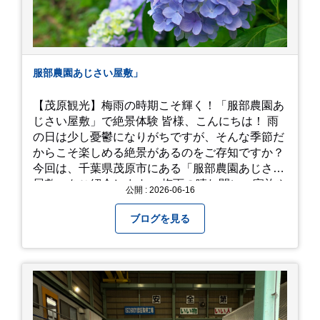
服部農園あじさい屋敷」
【茂原観光】梅雨の時期こそ輝く！「服部農園あ
じさい屋敷」で絶景体験 皆様、こんにちは！ 雨
の日は少し憂鬱になりがちですが、そんな季節だ
からこそ楽しめる絶景があるのをご存知ですか？
今回は、千葉県茂原市にある「服部農園あじさい
屋敷」をご紹介します。 梅雨の晴れ間に、家族や
公開 : 2026-06-16
友人とドライブがてら訪れるのにぴったりの癒や
しスポットです。 圧倒的なスケール！山一面を埋
ブログを見る
め尽くす「あじさい」 服部農園あじさい屋敷の魅
力は、なんといってもそのスケール感。約18,000
平方メートルの広大な敷地に、なんと250種類以
上・約20,000株ものアジサイが植えられていま
す。 山肌を埋め尽くすように咲き誇るブルー、ピ
ンク、紫のアジサイは圧巻の一言。 歩道が整備さ