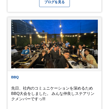
になってしまいましたが、お家には代々10年以上
ブログを見る
続く ヒメダカがいますが、そのメダカの池にはト
ンボが卵を産んで、ヤゴがいたり、変な虫が いた
りします。ヤゴはメダカを食べてしまうのでほん
とは別にしたいのですが、トンボに かえるところ
が見たくて飼ってみました。 が、途中までかえり
そうでしたが、だめなようでした。 秋にはたくさ
んのトンボが飛んでいますが、自然の中で成虫に
かえるというのは厳しいんだなと 実感しました。
私たち、生かされている以上、一所懸命何かをし
ないともったいないなと メダカのお池のトンボか
ら教えていただきました。
BBQ
先日、社内のコミュニケーションを深めるため
BBQ大会をしました。 みんな仲良しステアリン
クメンバーですっ!!!