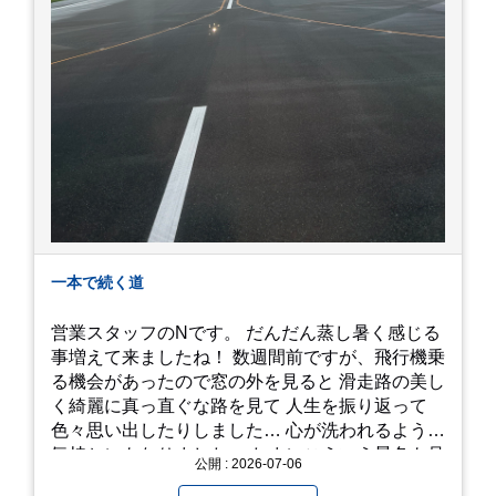
一本で続く道
営業スタッフのNです。 だんだん蒸し暑く感じる
事増えて来ましたね！ 数週間前ですが、飛行機乗
る機会があったので窓の外を見ると 滑走路の美し
く綺麗に真っ直ぐな路を見て 人生を振り返って
色々思い出したりしました… 心が洗われるような
気持ちにもなりました。 たまにこういう景色も見
公開 : 2026-07-06
るのも、いいものですね！(^^ゞ これから暑さ本