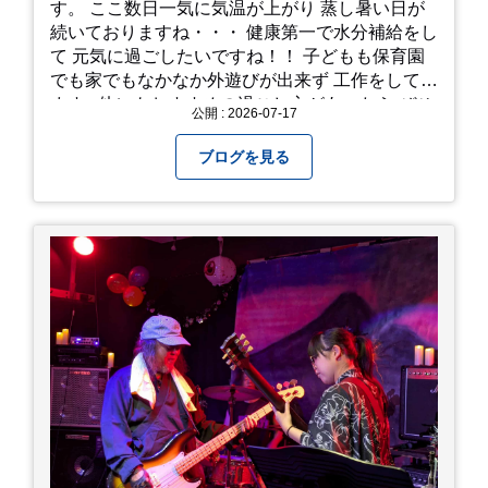
す。 ここ数日一気に気温が上がり 蒸し暑い日が
続いておりますね・・・ 健康第一で水分補給をし
て 元気に過ごしたいですね！！ 子どもも保育園
でも家でもなかなか外遊びが出来ず 工作をしてい
ます♪ 他にもおすすめの過ごし方があったら ぜひ
公開 : 2026-07-17
教えてください＾＾ 暑さを乗り越えましょ
う！！！
ブログを見る