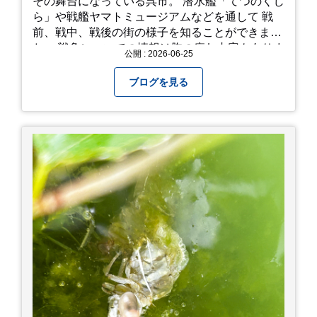
その舞台になっている呉市。 潜水艦「てつのくじ
ら」や戦艦ヤマトミュージアムなどを通して 戦
前、戦中、戦後の街の様子を知ることができまし
た。 戦争についての情報は胸の痛む内容もありま
公開 : 2026-06-25
すが、 改めて色々考えることができるので、行っ
て本当に良かったです！ そして美味しい物もたく
ブログを見る
さん。 写真は地元のスーパーで買った自分へのお
土産たち。 お好み焼きもやっぱり美味しいです
ね！ 広島また遊びに行きたいです♪