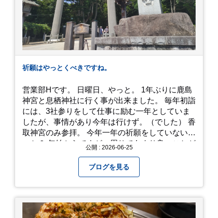
で、時と場合とタイミングと要相談で
す、、！！！
祈願はやっとくべきですね。
営業部Hです。 日曜日、やっと。 1年ぶりに鹿島
神宮と息栖神社に行く事が出来ました。 毎年初詣
には、3社参りをして仕事に励む一年としていま
したが、事情があり今年は行けず。（でした） 香
取神宮のみ参拝。 今年一年の祈願をしていないせ
いか？ 年始からですが、周りであまり良いことが
公開 : 2026-06-25
耳に入らずで。気掛かりな事がいくつか...。 年始
から、あっという間に半年が過ぎやっとこさ。 3
ブログを見る
日後のこと。不思議ですね。 気にかかる事1つ
目。友人の長期入院から退院の知らせあり！ 気に
かかる事2つ目。疎遠だった知人の訪問あり！ 気
にかかるetcが徐々に....。 気の持ちようと、タイ