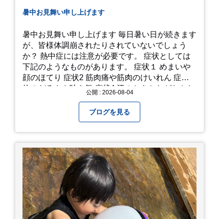
暑中お見舞い申し上げます
暑中お見舞い申し上げます 毎日暑い日が続きます
が、皆様体調崩されたりされていないでしょう
か？ 熱中症には注意が必要です。 症状としては
下記のようなものがあります。 症状１ めまいや
顔のほてり 症状2 筋肉痛や筋肉のけいれん 症状3
体のだるさや吐き気 症状4 汗のかきかたがおかし
公開 : 2026-08-04
い 症状5 体温が高い、皮ふの異常 症状6 呼びかけ
に反応しない、まっすぐ歩けない 症状7 水分補給
ブログを見る
ができない もし、熱中症かなと思ったら… □すぐ
に医療機関へ相談、または救急車を呼びましょう
□涼しい場所へ移動しましょう □衣服を脱がし、
体を冷やして体温を下げましょう □塩分や水分を
補給しましょう 一番大切な命を守って、夏を乗り
切りましょう！