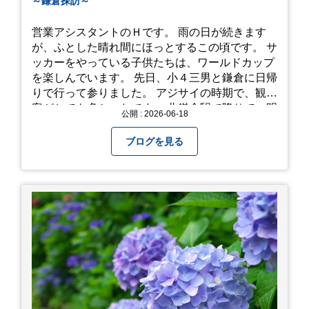
～鎌倉探訪～
営業アシスタントのＨです。 雨の日が続きます
が、ふとした晴れ間にほっとするこの頃です。 サ
ッカーをやっている子供たちは、ワールドカップ
を楽しんでいます。 先日、小４三男と鎌倉に日帰
りで行って参りました。 アジサイの時期で、観光
客がとても多かったです。 北鎌倉駅で降りて、明
公開 : 2026-06-18
月院⇒亀ヶ谷坂切通⇒「もやい工藝」で手仕事の
器を購入⇒お昼ご飯⇒鶴岡八幡宮⇒江ノ電で大仏
ブログを見る
へ。 江ノ島は時間切れで断念！ 明月院のアジサ
イは白にフチが紫のが特に素敵だと思いました。
中１次男が小学校の修学旅行で鎌倉に行った時に
お昼を食べてお勧めという「玉子焼おざわ」のだ
し巻き卵はとてもおいしかったです。 鶴岡八幡宮
のハスは時期が早かったですが、来月は見事だろ
うなぁ。 それでは、皆さん、梅雨冷えの日もござ
いますが、お元気でお過ごし下さい。