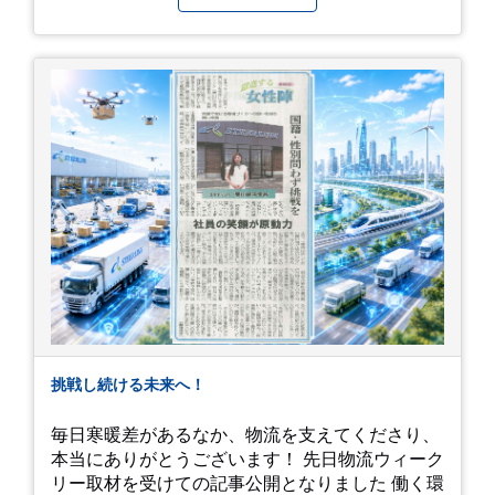
今後のご活躍と新しいスタートを、みんなで応援
今年の初夏は、茂原のあじさいに会いに行ってみ
しましょう！ チュオンさん、今まで本当にありが
ませんか？ 皆様の素敵な週末の参考になれば嬉し
とうございました！
いです！
挑戦し続ける未来へ！
毎日寒暖差があるなか、物流を支えてくださり、
本当にありがとうございます！ 先日物流ウィーク
リー取材を受けての記事公開となりました 働く環