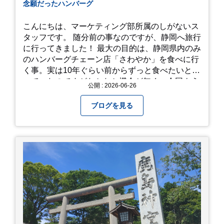
念願だったハンバーグ
こんにちは、マーケティング部所属のしがないス
タッフです。 随分前の事なのですが、静岡へ旅行
に行ってきました！ 最大の目的は、静岡県内のみ
のハンバーグチェーン店「さわやか」を食べに行
く事。実は10年ぐらい前からずっと食べたいと思
っていたのですがなかなか機会が無く、今回よう
公開 : 2026-06-26
やく叶いました。 当日は開店前から整理券をもら
って待機する事になったのですが、、10時頃にも
ブログを見る
らった整理券で、お店に入れるのは12時過ぎ頃で
した。大人気とは聞いていましたがここまでと
は、、！！ 駅前ショッピングモール内の店舗だっ
たのでお買い物をしつつ待機して遂に入店。ハン
バーグはレアな焼き加減でとってもジューシーで
最高に美味しかったです！！目の前で店員さんが
カットしてくれるのもとっても良かったです。 こ
れは何個でも行けてしまう勢い、、！！！ 皆様も
静岡へ行く予定がありましたら是非とも召し上が
って見てください！予約は行っていないようなの