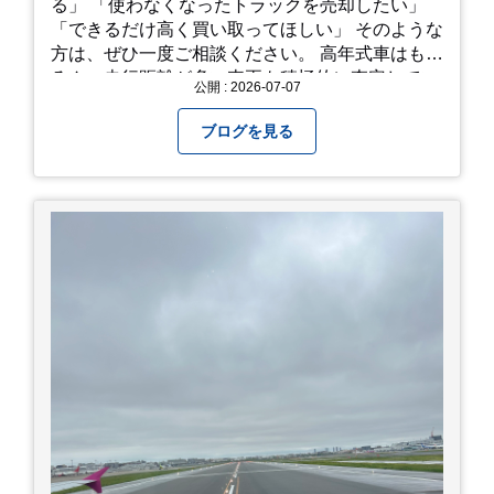
る」 「使わなくなったトラックを売却したい」
「できるだけ高く買い取ってほしい」 そのような
方は、ぜひ一度ご相談ください。 高年式車はもち
ろん、走行距離が多い車両も積極的に査定してい
公開 : 2026-07-07
ます。全国のお客様から多くのお問い合わせをい
ただいており、豊富な販売ネットワークを活かし
ブログを見る
た高価買取が可能です。