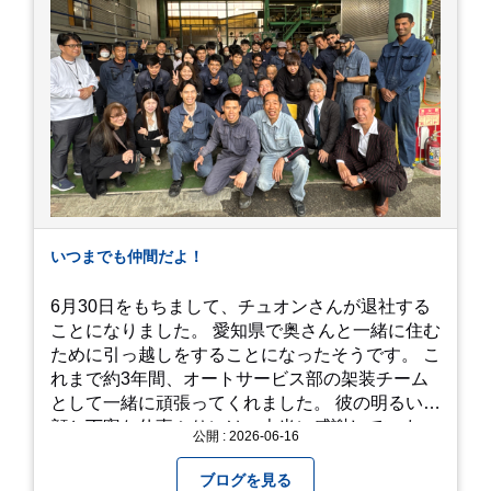
れているので、アジサイの中に囲まれるような感
覚で散策を楽しめます。 写真好きにはたまらない
「フォトジェニック」な景色 あじさい屋敷は、ど
こを切り取っても絵になる場所ばかり。 高い場所
からの眺望: 敷地が高い位置にあるため、あじさ
い越しに広がる茂原の景色を一望できます。 小道
での撮影: アジサイの小道を歩いている後ろ姿
は、とても幻想的で素敵な写真になりますよ。 梅
雨の季節特有の「しっとりと濡れたアジサイ」も
素敵ですし、晴れた日の「キラキラした光を浴び
たアジサイ」も最高です。ぜひカメラを持って出
いつまでも仲間だよ！
かけてみてください！ 訪問の際のポイント 動き
やすい靴で: 山の斜面を利用した農園ですので、
6月30日をもちまして、チュオンさんが退社する
歩き慣れた靴で行くのが安心です。 雨対策: 雨上
ことになりました。 愛知県で奥さんと一緒に住む
がりは足元が少し滑りやすくなることがありま
ために引っ越しをすることになったそうです。 こ
す。タオルや雨具を用意しておくと安心ですね。
れまで約3年間、オートサービス部の架装チーム
開花時期のチェック: その年の気候によって見頃
として一緒に頑張ってくれました。 彼の明るい笑
が少し前後します。出かける前に必ず公式情報や
顔と丁寧な仕事ぶりには、本当に感謝していま
公開 : 2026-06-16
SNSで見頃を確認しましょう！ おわりに 梅雨の
す。 6/15が最後の出勤となりました。 みんなで
時期を「我慢する期間」から「お出かけを楽しむ
撮影した記念写真を添付します。 チュオンさんの
ブログを見る
期間」に変えてくれる、そんな素敵な場所です。