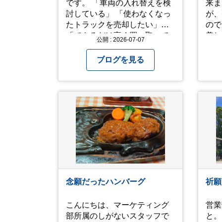
です。 「車両の入れ替えを検
来ました
討している」 「使わなくなっ
が、
たトラックを売却したい」
ので窓
「できるだけ高く買い取って
美し
公開 : 2026-07-07
ほしい」 そのような方は、ぜ
見て 人生を振り返って色
ひ一度ご相談ください。 高年
い出
ブログを見る
式車はもちろん、走行距離が
われ
多い車両も積極的に査定して
ました。 た
います。全国のお客様から多
も見
くのお問い合わせをいただい
ね！(^^ゞ 
ており、豊富な販売ネットワ
なり
ークを活かした高価買取が可
ご自
能です。
念願だったハンバーグ
祈願
こんにちは、マーケティング
営業部H
部所属のしがないスタッフで
と。