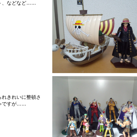
ト、などなど……
られきれいに整頓さ
ゃですが……