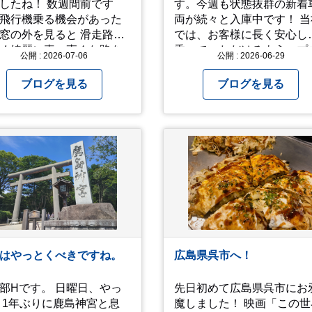
ね！ 数週間前です
す。今週も状態抜群の新着
飛行機乗る機会があった
両が続々と入庫中です！ 当社
の外を見ると 滑走路の
では、お客様に長く安心し
く綺麗に真っ直ぐな路を
乗っていただけるよう、プ
公開 : 2026-07-06
公開 : 2026-06-29
々思
の厳しい目でエンジンや足
したりしました… 心が洗
りを細かくチェック。確か
ブログを見る
ブログを見る
るような気持ちにもなり
「高品質」と納得できた即
まにこういう景色
力車両のみを厳選して仕入
るのも、いいものです
ています。自慢のラインナ
これから暑さ本番に
プを、ぜひお早めにご確認
ますが皆様方くれぐれも
ださい！
愛ください
はやっとくべきですね。
広島県呉市へ！
です。 日曜日、やっ
先日初めて広島県呉市にお
 1年ぶりに鹿島神宮と息
魔しました！ 映画「この世