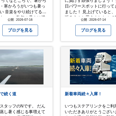
かろ
に負けず頑張りましょう！ 
・寒かろうがいつも暑っ
日パワースポットに行って
り続けてるオ
ました！ 見上げていると、
も、ここ数年の暑さは堪
張ろう！と思えましたので
公開 : 2026-07-16
公開 : 2026-07-14
 ってなとこで今回
パチリ！
真と動画上げときます。
ブログを見る
ブログを見る
秋に、娘とのユニットで
間椅子」のカバーバンド
間イヌ」のライブ画像＆
 一応非公開動画に
おり、娘のファンからも
してくれと たくさんお
されてやす。本人から
ッ！」とされているので
だけの公開とします。 非
暑苦しいのでご観覧され
は、ご注意くださいま
で続く道
新着車両続々入庫！
付け
お過ごしください。
スタッフのNです。 だん
いつもステアリンクをご利
s://youtu.be/QWVP8qzpsUE
蒸し暑く感じる事増えて
いただきありがとうござい