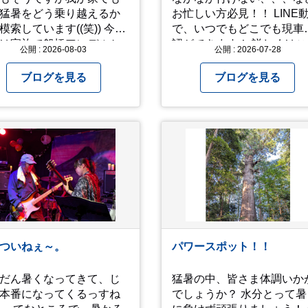
猛暑をどう乗り越えるか
お忙しい方必見！！ LINE
索しています((笑)) 今年
で、いつでもどこでも現車
は家族で船橋アンデルセ
認ができます！ 詳しくはこ
公開 : 2026-08-03
公開 : 2026-07-28
園に行き、息子たちに思
らからお問合せ下さい ↓
きり水遊びをさせまし
https://www.steerlink.co.jp/tr
ブログを見る
ブログを見る
 2人でびしょ濡れになり
ら沢山遊んでくれまし
どう
越えるかまた模索してみ
と思います。
ついねぇ～。
パワースポット！！
だん暑くなってきて、じ
猛暑の中、皆さま体調いか
本番になってくるっすね
でしょうか？ 水分とって暑