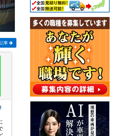
記事
！
に
で
ど