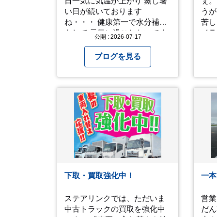
日一気に気温が上がり 蒸し暑
ぇ。 ってなところで、暑
い日が続いております
うが
ね・・・ 健康第一で水分補給
苦しい 音楽をや
をして 元気に過ごしたいです
イラ
公開 : 2026-07-17
ね！！ 子どもも保育園でも家
えるっス。
でもなかなか外遊びが出来ず
は写
ブログを見る
工作をしています♪ 他にもおす
昨年
すめの過ごし方があったら ぜ
「人
ひ教えてください＾＾ 暑さを
「人
乗り越えましょう！！！
動画です。
して
アップ
願い
「メ
ここ
常に
る方
下取・買取強化中！
一本
せ。 では、熱中症に気を
て、
ステアリンクでは、ただいま
営業
http
中古トラックの買取を強化中
だん