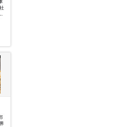
車
て
ロ
回
な
戦
れ
ッ
く
邪
界