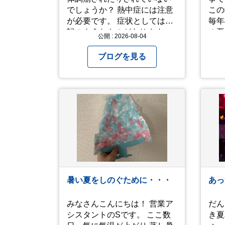
でしょうか？ 熱中症には注意
この
が必要です。 症状としては下
毎年模
記のようなものがあります。
の夏
公開 : 2026-08-04
症状１ めまいや顔のほてり 症
ン公
状2 筋肉痛や筋肉のけいれん
いっ
ブログを見る
症状3 体のだるさや吐き気 症
た。
状4 汗のかきかたがおかしい
なが
症状5 体温が高い、皮ふの異
た。 さて、来年の猛暑は
常 症状6 呼びかけに反応しな
乗り
い、まっすぐ歩けない 症状7
よう
水分補給ができない もし、熱
中症かなと思ったら… □すぐ
に医療機関へ相談、または救
急車を呼びましょう □涼しい
場所へ移動しましょう □衣服
を脱がし、体を冷やして体温
暑い夏をしのぐために・・・
あっ
を下げましょう □塩分や水分
を補給しましょう 一番大切な
みなさんこんにちは！ 営業ア
だん
命を守って、夏を乗り切りま
シスタントのSです。 ここ数
き夏
しょう！