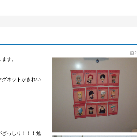
BLOG
2
します。
マグネットがきれい
がぎっしり！！！勉