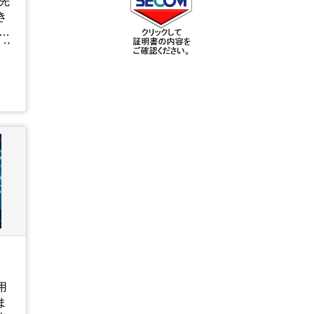
先
き
頑
1枚
用
ま