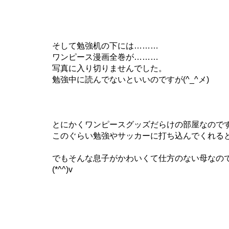
そして勉強机の下には………
ワンピース漫画全巻が………
写真に入り切りませんでした。
勉強中に読んでないといいのですが(^_^メ)
とにかくワンピースグッズだらけの部屋なので
このぐらい勉強やサッカーに打ち込んでくれる
でもそんな息子がかわいくて仕方のない母なの
(*^^)v