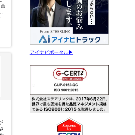
動画
確
ち
uckinfo/live/
アイナビポータル▶
が
さ