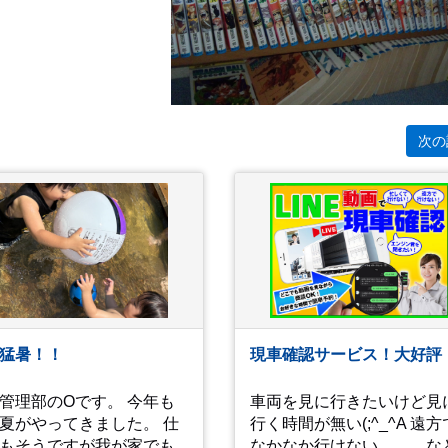
次の
猛暑！！
現車確認サービス！大好評
管理部のOです。 今年も
車両を見に行きたいけど見
夏がやってきました。 仕
行く時間が無い(;^_^A 遠方
もそうですが我が家でも
なかなか行けない、、、な