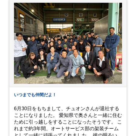
上・約20,000株ものアジサイが植えられていま
す。 山肌を埋め尽くすように咲き誇るブルー、ピ
ンク、紫のアジサイは圧巻の一言。 歩道が整備さ
れているので、アジサイの中に囲まれるような感
覚で散策を楽しめます。 写真好きにはたまらない
「フォトジェニック」な景色 あじさい屋敷は、ど
こを切り取っても絵になる場所ばかり。 高い場所
からの眺望: 敷地が高い位置にあるため、あじさ
い越しに広がる茂原の景色を一望できます。 小道
での撮影: アジサイの小道を歩いている後ろ姿
は、とても幻想的で素敵な写真になりますよ。 梅
雨の季節特有の「しっとりと濡れたアジサイ」も
素敵ですし、晴れた日の「キラキラした光を浴び
たアジサイ」も最高です。ぜひカメラを持って出
いつまでも仲間だよ！
かけてみてください！ 訪問の際のポイント 動き
やすい靴で: 山の斜面を利用した農園ですので、
6月30日をもちまして、チュオンさんが退社する
歩き慣れた靴で行くのが安心です。 雨対策: 雨上
ことになりました。 愛知県で奥さんと一緒に住む
がりは足元が少し滑りやすくなることがありま
ために引っ越しをすることになったそうです。 こ
す。タオルや雨具を用意しておくと安心ですね。
れまで約3年間、オートサービス部の架装チーム
開花時期のチェック: その年の気候によって見頃
として一緒に頑張ってくれました。 彼の明るい笑