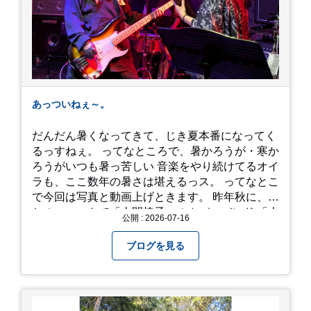
あっついねぇ～。
だんだん暑くなってきて、じき夏本番になってく
るっすねぇ。 ってなところで、暑かろうが・寒か
ろうがいつも暑っ苦しい 音楽をやり続けてるオイ
ラも、ここ数年の暑さは堪えるっス。 ってなとこ
で今回は写真と動画上げときます。 昨年秋に、娘
とのユニットで「人間椅子」のカバーバンド 「人
公開 : 2026-07-16
間イヌ」のライブ画像＆動画です。 一応非公開動
画にしており、娘のファンからもアップしてくれ
ブログを見る
と たくさんお願いされてやす。本人から「メ
ッ！」とされているので ここだけの公開としま
す。 非常に暑苦しいのでご観覧される方は、ご注
意くださいませ。 では、熱中症に気を付けて、お