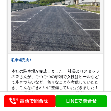
駐車場完成！
本社の駐車場が完成しました！ 社長よりスタッフ
の皆さんが、ごつごつの砂利で女性はヒールなど
で歩きづらいなど、色々なことを考慮していただ
き、こんなにきれいに整備していただきました！
しかも番号付き！ これは一人一人の場所の確保は
もちろん、一目見て不在のメンバーが分かるなど
公開 : 2026-05-19
「環境整備」となっております！ 私たちの会社で
は毎月「環境整備点検」を実施し、お客様や共に
ブログを見る