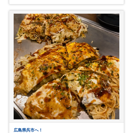
目。友人の長期入院から退院の知らせあり！ 気に
かかる事2つ目。疎遠だった知人の訪問あり！ 気
にかかるetcが徐々に....。 気の持ちようと、タイ
ミングかもしれませんが。お宮参りはお薦めで
す。
広島県呉市へ！