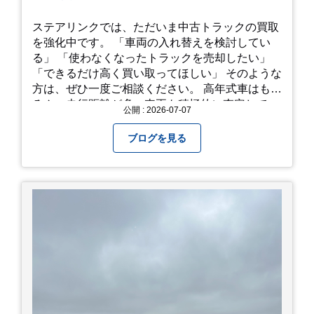
ステアリンクでは、ただいま中古トラックの買取
を強化中です。 「車両の入れ替えを検討してい
る」 「使わなくなったトラックを売却したい」
「できるだけ高く買い取ってほしい」 そのような
方は、ぜひ一度ご相談ください。 高年式車はもち
ろん、走行距離が多い車両も積極的に査定してい
公開 : 2026-07-07
ます。全国のお客様から多くのお問い合わせをい
ただいており、豊富な販売ネットワークを活かし
ブログを見る
た高価買取が可能です。