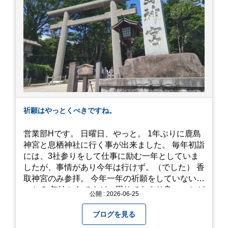
れは何個でも行けてしまう勢い、、！！！ 皆様も
静岡へ行く予定がありましたら是非とも召し上が
って見てください！予約は行っていないようなの
で、時と場合とタイミングと要相談で
す、、！！！
祈願はやっとくべきですね。
営業部Hです。 日曜日、やっと。 1年ぶりに鹿島
神宮と息栖神社に行く事が出来ました。 毎年初詣
には、3社参りをして仕事に励む一年としていま
したが、事情があり今年は行けず。（でした） 香
取神宮のみ参拝。 今年一年の祈願をしていないせ
いか？ 年始からですが、周りであまり良いことが
公開 : 2026-06-25
耳に入らずで。気掛かりな事がいくつか...。 年始
から、あっという間に半年が過ぎやっとこさ。 3
ブログを見る
日後のこと。不思議ですね。 気にかかる事1つ