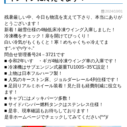
2024/10/01
残暑厳しい中、今日も物流を支えて下さり、本当にありが
とうございます！
新着！融雪仕様の4軸低床冷凍ウイング入庫しました！
冷凍機をチェック！扉を開けてびっくり！
白い冷気がもくもくと！寒！めちゃくちゃ冷えてま
す°˖✧◝(⁰▿⁰)◜✧˖°
問合せ管理番号24－3721です
■ 令和2年いすゞ・ギガ4軸冷凍ウイング車の入庫です！
■ 冷凍機はサブエンジン式菱重TU100S−35℃設定！
■ 上物は日本フルハーフ製！
■ 人気のキーストン床、ジョルダーレール4列仕様です！
■ 足回りアルミホイール装着！見た目も経費削減に役立ち
ます！
■ キャブにはメッキパーツ多数！
■ サイドバンパー燃料タンクはステンレス仕様！
■ 是非、現車確認もお待ちしております！
是非ホームページでチェックしてみてください(^^)/