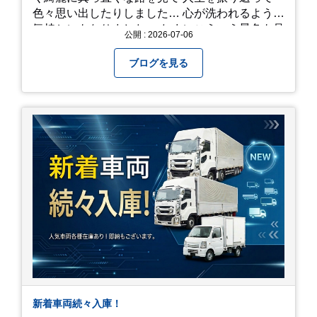
色々思い出したりしました… 心が洗われるような
気持ちにもなりました。 たまにこういう景色も見
公開 : 2026-07-06
るのも、いいものですね！(^^ゞ これから暑さ本
番になりますが皆様方くれぐれもご自愛ください
ブログを見る
新着車両続々入庫！