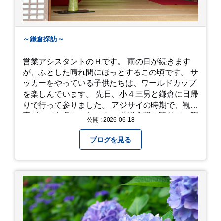
～鎌倉探訪～
営業アシスタントのＨです。 雨の日が続きます
が、ふとした晴れ間にほっとするこの頃です。 サ
ッカーをやっている子供たちは、ワールドカップ
を楽しんでいます。 先日、小４三男と鎌倉に日帰
りで行って参りました。 アジサイの時期で、観光
客がとても多かったです。 北鎌倉駅で降りて、明
公開 : 2026-06-18
月院⇒亀ヶ谷坂切通⇒「もやい工藝」で手仕事の
器を購入⇒お昼ご飯⇒鶴岡八幡宮⇒江ノ電で大仏
ブログを見る
へ。 江ノ島は時間切れで断念！ 明月院のアジサ
イは白にフチが紫のが特に素敵だと思いました。
中１次男が小学校の修学旅行で鎌倉に行った時に
お昼を食べてお勧めという「玉子焼おざわ」のだ
し巻き卵はとてもおいしかったです。 鶴岡八幡宮
のハスは時期が早かったですが、来月は見事だろ
うなぁ。 それでは、皆さん、梅雨冷えの日もござ