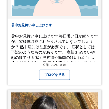
暑中お見舞い申し上げます
暑中お見舞い申し上げます 毎日暑い日が続きます
が、皆様体調崩されたりされていないでしょう
か？ 熱中症には注意が必要です。 症状としては
下記のようなものがあります。 症状１ めまいや
顔のほてり 症状2 筋肉痛や筋肉のけいれん 症状3
体のだるさや吐き気 症状4 汗のかきかたがおかし
公開 : 2026-08-04
い 症状5 体温が高い、皮ふの異常 症状6 呼びかけ
に反応しない、まっすぐ歩けない 症状7 水分補給
ブログを見る
ができない もし、熱中症かなと思ったら… □すぐ
に医療機関へ相談、または救急車を呼びましょう
□涼しい場所へ移動しましょう □衣服を脱がし、
体を冷やして体温を下げましょう □塩分や水分を
補給しましょう 一番大切な命を守って、夏を乗り
切りましょう！