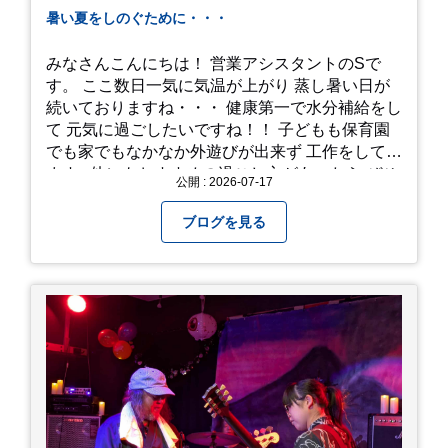
暑い夏をしのぐために・・・
みなさんこんにちは！ 営業アシスタントのSで
す。 ここ数日一気に気温が上がり 蒸し暑い日が
続いておりますね・・・ 健康第一で水分補給をし
て 元気に過ごしたいですね！！ 子どもも保育園
でも家でもなかなか外遊びが出来ず 工作をしてい
ます♪ 他にもおすすめの過ごし方があったら ぜひ
公開 : 2026-07-17
教えてください＾＾ 暑さを乗り越えましょ
う！！！
ブログを見る