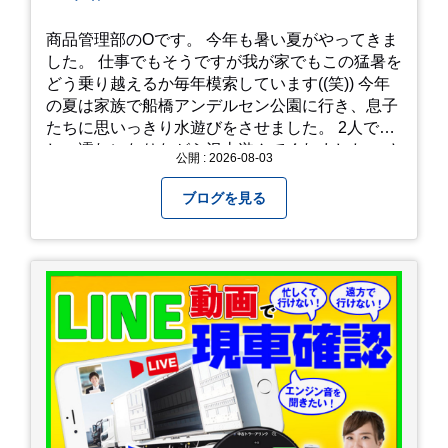
商品管理部のOです。 今年も暑い夏がやってきま
した。 仕事でもそうですが我が家でもこの猛暑を
どう乗り越えるか毎年模索しています((笑)) 今年
の夏は家族で船橋アンデルセン公園に行き、息子
たちに思いっきり水遊びをさせました。 2人でび
しょ濡れになりながら沢山遊んでくれました。 さ
公開 : 2026-08-03
て、来年の猛暑はどう乗り越えるかまた模索して
みようと思います。
ブログを見る