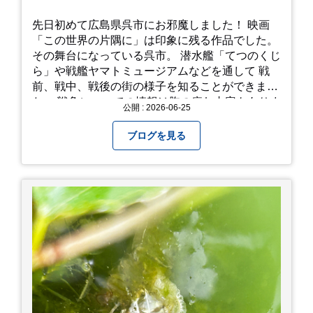
先日初めて広島県呉市にお邪魔しました！ 映画
「この世界の片隅に」は印象に残る作品でした。
その舞台になっている呉市。 潜水艦「てつのくじ
ら」や戦艦ヤマトミュージアムなどを通して 戦
前、戦中、戦後の街の様子を知ることができまし
た。 戦争についての情報は胸の痛む内容もありま
公開 : 2026-06-25
すが、 改めて色々考えることができるので、行っ
て本当に良かったです！ そして美味しい物もたく
ブログを見る
さん。 写真は地元のスーパーで買った自分へのお
土産たち。 お好み焼きもやっぱり美味しいです
ね！ 広島また遊びに行きたいです♪