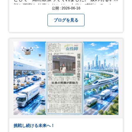
が少し前後します。出かける前に必ず公式情報や
顔と丁寧な仕事ぶりには、本当に感謝していま
公開 : 2026-06-16
SNSで見頃を確認しましょう！ おわりに 梅雨の
す。 6/15が最後の出勤となりました。 みんなで
時期を「我慢する期間」から「お出かけを楽しむ
撮影した記念写真を添付します。 チュオンさんの
ブログを見る
期間」に変えてくれる、そんな素敵な場所です。
今後のご活躍と新しいスタートを、みんなで応援
今年の初夏は、茂原のあじさいに会いに行ってみ
しましょう！ チュオンさん、今まで本当にありが
ませんか？ 皆様の素敵な週末の参考になれば嬉し
とうございました！
いです！
挑戦し続ける未来へ！