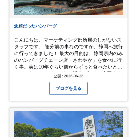
念願だったハンバーグ
こんにちは、マーケティング部所属のしがないス
タッフです。 随分前の事なのですが、静岡へ旅行
に行ってきました！ 最大の目的は、静岡県内のみ
のハンバーグチェーン店「さわやか」を食べに行
く事。実は10年ぐらい前からずっと食べたいと思
っていたのですがなかなか機会が無く、今回よう
公開 : 2026-06-26
やく叶いました。 当日は開店前から整理券をもら
って待機する事になったのですが、、10時頃にも
ブログを見る
らった整理券で、お店に入れるのは12時過ぎ頃で
した。大人気とは聞いていましたがここまでと
は、、！！ 駅前ショッピングモール内の店舗だっ
たのでお買い物をしつつ待機して遂に入店。ハン
バーグはレアな焼き加減でとってもジューシーで
最高に美味しかったです！！目の前で店員さんが
カットしてくれるのもとっても良かったです。 こ