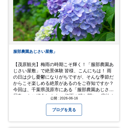
いますが、お元気でお過ごし下さい。
服部農園あじさい屋敷」
【茂原観光】梅雨の時期こそ輝く！「服部農園あ
じさい屋敷」で絶景体験 皆様、こんにちは！ 雨
の日は少し憂鬱になりがちですが、そんな季節だ
からこそ楽しめる絶景があるのをご存知ですか？
今回は、千葉県茂原市にある「服部農園あじさい
屋敷」をご紹介します。 梅雨の晴れ間に、家族や
公開 : 2026-06-16
友人とドライブがてら訪れるのにぴったりの癒や
しスポットです。 圧倒的なスケール！山一面を埋
ブログを見る
め尽くす「あじさい」 服部農園あじさい屋敷の魅
力は、なんといってもそのスケール感。約18,000
平方メートルの広大な敷地に、なんと250種類以