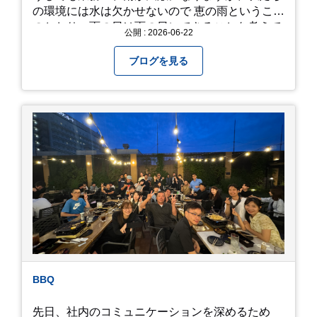
の環境には水は欠かせないので 恵の雨というこば
のとおり、雨の日は雨の日にできることを考えて
公開 : 2026-06-22
きたいものです。 さて、すっかり題名とは違う話
になってしまいましたが、お家には代々10年以上
ブログを見る
続く ヒメダカがいますが、そのメダカの池にはト
ンボが卵を産んで、ヤゴがいたり、変な虫が いた
りします。ヤゴはメダカを食べてしまうのでほん
とは別にしたいのですが、トンボに かえるところ
が見たくて飼ってみました。 が、途中までかえり
そうでしたが、だめなようでした。 秋にはたくさ
んのトンボが飛んでいますが、自然の中で成虫に
かえるというのは厳しいんだなと 実感しました。
私たち、生かされている以上、一所懸命何かをし
ないともったいないなと メダカのお池のトンボか
ら教えていただきました。
BBQ
先日、社内のコミュニケーションを深めるため