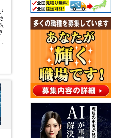
が
さ
先
き
頑
1枚