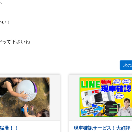
い
いい！
守って下さいね
次の
猛暑！！
現車確認サービス！大好評