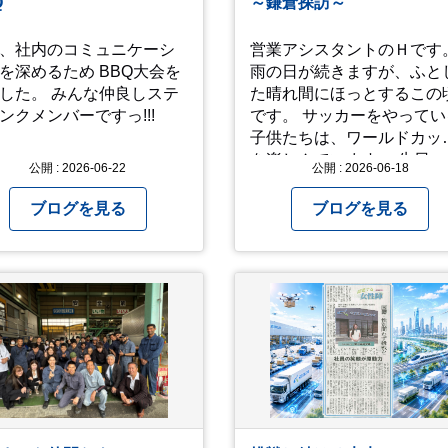
Q
～鎌倉探訪～
.。 気の持ちようと、
ミングかもしれません
、社内のコミュニケーシ
営業アシスタントのＨです
お宮参りはお薦めです。
を深めるため BBQ大会を
雨の日が続きますが、ふと
した。 みんな仲良しステ
た晴れ間にほっとするこの
ンクメンバーですっ!!!
です。 サッカーをやってい
子供たちは、ワールドカッ
を楽しんでいます。 先日、小
公開 : 2026-06-22
公開 : 2026-06-18
４三男と鎌倉に日帰りで行
て参りました。 アジサイの
ブログを見る
ブログを見る
期で、観光客がとても多か
たです。 北鎌倉駅で降りて
明月院⇒亀ヶ谷坂切通⇒「
やい工藝」で手仕事の器を
入⇒お昼ご飯⇒鶴岡八幡宮
江ノ電で大仏へ。 江ノ島は
間切れで断念！ 明月院のアジ
サイは白にフチが紫のが特
素敵だと思いました。 中１
男が小学校の修学旅行で鎌
に行った時にお昼を食べて