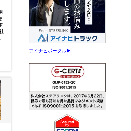
用
ま
車
て
ロ
アイナビポータル▶
回
な
戦
れ
ッ
く