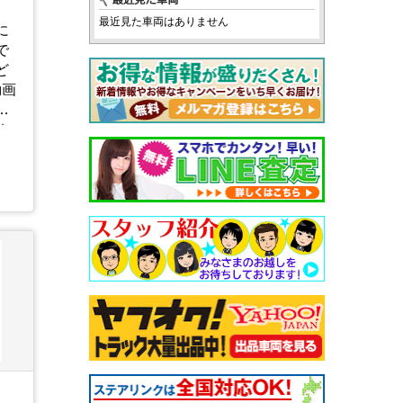
最近見た車両はありません
に
で
ど
動画
確
ち
uckinfo/live/