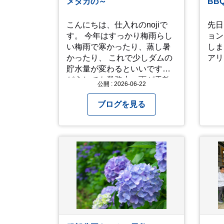
メダカの～
BB
買い物をしつつ待機して遂に
徐々に...
入店。ハンバーグはレアな焼
タイ
こんにちは、仕入れのnojiで
先日
き加減でとってもジューシー
が。
す。 今年はすっかり梅雨らし
ョン
で最高に美味しかったで
い梅雨で寒かったり、蒸し暑
しま
す！！目の前で店員さんがカ
かったり、 これで少しダムの
アリ
ットしてくれるのもとっても
貯水量が変わるといいです。
良かったです。 これは何個で
どうしても業務上、雨が天敵
も行けてしまう勢
公開 : 2026-06-22
になりますが、私たちの環境
い、、！！！ 皆様も静岡へ行
には水は欠かせないので 恵の
ブログを見る
く予定がありましたら是非と
雨というこばのとおり、雨の
も召し上がって見てくださ
日は雨の日にできることを考
い！予約は行っていないよう
えてきたいものです。 さて、
なので、時と場合とタイミン
すっかり題名とは違う話にな
グと要相談です、、！！！
ってしまいましたが、お家に
は代々10年以上続く ヒメダカ
がいますが、そのメダカの池
にはトンボが卵を産んで、ヤ
ゴがいたり、変な虫が いたり
します。ヤゴはメダカを食べ
てしまうのでほんとは別にし