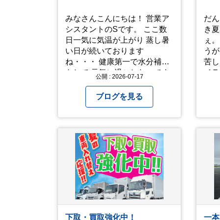
を下げましょう □塩分や水分
を補給しましょう 一番大切な
みなさんこんにちは！ 営業ア
だん
命を守って、夏を乗り切りま
シスタントのSです。 ここ数
き夏
しょう！
日一気に気温が上がり 蒸し暑
ぇ。 ってなところで、暑
い日が続いております
うが
ね・・・ 健康第一で水分補給
苦しい 音楽をや
をして 元気に過ごしたいです
イラ
公開 : 2026-07-17
ね！！ 子どもも保育園でも家
えるっス。
でもなかなか外遊びが出来ず
は写
ブログを見る
工作をしています♪ 他にもおす
昨年
すめの過ごし方があったら ぜ
「人
ひ教えてください＾＾ 暑さを
「人
乗り越えましょう！！！
動画です。
して
アップ
願い
「メ
ここ
常に
る方
下取・買取強化中！
一本