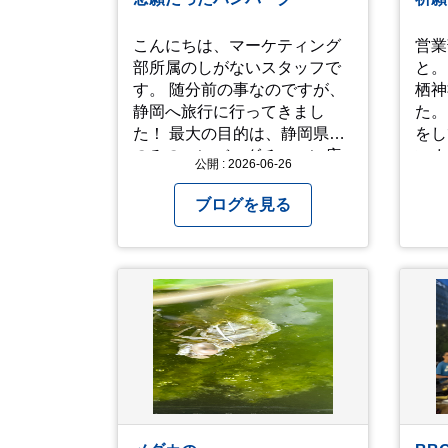
こんにちは、マーケティング
営業部H
部所属のしがないスタッフで
と。
す。 随分前の事なのですが、
栖神
静岡へ旅行に行ってきまし
た。
た！ 最大の目的は、静岡県内
をし
のみのハンバーグチェーン店
いま
公開 : 2026-06-26
「さわやか」を食べに行く
は行
事。実は10年ぐらい前からず
宮のみ参
ブログを見る
っと食べたいと思っていたの
をし
ですがなかなか機会が無く、
らで
今回ようやく叶いました。 当
こと
日は開店前から整理券をもら
りな
って待機する事になったので
ら、
すが、、10時頃にもらった整
ぎやっ
理券で、お店に入れるのは12
と。
時過ぎ頃でした。大人気とは
る事
聞いていましたがここまでと
ら退
は、、！！ 駅前ショッピング
かる
モール内の店舗だったのでお
の訪