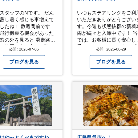
付け
お過ごしください。
スタッフのNです。 だん
いつもステアリンクをご利
s://youtu.be/QWVP8qzpsUE
蒸し暑く感じる事増えて
いただきありがとうござい
ね！ 数週間前です
す。今週も状態抜群の新着
飛行機乗る機会があった
両が続々と入庫中です！ 当社
の外を見ると 滑走路の
では、お客様に長く安心し
く綺麗に真っ直ぐな路を
乗っていただけるよう、プ
公開 : 2026-07-06
公開 : 2026-06-29
々思
の厳しい目でエンジンや足
したりしました… 心が洗
りを細かくチェック。確か
ブログを見る
ブログを見る
るような気持ちにもなり
「高品質」と納得できた即
まにこういう景色
力車両のみを厳選して仕入
るのも、いいものです
ています。自慢のラインナ
これから暑さ本番に
プを、ぜひお早めにご確認
ますが皆様方くれぐれも
ださい！
愛ください
はやっとくべきですね。
広島県呉市へ！