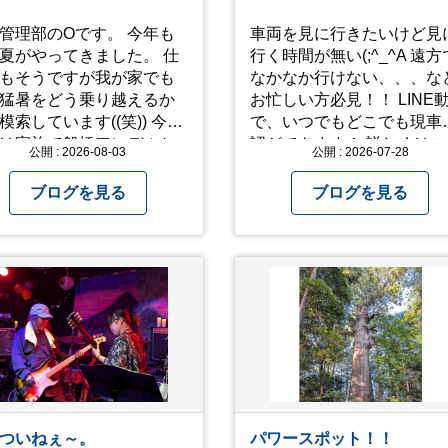
管理部のOです。 今年も
車両を見に行きたいけど見
夏がやってきました。 仕
行く時間が無い(;^_^A 遠方
もそうですが我が家でも
なかなか行けない、、、な
猛暑をどう乗り越えるか
お忙しい方必見！！ LINE
索しています((笑)) 今年
で、いつでもどこでも現車
は家族で船橋アンデルセ
認ができます！ 詳しくはこ
公開 : 2026-08-03
公開 : 2026-07-28
園に行き、息子たちに思
らからお問合せ下さい ↓
きり水遊びをさせまし
https://www.steerlink.co.jp/tr
ブログを見る
ブログを見る
 2人でびしょ濡れになり
ら沢山遊んでくれまし
どう
越えるかまた模索してみ
と思います。
ついねぇ～。
パワースポット！！