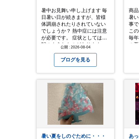
暑中お見舞い申し上げます 毎
商品
日暑い日が続きますが、皆様
暑い
体調崩されたりされていない
事で
でしょうか？ 熱中症には注意
この
が必要です。 症状としては下
毎年模
記のようなものがあります。
の夏
公開 : 2026-08-04
症状１ めまいや顔のほてり 症
ン公
状2 筋肉痛や筋肉のけいれん
いっ
ブログを見る
症状3 体のだるさや吐き気 症
た。
状4 汗のかきかたがおかしい
なが
症状5 体温が高い、皮ふの異
た。 さて、来年の猛暑は
常 症状6 呼びかけに反応しな
乗り
い、まっすぐ歩けない 症状7
よう
水分補給ができない もし、熱
中症かなと思ったら… □すぐ
に医療機関へ相談、または救
急車を呼びましょう □涼しい
場所へ移動しましょう □衣服
を脱がし、体を冷やして体温
暑い夏をしのぐために・・・
あっ