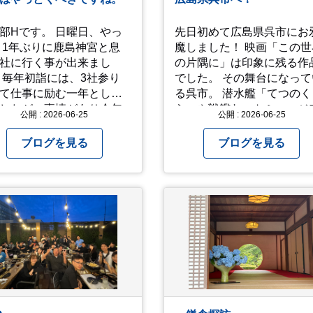
です。 日曜日、やっ
先日初めて広島県呉市にお
 1年ぶりに鹿島神宮と息
魔しました！ 映画「この世
社に行く事が出来まし
の片隅に」は印象に残る作
 毎年初詣には、3社参り
でした。 その舞台になって
て仕事に励む一年として
る呉市。 潜水艦「てつのくじ
したが、事情があり今年
ら」や戦艦ヤマトミュージ
公開 : 2026-06-25
公開 : 2026-06-25
けず。（でした） 香取神
ムなどを通して 戦前、戦中
拝。 今年一年の祈願
戦後の街の様子を知ること
ブログを見る
ブログを見る
ていないせいか？ 年始か
できました。 戦争についての
すが、周りであまり良い
情報は胸の痛む内容もあり
が耳に入らずで。気掛か
すが、 改めて色々考えるこ
事がいくつか...。 年始か
ができるので、行って本当
あっという間に半年が過
良かったです！ そして美味し
とこさ。 3日後のこ
い物もたくさん。 写真は地
不思議ですね。 気にかか
のスーパーで買った自分へ
1つ目。友人の長期入院か
お土産たち。 お好み焼きも
院の知らせあり！ 気にか
っぱり美味しいですね！ 広島
事2つ目。疎遠だった知人
また遊びに行きたいです♪
問あり！ 気にかかるetcが