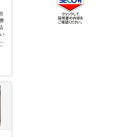
邪
界
品
い
ア
、
が
ま
と
に
元
の
や