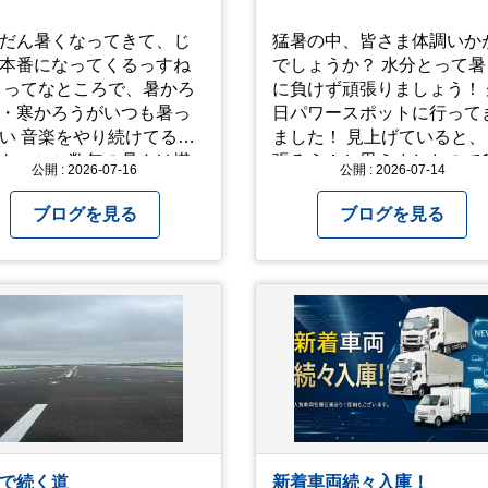
だん暑くなってきて、じ
猛暑の中、皆さま体調いか
本番になってくるっすね
でしょうか？ 水分とって暑
かろ
に負けず頑張りましょう！ 
・寒かろうがいつも暑っ
日パワースポットに行って
り続けてるオ
ました！ 見上げていると、
も、ここ数年の暑さは堪
張ろう！と思えましたので
公開 : 2026-07-16
公開 : 2026-07-14
 ってなとこで今回
パチリ！
真と動画上げときます。
ブログを見る
ブログを見る
秋に、娘とのユニットで
間椅子」のカバーバンド
間イヌ」のライブ画像＆
 一応非公開動画に
おり、娘のファンからも
してくれと たくさんお
されてやす。本人から
ッ！」とされているので
だけの公開とします。 非
暑苦しいのでご観覧され
は、ご注意くださいま
で続く道
新着車両続々入庫！