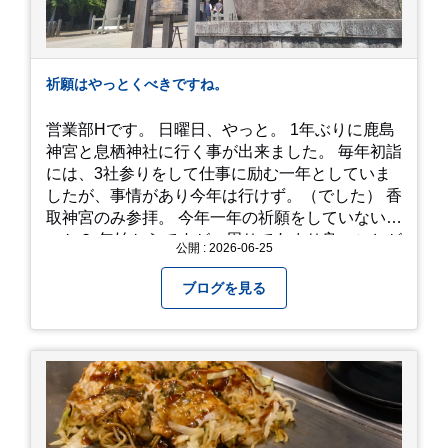
祈願はやっとくべきですね。
営業部Hです。 日曜日、やっと。 1年ぶりに鹿島
神宮と息栖神社に行く事が出来ました。 毎年初詣
には、3社参りをして仕事に励む一年としていま
したが、事情があり今年は行けず。（でした） 香
取神宮のみ参拝。 今年一年の祈願をしていないせ
いか？ 年始からですが、周りであまり良いことが
公開 : 2026-06-25
耳に入らずで。気掛かりな事がいくつか...。 年始
から、あっという間に半年が過ぎやっとこさ。 3
ブログを見る
日後のこと。不思議ですね。 気にかかる事1つ
目。友人の長期入院から退院の知らせあり！ 気に
かかる事2つ目。疎遠だった知人の訪問あり！ 気
にかかるetcが徐々に....。 気の持ちようと、タイ
ミングかもしれませんが。お宮参りはお薦めで
す。