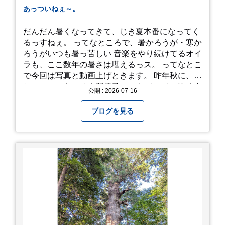
あっついねぇ～。
だんだん暑くなってきて、じき夏本番になってく
るっすねぇ。 ってなところで、暑かろうが・寒か
ろうがいつも暑っ苦しい 音楽をやり続けてるオイ
ラも、ここ数年の暑さは堪えるっス。 ってなとこ
で今回は写真と動画上げときます。 昨年秋に、娘
とのユニットで「人間椅子」のカバーバンド 「人
公開 : 2026-07-16
間イヌ」のライブ画像＆動画です。 一応非公開動
画にしており、娘のファンからもアップしてくれ
ブログを見る
と たくさんお願いされてやす。本人から「メ
ッ！」とされているので ここだけの公開としま
す。 非常に暑苦しいのでご観覧される方は、ご注
意くださいませ。 では、熱中症に気を付けて、お
過ごしください。
https://youtu.be/QWVP8qzpsUE