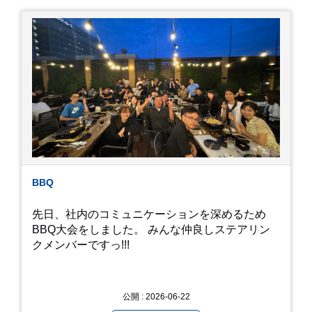
りします。ヤゴはメダカを食べてしまうのでほん
とは別にしたいのですが、トンボに かえるところ
が見たくて飼ってみました。 が、途中までかえり
そうでしたが、だめなようでした。 秋にはたくさ
んのトンボが飛んでいますが、自然の中で成虫に
かえるというのは厳しいんだなと 実感しました。
私たち、生かされている以上、一所懸命何かをし
ないともったいないなと メダカのお池のトンボか
ら教えていただきました。
BBQ
先日、社内のコミュニケーションを深めるため
BBQ大会をしました。 みんな仲良しステアリン
クメンバーですっ!!!
公開 : 2026-06-22