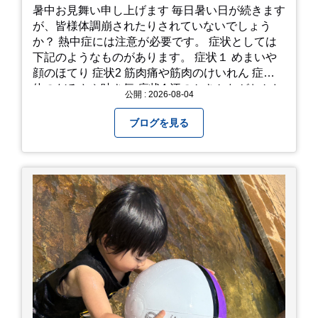
暑中お見舞い申し上げます 毎日暑い日が続きます
が、皆様体調崩されたりされていないでしょう
か？ 熱中症には注意が必要です。 症状としては
下記のようなものがあります。 症状１ めまいや
顔のほてり 症状2 筋肉痛や筋肉のけいれん 症状3
体のだるさや吐き気 症状4 汗のかきかたがおかし
公開 : 2026-08-04
い 症状5 体温が高い、皮ふの異常 症状6 呼びかけ
に反応しない、まっすぐ歩けない 症状7 水分補給
ブログを見る
ができない もし、熱中症かなと思ったら… □すぐ
に医療機関へ相談、または救急車を呼びましょう
□涼しい場所へ移動しましょう □衣服を脱がし、
体を冷やして体温を下げましょう □塩分や水分を
補給しましょう 一番大切な命を守って、夏を乗り
切りましょう！