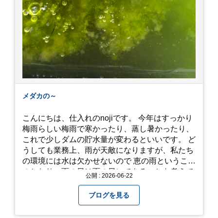
メダカの～
こんにちは、仕入れのnojiです。 今年はすっかり
梅雨らしい梅雨で寒かったり、蒸し暑かったり、
これで少しダムの貯水量が変わるといいです。 ど
うしても業務上、雨が天敵になりますが、私たち
の環境には水は欠かせないので 恵の雨というこば
のとおり、雨の日は雨の日にできることを考えて
公開 : 2026-06-22
きたいものです。 さて、すっかり題名とは違う話
になってしまいましたが、お家には代々10年以上
ブログを見る
続く ヒメダカがいますが、そのメダカの池にはト
ンボが卵を産んで、ヤゴがいたり、変な虫が いた