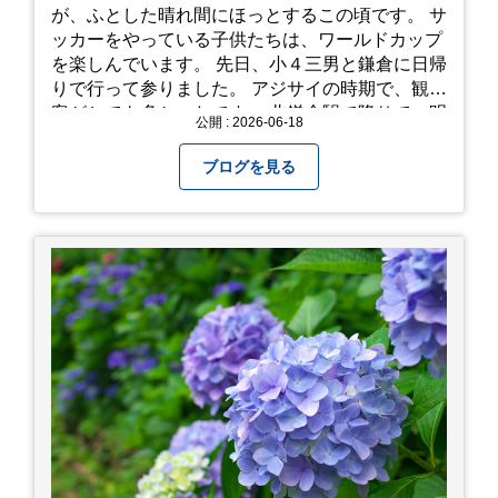
が、ふとした晴れ間にほっとするこの頃です。 サ
ッカーをやっている子供たちは、ワールドカップ
を楽しんでいます。 先日、小４三男と鎌倉に日帰
りで行って参りました。 アジサイの時期で、観光
客がとても多かったです。 北鎌倉駅で降りて、明
公開 : 2026-06-18
月院⇒亀ヶ谷坂切通⇒「もやい工藝」で手仕事の
器を購入⇒お昼ご飯⇒鶴岡八幡宮⇒江ノ電で大仏
ブログを見る
へ。 江ノ島は時間切れで断念！ 明月院のアジサ
イは白にフチが紫のが特に素敵だと思いました。
中１次男が小学校の修学旅行で鎌倉に行った時に
お昼を食べてお勧めという「玉子焼おざわ」のだ
し巻き卵はとてもおいしかったです。 鶴岡八幡宮
のハスは時期が早かったですが、来月は見事だろ
うなぁ。 それでは、皆さん、梅雨冷えの日もござ
いますが、お元気でお過ごし下さい。