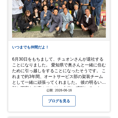
こを切り取っても絵になる場所ばかり。 高い場所
からの眺望: 敷地が高い位置にあるため、あじさ
い越しに広がる茂原の景色を一望できます。 小道
での撮影: アジサイの小道を歩いている後ろ姿
は、とても幻想的で素敵な写真になりますよ。 梅
雨の季節特有の「しっとりと濡れたアジサイ」も
素敵ですし、晴れた日の「キラキラした光を浴び
たアジサイ」も最高です。ぜひカメラを持って出
いつまでも仲間だよ！
かけてみてください！ 訪問の際のポイント 動き
やすい靴で: 山の斜面を利用した農園ですので、
6月30日をもちまして、チュオンさんが退社する
歩き慣れた靴で行くのが安心です。 雨対策: 雨上
ことになりました。 愛知県で奥さんと一緒に住む
がりは足元が少し滑りやすくなることがありま
ために引っ越しをすることになったそうです。 こ
す。タオルや雨具を用意しておくと安心ですね。
れまで約3年間、オートサービス部の架装チーム
開花時期のチェック: その年の気候によって見頃
として一緒に頑張ってくれました。 彼の明るい笑
が少し前後します。出かける前に必ず公式情報や
顔と丁寧な仕事ぶりには、本当に感謝していま
公開 : 2026-06-16
SNSで見頃を確認しましょう！ おわりに 梅雨の
す。 6/15が最後の出勤となりました。 みんなで
時期を「我慢する期間」から「お出かけを楽しむ
撮影した記念写真を添付します。 チュオンさんの
ブログを見る
期間」に変えてくれる、そんな素敵な場所です。
今後のご活躍と新しいスタートを、みんなで応援
今年の初夏は、茂原のあじさいに会いに行ってみ
しましょう！ チュオンさん、今まで本当にありが
ませんか？ 皆様の素敵な週末の参考になれば嬉し
とうございました！