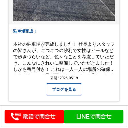
駐車場完成！
本社の駐車場が完成しました！ 社長よりスタッフ
の皆さんが、ごつごつの砂利で女性はヒールなど
で歩きづらいなど、色々なことを考慮していただ
き、こんなにきれいに整備していただきました！
しかも番号付き！ これは一人一人の場所の確保は
もちろん、一目見て不在のメンバーが分かるなど
公開 : 2026-05-19
「環境整備」となっております！ 私たちの会社で
は毎月「環境整備点検」を実施し、お客様や共に
ブログを見る
働くスタッフの為、会社を皆で良くしていく取り
組みを実施しております！ 心一新！これからも努
力を重ねてまいります！
アクセス・佐倉善戦
採用について