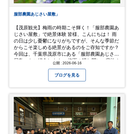
服部農園あじさい屋敷」
【茂原観光】梅雨の時期こそ輝く！「服部農園あ
じさい屋敷」で絶景体験 皆様、こんにちは！ 雨
の日は少し憂鬱になりがちですが、そんな季節だ
からこそ楽しめる絶景があるのをご存知ですか？
今回は、千葉県茂原市にある「服部農園あじさい
屋敷」をご紹介します。 梅雨の晴れ間に、家族や
公開 : 2026-06-16
友人とドライブがてら訪れるのにぴったりの癒や
しスポットです。 圧倒的なスケール！山一面を埋
ブログを見る
め尽くす「あじさい」 服部農園あじさい屋敷の魅
力は、なんといってもそのスケール感。約18,000
平方メートルの広大な敷地に、なんと250種類以
上・約20,000株ものアジサイが植えられていま
す。 山肌を埋め尽くすように咲き誇るブルー、ピ
ンク、紫のアジサイは圧巻の一言。 歩道が整備さ
れているので、アジサイの中に囲まれるような感
覚で散策を楽しめます。 写真好きにはたまらない
「フォトジェニック」な景色 あじさい屋敷は、ど