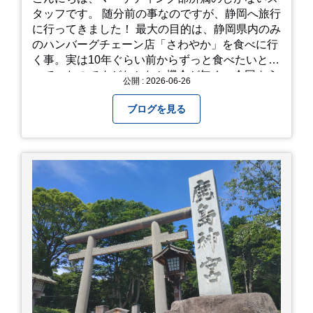
タッフです。 随分前の事なのですが、静岡へ旅行
に行ってきました！ 最大の目的は、静岡県内のみ
のハンバーグチェーン店「さわやか」を食べに行
く事。実は10年ぐらい前からずっと食べたいと思
っていたのですがなかなか機会が無く、今回よう
公開 : 2026-06-26
やく叶いました。 当日は開店前から整理券をもら
って待機する事になったのですが、、10時頃にも
ブログを見る
らった整理券で、お店に入れるのは12時過ぎ頃で
した。大人気とは聞いていましたがここまでと
は、、！！ 駅前ショッピングモール内の店舗だっ
たのでお買い物をしつつ待機して遂に入店。ハン
バーグはレアな焼き加減でとってもジューシーで
最高に美味しかったです！！目の前で店員さんが
カットしてくれるのもとっても良かったです。 こ
れは何個でも行けてしまう勢い、、！！！ 皆様も
静岡へ行く予定がありましたら是非とも召し上が
って見てください！予約は行っていないようなの
で、時と場合とタイミングと要相談で
す、、！！！