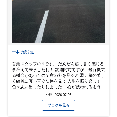
一本で続く道
営業スタッフのNです。 だんだん蒸し暑く感じる
事増えて来ましたね！ 数週間前ですが、飛行機乗
る機会があったので窓の外を見ると 滑走路の美し
く綺麗に真っ直ぐな路を見て 人生を振り返って
色々思い出したりしました… 心が洗われるような
気持ちにもなりました。 たまにこういう景色も見
公開 : 2026-07-06
るのも、いいものですね！(^^ゞ これから暑さ本
番になりますが皆様方くれぐれもご自愛ください
ブログを見る