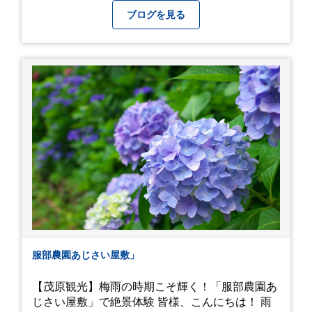
器を購入⇒お昼ご飯⇒鶴岡八幡宮⇒江ノ電で大仏
ブログを見る
へ。 江ノ島は時間切れで断念！ 明月院のアジサ
イは白にフチが紫のが特に素敵だと思いました。
中１次男が小学校の修学旅行で鎌倉に行った時に
お昼を食べてお勧めという「玉子焼おざわ」のだ
し巻き卵はとてもおいしかったです。 鶴岡八幡宮
のハスは時期が早かったですが、来月は見事だろ
うなぁ。 それでは、皆さん、梅雨冷えの日もござ
いますが、お元気でお過ごし下さい。
服部農園あじさい屋敷」
【茂原観光】梅雨の時期こそ輝く！「服部農園あ
じさい屋敷」で絶景体験 皆様、こんにちは！ 雨