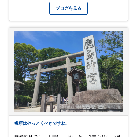
やく叶いました。 当日は開店前から整理券をもら
って待機する事になったのですが、、10時頃にも
ブログを見る
らった整理券で、お店に入れるのは12時過ぎ頃で
した。大人気とは聞いていましたがここまでと
は、、！！ 駅前ショッピングモール内の店舗だっ
たのでお買い物をしつつ待機して遂に入店。ハン
バーグはレアな焼き加減でとってもジューシーで
最高に美味しかったです！！目の前で店員さんが
カットしてくれるのもとっても良かったです。 こ
れは何個でも行けてしまう勢い、、！！！ 皆様も
静岡へ行く予定がありましたら是非とも召し上が
って見てください！予約は行っていないようなの
で、時と場合とタイミングと要相談で
す、、！！！
祈願はやっとくべきですね。