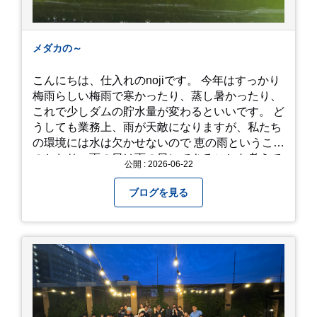
メダカの～
こんにちは、仕入れのnojiです。 今年はすっかり
梅雨らしい梅雨で寒かったり、蒸し暑かったり、
これで少しダムの貯水量が変わるといいです。 ど
うしても業務上、雨が天敵になりますが、私たち
の環境には水は欠かせないので 恵の雨というこば
のとおり、雨の日は雨の日にできることを考えて
公開 : 2026-06-22
きたいものです。 さて、すっかり題名とは違う話
になってしまいましたが、お家には代々10年以上
ブログを見る
続く ヒメダカがいますが、そのメダカの池にはト
ンボが卵を産んで、ヤゴがいたり、変な虫が いた
りします。ヤゴはメダカを食べてしまうのでほん
とは別にしたいのですが、トンボに かえるところ
が見たくて飼ってみました。 が、途中までかえり
そうでしたが、だめなようでした。 秋にはたくさ
んのトンボが飛んでいますが、自然の中で成虫に
かえるというのは厳しいんだなと 実感しました。