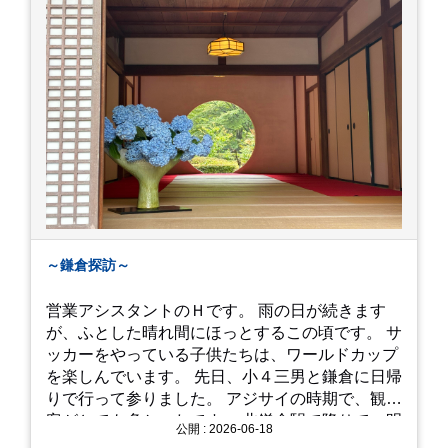
～鎌倉探訪～
営業アシスタントのＨです。 雨の日が続きます
が、ふとした晴れ間にほっとするこの頃です。 サ
ッカーをやっている子供たちは、ワールドカップ
を楽しんでいます。 先日、小４三男と鎌倉に日帰
りで行って参りました。 アジサイの時期で、観光
客がとても多かったです。 北鎌倉駅で降りて、明
公開 : 2026-06-18
月院⇒亀ヶ谷坂切通⇒「もやい工藝」で手仕事の