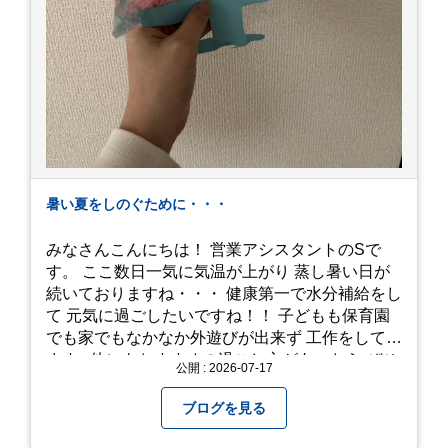
暑い夏をしのぐために・・・
みなさんこんにちは！ 営業アシスタントのSで
す。 ここ数日一気に気温が上がり 蒸し暑い日が
続いておりますね・・・ 健康第一で水分補給をし
て 元気に過ごしたいですね！！ 子どもも保育園
でも家でもなかなか外遊びが出来ず 工作をしてい
ます♪ 他にもおすすめの過ごし方があったら ぜひ
公開 : 2026-07-17
教えてください＾＾ 暑さを乗り越えましょ
う！！！
ブログを見る