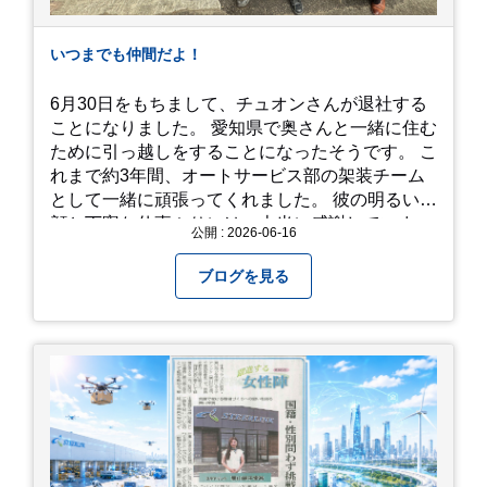
素敵ですし、晴れた日の「キラキラした光を浴び
たアジサイ」も最高です。ぜひカメラを持って出
いつまでも仲間だよ！
かけてみてください！ 訪問の際のポイント 動き
やすい靴で: 山の斜面を利用した農園ですので、
6月30日をもちまして、チュオンさんが退社する
歩き慣れた靴で行くのが安心です。 雨対策: 雨上
ことになりました。 愛知県で奥さんと一緒に住む
がりは足元が少し滑りやすくなることがありま
ために引っ越しをすることになったそうです。 こ
す。タオルや雨具を用意しておくと安心ですね。
れまで約3年間、オートサービス部の架装チーム
開花時期のチェック: その年の気候によって見頃
として一緒に頑張ってくれました。 彼の明るい笑
が少し前後します。出かける前に必ず公式情報や
顔と丁寧な仕事ぶりには、本当に感謝していま
公開 : 2026-06-16
SNSで見頃を確認しましょう！ おわりに 梅雨の
す。 6/15が最後の出勤となりました。 みんなで
時期を「我慢する期間」から「お出かけを楽しむ
撮影した記念写真を添付します。 チュオンさんの
ブログを見る
期間」に変えてくれる、そんな素敵な場所です。
今後のご活躍と新しいスタートを、みんなで応援
今年の初夏は、茂原のあじさいに会いに行ってみ
しましょう！ チュオンさん、今まで本当にありが
ませんか？ 皆様の素敵な週末の参考になれば嬉し
とうございました！
いです！