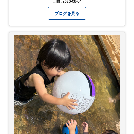
公開 : 2026-08-04
い 症状5 体温が高い、皮ふの異常 症状6 呼びかけ
に反応しない、まっすぐ歩けない 症状7 水分補給
ブログを見る
ができない もし、熱中症かなと思ったら… □すぐ
に医療機関へ相談、または救急車を呼びましょう
□涼しい場所へ移動しましょう □衣服を脱がし、
体を冷やして体温を下げましょう □塩分や水分を
補給しましょう 一番大切な命を守って、夏を乗り
切りましょう！