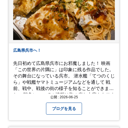
広島県呉市へ！
先日初めて広島県呉市にお邪魔しました！ 映画
「この世界の片隅に」は印象に残る作品でした。
その舞台になっている呉市。 潜水艦「てつのくじ
ら」や戦艦ヤマトミュージアムなどを通して 戦
前、戦中、戦後の街の様子を知ることができまし
た。 戦争についての情報は胸の痛む内容もありま
公開 : 2026-06-25
すが、 改めて色々考えることができるので、行っ
て本当に良かったです！ そして美味しい物もたく
ブログを見る
さん。 写真は地元のスーパーで買った自分へのお
土産たち。 お好み焼きもやっぱり美味しいです
ね！ 広島また遊びに行きたいです♪