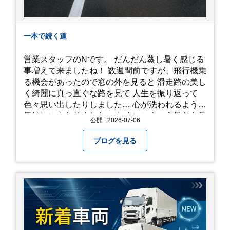
一本で続く道
営業スタッフのNです。 だんだん蒸し暑く感じる
事増えて来ましたね！ 数週間前ですが、飛行機乗
る機会があったので窓の外を見ると 滑走路の美し
く綺麗に真っ直ぐな路を見て 人生を振り返って
色々思い出したりしました… 心が洗われるような
気持ちにもなりました。 たまにこういう景色も見
公開 : 2026-07-06
るのも、いいものですね！(^^ゞ これから暑さ本
番になりますが皆様方くれぐれもご自愛ください
ブログを見る