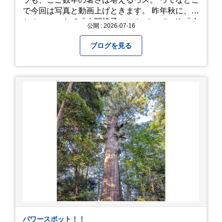
で今回は写真と動画上げときます。 昨年秋に、娘
とのユニットで「人間椅子」のカバーバンド 「人
公開 : 2026-07-16
間イヌ」のライブ画像＆動画です。 一応非公開動
画にしており、娘のファンからもアップしてくれ
ブログを見る
と たくさんお願いされてやす。本人から「メ
ッ！」とされているので ここだけの公開としま
す。 非常に暑苦しいのでご観覧される方は、ご注
意くださいませ。 では、熱中症に気を付けて、お
過ごしください。
https://youtu.be/QWVP8qzpsUE
パワースポット！！