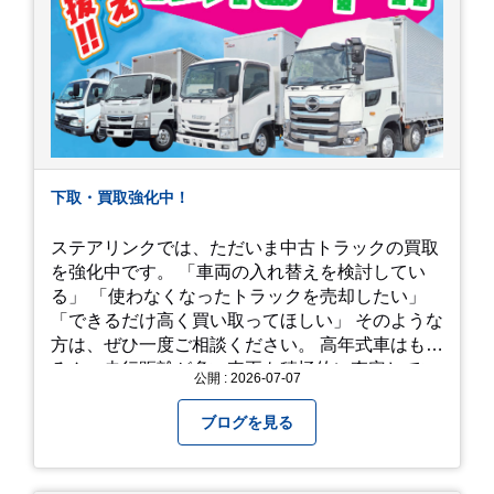
下取・買取強化中！
ステアリンクでは、ただいま中古トラックの買取
を強化中です。 「車両の入れ替えを検討してい
る」 「使わなくなったトラックを売却したい」
「できるだけ高く買い取ってほしい」 そのような
方は、ぜひ一度ご相談ください。 高年式車はもち
ろん、走行距離が多い車両も積極的に査定してい
公開 : 2026-07-07
ます。全国のお客様から多くのお問い合わせをい
ただいており、豊富な販売ネットワークを活かし
ブログを見る
た高価買取が可能です。