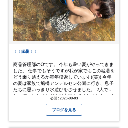
！！猛暑！！
商品管理部のOです。 今年も暑い夏がやってきま
した。 仕事でもそうですが我が家でもこの猛暑を
どう乗り越えるか毎年模索しています((笑)) 今年
の夏は家族で船橋アンデルセン公園に行き、息子
たちに思いっきり水遊びをさせました。 2人でび
しょ濡れになりながら沢山遊んでくれました。 さ
公開 : 2026-08-03
て、来年の猛暑はどう乗り越えるかまた模索して
みようと思います。
ブログを見る