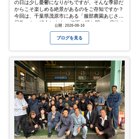
の日は少し憂鬱になりがちですが、そんな季節だ
からこそ楽しめる絶景があるのをご存知ですか？
今回は、千葉県茂原市にある「服部農園あじさい
屋敷」をご紹介します。 梅雨の晴れ間に、家族や
公開 : 2026-06-16
友人とドライブがてら訪れるのにぴったりの癒や
しスポットです。 圧倒的なスケール！山一面を埋
ブログを見る
め尽くす「あじさい」 服部農園あじさい屋敷の魅
力は、なんといってもそのスケール感。約18,000
平方メートルの広大な敷地に、なんと250種類以
上・約20,000株ものアジサイが植えられていま
す。 山肌を埋め尽くすように咲き誇るブルー、ピ
ンク、紫のアジサイは圧巻の一言。 歩道が整備さ
れているので、アジサイの中に囲まれるような感
覚で散策を楽しめます。 写真好きにはたまらない
「フォトジェニック」な景色 あじさい屋敷は、ど
こを切り取っても絵になる場所ばかり。 高い場所
からの眺望: 敷地が高い位置にあるため、あじさ
い越しに広がる茂原の景色を一望できます。 小道
での撮影: アジサイの小道を歩いている後ろ姿
は、とても幻想的で素敵な写真になりますよ。 梅
雨の季節特有の「しっとりと濡れたアジサイ」も