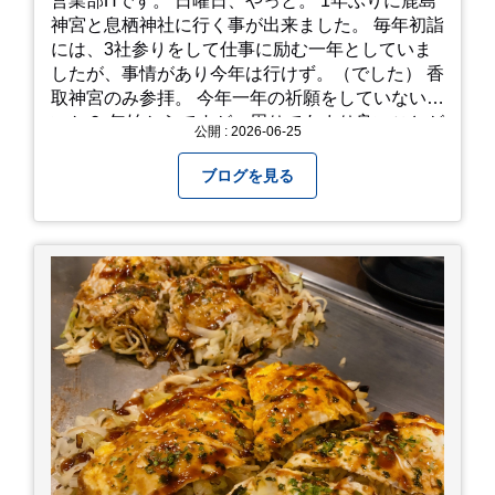
営業部Hです。 日曜日、やっと。 1年ぶりに鹿島
神宮と息栖神社に行く事が出来ました。 毎年初詣
には、3社参りをして仕事に励む一年としていま
したが、事情があり今年は行けず。（でした） 香
取神宮のみ参拝。 今年一年の祈願をしていないせ
いか？ 年始からですが、周りであまり良いことが
公開 : 2026-06-25
耳に入らずで。気掛かりな事がいくつか...。 年始
から、あっという間に半年が過ぎやっとこさ。 3
ブログを見る
日後のこと。不思議ですね。 気にかかる事1つ
目。友人の長期入院から退院の知らせあり！ 気に
かかる事2つ目。疎遠だった知人の訪問あり！ 気
にかかるetcが徐々に....。 気の持ちようと、タイ
ミングかもしれませんが。お宮参りはお薦めで
す。