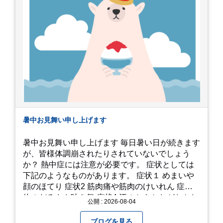
暑中お見舞い申し上げます
暑中お見舞い申し上げます 毎日暑い日が続きます
が、皆様体調崩されたりされていないでしょう
か？ 熱中症には注意が必要です。 症状としては
下記のようなものがあります。 症状１ めまいや
顔のほてり 症状2 筋肉痛や筋肉のけいれん 症状3
体のだるさや吐き気 症状4 汗のかきかたがおかし
公開 : 2026-08-04
い 症状5 体温が高い、皮ふの異常 症状6 呼びかけ
に反応しない、まっすぐ歩けない 症状7 水分補給
ブログを見る