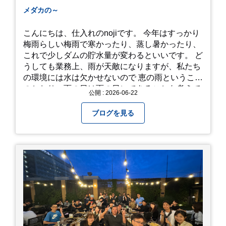
メダカの～
こんにちは、仕入れのnojiです。 今年はすっかり
梅雨らしい梅雨で寒かったり、蒸し暑かったり、
これで少しダムの貯水量が変わるといいです。 ど
うしても業務上、雨が天敵になりますが、私たち
の環境には水は欠かせないので 恵の雨というこば
のとおり、雨の日は雨の日にできることを考えて
公開 : 2026-06-22
きたいものです。 さて、すっかり題名とは違う話
になってしまいましたが、お家には代々10年以上
ブログを見る
続く ヒメダカがいますが、そのメダカの池にはト
ンボが卵を産んで、ヤゴがいたり、変な虫が いた
りします。ヤゴはメダカを食べてしまうのでほん
とは別にしたいのですが、トンボに かえるところ
が見たくて飼ってみました。 が、途中までかえり
そうでしたが、だめなようでした。 秋にはたくさ
んのトンボが飛んでいますが、自然の中で成虫に
かえるというのは厳しいんだなと 実感しました。
私たち、生かされている以上、一所懸命何かをし
ないともったいないなと メダカのお池のトンボか