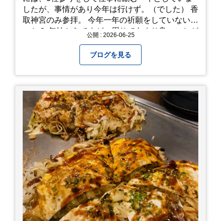
したが、事情があり今年は行けず。（でした） 香
取神宮のみ参拝。 今年一年の祈願をしていないせ
いか？ 年始からですが、周りであまり良いことが
公開 : 2026-06-25
耳に入らずで。気掛かりな事がいくつか...。 年始
から、あっという間に半年が過ぎやっとこさ。 3
ブログを見る
日後のこと。不思議ですね。 気にかかる事1つ
目。友人の長期入院から退院の知らせあり！ 気に
かかる事2つ目。疎遠だった知人の訪問あり！ 気
にかかるetcが徐々に....。 気の持ちようと、タイ
ミングかもしれませんが。お宮参りはお薦めで
す。