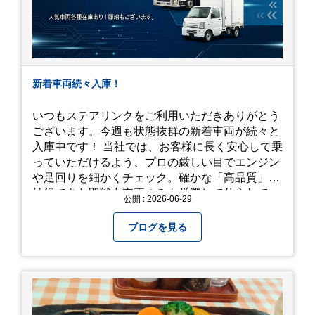
新着車両続々入庫！
いつもステアリンクをご利用いただきありがとう
ございます。今週も状態抜群の新着車両が続々と
入庫中です！ 当社では、お客様に長く安心して乗
っていただけるよう、プロの厳しい目でエンジン
や足回りを細かくチェック。確かな「高品質」と
納得できた即戦力車両のみを厳選して仕入れてい
公開 : 2026-06-29
ます。自慢のラインナップを、ぜひお早めにご確
認ください！
ブログを見る