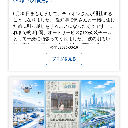
いつまでも仲間だよ！
かけてみてください！ 訪問の際のポイント 動き
やすい靴で: 山の斜面を利用した農園ですので、
6月30日をもちまして、チュオンさんが退社する
歩き慣れた靴で行くのが安心です。 雨対策: 雨上
ことになりました。 愛知県で奥さんと一緒に住む
がりは足元が少し滑りやすくなることがありま
ために引っ越しをすることになったそうです。 こ
す。タオルや雨具を用意しておくと安心ですね。
れまで約3年間、オートサービス部の架装チーム
開花時期のチェック: その年の気候によって見頃
として一緒に頑張ってくれました。 彼の明るい笑
が少し前後します。出かける前に必ず公式情報や
顔と丁寧な仕事ぶりには、本当に感謝していま
公開 : 2026-06-16
SNSで見頃を確認しましょう！ おわりに 梅雨の
す。 6/15が最後の出勤となりました。 みんなで
時期を「我慢する期間」から「お出かけを楽しむ
撮影した記念写真を添付します。 チュオンさんの
ブログを見る
期間」に変えてくれる、そんな素敵な場所です。
今後のご活躍と新しいスタートを、みんなで応援
今年の初夏は、茂原のあじさいに会いに行ってみ
しましょう！ チュオンさん、今まで本当にありが
ませんか？ 皆様の素敵な週末の参考になれば嬉し
とうございました！
いです！