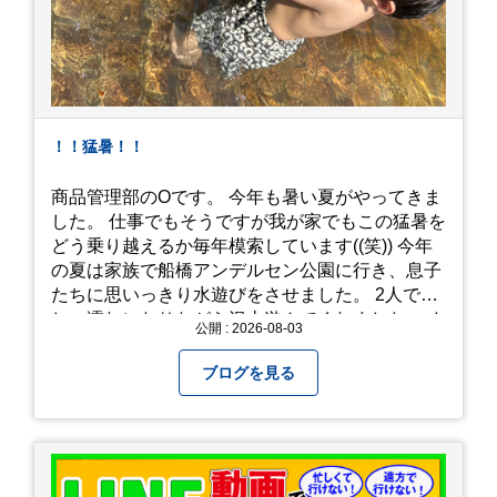
！！猛暑！！
商品管理部のOです。 今年も暑い夏がやってきま
した。 仕事でもそうですが我が家でもこの猛暑を
どう乗り越えるか毎年模索しています((笑)) 今年
の夏は家族で船橋アンデルセン公園に行き、息子
たちに思いっきり水遊びをさせました。 2人でび
しょ濡れになりながら沢山遊んでくれました。 さ
公開 : 2026-08-03
て、来年の猛暑はどう乗り越えるかまた模索して
みようと思います。
ブログを見る