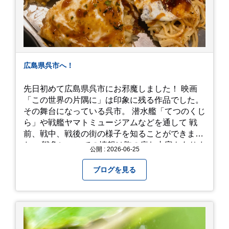
広島県呉市へ！
先日初めて広島県呉市にお邪魔しました！ 映画
「この世界の片隅に」は印象に残る作品でした。
その舞台になっている呉市。 潜水艦「てつのくじ
ら」や戦艦ヤマトミュージアムなどを通して 戦
前、戦中、戦後の街の様子を知ることができまし
た。 戦争についての情報は胸の痛む内容もありま
公開 : 2026-06-25
すが、 改めて色々考えることができるので、行っ
て本当に良かったです！ そして美味しい物もたく
ブログを見る
さん。 写真は地元のスーパーで買った自分へのお
土産たち。 お好み焼きもやっぱり美味しいです
ね！ 広島また遊びに行きたいです♪