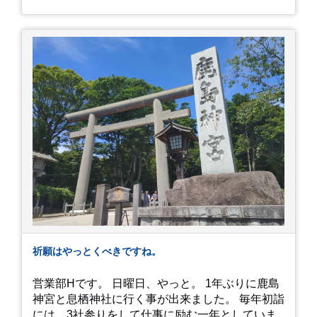
した。大人気とは聞いていましたがここまでと
は、、！！ 駅前ショッピングモール内の店舗だっ
たのでお買い物をしつつ待機して遂に入店。ハン
バーグはレアな焼き加減でとってもジューシーで
最高に美味しかったです！！目の前で店員さんが
カットしてくれるのもとっても良かったです。 こ
れは何個でも行けてしまう勢い、、！！！ 皆様も
静岡へ行く予定がありましたら是非とも召し上が
って見てください！予約は行っていないようなの
で、時と場合とタイミングと要相談で
す、、！！！
祈願はやっとくべきですね。
営業部Hです。 日曜日、やっと。 1年ぶりに鹿島
神宮と息栖神社に行く事が出来ました。 毎年初詣
には、3社参りをして仕事に励む一年としていま