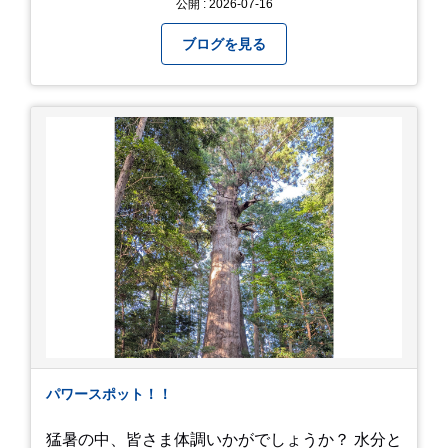
公開 : 2026-07-16
間イヌ」のライブ画像＆動画です。 一応非公開動
画にしており、娘のファンからもアップしてくれ
ブログを見る
と たくさんお願いされてやす。本人から「メ
ッ！」とされているので ここだけの公開としま
す。 非常に暑苦しいのでご観覧される方は、ご注
意くださいませ。 では、熱中症に気を付けて、お
過ごしください。
https://youtu.be/QWVP8qzpsUE
パワースポット！！
猛暑の中、皆さま体調いかがでしょうか？ 水分と