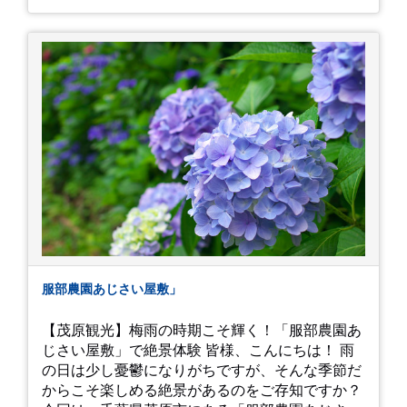
イは白にフチが紫のが特に素敵だと思いました。
中１次男が小学校の修学旅行で鎌倉に行った時に
お昼を食べてお勧めという「玉子焼おざわ」のだ
し巻き卵はとてもおいしかったです。 鶴岡八幡宮
のハスは時期が早かったですが、来月は見事だろ
うなぁ。 それでは、皆さん、梅雨冷えの日もござ
いますが、お元気でお過ごし下さい。
服部農園あじさい屋敷」
【茂原観光】梅雨の時期こそ輝く！「服部農園あ
じさい屋敷」で絶景体験 皆様、こんにちは！ 雨
の日は少し憂鬱になりがちですが、そんな季節だ
からこそ楽しめる絶景があるのをご存知ですか？