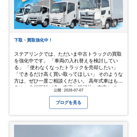
下取・買取強化中！
ステアリンクでは、ただいま中古トラックの買取
を強化中です。 「車両の入れ替えを検討してい
る」 「使わなくなったトラックを売却したい」
「できるだけ高く買い取ってほしい」 そのような
方は、ぜひ一度ご相談ください。 高年式車はもち
ろん、走行距離が多い車両も積極的に査定してい
公開 : 2026-07-07
ます。全国のお客様から多くのお問い合わせをい
ただいており、豊富な販売ネットワークを活かし
ブログを見る
た高価買取が可能です。