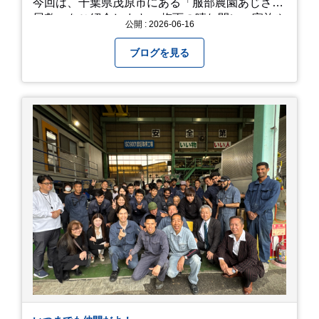
今回は、千葉県茂原市にある「服部農園あじさい
屋敷」をご紹介します。 梅雨の晴れ間に、家族や
公開 : 2026-06-16
友人とドライブがてら訪れるのにぴったりの癒や
しスポットです。 圧倒的なスケール！山一面を埋
ブログを見る
め尽くす「あじさい」 服部農園あじさい屋敷の魅
力は、なんといってもそのスケール感。約18,000
平方メートルの広大な敷地に、なんと250種類以
上・約20,000株ものアジサイが植えられていま
す。 山肌を埋め尽くすように咲き誇るブルー、ピ
ンク、紫のアジサイは圧巻の一言。 歩道が整備さ
れているので、アジサイの中に囲まれるような感
覚で散策を楽しめます。 写真好きにはたまらない
「フォトジェニック」な景色 あじさい屋敷は、ど
こを切り取っても絵になる場所ばかり。 高い場所
からの眺望: 敷地が高い位置にあるため、あじさ
い越しに広がる茂原の景色を一望できます。 小道
での撮影: アジサイの小道を歩いている後ろ姿
は、とても幻想的で素敵な写真になりますよ。 梅
雨の季節特有の「しっとりと濡れたアジサイ」も
素敵ですし、晴れた日の「キラキラした光を浴び
たアジサイ」も最高です。ぜひカメラを持って出