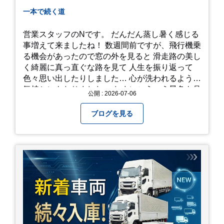
一本で続く道
営業スタッフのNです。 だんだん蒸し暑く感じる
事増えて来ましたね！ 数週間前ですが、飛行機乗
る機会があったので窓の外を見ると 滑走路の美し
く綺麗に真っ直ぐな路を見て 人生を振り返って
色々思い出したりしました… 心が洗われるような
気持ちにもなりました。 たまにこういう景色も見
公開 : 2026-07-06
るのも、いいものですね！(^^ゞ これから暑さ本
番になりますが皆様方くれぐれもご自愛ください
ブログを見る