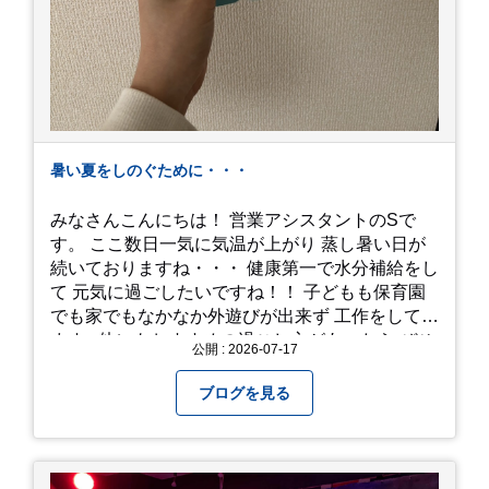
暑い夏をしのぐために・・・
みなさんこんにちは！ 営業アシスタントのSで
す。 ここ数日一気に気温が上がり 蒸し暑い日が
続いておりますね・・・ 健康第一で水分補給をし
て 元気に過ごしたいですね！！ 子どもも保育園
でも家でもなかなか外遊びが出来ず 工作をしてい
ます♪ 他にもおすすめの過ごし方があったら ぜひ
公開 : 2026-07-17
教えてください＾＾ 暑さを乗り越えましょ
う！！！
ブログを見る