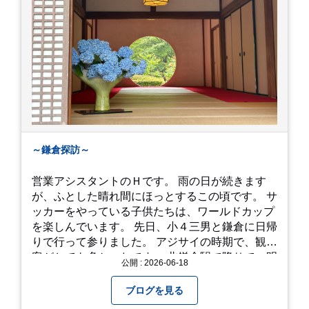
～鎌倉探訪～
営業アシスタントのＨです。 雨の日が続きます
が、ふとした晴れ間にほっとするこの頃です。 サ
ッカーをやっている子供たちは、ワールドカップ
を楽しんでいます。 先日、小４三男と鎌倉に日帰
りで行って参りました。 アジサイの時期で、観光
客がとても多かったです。 北鎌倉駅で降りて、明
公開 : 2026-06-18
月院⇒亀ヶ谷坂切通⇒「もやい工藝」で手仕事の
器を購入⇒お昼ご飯⇒鶴岡八幡宮⇒江ノ電で大仏
ブログを見る
へ。 江ノ島は時間切れで断念！ 明月院のアジサ