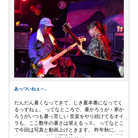
あっついねぇ～。
だんだん暑くなってきて、じき夏本番になってく
るっすねぇ。 ってなところで、暑かろうが・寒か
ろうがいつも暑っ苦しい 音楽をやり続けてるオイ
ラも、ここ数年の暑さは堪えるっス。 ってなとこ
で今回は写真と動画上げときます。 昨年秋に、娘
とのユニットで「人間椅子」のカバーバンド 「人