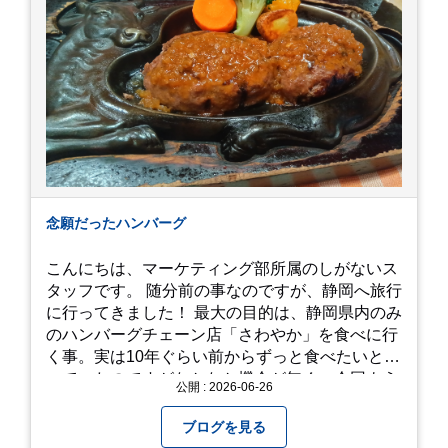
念願だったハンバーグ
こんにちは、マーケティング部所属のしがないス
タッフです。 随分前の事なのですが、静岡へ旅行
に行ってきました！ 最大の目的は、静岡県内のみ
のハンバーグチェーン店「さわやか」を食べに行
く事。実は10年ぐらい前からずっと食べたいと思
っていたのですがなかなか機会が無く、今回よう
公開 : 2026-06-26
やく叶いました。 当日は開店前から整理券をもら
って待機する事になったのですが、、10時頃にも
ブログを見る
らった整理券で、お店に入れるのは12時過ぎ頃で