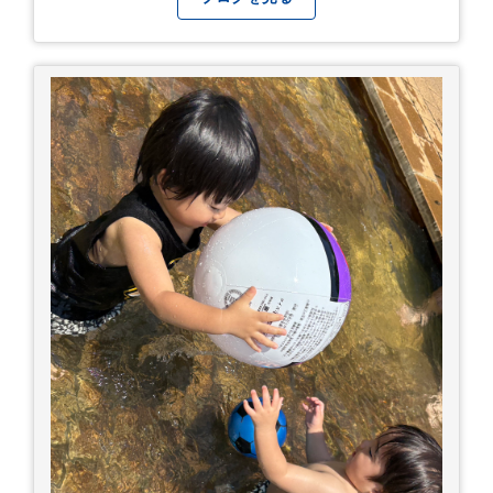
ができない もし、熱中症かなと思ったら… □すぐ
に医療機関へ相談、または救急車を呼びましょう
□涼しい場所へ移動しましょう □衣服を脱がし、
体を冷やして体温を下げましょう □塩分や水分を
補給しましょう 一番大切な命を守って、夏を乗り
切りましょう！