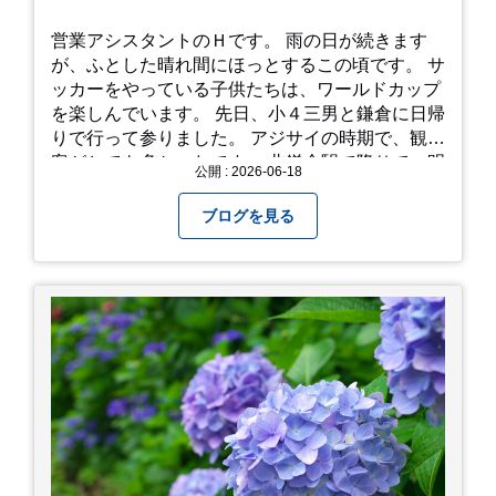
営業アシスタントのＨです。 雨の日が続きます
が、ふとした晴れ間にほっとするこの頃です。 サ
ッカーをやっている子供たちは、ワールドカップ
を楽しんでいます。 先日、小４三男と鎌倉に日帰
りで行って参りました。 アジサイの時期で、観光
客がとても多かったです。 北鎌倉駅で降りて、明
公開 : 2026-06-18
月院⇒亀ヶ谷坂切通⇒「もやい工藝」で手仕事の
器を購入⇒お昼ご飯⇒鶴岡八幡宮⇒江ノ電で大仏
ブログを見る
へ。 江ノ島は時間切れで断念！ 明月院のアジサ
イは白にフチが紫のが特に素敵だと思いました。
中１次男が小学校の修学旅行で鎌倉に行った時に
お昼を食べてお勧めという「玉子焼おざわ」のだ
し巻き卵はとてもおいしかったです。 鶴岡八幡宮
のハスは時期が早かったですが、来月は見事だろ
うなぁ。 それでは、皆さん、梅雨冷えの日もござ
いますが、お元気でお過ごし下さい。