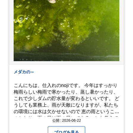
メダカの～
こんにちは、仕入れのnojiです。 今年はすっかり
梅雨らしい梅雨で寒かったり、蒸し暑かったり、
これで少しダムの貯水量が変わるといいです。 ど
うしても業務上、雨が天敵になりますが、私たち
の環境には水は欠かせないので 恵の雨というこば
のとおり、雨の日は雨の日にできることを考えて
公開 : 2026-06-22
きたいものです。 さて、すっかり題名とは違う話
になってしまいましたが、お家には代々10年以上
ブログを見る