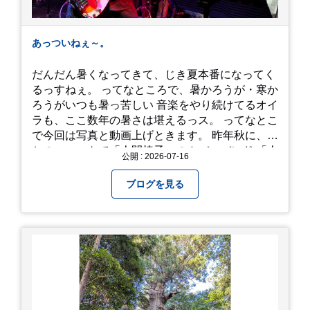
あっついねぇ～。
だんだん暑くなってきて、じき夏本番になってく
るっすねぇ。 ってなところで、暑かろうが・寒か
ろうがいつも暑っ苦しい 音楽をやり続けてるオイ
ラも、ここ数年の暑さは堪えるっス。 ってなとこ
で今回は写真と動画上げときます。 昨年秋に、娘
とのユニットで「人間椅子」のカバーバンド 「人
公開 : 2026-07-16
間イヌ」のライブ画像＆動画です。 一応非公開動
画にしており、娘のファンからもアップしてくれ
ブログを見る
と たくさんお願いされてやす。本人から「メ
ッ！」とされているので ここだけの公開としま
す。 非常に暑苦しいのでご観覧される方は、ご注
意くださいませ。 では、熱中症に気を付けて、お
過ごしください。
https://youtu.be/QWVP8qzpsUE