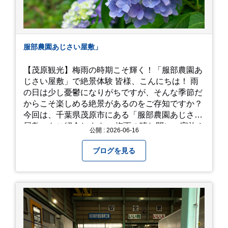
服部農園あじさい屋敷」
【茂原観光】梅雨の時期こそ輝く！「服部農園あ
じさい屋敷」で絶景体験 皆様、こんにちは！ 雨
の日は少し憂鬱になりがちですが、そんな季節だ
からこそ楽しめる絶景があるのをご存知ですか？
今回は、千葉県茂原市にある「服部農園あじさい
屋敷」をご紹介します。 梅雨の晴れ間に、家族や
公開 : 2026-06-16
友人とドライブがてら訪れるのにぴったりの癒や
しスポットです。 圧倒的なスケール！山一面を埋
ブログを見る
め尽くす「あじさい」 服部農園あじさい屋敷の魅
力は、なんといってもそのスケール感。約18,000
平方メートルの広大な敷地に、なんと250種類以
上・約20,000株ものアジサイが植えられていま
す。 山肌を埋め尽くすように咲き誇るブルー、ピ
ンク、紫のアジサイは圧巻の一言。 歩道が整備さ
れているので、アジサイの中に囲まれるような感