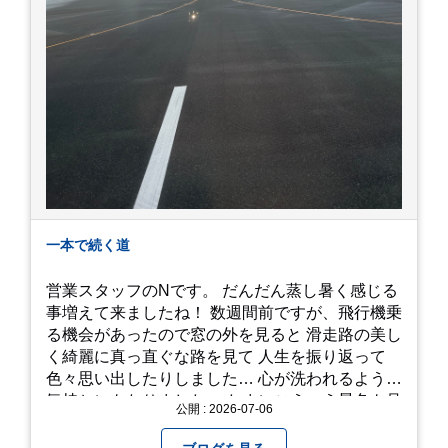
一本で続く道
営業スタッフのNです。 だんだん蒸し暑く感じる
事増えて来ましたね！ 数週間前ですが、飛行機乗
る機会があったので窓の外を見ると 滑走路の美し
く綺麗に真っ直ぐな路を見て 人生を振り返って
色々思い出したりしました… 心が洗われるような
気持ちにもなりました。 たまにこういう景色も見
公開 : 2026-07-06
るのも、いいものですね！(^^ゞ これから暑さ本
番になりますが皆様方くれぐれもご自愛ください