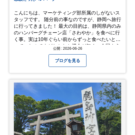
こんにちは、マーケティング部所属のしがないス
タッフです。 随分前の事なのですが、静岡へ旅行
に行ってきました！ 最大の目的は、静岡県内のみ
のハンバーグチェーン店「さわやか」を食べに行
く事。実は10年ぐらい前からずっと食べたいと思
っていたのですがなかなか機会が無く、今回よう
公開 : 2026-06-26
やく叶いました。 当日は開店前から整理券をもら
って待機する事になったのですが、、10時頃にも
ブログを見る
らった整理券で、お店に入れるのは12時過ぎ頃で
した。大人気とは聞いていましたがここまでと
は、、！！ 駅前ショッピングモール内の店舗だっ
たのでお買い物をしつつ待機して遂に入店。ハン
バーグはレアな焼き加減でとってもジューシーで
最高に美味しかったです！！目の前で店員さんが
カットしてくれるのもとっても良かったです。 こ
れは何個でも行けてしまう勢い、、！！！ 皆様も
静岡へ行く予定がありましたら是非とも召し上が
って見てください！予約は行っていないようなの
で、時と場合とタイミングと要相談で