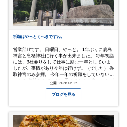
す、、！！！
祈願はやっとくべきですね。
営業部Hです。 日曜日、やっと。 1年ぶりに鹿島
神宮と息栖神社に行く事が出来ました。 毎年初詣
には、3社参りをして仕事に励む一年としていま
したが、事情があり今年は行けず。（でした） 香
取神宮のみ参拝。 今年一年の祈願をしていないせ
いか？ 年始からですが、周りであまり良いことが
公開 : 2026-06-25
耳に入らずで。気掛かりな事がいくつか...。 年始
から、あっという間に半年が過ぎやっとこさ。 3
ブログを見る
日後のこと。不思議ですね。 気にかかる事1つ
目。友人の長期入院から退院の知らせあり！ 気に
かかる事2つ目。疎遠だった知人の訪問あり！ 気
にかかるetcが徐々に....。 気の持ちようと、タイ
ミングかもしれませんが。お宮参りはお薦めで