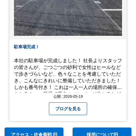
駐車場完成！
本社の駐車場が完成しました！ 社長よりスタッフ
の皆さんが、ごつごつの砂利で女性はヒールなど
で歩きづらいなど、色々なことを考慮していただ
き、こんなにきれいに整備していただきました！
しかも番号付き！ これは一人一人の場所の確保は
もちろん、一目見て不在のメンバーが分かるなど
公開 : 2026-05-19
「環境整備」となっております！ 私たちの会社で
は毎月「環境整備点検」を実施し、お客様や共に
ブログを見る
働くスタッフの為、会社を皆で良くしていく取り
組みを実施しております！ 心一新！これからも努
力を重ねてまいります！
アクセス・佐倉善戦
採用について