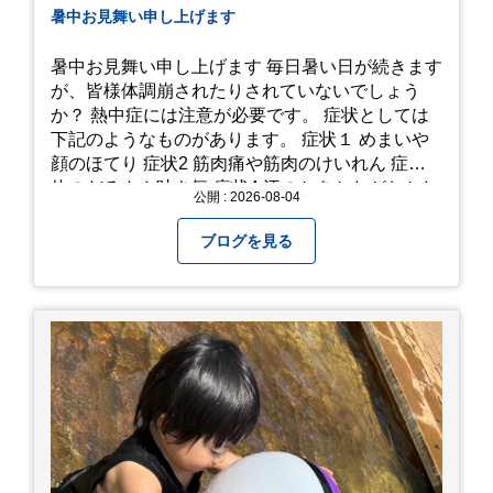
暑中お見舞い申し上げます
暑中お見舞い申し上げます 毎日暑い日が続きます
が、皆様体調崩されたりされていないでしょう
か？ 熱中症には注意が必要です。 症状としては
下記のようなものがあります。 症状１ めまいや
顔のほてり 症状2 筋肉痛や筋肉のけいれん 症状3
体のだるさや吐き気 症状4 汗のかきかたがおかし
公開 : 2026-08-04
い 症状5 体温が高い、皮ふの異常 症状6 呼びかけ
に反応しない、まっすぐ歩けない 症状7 水分補給
ブログを見る
ができない もし、熱中症かなと思ったら… □すぐ
に医療機関へ相談、または救急車を呼びましょう
□涼しい場所へ移動しましょう □衣服を脱がし、
体を冷やして体温を下げましょう □塩分や水分を
補給しましょう 一番大切な命を守って、夏を乗り
切りましょう！