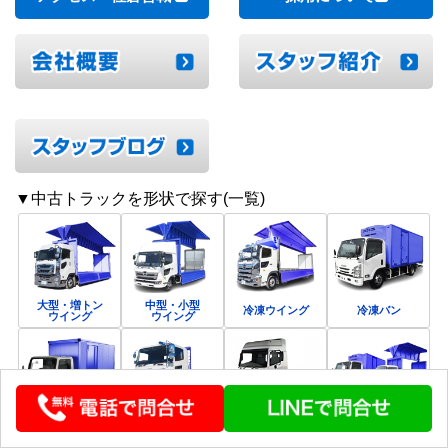
▼中古トラックを形状で探す(一覧)
大型・増トン
中型・小型
冷凍ウイング
冷凍バン
ウイング
ウイング
バン
平ボディ
トラクタ
すべて