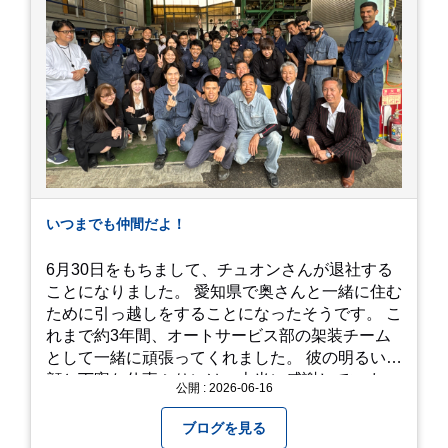
覚で散策を楽しめます。 写真好きにはたまらない
「フォトジェニック」な景色 あじさい屋敷は、ど
こを切り取っても絵になる場所ばかり。 高い場所
からの眺望: 敷地が高い位置にあるため、あじさ
い越しに広がる茂原の景色を一望できます。 小道
での撮影: アジサイの小道を歩いている後ろ姿
は、とても幻想的で素敵な写真になりますよ。 梅
雨の季節特有の「しっとりと濡れたアジサイ」も
素敵ですし、晴れた日の「キラキラした光を浴び
たアジサイ」も最高です。ぜひカメラを持って出
いつまでも仲間だよ！
かけてみてください！ 訪問の際のポイント 動き
やすい靴で: 山の斜面を利用した農園ですので、
6月30日をもちまして、チュオンさんが退社する
歩き慣れた靴で行くのが安心です。 雨対策: 雨上
ことになりました。 愛知県で奥さんと一緒に住む
がりは足元が少し滑りやすくなることがありま
ために引っ越しをすることになったそうです。 こ
す。タオルや雨具を用意しておくと安心ですね。
れまで約3年間、オートサービス部の架装チーム
開花時期のチェック: その年の気候によって見頃
として一緒に頑張ってくれました。 彼の明るい笑
が少し前後します。出かける前に必ず公式情報や
顔と丁寧な仕事ぶりには、本当に感謝していま
公開 : 2026-06-16
SNSで見頃を確認しましょう！ おわりに 梅雨の
す。 6/15が最後の出勤となりました。 みんなで
時期を「我慢する期間」から「お出かけを楽しむ
撮影した記念写真を添付します。 チュオンさんの
ブログを見る
期間」に変えてくれる、そんな素敵な場所です。
今後のご活躍と新しいスタートを、みんなで応援