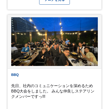
続く ヒメダカがいますが、そのメダカの池にはト
ンボが卵を産んで、ヤゴがいたり、変な虫が いた
りします。ヤゴはメダカを食べてしまうのでほん
とは別にしたいのですが、トンボに かえるところ
が見たくて飼ってみました。 が、途中までかえり
そうでしたが、だめなようでした。 秋にはたくさ
んのトンボが飛んでいますが、自然の中で成虫に
かえるというのは厳しいんだなと 実感しました。
私たち、生かされている以上、一所懸命何かをし
ないともったいないなと メダカのお池のトンボか
ら教えていただきました。
BBQ
先日、社内のコミュニケーションを深めるため
BBQ大会をしました。 みんな仲良しステアリン
クメンバーですっ!!!