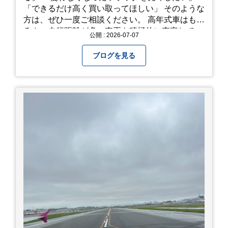
「できるだけ高く買い取ってほしい」 そのような
方は、ぜひ一度ご相談ください。 高年式車はもち
ろん、走行距離が多い車両も積極的に査定してい
公開 : 2026-07-07
ます。全国のお客様から多くのお問い合わせをい
ただいており、豊富な販売ネットワークを活かし
ブログを見る
た高価買取が可能です。