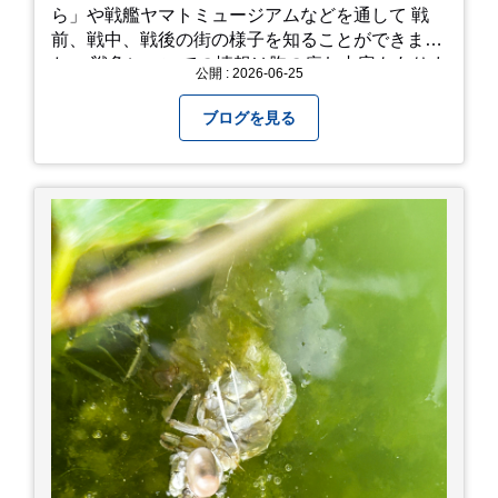
ら」や戦艦ヤマトミュージアムなどを通して 戦
前、戦中、戦後の街の様子を知ることができまし
た。 戦争についての情報は胸の痛む内容もありま
公開 : 2026-06-25
すが、 改めて色々考えることができるので、行っ
て本当に良かったです！ そして美味しい物もたく
ブログを見る
さん。 写真は地元のスーパーで買った自分へのお
土産たち。 お好み焼きもやっぱり美味しいです
ね！ 広島また遊びに行きたいです♪