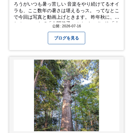
ろうがいつも暑っ苦しい 音楽をやり続けてるオイ
ラも、ここ数年の暑さは堪えるっス。 ってなとこ
で今回は写真と動画上げときます。 昨年秋に、娘
とのユニットで「人間椅子」のカバーバンド 「人
公開 : 2026-07-16
間イヌ」のライブ画像＆動画です。 一応非公開動
画にしており、娘のファンからもアップしてくれ
ブログを見る
と たくさんお願いされてやす。本人から「メ
ッ！」とされているので ここだけの公開としま
す。 非常に暑苦しいのでご観覧される方は、ご注
意くださいませ。 では、熱中症に気を付けて、お
過ごしください。
https://youtu.be/QWVP8qzpsUE