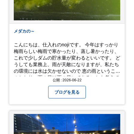
メダカの～
こんにちは、仕入れのnojiです。 今年はすっかり
梅雨らしい梅雨で寒かったり、蒸し暑かったり、
これで少しダムの貯水量が変わるといいです。 ど
うしても業務上、雨が天敵になりますが、私たち
の環境には水は欠かせないので 恵の雨というこば
のとおり、雨の日は雨の日にできることを考えて
公開 : 2026-06-22
きたいものです。 さて、すっかり題名とは違う話
になってしまいましたが、お家には代々10年以上
ブログを見る
続く ヒメダカがいますが、そのメダカの池にはト
ンボが卵を産んで、ヤゴがいたり、変な虫が いた
りします。ヤゴはメダカを食べてしまうのでほん
とは別にしたいのですが、トンボに かえるところ
が見たくて飼ってみました。 が、途中までかえり
そうでしたが、だめなようでした。 秋にはたくさ