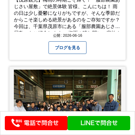
じさい屋敷」で絶景体験 皆様、こんにちは！ 雨
の日は少し憂鬱になりがちですが、そんな季節だ
からこそ楽しめる絶景があるのをご存知ですか？
今回は、千葉県茂原市にある「服部農園あじさい
屋敷」をご紹介します。 梅雨の晴れ間に、家族や
公開 : 2026-06-16
友人とドライブがてら訪れるのにぴったりの癒や
しスポットです。 圧倒的なスケール！山一面を埋
ブログを見る
め尽くす「あじさい」 服部農園あじさい屋敷の魅
力は、なんといってもそのスケール感。約18,000
平方メートルの広大な敷地に、なんと250種類以
上・約20,000株ものアジサイが植えられていま
す。 山肌を埋め尽くすように咲き誇るブルー、ピ
ンク、紫のアジサイは圧巻の一言。 歩道が整備さ
れているので、アジサイの中に囲まれるような感
覚で散策を楽しめます。 写真好きにはたまらない
「フォトジェニック」な景色 あじさい屋敷は、ど
こを切り取っても絵になる場所ばかり。 高い場所
からの眺望: 敷地が高い位置にあるため、あじさ
い越しに広がる茂原の景色を一望できます。 小道
での撮影: アジサイの小道を歩いている後ろ姿