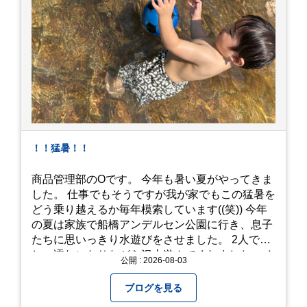
！！猛暑！！
商品管理部のOです。 今年も暑い夏がやってきま
した。 仕事でもそうですが我が家でもこの猛暑を
どう乗り越えるか毎年模索しています((笑)) 今年
の夏は家族で船橋アンデルセン公園に行き、息子
たちに思いっきり水遊びをさせました。 2人でび
しょ濡れになりながら沢山遊んでくれました。 さ
公開 : 2026-08-03
て、来年の猛暑はどう乗り越えるかまた模索して
みようと思います。
ブログを見る