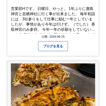
営業部Hです。 日曜日、やっと。 1年ぶりに鹿島
神宮と息栖神社に行く事が出来ました。 毎年初詣
には、3社参りをして仕事に励む一年としていま
したが、事情があり今年は行けず。（でした） 香
取神宮のみ参拝。 今年一年の祈願をしていないせ
いか？ 年始からですが、周りであまり良いことが
公開 : 2026-06-25
耳に入らずで。気掛かりな事がいくつか...。 年始
から、あっという間に半年が過ぎやっとこさ。 3
ブログを見る
日後のこと。不思議ですね。 気にかかる事1つ
目。友人の長期入院から退院の知らせあり！ 気に
かかる事2つ目。疎遠だった知人の訪問あり！ 気
にかかるetcが徐々に....。 気の持ちようと、タイ
ミングかもしれませんが。お宮参りはお薦めで
す。