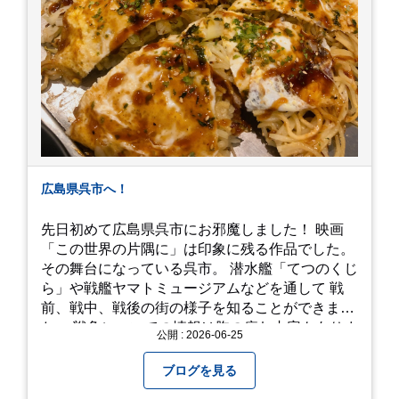
広島県呉市へ！
先日初めて広島県呉市にお邪魔しました！ 映画
「この世界の片隅に」は印象に残る作品でした。
その舞台になっている呉市。 潜水艦「てつのくじ
ら」や戦艦ヤマトミュージアムなどを通して 戦
前、戦中、戦後の街の様子を知ることができまし
た。 戦争についての情報は胸の痛む内容もありま
公開 : 2026-06-25
すが、 改めて色々考えることができるので、行っ
て本当に良かったです！ そして美味しい物もたく
ブログを見る
さん。 写真は地元のスーパーで買った自分へのお