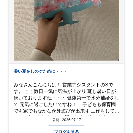
暑い夏をしのぐために・・・
みなさんこんにちは！ 営業アシスタントのSで
す。 ここ数日一気に気温が上がり 蒸し暑い日が
続いておりますね・・・ 健康第一で水分補給をし
て 元気に過ごしたいですね！！ 子どもも保育園
でも家でもなかなか外遊びが出来ず 工作をしてい
ます♪ 他にもおすすめの過ごし方があったら ぜひ
公開 : 2026-07-17
教えてください＾＾ 暑さを乗り越えましょ
う！！！
ブログを見る