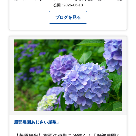
客がとても多かったです。 北鎌倉駅で降りて、明
公開 : 2026-06-18
月院⇒亀ヶ谷坂切通⇒「もやい工藝」で手仕事の
器を購入⇒お昼ご飯⇒鶴岡八幡宮⇒江ノ電で大仏
ブログを見る
へ。 江ノ島は時間切れで断念！ 明月院のアジサ
イは白にフチが紫のが特に素敵だと思いました。
中１次男が小学校の修学旅行で鎌倉に行った時に
お昼を食べてお勧めという「玉子焼おざわ」のだ
し巻き卵はとてもおいしかったです。 鶴岡八幡宮
のハスは時期が早かったですが、来月は見事だろ
うなぁ。 それでは、皆さん、梅雨冷えの日もござ
いますが、お元気でお過ごし下さい。
服部農園あじさい屋敷」
【茂原観光】梅雨の時期こそ輝く！「服部農園あ