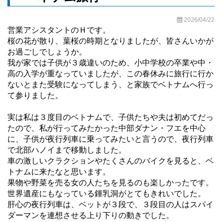
2026/04/22
営業アシスタントのＨです。
桜の花が散り、葉桜の時期となりましたが、皆さんいかが
お過ごしでしょうか。
我が家では子供が３歳違いのため、小中学校の卒業や中・
高の入学が重なっていましたが、この春休みに旅行に行か
ないとまた受験になってしまう、と家族でベトナムへ行っ
て参りました。
実は私は３度目のベトナムで、子供たちや夫は初めてだっ
たので、私が行ってみたかった中部ダナン・フエを中心
に、子供が夜行列車に乗ってみたいと言うので、夜行列車
で北部ハノイまで移動しました。
車の激しいクラクションやたくさんのバイクを見ると、ベ
トナムに来たなと思います。
果物や野菜を売る女の人たちを見るのも楽しかったです。
世界遺産にもなっている鍾乳洞がとてもきれいでした。
肝心の夜行列車は、ベットが３段で、３段目の人はスパイ
ダーマンを連想させる上り下りの動きでした。