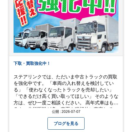
下取・買取強化中！
ステアリンクでは、ただいま中古トラックの買取
を強化中です。 「車両の入れ替えを検討してい
る」 「使わなくなったトラックを売却したい」
「できるだけ高く買い取ってほしい」 そのような
方は、ぜひ一度ご相談ください。 高年式車はもち
ろん、走行距離が多い車両も積極的に査定してい
公開 : 2026-07-07
ます。全国のお客様から多くのお問い合わせをい
ただいており、豊富な販売ネットワークを活かし
ブログを見る
た高価買取が可能です。