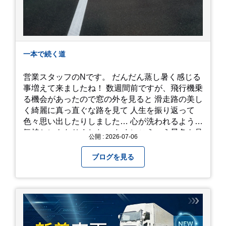
一本で続く道
営業スタッフのNです。 だんだん蒸し暑く感じる
事増えて来ましたね！ 数週間前ですが、飛行機乗
る機会があったので窓の外を見ると 滑走路の美し
く綺麗に真っ直ぐな路を見て 人生を振り返って
色々思い出したりしました… 心が洗われるような
気持ちにもなりました。 たまにこういう景色も見
公開 : 2026-07-06
るのも、いいものですね！(^^ゞ これから暑さ本
番になりますが皆様方くれぐれもご自愛ください
ブログを見る