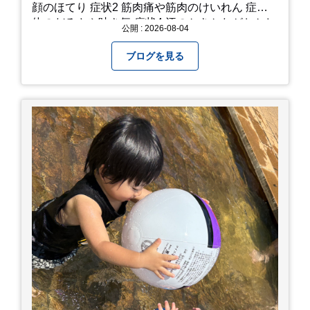
顔のほてり 症状2 筋肉痛や筋肉のけいれん 症状3
体のだるさや吐き気 症状4 汗のかきかたがおかし
公開 : 2026-08-04
い 症状5 体温が高い、皮ふの異常 症状6 呼びかけ
に反応しない、まっすぐ歩けない 症状7 水分補給
ブログを見る
ができない もし、熱中症かなと思ったら… □すぐ
に医療機関へ相談、または救急車を呼びましょう
□涼しい場所へ移動しましょう □衣服を脱がし、
体を冷やして体温を下げましょう □塩分や水分を
補給しましょう 一番大切な命を守って、夏を乗り
切りましょう！