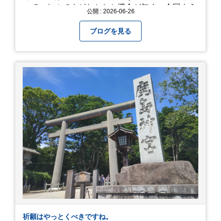
っていたのですがなかなか機会が無く、今回よう
公開 : 2026-06-26
やく叶いました。 当日は開店前から整理券をもら
って待機する事になったのですが、、10時頃にも
ブログを見る
らった整理券で、お店に入れるのは12時過ぎ頃で
した。大人気とは聞いていましたがここまでと
は、、！！ 駅前ショッピングモール内の店舗だっ
たのでお買い物をしつつ待機して遂に入店。ハン
バーグはレアな焼き加減でとってもジューシーで
最高に美味しかったです！！目の前で店員さんが
カットしてくれるのもとっても良かったです。 こ
れは何個でも行けてしまう勢い、、！！！ 皆様も
静岡へ行く予定がありましたら是非とも召し上が
って見てください！予約は行っていないようなの
で、時と場合とタイミングと要相談で
す、、！！！
祈願はやっとくべきですね。