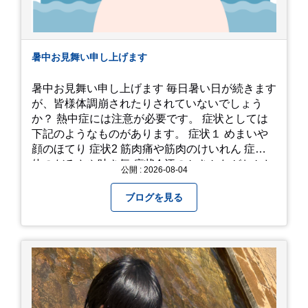
暑中お見舞い申し上げます
暑中お見舞い申し上げます 毎日暑い日が続きます
が、皆様体調崩されたりされていないでしょう
か？ 熱中症には注意が必要です。 症状としては
下記のようなものがあります。 症状１ めまいや
顔のほてり 症状2 筋肉痛や筋肉のけいれん 症状3
体のだるさや吐き気 症状4 汗のかきかたがおかし
公開 : 2026-08-04
い 症状5 体温が高い、皮ふの異常 症状6 呼びかけ
に反応しない、まっすぐ歩けない 症状7 水分補給
ブログを見る
ができない もし、熱中症かなと思ったら… □すぐ
に医療機関へ相談、または救急車を呼びましょう
□涼しい場所へ移動しましょう □衣服を脱がし、
体を冷やして体温を下げましょう □塩分や水分を
補給しましょう 一番大切な命を守って、夏を乗り
切りましょう！