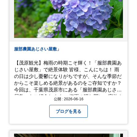
服部農園あじさい屋敷」
【茂原観光】梅雨の時期こそ輝く！「服部農園あ
じさい屋敷」で絶景体験 皆様、こんにちは！ 雨
の日は少し憂鬱になりがちですが、そんな季節だ
からこそ楽しめる絶景があるのをご存知ですか？
今回は、千葉県茂原市にある「服部農園あじさい
屋敷」をご紹介します。 梅雨の晴れ間に、家族や
公開 : 2026-06-16
友人とドライブがてら訪れるのにぴったりの癒や
しスポットです。 圧倒的なスケール！山一面を埋
ブログを見る
め尽くす「あじさい」 服部農園あじさい屋敷の魅
力は、なんといってもそのスケール感。約18,000
平方メートルの広大な敷地に、なんと250種類以
上・約20,000株ものアジサイが植えられていま