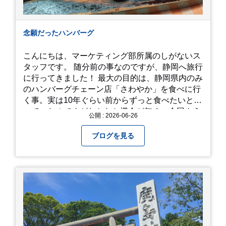
念願だったハンバーグ
こんにちは、マーケティング部所属のしがないス
タッフです。 随分前の事なのですが、静岡へ旅行
に行ってきました！ 最大の目的は、静岡県内のみ
のハンバーグチェーン店「さわやか」を食べに行
く事。実は10年ぐらい前からずっと食べたいと思
っていたのですがなかなか機会が無く、今回よう
公開 : 2026-06-26
やく叶いました。 当日は開店前から整理券をもら
って待機する事になったのですが、、10時頃にも
ブログを見る
らった整理券で、お店に入れるのは12時過ぎ頃で
した。大人気とは聞いていましたがここまでと
は、、！！ 駅前ショッピングモール内の店舗だっ
たのでお買い物をしつつ待機して遂に入店。ハン
バーグはレアな焼き加減でとってもジューシーで
最高に美味しかったです！！目の前で店員さんが
カットしてくれるのもとっても良かったです。 こ
れは何個でも行けてしまう勢い、、！！！ 皆様も