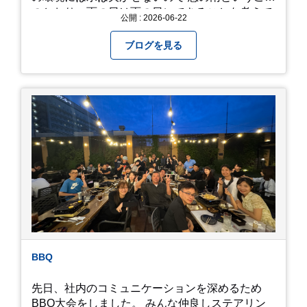
のとおり、雨の日は雨の日にできることを考えて
公開 : 2026-06-22
きたいものです。 さて、すっかり題名とは違う話
になってしまいましたが、お家には代々10年以上
ブログを見る
続く ヒメダカがいますが、そのメダカの池にはト
ンボが卵を産んで、ヤゴがいたり、変な虫が いた
りします。ヤゴはメダカを食べてしまうのでほん
とは別にしたいのですが、トンボに かえるところ
が見たくて飼ってみました。 が、途中までかえり
そうでしたが、だめなようでした。 秋にはたくさ
んのトンボが飛んでいますが、自然の中で成虫に
かえるというのは厳しいんだなと 実感しました。
私たち、生かされている以上、一所懸命何かをし
ないともったいないなと メダカのお池のトンボか
ら教えていただきました。
BBQ
先日、社内のコミュニケーションを深めるため
BBQ大会をしました。 みんな仲良しステアリン