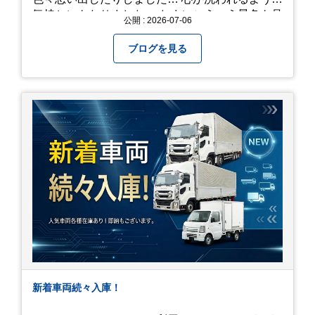
気持ちにもなりました。 たまにこういう景色も見
公開 : 2026-07-06
るのも、いいものですね！(^^ゞ これから暑さ本
番になりますが皆様方くれぐれもご自愛ください
ブログを見る
新着車両続々入庫！