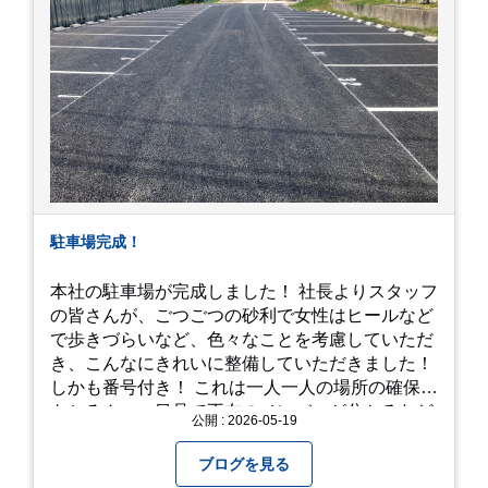
駐車場完成！
本社の駐車場が完成しました！ 社長よりスタッフ
の皆さんが、ごつごつの砂利で女性はヒールなど
で歩きづらいなど、色々なことを考慮していただ
き、こんなにきれいに整備していただきました！
しかも番号付き！ これは一人一人の場所の確保は
もちろん、一目見て不在のメンバーが分かるなど
公開 : 2026-05-19
「環境整備」となっております！ 私たちの会社で
は毎月「環境整備点検」を実施し、お客様や共に
ブログを見る
働くスタッフの為、会社を皆で良くしていく取り