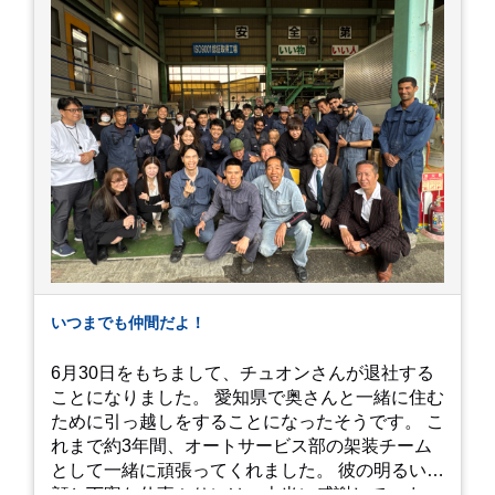
す。 山肌を埋め尽くすように咲き誇るブルー、ピ
ンク、紫のアジサイは圧巻の一言。 歩道が整備さ
れているので、アジサイの中に囲まれるような感
覚で散策を楽しめます。 写真好きにはたまらない
「フォトジェニック」な景色 あじさい屋敷は、ど
こを切り取っても絵になる場所ばかり。 高い場所
からの眺望: 敷地が高い位置にあるため、あじさ
い越しに広がる茂原の景色を一望できます。 小道
での撮影: アジサイの小道を歩いている後ろ姿
は、とても幻想的で素敵な写真になりますよ。 梅
雨の季節特有の「しっとりと濡れたアジサイ」も
素敵ですし、晴れた日の「キラキラした光を浴び
たアジサイ」も最高です。ぜひカメラを持って出
いつまでも仲間だよ！
かけてみてください！ 訪問の際のポイント 動き
やすい靴で: 山の斜面を利用した農園ですので、
6月30日をもちまして、チュオンさんが退社する
歩き慣れた靴で行くのが安心です。 雨対策: 雨上
ことになりました。 愛知県で奥さんと一緒に住む
がりは足元が少し滑りやすくなることがありま
ために引っ越しをすることになったそうです。 こ
す。タオルや雨具を用意しておくと安心ですね。
れまで約3年間、オートサービス部の架装チーム
開花時期のチェック: その年の気候によって見頃
として一緒に頑張ってくれました。 彼の明るい笑
が少し前後します。出かける前に必ず公式情報や
顔と丁寧な仕事ぶりには、本当に感謝していま