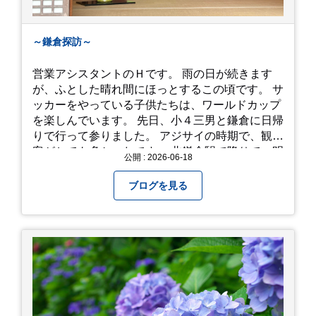
～鎌倉探訪～
営業アシスタントのＨです。 雨の日が続きます
が、ふとした晴れ間にほっとするこの頃です。 サ
ッカーをやっている子供たちは、ワールドカップ
を楽しんでいます。 先日、小４三男と鎌倉に日帰
りで行って参りました。 アジサイの時期で、観光
客がとても多かったです。 北鎌倉駅で降りて、明
公開 : 2026-06-18
月院⇒亀ヶ谷坂切通⇒「もやい工藝」で手仕事の
器を購入⇒お昼ご飯⇒鶴岡八幡宮⇒江ノ電で大仏
ブログを見る
へ。 江ノ島は時間切れで断念！ 明月院のアジサ
イは白にフチが紫のが特に素敵だと思いました。
中１次男が小学校の修学旅行で鎌倉に行った時に
お昼を食べてお勧めという「玉子焼おざわ」のだ
し巻き卵はとてもおいしかったです。 鶴岡八幡宮
のハスは時期が早かったですが、来月は見事だろ
うなぁ。 それでは、皆さん、梅雨冷えの日もござ
いますが、お元気でお過ごし下さい。