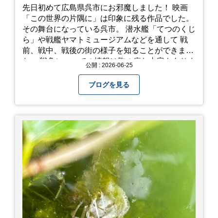
先日初めて広島県呉市にお邪魔しました！ 映画
「この世界の片隅に」は印象に残る作品でした。
その舞台になっている呉市。 潜水艦「てつのくじ
ら」や戦艦ヤマトミュージアムなどを通して 戦
前、戦中、戦後の街の様子を知ることができまし
た。 戦争についての情報は胸の痛む内容もありま
公開 : 2026-06-25
すが、 改めて色々考えることができるので、行っ
て本当に良かったです！ そして美味しい物もたく
ブログを見る
さん。 写真は地元のスーパーで買った自分へのお
土産たち。 お好み焼きもやっぱり美味しいです
ね！ 広島また遊びに行きたいです♪