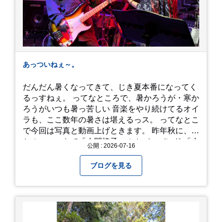
あっついねぇ～。
だんだん暑くなってきて、じき夏本番になってく
るっすねぇ。 ってなところで、暑かろうが・寒か
ろうがいつも暑っ苦しい 音楽をやり続けてるオイ
ラも、ここ数年の暑さは堪えるっス。 ってなとこ
で今回は写真と動画上げときます。 昨年秋に、娘
とのユニットで「人間椅子」のカバーバンド 「人
公開 : 2026-07-16
間イヌ」のライブ画像＆動画です。 一応非公開動
画にしており、娘のファンからもアップしてくれ
ブログを見る
と たくさんお願いされてやす。本人から「メ
ッ！」とされているので ここだけの公開としま
す。 非常に暑苦しいのでご観覧される方は、ご注
意くださいませ。 では、熱中症に気を付けて、お
過ごしください。