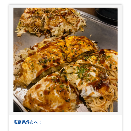
かかる事2つ目。疎遠だった知人の訪問あり！ 気
にかかるetcが徐々に....。 気の持ちようと、タイ
ミングかもしれませんが。お宮参りはお薦めで
す。
広島県呉市へ！