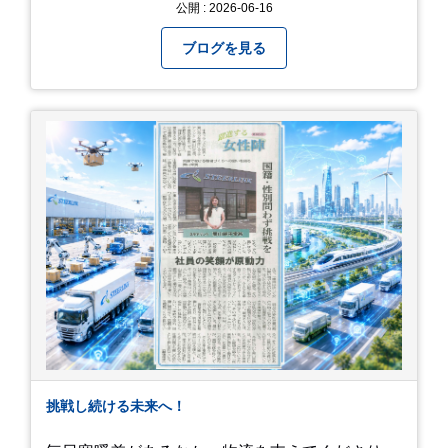
公開 : 2026-06-16
SNSで見頃を確認しましょう！ おわりに 梅雨の
す。 6/15が最後の出勤となりました。 みんなで
時期を「我慢する期間」から「お出かけを楽しむ
撮影した記念写真を添付します。 チュオンさんの
ブログを見る
期間」に変えてくれる、そんな素敵な場所です。
今後のご活躍と新しいスタートを、みんなで応援
今年の初夏は、茂原のあじさいに会いに行ってみ
しましょう！ チュオンさん、今まで本当にありが
ませんか？ 皆様の素敵な週末の参考になれば嬉し
とうございました！
いです！
挑戦し続ける未来へ！