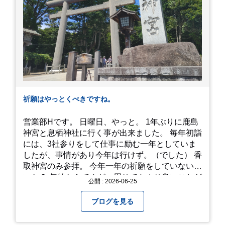
静岡へ行く予定がありましたら是非とも召し上が
って見てください！予約は行っていないようなの
で、時と場合とタイミングと要相談で
す、、！！！
祈願はやっとくべきですね。
営業部Hです。 日曜日、やっと。 1年ぶりに鹿島
神宮と息栖神社に行く事が出来ました。 毎年初詣
には、3社参りをして仕事に励む一年としていま
したが、事情があり今年は行けず。（でした） 香
取神宮のみ参拝。 今年一年の祈願をしていないせ
いか？ 年始からですが、周りであまり良いことが
公開 : 2026-06-25
耳に入らずで。気掛かりな事がいくつか...。 年始
から、あっという間に半年が過ぎやっとこさ。 3
ブログを見る
日後のこと。不思議ですね。 気にかかる事1つ
目。友人の長期入院から退院の知らせあり！ 気に