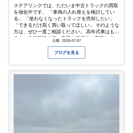
ステアリンクでは、ただいま中古トラックの買取
を強化中です。 「車両の入れ替えを検討してい
る」 「使わなくなったトラックを売却したい」
「できるだけ高く買い取ってほしい」 そのような
方は、ぜひ一度ご相談ください。 高年式車はもち
ろん、走行距離が多い車両も積極的に査定してい
公開 : 2026-07-07
ます。全国のお客様から多くのお問い合わせをい
ただいており、豊富な販売ネットワークを活かし
ブログを見る
た高価買取が可能です。