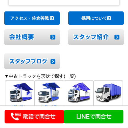
組みを実施しております！ 心一新！これからも努
力を重ねてまいります！
アクセス・佐倉善戦
採用について
▼中古トラックを形状で探す(一覧)
大型・増トン
中型・小型
冷凍ウイング
冷凍バン
ウイング
ウイング