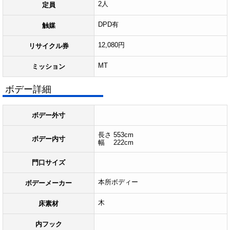
2人
定員
DPD有
触媒
12,080円
リサイクル券
MT
ミッション
ボデー詳細
ボデー外寸
長さ 553cm
ボデー内寸
幅 222cm
門口サイズ
本所ボディー
ボデーメーカー
木
床素材
内フック