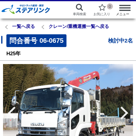
0
車両検索
お気に入り
メニュー
一覧へ戻る
クレーン/重機運搬一覧へ戻る
問合番号
06-0675
検討中2名
H25年