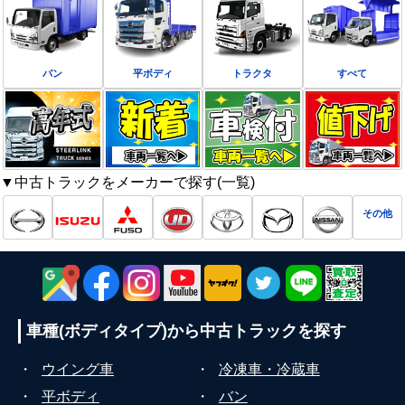
バン
平ボディ
トラクタ
すべて
▼中古トラックをメーカーで探す(一覧)
その他
車種(ボディタイプ)から
中古トラックを探す
・
ウイング車
・
冷凍車・冷蔵車
・
平ボディ
・
バン