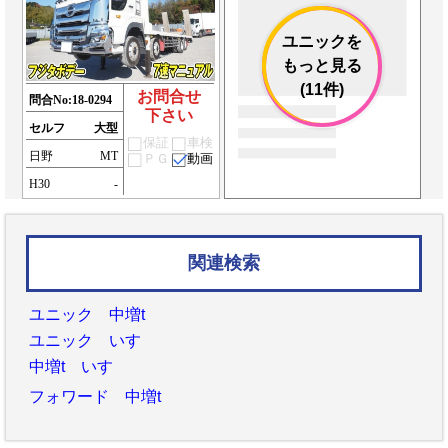
ユニックを
もっと見る
(11件)
お問合せ
問合No:
18-0294
下さい
セルフ
大型
保証
車検
日野
MT
ＰＧ
動画
H30
-
関連検索
ユニック 中増t
ユニック いすゞ
中増t いすゞ
フォワード 中増t