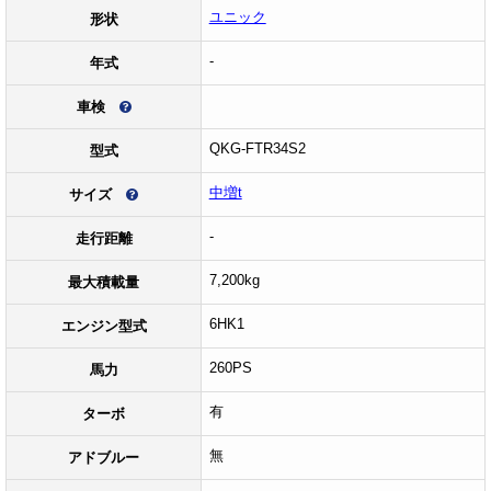
ユニック
形状
-
年式
車検
QKG-FTR34S2
型式
中増t
サイズ
-
走行距離
7,200kg
最大積載量
6HK1
エンジン型式
260PS
馬力
有
ターボ
無
アドブルー