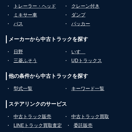
・
トレーラー・ヘッド
・
クレーン付き
・
ミキサー車
・
ダンプ
・
バス
・
パッカー
メーカーから
中古トラックを探す
・
日野
・
いすゞ
・
三菱ふそう
・
UDトラックス
他の条件から
中古トラックを探す
・
型式一覧
・
キーワード一覧
ステアリンクの
サービス
・
中古トラック販売
・
中古トラック買取
・
LINEトラック買取査定
・
委託販売