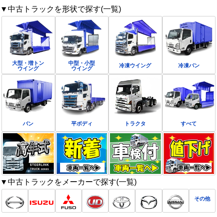
▼中古トラックを形状で探す(一覧)
大型・増トン
中型・小型
冷凍ウイング
冷凍バン
ウイング
ウイング
バン
平ボディ
トラクタ
すべて
▼中古トラックをメーカーで探す(一覧)
その他