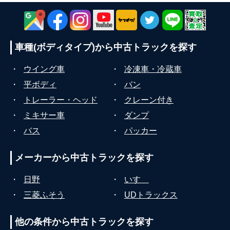
車種(ボディタイプ)から
中古トラックを探す
・
ウイング車
・
冷凍車・冷蔵車
・
平ボディ
・
バン
・
トレーラー・ヘッド
・
クレーン付き
・
ミキサー車
・
ダンプ
・
バス
・
パッカー
メーカーから
中古トラックを探す
・
日野
・
いすゞ
・
三菱ふそう
・
UDトラックス
他の条件から
中古トラックを探す