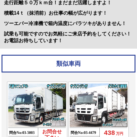
走行距離５０万ｋｍ台！まだまだ活躍しますよ！
積載14ｔ（抹消前）お仕事の幅が広がります！
ツーエバー冷凍機で箱内温度にバラツキがありません！
試乗も可能ですのでお気軽にご来店予約をしてください！
お電話お待ちしています！
類似車両
お問合せ
438
問合No:
03-5003
問合No:
03-4479
万円