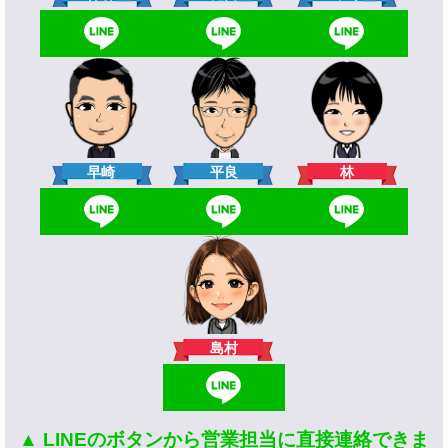
林
早崎
平良
島村
▲ LINEのボタンから営業担当に直接連絡できま