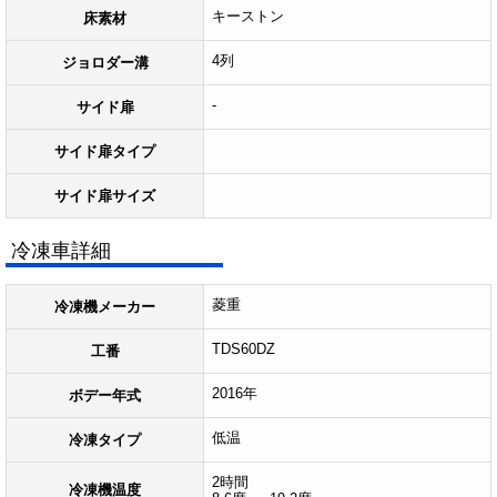
キーストン
床素材
4列
ジョロダー溝
-
サイド扉
サイド扉タイプ
サイド扉サイズ
冷凍車詳細
菱重
冷凍機メーカー
TDS60DZ
工番
2016年
ボデー年式
低温
冷凍タイプ
2時間
冷凍機温度