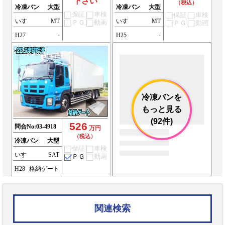
下さい
（税込）
冷凍バン
大型
冷凍バン
大型
保証
車検
保証
車検
いすゞ
MT
いすゞ
MT
ＰＧ
動画
ＰＧ
動画
H27
-
H25
-
冷凍バンを
もっと見る
(92件)
526
問合No:
03-4918
万円
（税込）
冷凍バン
大型
保証
車検
いすゞ
SAT
ＰＧ
動画
H28
格納ゲート
関連検索