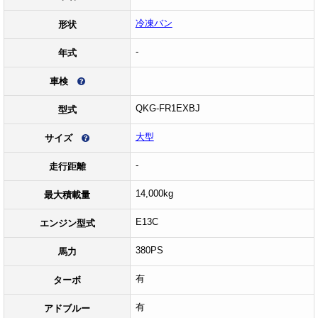
冷凍バン
形状
-
年式
車検
QKG-FR1EXBJ
型式
大型
サイズ
-
走行距離
14,000kg
最大積載量
E13C
エンジン型式
380PS
馬力
有
ターボ
有
アドブルー