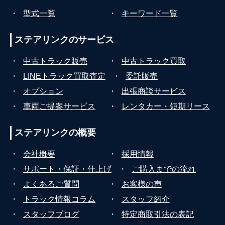
・
型式一覧
・
キーワード一覧
ステアリンクの
サービス
・
中古トラック販売
・
中古トラック買取
・
LINEトラック買取査定
・
委託販売
・
オプション
・
出張商談サービス
・
車両ご提案サービス
・
レンタカー・短期リース
ステアリンクの
概要
・
会社概要
・
採用情報
・
サポート・保証・仕上げ
・
ご購入までの流れ
・
よくあるご質問
・
お客様の声
・
トラック情報コラム
・
スタッフ紹介
・
スタッフブログ
・
特定商取引法の表記