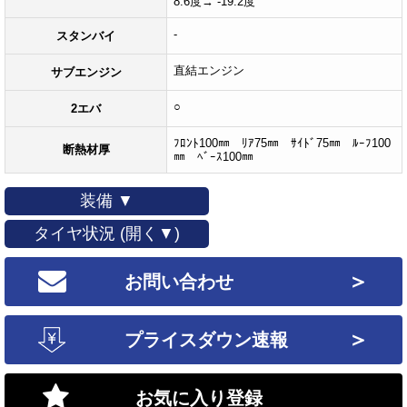
8.6度→ -19.2度
-
スタンバイ
直結エンジン
サブエンジン
○
2エバ
ﾌﾛﾝﾄ100㎜ ﾘｱ75㎜ ｻｲﾄﾞ75㎜ ﾙｰﾌ100
断熱材厚
㎜ ﾍﾞｰｽ100㎜
装備 ▼
タイヤ状況 (開く▼)
＞
お問い合わせ
＞
プライスダウン速報
お気に入り登録