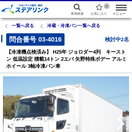
0
車両検索
お気に入り
メニュー
一覧へ戻る
冷蔵・冷凍バン一覧へ戻る
問合番号
03-4016
検討中2名
【冷凍機点検済み】
H25年
ジョロダー4列 キースト
ン
低温設定
積載14トン
2エバ
矢野特殊ボデー
アルミ
ホイール
3軸冷凍バン車