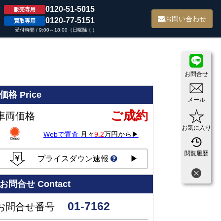
0120-51-5015
販売専用
て
お問い合わせ
0120-77-5151
買取専用
受付時間 / 9:00～18:00（日曜除く）
お問合せ
価格
Price
メール
ご成約
車両価格
お気に入り
Webで審査
月々
9.2
万円から▶
閲覧履歴
プライスダウン速報
▶
お問合せ
Contact
01-7162
お問合せ番号