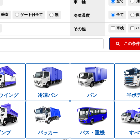
ド
全て
3
車 軸
垂直
ゲート付全て
無
全て
低
冷凍温度
車検
ハ
その他
この条件
ウイング
冷凍バン
バン
平ボ
ダンプ
パッカー
バス・重機
すべ