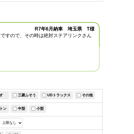
R7年6月納車 埼玉県 T様
定ですので、その時は絶対ステアリンクさん
すゞ
三菱ふそう
UDトラックス
その他
トン
中型
小型