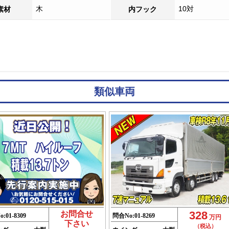
木
10対
素材
内フック
類似車両
328
お問合せ
o:
01-8309
問合No:
01-8269
万円
下さい
（税込）