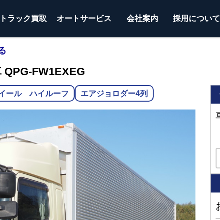
トラック
買取
オートサービス
会社案内
採用につい
る
QPG-FW1EXEG
イール ハイルーフ
エアジョロダー4列