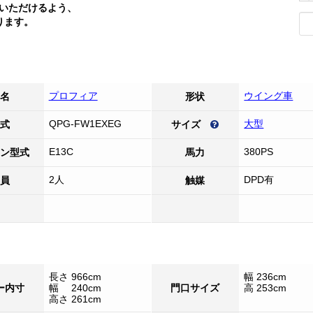
いただけるよう、
ります。
プロフィア
ウイング車
名
形状
QPG-FW1EXEG
大型
式
サイズ
E13С
380PS
ン型式
馬力
2人
DPD有
員
触媒
長さ 966cm
幅 236cm
ー内寸
幅 240cm
門口サイズ
高 253cm
高さ 261cm