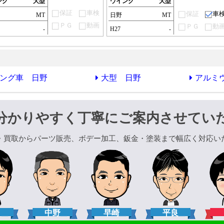
ング
大型
ウイング
大型
保証
車検
保証
車
MT
日野
MT
ＰＧ
動画
ＰＧ
動
-
H27
-
ング車 日野
大型 日野
アルミ
分かりやすく丁寧にご案内させてい
・買取からパーツ販売、ボデー加工、鈑金・塗装まで幅広く対応い
口
中野
早崎
平良