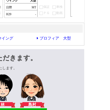
ウイング
大型
検
保証
車検
日野
MT
画
ＰＧ
動画
H29
-
ウイング
プロフィア 大型
ただきます。
たします。
林
島村