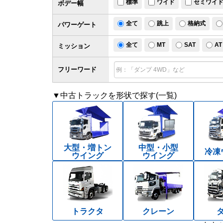
標準
ワイド
セミワイ
ボデー幅
全て
跳上
格納式
パワー
ゲート
全て
MT
SAT
AT
ミッション
フリーワード
▼中古トラックを形状で探す(一覧)
大型・増トン
中型・小型
冷凍
ウイング
ウイング
トラクタ
クレーン