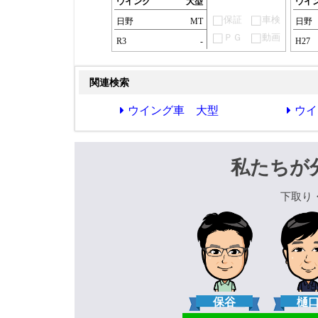
ウイング
大型
ウイ
保証
車検
日野
MT
日野
ＰＧ
動画
R3
-
H27
関連検索
ウイング車 大型
ウイ
私たちが
下取り
保谷
樋