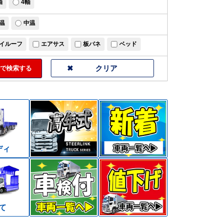
軸
4軸
温
中温
イルーフ
エアサス
板バネ
ベッド
で検索する
ディ
て