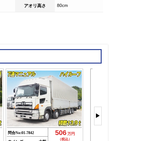
80cm
アオリ高さ
大型ウイン
4軸を
▶
もっと見
(29件)
506
問合No:
01-7842
万円
（税込）