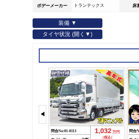
トランテックス
ボデーメーカー
床
装備 ▼
タイヤ状況 (開く▼)
◀
1,032
問合No:
01-8113
問合N
万円
（税込）