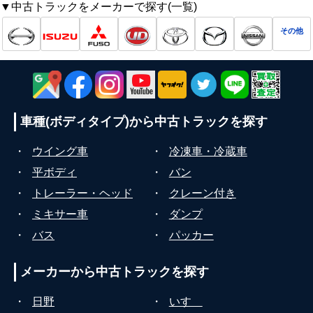
▼中古トラックをメーカーで探す(一覧)
その他
車種(ボディタイプ)から
中古トラックを探す
・
ウイング車
・
冷凍車・冷蔵車
・
平ボディ
・
バン
・
トレーラー・ヘッド
・
クレーン付き
・
ミキサー車
・
ダンプ
・
バス
・
パッカー
メーカーから
中古トラックを探す
・
日野
・
いすゞ