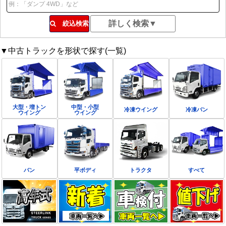
絞込検索
▼中古トラックを形状で探す(一覧)
大型・増トン
中型・小型
冷凍ウイング
冷凍バン
ウイング
ウイング
バン
平ボディ
トラクタ
すべて