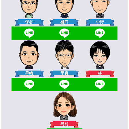
樋口
保谷
中野
林
早崎
平良
島村