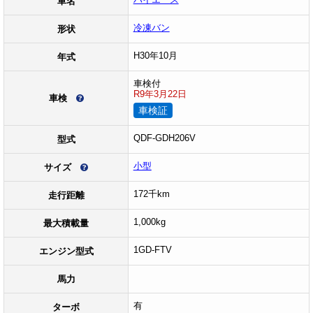
車名
冷凍バン
形状
H30年10月
年式
車検付
R9年3月22日
車検
車検証
QDF-GDH206V
型式
小型
サイズ
172千km
走行距離
1,000kg
最大積載量
1GD-FTV
エンジン型式
馬力
有
ターボ