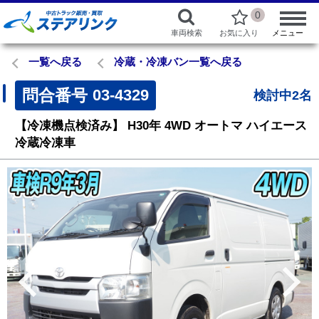
0
車両検索
お気に入り
メニュー
一覧へ戻る
冷蔵・冷凍バン一覧へ戻る
問合番号
03-4329
検討中2名
【冷凍機点検済み】
H30年
4WD
オートマ
ハイエース
冷蔵冷凍車