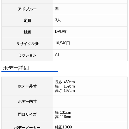
無
アドブルー
3人
定員
DPD有
触媒
10,540円
リサイクル券
AT
ミッション
ボデー詳細
長さ 469cm
ボデー外寸
幅 169cm
高さ 197cm
ボデー内寸
幅 131cm
門口サイズ
高 118cm
純正1BOX
ボデーメーカー