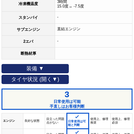
3時間
冷凍機温度
15.0度→ -7.5度
-
スタンバイ
直結エンジン
サブエンジン
-
2エバ
断熱材厚
装備 ▼
タイヤ状況 (開く▼)
3
日常使用は可能
手直しはお客様判断
目立った問題
使用上、修理
使用上、修理
エンジン
良好な状態
日常使用は可
点がない
推奨
必須
能と判断