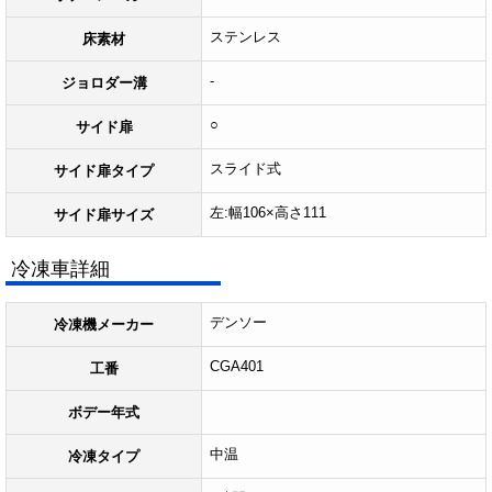
ステンレス
床素材
-
ジョロダー溝
○
サイド扉
スライド式
サイド扉タイプ
左:幅106×高さ111
サイド扉サイズ
冷凍車詳細
デンソー
冷凍機メーカー
CGA401
工番
ボデー年式
中温
冷凍タイプ