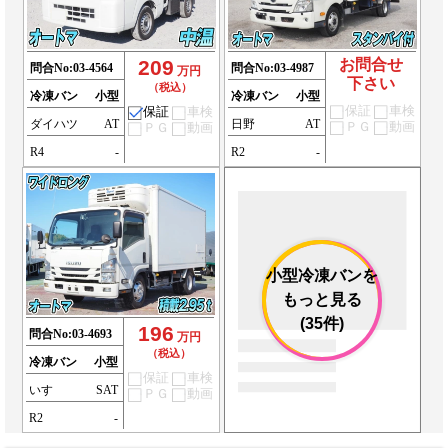
209
お問合せ
問合No:
03-4564
問合No:
03-4987
万円
下さい
（税込）
冷凍バン
小型
冷凍バン
小型
保証
車検
保証
車検
ダイハツ
AT
日野
AT
ＰＧ
動画
ＰＧ
動画
R4
-
R2
-
小型冷凍バンを
もっと見る
(35件)
196
問合No:
03-4693
万円
（税込）
冷凍バン
小型
保証
車検
いすゞ
SAT
ＰＧ
動画
R2
-