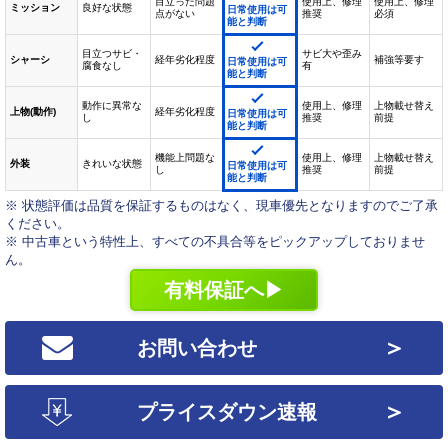
目立った問題
使用上、修理
使用上、修理
ミッション
良好な状態
日常使用は可
点がない
推奨
必須
能と判断
目立つサビ・
サビ大や歪み
シャーシ
経年劣化程度
補強等要す
日常使用は可
腐食なし
有
能と判断
動作に異常な
使用上、修理
上物載せ替え
上物(動作)
経年劣化程度
日常使用は可
し
推奨
前提
能と判断
機能上問題な
使用上、修理
上物載せ替え
外装
きれいな状態
日常使用は可
し
推奨
前提
能と判断
※ 状態評価は品質を保証するものはなく、現車優先となりますのでご了承
ください。
※ 中古車という特性上、すべての不具合等をピックアップしておりませ
ん。
有料保証へ▶
＞
お問い合わせ
＞
プライスダウン速報