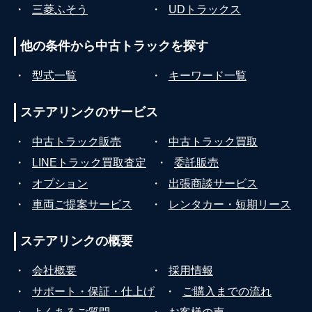
・
三菱ふそう
・
UDトラックス
他の条件から
中古トラックを探す
・
型式一覧
・
キーワード一覧
ステアリンクの
サービス
・
中古トラック販売
・
中古トラック買取
・
LINEトラック買取査定
・
委託販売
・
オプション
・
出張商談サービス
・
車両ご提案サービス
・
レンタカー・短期リース
ステアリンクの
概要
・
会社概要
・
採用情報
・
サポート・保証・仕上げ
・
ご購入までの流れ