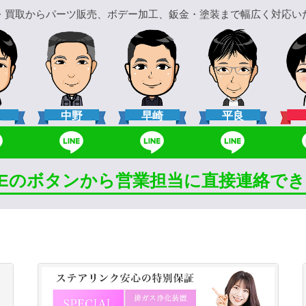
・買取からパーツ販売、ボデー加工、鈑金・塗装まで幅広く対応い
口
中野
早崎
平良
INEのボタンから営業担当に直接連絡で