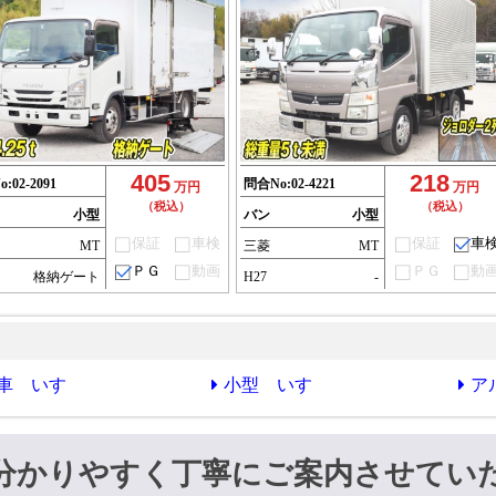
405
218
o:
02-2091
問合No:
02-4221
万円
万円
（税込）
（税込）
小型
バン
小型
保証
車検
保証
車
ゞ
MT
三菱
MT
ＰＧ
動画
ＰＧ
動
格納ゲート
H27
-
車 いすゞ
小型 いすゞ
ア
分かりやすく丁寧にご案内させてい