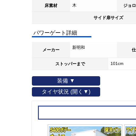
木
床素材
ジョロ
サイド扉サイズ
パワーゲート詳細
新明和
メーカー
仕
101cm
ストッパーまで
装備 ▼
タイヤ状況 (開く▼)