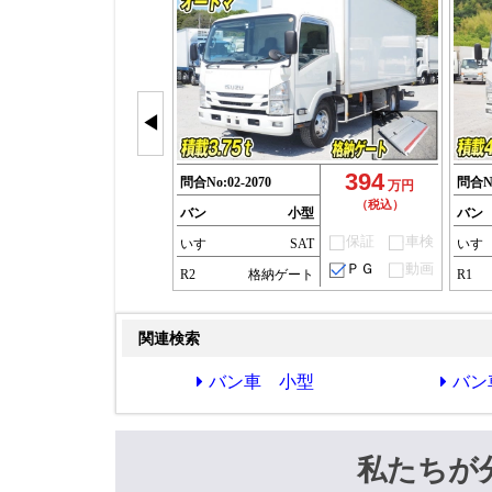
◀
394
問合No:
02-2070
問合N
万円
（税込）
バン
小型
バン
保証
車検
いすゞ
SAT
いす
ＰＧ
動画
R2
格納ゲート
R1
関連検索
バン車 小型
バン
私たちが