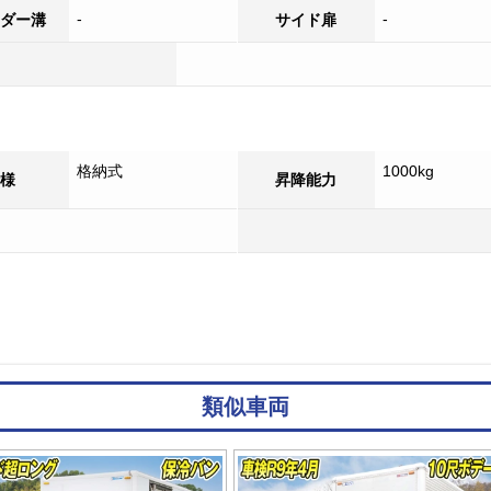
-
-
ダー溝
サイド扉
格納式
1000kg
様
昇降能力
類似車両