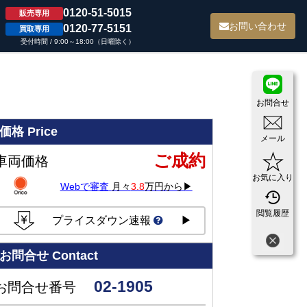
0120-51-5015
販売専用
て
お問い合わせ
0120-77-5151
買取専用
受付時間 / 9:00～18:00（日曜除く）
お問合せ
価格
Price
メール
ご成約
車両価格
お気に入り
Webで審査
月々
3.8
万円から▶
閲覧履歴
プライスダウン速報
▶
お問合せ
Contact
02-1905
お問合せ番号