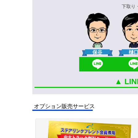
下取り
保谷
樋
▲ L
オプション販売サービス