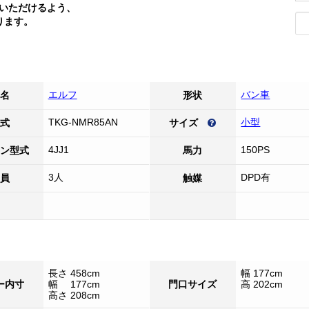
いただけるよう、
ります。
エルフ
バン車
名
形状
TKG-NMR85AN
小型
式
サイズ
4JJ1
150PS
ン型式
馬力
3人
DPD有
員
触媒
長さ 458cm
幅 177cm
ー内寸
幅 177cm
門口サイズ
高 202cm
高さ 208cm