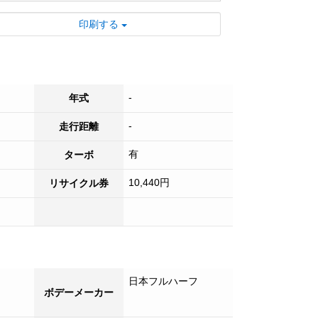
す。
印刷する
■ 各種オプションも承っております。お気
軽にご相談ください。
■ 来店不要の便利なライブ商談や出張商談
好評受付中！
■ 日本全国登録納車可能です！！
-
年式
■ 試乗も可能ですのでお気軽にご来店くだ
-
走行距離
さい！
有
ターボ
10,440円
リサイクル券
日本フルハーフ
ボデーメーカー