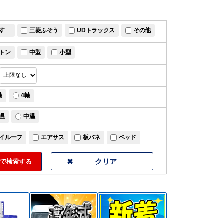
すゞ
三菱ふそう
UDトラックス
その他
トン
中型
小型
軸
4軸
温
中温
イルーフ
エアサス
板バネ
ベッド
で検索する