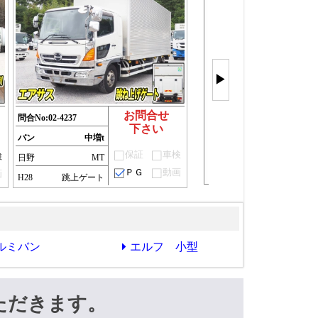
バン車を
もっと見
▶
(28件)
お問合せ
問合No:
02-4237
下さい
バン
中増t
保証
車検
検
日野
MT
ＰＧ
動画
画
H28
跳上ゲート
ルミバン
エルフ 小型
ただきます。