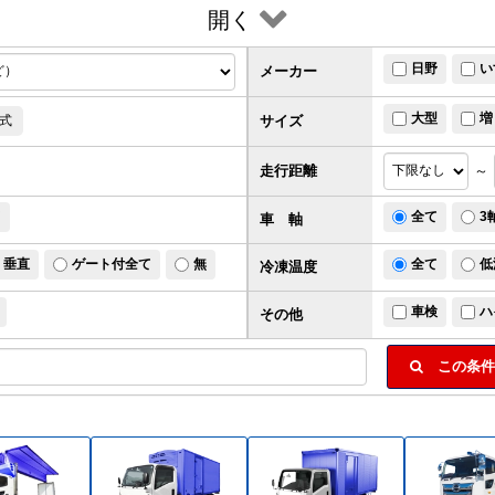
開く
日野
い
メーカー
大型
増
サイズ
式
走行距離
～
ド
全て
3
車 軸
垂直
ゲート付全て
無
全て
低
冷凍温度
車検
ハ
その他
この条件