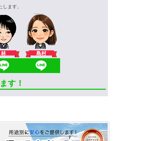
たします。
林
島村
きます！