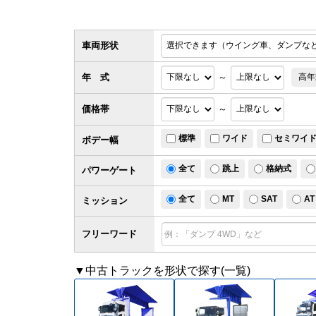
車両形状
年 式
～
高年
価格帯
～
標準
ワイド
セミワイ
ボデー幅
全て
跳上
格納式
パワー
ゲート
全て
MT
SAT
AT
ミッション
フリーワード
▼中古トラックを形状で探す(一覧)