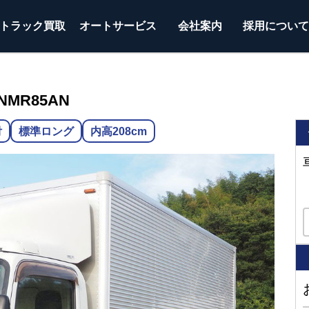
トラック
買取
オートサービス
会社案内
採用につい
NMR85AN
付
標準ロング
内高208cm